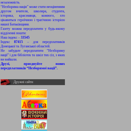
незалежність.
“Незборима нація” може стати неоціненним
другом вчителя, школяра, студента,
історика, краєзнавця, кожного, хто
цікавиться героїчною і трагічною історією
нашої Батьківщини.
Газету можна передплатити у будь-якому
відділенні пошти:
Наш індекс –
33545
Індекс
87415
– для передплатників
Донецької та Луганської областей.
Не забудьте передплатити “Незбориму
нації” і для бібліотек та шкіл тих сіл, з яких
ви вийшли.
Друзі, приєднуйте нових
передплатників “Незборимої нації”.
Дружні сайти