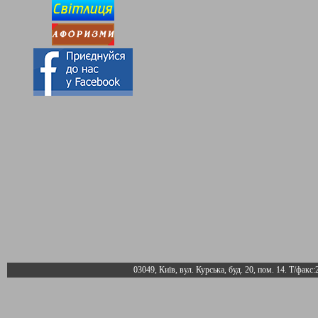
03049, Київ, вул. Курська, буд. 20, пом. 14. Т/факс: