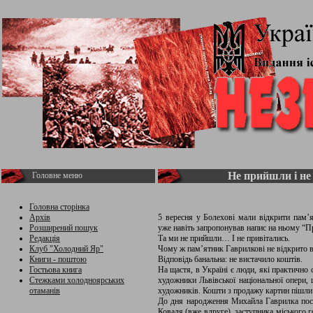
Не прийшли і не
Головне меню
Головна сторінка
Архів
5 вересня у Болехові мали відкрити пам’
Розширений пошук
уже навіть запропонував напис на ньому “Пр
Редакція
Та ми не прийшли… І не привітались.
Клуб "Холодний Яр"
Чому ж пам’ятник Гаврилкові не відкрито в 
Книги - поштою
Відповідь банальна: не вистачило коштів.
Гостьова книга
На щастя, в Україні є люди, які практично 
Стежками холодноярських
художники Львівської національної опери, 
отаманів
художників. Кошти з продажу картин пішли
До дня народження Михайла Гаврилка пост
Коваля (вже вдруге), заступника міського 