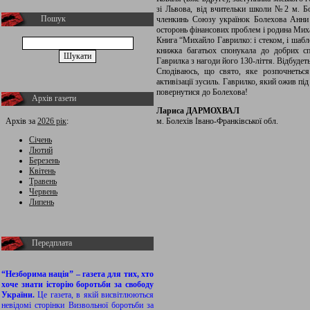
зі Львова, від вчительки школи №2 м. 
Пошук
членкинь Союзу українок Болехова Анни
осторонь фінансових проблем і родина Ми
Книга “Михайло Гаврилко: і стеком, і шабл
книжка багатьох спонукала до добрих с
Гаврилка з нагоди його 130-ліття. Відбудеть
Сподіваюсь, що свято, яке розпочнетьс
активізації зусиль. Гаврилко, який ожив п
повернутися до Болехова!
Архів газети
Лариса ДАРМОХВАЛ
Архів за
2026 рік
:
м. Болехів Івано-Франківської обл.
Січень
Лютий
Березень
Квітень
Травень
Червень
Липень
Передплата
“Незборима нація” – газета для тих, хто
хоче знати історію боротьби за свободу
України.
Це газета, в якій висвітлюються
невідомі сторінки Визвольної боротьби за