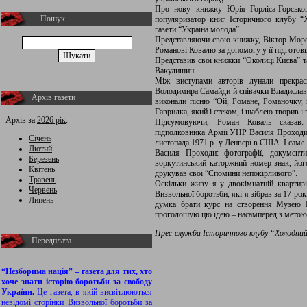
Про нову книжку Юрія Горліса-Горськог
Пошук
популяризатор книг Історичного клубу “Х
газети “Україна молода”.
Представляючи свою книжку, Віктор Морене
Романові Ковалю за допомогу у її підготовц
Представив свої книжки “Околиці Києва” та
Вакулишин.
Між виступами авторів лунали прекрасн
Володимира Самайди й співачки Владислави
Архів газети
виконали пісню “Ой, Романе, Романочку,
Гаврилка, який і стеком, і шаблею творив і 
Архів за
2026 рік
:
Підсумовуючи, Роман Коваль сказав:
підполковника Армії УНР Василя Проходи, 
Січень
листопада 1971 р. у Денвері в США. І саме 
Лютий
Василя Проходи: фотографії, документ
Березень
воркутинський каторжний номер-знак, йог
Квітень
друкував свої “Спомини непокірливого”.
Травень
Оскільки живу я у двокімнатній квартир
Червень
Визвольної боротьби, які я зібрав за 17 ро
Липень
думка брати курс на створення Музею В
проголошую цю ідею – насамперед з метою п
Прес-служба Історичного клубу “Холодни
Передплата
“Незборима нація” – газета для тих, хто
хоче знати історію боротьби за свободу
України.
Це газета, в якій висвітлюються
невідомі сторінки Визвольної боротьби за