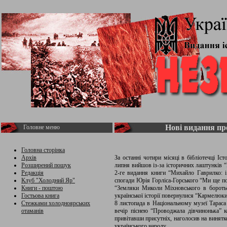
Нові видання пр
Головне меню
Головна сторінка
Архів
За останні чотири місяці в бібліотечці І
Розширений пошук
липня вийшов із-за історичних лаштунків “
Редакція
2-ге видання книги “Михайло Гаврилко: і
Клуб "Холодний Яр"
спогади Юрія Горліса-Горського “Ми ще п
Книги - поштою
“Земляки Миколи Міхновського в боротьбі
Гостьова книга
української історії повернулися “Кармелю
Стежками холодноярських
8 листопада в Національному музеї Тараса
отаманів
вечір піснею “Проводжала дівчинонька” 
привітавши присутніх, наголосив на винятк
українського народу.