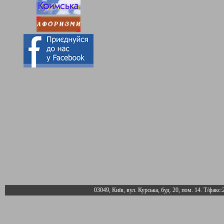
03049, Київ, вул. Курська, буд. 20, пом. 14. Т/факс: