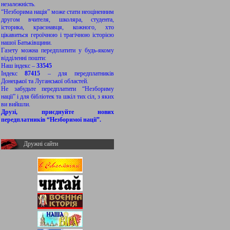
незалежність.
“Незборима нація” може стати неоціненним
другом вчителя, школяра, студента,
історика, краєзнавця, кожного, хто
цікавиться героїчною і трагічною історією
нашої Батьківщини.
Газету можна передплатити у будь-якому
відділенні пошти:
Наш індекс –
33545
Індекс
87415
– для передплатників
Донецької та Луганської областей.
Не забудьте передплатити “Незбориму
нації” і для бібліотек та шкіл тих сіл, з яких
ви вийшли.
Друзі, приєднуйте нових
передплатників “Незборимої нації”.
Дружні сайти