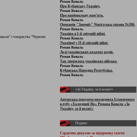
Роман Коваль
Про Кубанську Україну.
Роман Коваль
Про національну пам’ять.
Роман Коваль
Операція "Заповіт" Чекістська справа №206.
Роман Коваль
Україна в І-й світовій війні.
школи” і товариства “Червона
Роман Коваль
Українці у ІІ-й світовій війні.
Роман Коваль
Долі українських козачих родів.
Роман Коваль
Так творилось українське військо.
Роман Коваль
Кубанська Народна Республіка.
Роман Коваль
«За Україну, за її волю!»
Авторська передача президента Історичного
клубу «Холодний Яр» Романа Коваля «За
Україну, за її волю!»
Подяка
Сердечно дякуємо за підтримку
газети