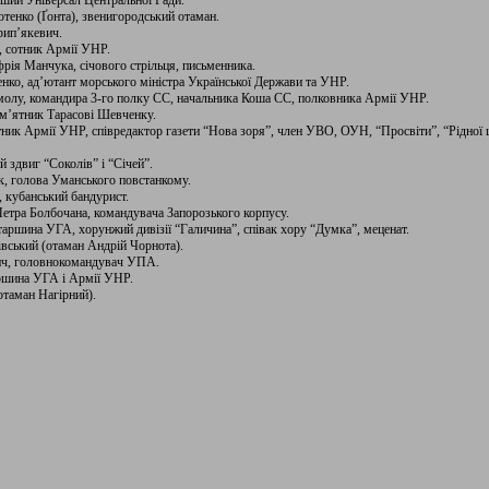
рший Універсал Центральної Ради.
тенко (Ґонта), звенигородський отаман.
рип’якевич.
, сотник Армії УНР.
фрія Манчука, січового стрільця, письменника.
нко, ад’ютант морського міністра Української Держави та УНР.
Чмолу, командира 3-го полку СС, начальника Коша СС, полковника Армії УНР.
ам’ятник Тарасові Шевченку.
отник Армії УНР, співредактор газети “Нова зоря”, член УВО, ОУН, “Просвіти”, “Рідної 
й здвиг “Соколів” і “Січей”.
к, голова Уманського повстанкому.
, кубанський бандурист.
Петра Болбочана, командувача Запорозького корпусу.
старшина УГА, хорунжий дивізії “Галичина”, співак хору “Думка”, меценат.
івський (отаман Андрій Чорнота).
ич, головнокомандувач УПА.
аршина УГА і Армії УНР.
отаман Нагірний).