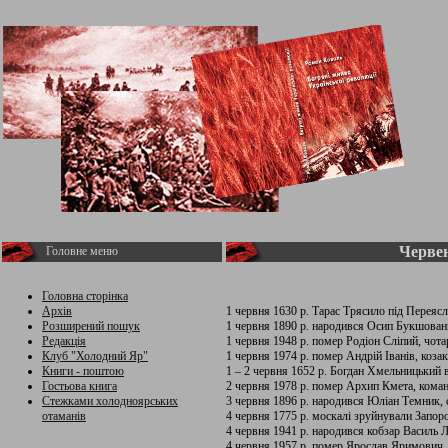
Червен
Головне меню
Головна сторінка
Архів
1 червня 1630 р. Тарас Трясило під Переяс
Розширений пошук
1 червня 1890 р. народився Осип Букшовани
Редакція
1 червня 1948 р. помер Родіон Сліпий, чот
Клуб "Холодний Яр"
1 червня 1974 р. помер Андрій Іванів, коза
Книги - поштою
1 – 2 червня 1652 р. Богдан Хмельницький в
Гостьова книга
2 червня 1978 р. помер Архип Кмета, коман
Стежками холодноярських
3 червня 1896 р. народився Юліан Темник, 
отаманів
4 червня 1775 р. москалі зруйнували Запоро
4 червня 1941 р. народився кобзар Василь 
4 червня 1957 р. помер Ярослав Яримович, 