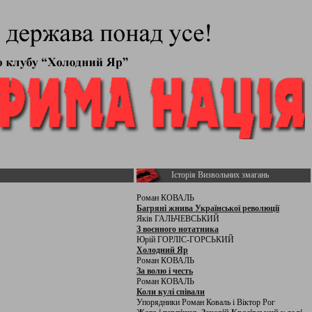
Історія Визвольних змагань
Роман КОВАЛЬ
Багряні жнива Української революції
Яків ГАЛЬЧЕВСЬКИЙ
З воєнного нотатника
Юрій ГОРЛІС-ГОРСЬКИЙ
Холодний Яр
Роман КОВАЛЬ
За волю і честь
Роман КОВАЛЬ
Коли кулі співали
Упорядники Роман Коваль і Віктор Рог