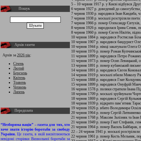
5 – 10 червня 1917 р. у Києві відбувся Друг
Пошук
6 червня 1927 р. доведений до самогубства
7 червня 1930 р. народився Іван Кандиба, чл
7 червня 1938 р. москалі розстріляли поет
7 червня 1966 р. помер Олександр Євтухів,
8 червня 1926 р. народилася Ірина Сеник, п
8 червня 1960 р. помер Євген Нікітін, підп
10 червня 1884 р. народився Ростислав Біл
10 червня 1907 р. народився бандурист Оле
Архів газети
10 червня 1944 р. німці закатували Олега 
10 червня 1976 р. помер Роман Купчинськи
Архів за
2026 рік
:
11 червня 1899 р. народився Петро Рожанец
11 червня 1973 р. помер Осип Левицький, с
Січень
13 червня 1891 р. помер кубанський письм
Лютий
14 червня 1891 р. народився Євген Коновал
Березень
14 червня 1919 р. москалі вбили Миколу Ря
Квітень
15 червня 1888 р. народився Гнат Колцуня
Травень
15 червня 1899 р. народився Онуфрій Манчу
Червень
16 червня 1578 р. поляки стратили Івана Пі
Липень
18 червня 1709 р. москалі зруйнували Чорт
18 червня 1869 р. народився Сергій Кульжи
18 червня 1939 р. відкрито пам’ятник Тарас
19 червня 1926 р. вбито Володимира Оскіл
Передплата
20 червня 1964 р. помер Сергій Литвиненко
21 червня 1768 р. Максим Залізняк та Іван 
21 червня 1949 р. помер Гнат Стефанів, г
“Незборима нація” – газета для тих, хто
21 червня 1964 р. помер Василь Байбарак, 
хоче знати історію боротьби за свободу
22 – 24 червня 1941 р. москалі розстріляли
України.
Це газета, в якій висвітлюються
22 червня 1961 р. помер Кость Мельник, по
невідомі сторінки Визвольної боротьби за