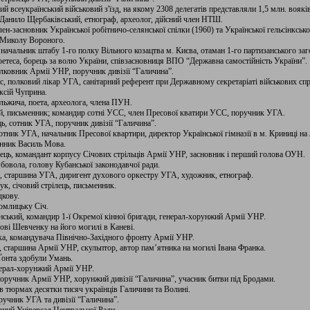
ий всеукраїнський військовий з'їзд, на якому 2308 делегатів представляли 1,5 млн. вояків
 Данило Щербаківський, етнограф, археолог, дійсний член НТШ.
ен-засновник Української робітничо-селянської спілки (1960) та Української гельсінксько
а Миколу Вороного.
 начальник штабу 1-го полку Вільного козацтва м. Києва, отаман 1-го партизанського за
оетеса, борець за волю України, співзасновниця ВПО “Державна самостійність України”.
олковник Армії УНР, поручник дивізії “Галичина”.
ас, полковий лікар УГА, санітарний референт при Державному секретаріаті військових с
ксій Чуприна.
Ольжича, поета, археолога, члена ПУН.
й, письменник; командир сотні УСС, член Пресової кватири УСС, поручник УГА.
ь, сотник УГА, поручник дивізії “Галичина”.
отник УГА, начальник Пресової квартири, директор Української гімназії в м. Криниці на
енник Василь Мова.
ець, командант корпусу Січових стрільців Армії УНР, засновник і перший голова ОУН.
бовола, голову Кубанської законодавчої ради.
к, старшина УГА, диригент духового оркестру УГА, художник, етнограф.
к, січовий стрілець, письменник.
дкову.
омлицьку Січ.
нський, командир 1-ї Окремої кінної бригади, генерал-хорунжий Армії УНР.
ові Шевченку на його могилі в Каневі.
ка, командувача Північно-Західного фронту Армії УНР.
, старшина Армії УНР, скульптор, автор пам’ятника на могилі Івана Франка.
Ґонта здобули Умань.
енерал-хорунжий Армії УНР.
поручник Армії УНР, хорунжий дивізії “Галичина”, учасник битви під Бродами.
 в тюрмах десятки тисяч українців Галичини та Волині.
ручник УГА та дивізії “Галичина”.