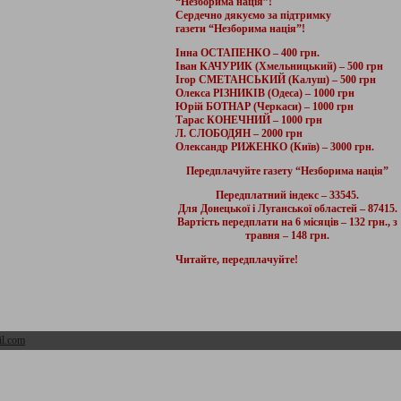
“Незборима нація”!
Сердечно дякуємо за підтримку
газети “Незборима нація”!
Інна ОСТАПЕНКО – 400 грн.
Іван КАЧУРИК (Хмельницький) – 500 грн
Ігор СМЕТАНСЬКИЙ (Калуш) – 500 грн
Олекса РІЗНИКІВ (Одеса) – 1000 грн
Юрій БОТНАР (Черкаси) – 1000 грн
Тарас КОНЕЧНИЙ – 1000 грн
Л. СЛОБОДЯН – 2000 грн
Олександр РИЖЕНКО (Київ) – 3000 грн.
Передплачуйте газету “Незборима нація”
Передплатний індекс – 33545.
Для Донецької і Луганської областей – 87415.
Вартість передплати на 6 місяців – 132 грн., з
травня – 148 грн.
Читайте, передплачуйте!
l.com
Адмін розділ