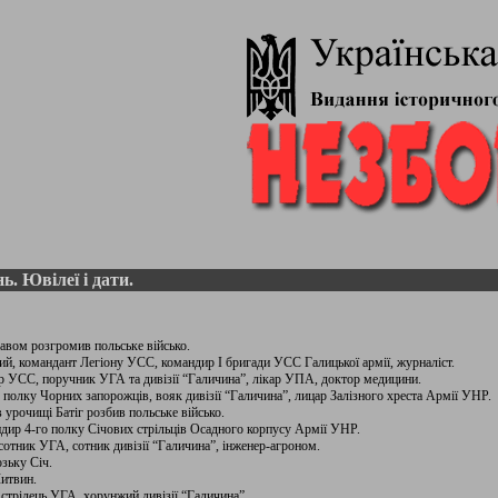
ь. Ювілеї і дати.
лавом розгромив польське військо.
й, командант Легіону УСС, командир I бригади УСС Галицької армії, журналіст.
ар УСС, поручник УГА та дивізії “Галичина”, лікар УПА, доктор медицини.
к полку Чорних запорожців, вояк дивізії “Галичина”, лицар Залізного хреста Армії УНР.
 урочищі Батіг розбив польське військо.
дир 4-го полку Січових стрільців Осадного корпусу Армії УНР.
сотник УГА, сотник дивізії “Галичина”, інженер-агроном.
зьку Січ.
Литвин.
стрілець УГА, хорунжий дивізії “Галичина”.