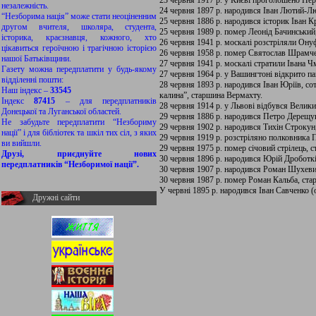
23 червня 1917 р. у Києві проголошено Пе
незалежність.
24 червня 1897 р. народився Іван Лютий-Лю
“Незборима нація” може стати неоціненним
25 червня 1886 р. народився історик Іван К
другом вчителя, школяра, студента,
25 червня 1989 р. помер Леонід Бачинський
історика, краєзнавця, кожного, хто
26 червня 1941 р. москалі розстріляли Ону
цікавиться героїчною і трагічною історією
26 червня 1958 р. помер Святослав Шрамче
нашої Батьківщини.
27 червня 1941 р. москалі стратили Івана 
Газету можна передплатити у будь-якому
27 червня 1964 р. у Вашингтоні відкрито п
відділенні пошти:
28 червня 1893 р. народився Іван Юріїв, с
Наш індекс –
33545
калина”, старшина Вермахту.
Індекс
87415
– для передплатників
28 червня 1914 р. у Львові відбувся Велики
Донецької та Луганської областей.
29 червня 1886 р. народився Петро Дерещу
Не забудьте передплатити “Незбориму
29 червня 1902 р. народився Тихін Строкун
нації” і для бібліотек та шкіл тих сіл, з яких
29 червня 1919 р. розстріляно полковника 
ви вийшли.
29 червня 1975 р. помер січовий стрілець, 
Друзі, приєднуйте нових
30 червня 1896 р. народився Юрій Дроботк
передплатників “Незборимої нації”.
30 червня 1907 р. народився Роман Шухев
30 червня 1987 р. помер Роман Кальба, ст
У червні 1895 р. народився Іван Савченко (
Дружні сайти