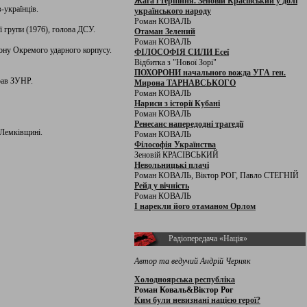
Жага і терпіння. Зеновій Красівський у долі
-українців.
українського народу
Роман КОВАЛЬ
ї групи (1976), голова ДСУ.
Отаман Зелений
Роман КОВАЛЬ
гону Окремого ударного корпусу.
ФІЛОСОФІЯ СИЛИ Есеї
Відбитка з "Нової Зорі"
ПОХОРОНИ начального вожда УГА ген.
прав ЗУНР.
Мирона ТАРНАВСЬКОГО
Роман КОВАЛЬ
Нариси з історії Кубані
Роман КОВАЛЬ
Ренесанс напередодні трагедії
 Лемківщині.
Роман КОВАЛЬ
Філософія Українства
Зеновій КРАСІВСЬКИЙ
Невольницькі плачі
Роман КОВАЛЬ, Віктор РОГ, Павло СТЕГНІЙ
Рейд у вічність
Роман КОВАЛЬ
І нарекли його отаманом Орлом
Радіопередача «Нація»
Автор та ведучий Андрій Черняк
Холодноярська республіка
Роман Коваль&Віктор Рог
Ким були невизнані нацією герої?