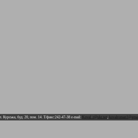
л. Курська, буд. 20, пом. 14. Т/факс:242-47-38 e-mail:
Koval_r@ukr.net
,
kovalroman1@gmai