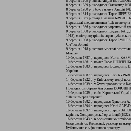
8 березня 1169 р. князь Андрій БОГОЛЮБ
8 березня 1889 р. народився Олександр К
8 березня 1930 р. у бою загинув Андрій 
9 березня 1814 р. народився Тарас ШЕВЧ
9 березня 1865 р. театр Омеляна БАЧИНСЬ
Перемишлі вперше виконав “Ще не вмерла 
9 березня 1866 р. народився український г
9 березня 1868 р. народився Кіндрат БАРДІЖ
1918), міністр внутрішніх справ кубанськог
9 березня 1908 р. народився Тарас БУЛЬБ
Січ” на Волині.
9 березня 1918 р. червоні москалі розстріл
Миколу.
10 березня 1787 р. народився Устим КА
10 березня 1861 р. помер Тарас ШЕВЧЕНК
12 березня 1883 р. народився Володимир
України.
12 березня 1887 р. народився Лесь КУРБАС
14 березня 1822 р. у Київському театрі по
14 березня 1939 р. у Хусті проголошено К
Президентом обрано Августина ВОЛОШИН
15 березня 1939 р. сойм Карпатської Україн
“Ще не вмерла Україна”.
16 березня 1882 р. народилася Христина АЛ
16 березня 1894 р. народився Юрій ДАРАГА
16 березня 1897 р. народився Ларіон ЗА
керівник Холодноярської організації (1922).
16 березня 1943 р. в російських концтабо
бандуристів ст. Канівської, режисер та акт
Кубанського симфонічного оркестру.