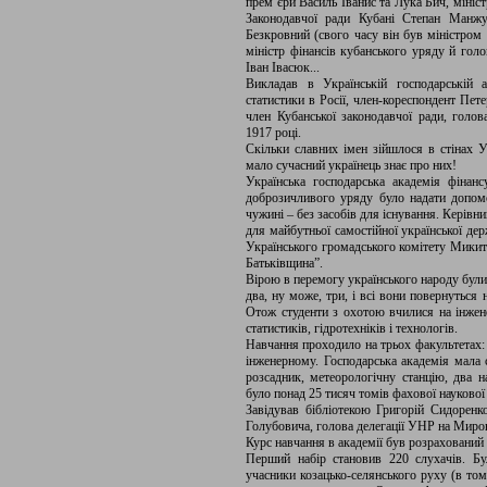
прем’єри Василь Іванис та Лука Бич, мініс
Законодавчої ради Кубані Степан Манжу
Безкровний (свого часу він був міністром 
міністр фінансів кубанського уряду й голо
Іван Івасюк...
Викладав в Українській господарській 
статистики в Росії, член-кореспондент Петер
член Кубанської законодавчої ради, голов
1917 році.
Скільки славних імен зійшлося в стінах Ук
мало сучасний українець знає про них!
Українська господарська академія фінан
доброзичливого уряду було надати допомо
чужині – без засобів для існування. Керівни
для майбутньої самостійної української де
Українського громадського комітету Микит
Батьківщина”.
Вірою в перемогу українського народу були пе
два, ну може, три, і всі вони повернуться 
Отож студенти з охотою вчилися на інженер
статистиків, гідротехніків і технологів.
Навчання проходило на трьох факультетах:
інженерному. Господарська академія мала с
розсадник, метеорологічну станцію, два на
було понад 25 тисяч томів фахової наукової
Завідував бібліотекою Григорій Сидоренк
Голубовича, голова делегації УНР на Миров
Курс навчання в академії був розрахований н
Перший набір становив 220 слухачів. Б
учасники козацько-селянського руху (в тому