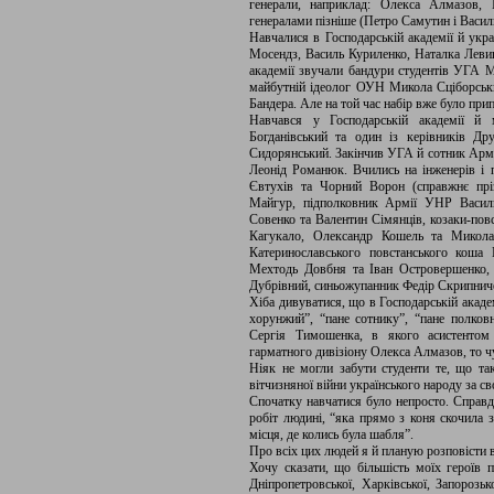
генерали, наприклад: Олекса Алмазов, 
генералами пізніше (Петро Самутин і Васил
Навчалися в Господарській академії й укр
Мосендз, Василь Куриленко, Наталка Леви
академії звучали бандури студентів УГА М
майбутній ідеолог ОУН Микола Сціборськи
Бандера. Але на той час набір вже було при
Навчався у Господарській академії й 
Богданівський та один із керівників Д
Сидорянський. Закінчив УГА й сотник Армі
Леонід Романюк. Вчились на інженерів і 
Євтухів та Чорний Ворон (справжнє прі
Майгур, підполковник Армії УНР Василь
Совенко та Валентин Сімянців, козаки-пов
Кагукало, Олександр Кошель та Микола
Катеринославського повстанського коша
Мехтодь Довбня та Іван Островершенко,
Дубрівний, синьожупанник Федір Скрипниче
Хіба дивуватися, що в Господарській акаде
хорунжий”, “пане сотнику”, “пане полков
Сергія Тимошенка, в якого асистентом
гарматного дивізіону Олекса Алмазов, то чу
Ніяк не могли забути студенти те, що та
вітчизняної війни українського народу за с
Спочатку навчатися було непросто. Справді
робіт людині, “яка прямо з коня скочила 
місця, де колись була шабля”.
Про всіх цих людей я й планую розповісти
Хочу сказати, що більшість моїх героїв по
Дніпропетровської, Харківської, Запорозьк