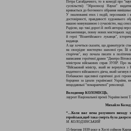
Петра Сагайдачного, то в комедії про “нау
суспільстві) “Зброєносці Науки” вида
вривається до богемного зібрання нинішньої 
У змалюванні епох і подій, персонажів і 
достовірності, правдивості художнього об
нашою минувшиною і сучасністю, над сенсо
Радісно, що такі дорогі й любі авторці пер
письменницю, повну нових мистецьких задум
й герої “Візантійського лукавця”, істор
видавця.
А ще хочеться сказати, що драматургія ста
на своєрідне мистецтво шахової гри. Їй
сторіччя”, яку почала писати в політичн
написання героїчної драми “Дмитро Вітовсь
міністром військових справ ЗУНР. Про н
“Військовий міністр, який не вернувся з 
видатного військового діяча, який загинув п
Побажаємо щасливої сценічної долі героя
борцями за ідеали української України, я
нещодавньої “помаранчевої” революції.
Володимир КОЛОМІЄЦЬ
,
лауреат Національної премії України імені 
Михайло Колодзі
“…Коли вже нема розумного виходу з
геройськи,
щоб така смерть була джерел
М. КОЛОДЗІНСЬКИЙ
15 березня 1939 року в Хусті соймом Карпа