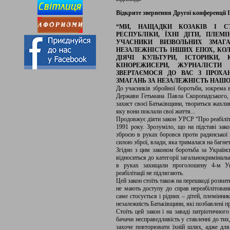
Відкрите звернення
Другої конференції
“МИ, НАЩАДКИ КОЗАКІВ І С
РЕСПУБЛІКИ, ЇХНІ ДІТИ, ПЛЕМ
УЧАСНИКИ ВИЗВОЛЬНИХ ЗМАГ
НЕЗАЛЕЖНІСТЬ ІНШИХ ЕПОХ, КОЛ
ДІЯЧІ КУЛЬТУРИ, ІСТОРИКИ, 
КІНОРЕЖИСЕРИ, ЖУРНАЛІСТИ
ЗВЕРТАЄМОСЯ ДО ВАС З ПРОХА
ЗМАГАНЬ ЗА НЕЗАЛЕЖНІСТЬ НАШО
До учасників збройної боротьби, зокрема в
Держави Гетьмана Павла Скоропадського, 
захист своєї Батьківщини, твориться жахли
яку вони поклали свої життя...
Продовжує діяти закон УРСР “Про реабіліта
1991 року. Зрозуміло, що на підставі зак
зброєю в руках боровся проти радянської в
силою зброї, влади, яка трималася на багнет
Згідно з цим законом боротьба за Українс
відноситься до категорії загальнокриміналь
в руках захищали проголошену 4-м Уні
реабілітації не підлягають.
Цей закон стоїть також на перешкоді розвитк
не мають доступу до справ нереабілітовани
саме стосується і рідних – дітей, племінни
незалежність Батьківщини, які позбавлені п
Стоїть цей закон і на заваді патріотичног
бачачи несправедливість у ставленні до ти
захоче повторювати їхній шлях, адже для