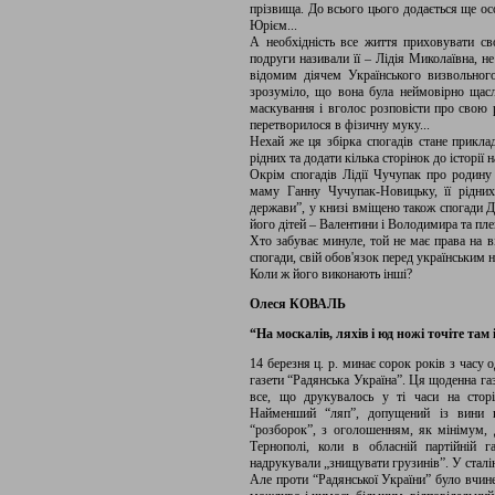
прізвища. До всього цього додається ще ос
Юрієм...
А необхідність все життя приховувати сво
подруги називали її – Лідія Миколаївна, н
відомим діячем Українського визвольного
зрозуміло, що вона була неймовірно щасл
маскування і вголос розповісти про свою 
перетворилося в фізичну муку...
Нехай же ця збірка спогадів стане прикла
рідних та додати кілька сторінок до історії
Окрім спогадів Лідії Чучупак про родину 
маму Ганну Чучупак-Новицьку, її рідни
держави”, у книзі вміщено також спогади 
його дітей – Валентини і Володимира та пл
Хто забуває минуле, той не має права на ві
спогади, свій обов'язок перед українським 
Коли ж його виконають інші?
Олеся КОВАЛЬ
“На москалів, ляхів і юд ножі точіте там 
14 березня ц. р. минає сорок років з часу о
газети “Радянська Україна”. Ця щоденна г
все, що друкувалось у ті часи на сторі
Найменший “ляп”, допущений із вини к
“розборок”, з оголошенням, як мінімум, 
Тернополі, коли в обласній партійній г
надрукували „знищувати грузинів”. У сталі
Але проти “Радянської України” було вчин