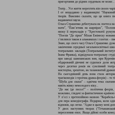
пригортання до рідних серденьок не може... 
Театр... Усе життя мерехтить він своєю ч
І от нещодавно у видавництві “Науковий 
творів. Важливо сказати, що ця книга пи
видавничої паузи.
Ольга Страшенко дебютувала як поетеса на 
мати”, “Пам’ятник на шарнірах”, “Полоня
низку її перекладів у “Хрестоматії румунс
“Поезія “До зірки” Міхая Емінеску мовами
з’являвся також в альманахах і газетах – п
Знаю, що свого часу Ольга Страшенко дуже 
закінчення середньої загальноосвітньої шк
театральних закладів (Театральний інститут
Івана Франка), відвідувала театральну сту
при заводі шампанських вин, при Куренівс
обдарованій дівчині не судилася доля акт
через десятки років як сумлінний театр
мистецтва, зрештою, як талановитий драмат
На сьогоднішній день вона стала авторко
трагікомедія і героїчна драма-феєрія) – то 
“Шуба для свахи” – одвічна тема сватанн
навіть жінку немолодого віку...
“До нас їде посол!” – політична феєрія, 
можливо, глядачі за фантастичною країною
У п’єсі з претензійною назвою “Корабель-
для пера комедіографа. Недарма, коли одн
відповів, що легко. “Адже в цьому мені доп
У двох наступних творах (“Гетьманськи
переселення епох. Якщо дійові особи комед