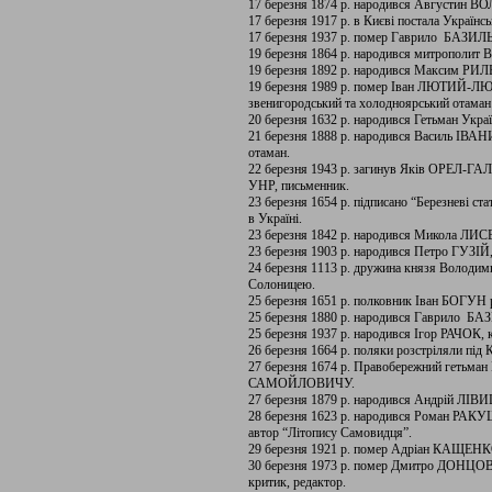
17 березня 1874 р. народився Августин В
17 березня 1917 р. в Києві постала Українс
17 березня 1937 р. помер Гаврило БАЗИЛ
19 березня 1864 р. народився митрополи
19 березня 1892 р. народився Максим РИЛ
19 березня 1989 р. помер Іван ЛЮТИЙ-ЛЮТЕ
звенигородський та холодноярський отаман 
20 березня 1632 р. народився Гетьман Укр
21 березня 1888 р. народився Василь ІВАН
отаман.
22 березня 1943 р. загинув Яків ОРЕЛ-ГА
УНР, письменник.
23 березня 1654 р. підписано “Березневі ста
в Україні.
23 березня 1842 р. народився Микола ЛИ
23 березня 1903 р. народився Петро ГУЗІЙ,
24 березня 1113 р. дружина князя Волод
Солоницею.
25 березня 1651 р. полковник Іван БОГУН 
25 березня 1880 р. народився Гаврило Б
25 березня 1937 р. народився Ігор РАЧОК, 
26 березня 1664 р. поляки розстріляли п
27 березня 1674 р. Правобережний гетьма
САМОЙЛОВИЧУ.
27 березня 1879 р. народився Андрій ЛІВ
28 березня 1623 р. народився Роман РА
автор “Літопису Самовидця”.
29 березня 1921 р. помер Адріан КАЩЕНКО
30 березня 1973 р. помер Дмитро ДОНЦОВ, 
критик, редактор.