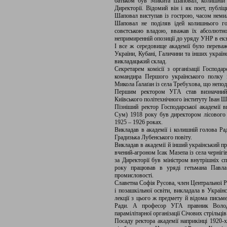
батьком був Микита Шаповал, колишній 
Директорії. Відомий він і як поет, публіц
Шаповал виступав із гострою, часом нем
Шаповал не поділяв ідей колишнього г
совєтською владою, вважав їх абсолютн
непримиренній опозиції до уряду УНР в ек
І все ж середовище академії було переваж
України, Кубані, Галичини та інших україн
викладацький склад.
Секретарем комісії з організації Господар
командира Першого українського полку 
Микола Ґалаґан із села Требухова, що непод
Першим ректором УГА став визначний 
Київського політехнічного інституту Іван Ш
Пізніший ректор Господарської академії в
Сум) 1918 року був директором лісового
1925 – 1926 роках.
Викладав в академії і колишній голова Ра
Градизька Лубенського повіту.
Викладав в академії й інший український 
вчений-агроном Ісак Мазепа із села черніг
за Директорії був міністром внутрішніх 
року працював в уряді гетьмана Павла 
промисловості.
Славетна Софія Русова, член Центральної Р
і позашкільної освіти, викладала в Україн
лекції з цього ж предмету й відома письм
Ради. А професор УГА правник Володи
парамілітарної організації Січових стрільців
Посаду ректора академії наприкінці 1920-х