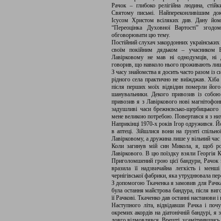
Рачок – глибоко релігійна людина, стій
Святому письмі. Найпереконливішим док
Ісусом Христом всіляких див. Дану йо
“Переоцінка Духовної Вартості” згод
обговорювати цю тему.
Постійний слухач закордонних українських 
своїм покійним дядьком – учасником 
Лавірковому не мав ні однодумців, ні 
говорив, що навколо нього проживають лиш
З часу знайомства я досить часто разом із
рідного села практично не виїжджав. Хіба
після перших моїх відвідин померли його 
шанувальники. Декого привозив із собою
привозив я з Лавіркового нові магнітофон
задушливі часи брежнєвсько-щербицького г
мене великою потребою. Повертався я з них
Наприкінці 1970-х років Ігор одружився. 
в аптеці. Зійшлися вони на ґрунті спільн
Лавірковому, а дружина лише у вільний час 
Коли загинув мій син Микола, я, щоб ро
Лавіркового. В цю поїздку взяли Георгія 
Приголомшений грою цієї бандури, Рачок з
вразила її надзвичайна легкість і мен
чернігівської фабрики, яка утруднювала пер
З допомогою Ткаченка я замовив для Рачка
була остання майстрова бандура, після виг
її Рачкові. Ткаченко дав останні настанови 
Наступного літа, відвідавши Рачка і поч
окремих акордів на діатонічній бандурі, я
довго відмовлявся. Врешті, усамітнившись,