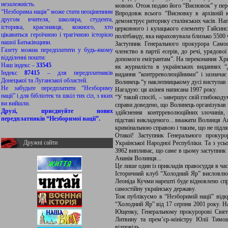
незалежність.
мовою. Отож подаю його “Висновок” у пере
“Незборима нація” може стати неоціненним
Впродовж всього “Висновку в архівній 
другом вчителя, школяра, студента,
демонструє риторику сталінських часів. На
історика, краєзнавця, кожного, хто
церковного і кулацького елементу Гайсинс
цікавиться героїчною і трагічною історією
політбанду, яка нараховувала близько 5500 
нашої Батьківщини.
Заступник Генерального прокурора Само
Газету можна передплатити у будь-якому
членство в партії есерів, до речі, урядово
відділенні пошти:
допомоги емігрантам”. На переконання Хри
Наш індекс –
33545
як журналіста в українських виданнях “
Індекс
87415
– для передплатників
видання “контрреволюційними” і зазначає 
Донецької та Луганської областей.
Волинець “у наклепницькому дусі виступав 
Не забудьте передплатити “Незбориму
Нагадую: ця ахінея написана 1997 року.
нації” і для бібліотек та шкіл тих сіл, з яких
“У такий спосіб, – завершує свій глибокод
ви вийшли.
справи доведено, що Волинець організував 
Друзі, приєднуйте нових
здійснення контрреволюційних злочинів, 
передплатників “Незборимої нації”.
підставі викладеного... вважати Волинця 
кримінальною справою і таким, що не підляга
Отакої! Заступник Генерального прокур
Дружні сайти
Української Народної Республіки. Та з усь
3962 випливає, що саме в цьому заступник 
Ананія Волинця...
Це лише один із прикладів правосуддя в ча
Історичний клуб “Холодний Яр” висловлює
Леоніда Кучми нарешті буде відновлено спр
самостійну українську державу.
Тож публікуємо в “Незборимій нації” відк
“Холодний Яр” від 17 серпня 2001 року. Н
Ющенку, Генеральному прокуророві Свят
Литвину та прем’єр-міністру Юлії Тимо
відповідь.