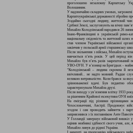
проголошено незалежну Карпатську Ук
Волошиним.
У надзвичайно складних умовах, загрожені з
Карпатоукраїнської державності збройно пр
Згадаймо сьогодні людину, життєвий чин
Срібної Землі, заслуговують на вічну пам’ят
Михайло Колодзінський народився 26 липня 
Івано-Франківщині в українській римо-ка
національну свідомість та життєвий шлях ю
став членом Української військової органі
закінчив у польській армії старшинську шко
Після звільнення з війська, Михайло вступа
навчається п’ять років. У цей період він
Михайло був п’ять разів заарештований по
УВО-ОУН. У в’язниці на Бригідках – майже
“Колодзінський – людина скромна й нез
ввічливий... не надто мовний. Радше слу
великою витривалістю. Коли брався за якусь
зрівноваженої вдачі. Був педантно об
характеризували Михайла друзі.
Після виходу з ув’язнення влітку 1933 рок
за рішенням Крайової екзекутиви ОУН виїз
На еміграції під різними прізвищами не
Чехословаччині, Австрії. Продовжує війс
згодом і сам проводить зайняття з парти
заприязнився з їх поглавніком Анте Павелі
У Голландії завершує військовий вишкіл 
оцінив неабиякі здібності свого учня, але
Михайло линув до рідної України.
І нарешті, на пропозицію військового ре