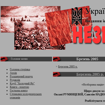
Брезень 2005
Головне меню
>
Березень 2005 р.
Головна сторінка
Архів
Березень 2005 р.
Розширений пошук
Редакція
Клуб "Холодний Яр"
«Незборима нація» 
Книги - поштою
Гостьова книга
Щиро дякую за 
Стежками холодноярських
Оксані РУМЯНЦЕВІЙ, Савелію НАДЮ
отаманів
Реабілітувати г