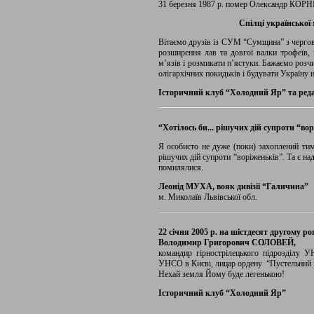
31 березня 1987 р. помер Олександр КОРН
Спілці української
Вітаємо друзів із СУМ “Сумщина” з чергов
розширення лав та довгої валки трофеїв, 
м’язів і розмикати п’ястуки. Бажаємо розч
олігархічних покидьків і будувати Україну н
Історичний клуб “Холодний Яр” та ред
“Хотілось би... рішучих дій супроти “во
Я особисто не дуже (поки) захоплений тим
рішучих дій супроти “воріженьків”. Та є на
помилялися.
Леонід МУХА, вояк дивізії “Галичина”
м. Миколаїв Львівської обл.
22 січня 2005 р. на шістдесят другому ро
Володимир Григорович СОЛОВЕЙ,
командир гірнострілецького підрозділу У
УНСО в Києві, лицар ордену “Пустельний 
Нехай земля Йому буде легенькою!
Історичний клуб “Холодний Яр”