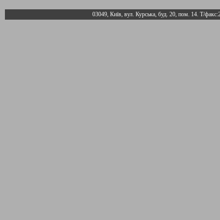
03049, Київ, вул. Курська, буд. 20, пом. 14. Т/факс: