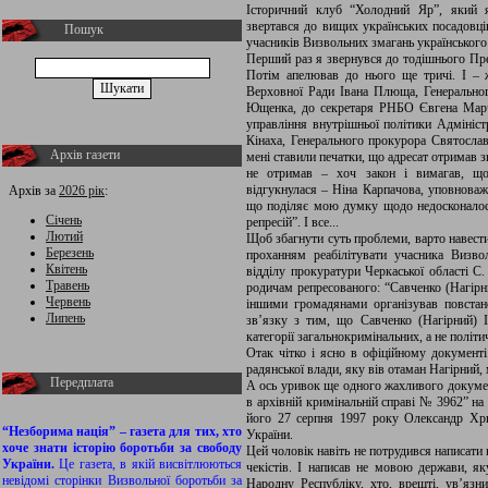
Історичний клуб “Холодний Яр”, який 
звертався до вищих українських посадовців
Пошук
учасників Визвольних змагань українського
Перший раз я звернувся до тодішнього Пре
Потім апелював до нього ще тричі. І – ж
Верховної Ради Івана Плюща, Генерально
Ющенка, до секретаря РНБО Євгена Марч
управління внутрішньої політики Адмініст
Кінаха, Генерального прокурора Святослава
Архів газети
мені ставили печатки, що адресат отримав зв
не отримав – хоч закон і вимагав, що
відгукнулася – Ніна Карпачова, уповноваж
Архів за
2026 рік
:
що поділяє мою думку щодо недосконалос
Січень
репресій”. І все...
Лютий
Щоб збагнути суть проблеми, варто навести 
Березень
проханням реабілітувати учасника Визво
Квітень
відділу прокуратури Черкаської області С
Травень
родичам репресованого: “Савченко (Нагірни
Червень
іншими громадянами організував повстан
Липень
зв’язку з тим, що Савченко (Нагірний) І
категорії загальнокримінальних, а не політич
Отак чітко і ясно в офіційному документі
радянської влади, яку вів отаман Нагірний,
Передплата
А ось уривок ще одного жахливого докумен
в архівній кримінальній справі № 3962” н
його 27 серпня 1997 року Олександр Хри
“Незборима нація” – газета для тих, хто
України.
хоче знати історію боротьби за свободу
Цей чоловік навіть не потрудився написати
України.
Це газета, в якій висвітлюються
чекістів. І написав не мовою держави, я
невідомі сторінки Визвольної боротьби за
Народну Республіку, хто, врешті, ув’язн