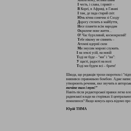
Х
вала йому, велика шана
І
честь, і слава, і привіт –
В
Кореї, в Африці, в Гавані
І
там, де пада старий світ.
Ю
нь вічна сонячна зі Сходу
Д
орогу стелить в майбуття,
Н
есе планети всім народам
О
крилене нове життя...
О
! Час бурхливий, космокрилий!
Т
ебе нікому не спинить –
А
томні ядернії сили
М
и змусим мирові служить.
І
на землі усій, на новій
Т
оді не буде – “ми” і “ви”:
У
щасті, радості на волі
Т
оді ми будем всі – брати!
Шкода, що редакція трохи скоротила і “підпр
виявився справжньою бомбою. Адже написан
утворюють речення, яке звучить в авторськ
точіте там і тут!”
Навіть після редакторської правки легко в
радянської влади на сторінках її центрально
помиляюся? Якщо комусь щось відомо про це
Юрій ТИМА