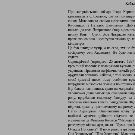
Кобза
Про лавірківського кобзаря Ігоря Карпов
краєзнавця з с. Смілого, що на Роменщині
сином Миколою та своїми київськими пр
Кулиняком та Наталею Околітенко. Щоб п
поїхати до села Лавіркового (тоді відомог
шляху Київ – Суми. Хоч Лавіркове належи
проте економічно і культурно тяжіло до м
кілометрів.
Це був швидше хутір, а не село, тут не бу
сусідньому селі Харькове). Не було наві
садках.
Сорокорічний (народився 25 лютого 1937 
кремезний чоловік із козацькими вусами, о
українець. Працював на фізично тяжкій ро
орудували лопатою, кайлом, а то й косою, 
своєї дільниці шосе. Тому особливо вра
натруджена мозолиста правиця по струнах 
Від батька навчившись грати на мандоліні 
української душі запрагнув опанувати щир
року, придбавши стареньку бандуру, за
учасника київської капели бандуристів Фед
відстань долав у протилежному напрямку 
Євген Адамцевич. Опанувавши нотну гр
неабиякі музичні здібності свідчило те
музикознавця Філарета Колесси “Мелодії ук
репертуару кілька дум, як от: “Дума про
Олексія Поповича”. В його репертуарі були
Січі Запорізької”, “Про Хортицю”. Мав приє