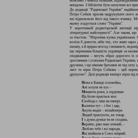
можливо і чимось більшим, відповідальний
невідома. З бібліотек було вилучено всі при
До редакції “Радянської України” надійшов
Петро Собків просив надрукувати свого ві
які відмовляли його від такого вчинку. Мо
ньому згадується слово “Україна”.
У коротенькій редакторській анотації 
літературної майстерності”. Але таким, що 
за текстом: “Мерзенна купка українських б
воліла б довести, ніби тих, хто живе зараз д
океану, а й прірва незгод і ненависті, недов
що переважна більшість українців за океано
сподіванням – несуть образ дорогого їх с
зростанням і успіхами Радянської України
друзями, і що ніяким брехням не під силу з
лист та вірш Петра Собківа – цей пере
друкуємо”. Далі редакція вміщує вірш під
Н
ема в Канаді соловейка,
А
ні зозуля не кує –
М
инають роки, а серденько
О
д болю крається моє.
С
вобода є лиш на папері,
К
алитка тут – і бог і цар,
А
кули жадні – мільйонери
Л
юдей трактують, як товар.
І
з думи-думки ти не сходиш,
В
країно, раю наш земний, –
Л
юблю тебе і всі народи,
Я
кі ввійшли в Союз міцний.