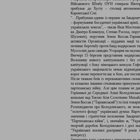
Військового Штабу ОУН генерала Віктор
прибуває до Хусту – столиці автономно
Карпатської Січі.
“…Прибувши одним із перших на Закарпаття
– формування боєздатної української армії,
українських земель”, – писав Яків Мостепа
як Дмитро Климпуш, Степан Росоха, пор
Шухевич), поручник Зенон Коссак-Тарнав
активістів Організації – відданих нації 
починає боротьбу проти банд мадярських та 
Муссоліні дали санкцію Угорщині на окупац
Ввечері 15 березня представник мадярськ
Волошину вимогу капітулювати і без сп
капітуляції з боку німецького консула Гоф
українського націоналіста немає відповід
ворог може перемогти нас в бою, але постави
Після тяжких боїв із переважаючими силам
та кількома іншими січовиками прямували
партизанську війну. Але цим планам не дан
Горішньої до Середньої Апші Колодзінськи
копальні над Тисою біля Солотвино Михайл
Зенон Коссак (“Тарнавський”) та їхні товариш
Розповідаючи про Колодзінського, не мо
“золотого фонду” української думки. Варто
значення і стратегічне положення Закарпатт
“Партизанська війна”, і, звичайно ж, “Укр
творчий доробок Колодзінського і досі м
“Української воєнної доктрини” 6 років
конгресу).
Завершити хочу словами з передмови до пе