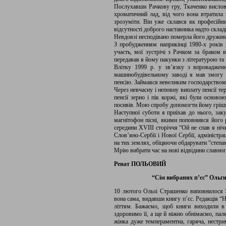
Послухавши Рачкову гру, Ткаченко висло
хроматичний лад, від чого вона втратила
зрозуміти. Він уже склався як професійни
відсутності доброго наставника надто склад
Невдовзі несподівано померла його дружина
З пробудженням наприкінці 1980-х років 
участь, мої зустрічі з Рачком за браком 
передавав я йому пакунки з літературою та 
Влітку 1999 р. у зв’язку з впроваджен
машинобудівельному заводі я мав змогу 
пенсію. Займався невеликим господарством,
Через невчасну і неповну виплату пенсії т
пенсії зерно і пік коржі, які були осново
посивів. Мою спробу допомогти йому гріш
Наступної суботи я приїхав до нього, зак
магнітофон пісні, якими поповнився його
середини XVIII сторіччя “Ой не спав я ніч
Слов’яно-Сербії і Нової Сербії, адміністр
на тих землях, обіцяючи обдарувати “степам
Мрію вибрати час на нові відвідини славног
Ренат ПОЛЬОВИЙ
“Сім вибраних п’єс” Ольг
10 лютого Ользі Страшенко виповнилося 
вона сама, видавши книгу п’єс. Редакція “Н
літтям. Бажаємо, щоб книги виходили в 
здоровимо її, а ще й ніжно обнімаємо, пал
жінка дуже темпераментна, гаряча, нестрим