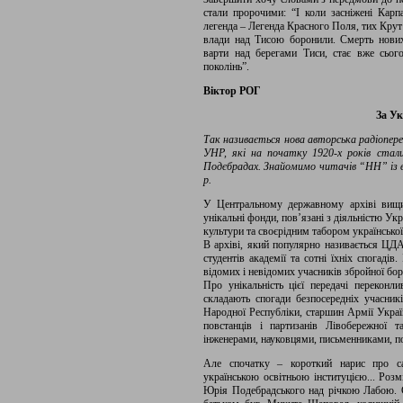
стали пророчими: “І коли засніжені Карп
легенда – Легенда Красного Поля, тих Крут
влади над Тисою боронили. Смерть нови
варти над берегами Тиси, стає вже сьо
поколінь”.
Віктор РОГ
За Ук
Так називається нова авторська радіопере
УНР, які на початку 1920-х років стали
Подєбрадах. Знайомимо читачів “НН” із в
р.
У Центральному державному архіві вищих
унікальні фонди, пов’язані з діяльністю Укр
культури та своєрідним табором української 
В архіві, який популярно називається ЦДА
студентів академії та сотні їхніх спогаді
відомих і невідомих учасників збройної бо
Про унікальність цієї передачі переконли
складають спогади безпосередніх учасникі
Народної Республіки, старшин Армії Украї
повстанців і партизанів Лівобережної 
інженерами, науковцями, письменниками, по
Але спочатку – короткий нарис про са
українською освітньою інституцією... Роз
Юрія Подебрадського над річкою Лабою. Св