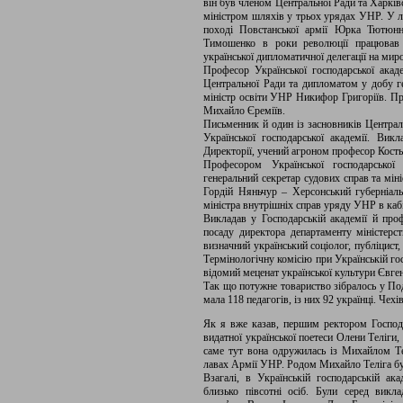
він був членом Центральної Ради та Харків
міністром шляхів у трьох урядах УНР. У л
поході Повстанської армії Юрка Тютюн
Тимошенко в роки революції працював е
української дипломатичної делегації на мир
Професор Української господарської акад
Центральної Ради та дипломатом у добу ге
міністр освіти УНР Никифор Григоріїв. Пр
Михайло Єреміїв.
Письменник й один із засновників Центра
Української господарської академії. Ви
Директорії, учений агроном професор Кость
Професором Української господарської 
генеральний секретар судових справ та мін
Гордій Няньчур – Херсонський губерніал
міністра внутрішніх справ уряду УНР в каб
Викладав у Господарській академії й пр
посаду директора департаменту міністер
визначний український соціолог, публіцист
Термінологічну комісію при Українській го
відомий меценат української культури Євге
Так що потужне товариство зібралось у По
мала 118 педагогів, із них 92 українці. Чехі
Як я вже казав, першим ректором Господа
видатної української поетеси Олени Теліги
саме тут вона одружилась із Михайлом Т
лавах Армії УНР. Родом Михайло Теліга був 
Взагалі, в Українській господарській ак
близько півсотні осіб. Були серед викла