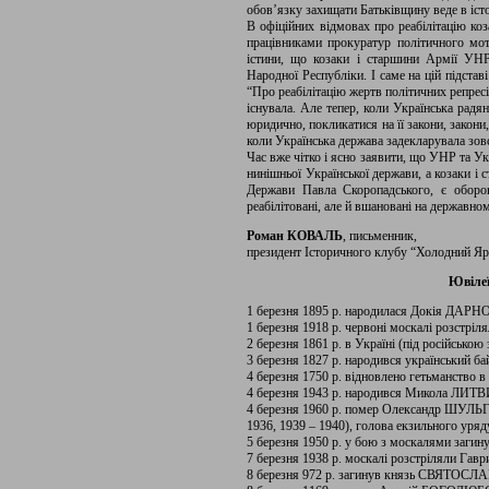
обов’язку захищати Батьківщину веде в іст
В офіційних відмовах про реабілітацію ко
працівниками прокуратур політичного мо
істини, що козаки і старшини Армії УНР
Народної Республіки. І саме на цій підстав
“Про реабілітацію жертв політичних репресі
існувала. Але тепер, коли Українська радянс
юридично, покликатися на її закони, закони,
коли Українська держава задекларувала зовс
Час вже чітко і ясно заявити, що УНР та Ук
нинішньої Української держави, а козаки і
Держави Павла Скоропадського, є оборо
реабілітовані, але й вшановані на державному
Роман КОВАЛЬ
, письменник,
президент Історичного клубу “Холодний Яр
Ювілеї
1 березня 1895 р. народилася Докія ДАРНО
1 березня 1918 р. червоні москалі розстр
2 березня 1861 р. в Україні (під російсько
3 березня 1827 р. народився український б
4 березня 1750 р. відновлено гетьманство в 
4 березня 1943 р. народився Микола ЛИТВ
4 березня 1960 р. помер Олександр ШУЛЬГІ
1936, 1939 – 1940), голова екзильного уря
5 березня 1950 р. у бою з москалями за
7 березня 1938 р. москалі розстріляли Га
8 березня 972 р. загинув князь СВЯТОСЛА