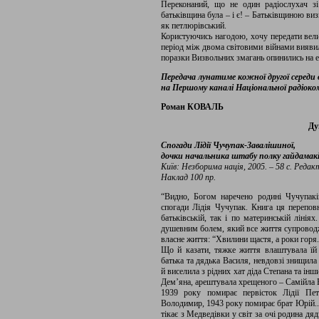
Переконаний, що не один радіослухач зі
батьківщина була – і є! – Батьківщиною виз
як петлюрівський.
Користуючись нагодою, хочу передати вели
період між двома світовими війнами виявил
поразки Визвольних змагань опинились на ем
Передача лунатиме кожної другої середи 
на Першому каналі Національної радіоком
Роман КОВАЛЬ
Ду
Спогади Лідії Чучупак-Завалішиної,
дочки начальника штабу полку гайдамакі
Київ: Незборима нація, 2005. – 58 с. Реда
Наклад 100 пр.
“Видно, Богом наречено родині Чучупакі
спогади Лідія Чучупак. Книга ця перепов
батьківській, так і по материнській лінія
душевним болем, який все життя супроводж
власне життя: “Хвилини щастя, а роки горя.
Що й казати, тяжке життя влаштувала їй 
батька та дядька Василя, невдовзі знищила
й виселила з рідних хат діда Степана та інш
Дем’яна, арештувала хрещеного – Самійла 
1939 року помирає первісток Лідії Пет
Володимир, 1943 року помирає брат Юрій...
тікає з Медведівки у світ за очі родина д