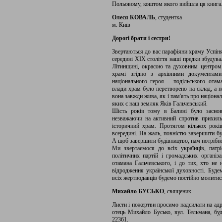
Польовому, коштом якого вийшла ця книга
Олеся КОВАЛЬ
, студентка
м. Київ
Дорогі брати і сестри!
Звертаються до вас парафіяни храму Успіня
середині ХІХ століття наші предки збудува
Літинщині, окрасою та духовним центром 
храмі згідно з архівними документам
національного героя – подільського отам
влади храм було перетворено на склад, а 
вона завжди жива, як і пам'ять про націонал
яких є наш земляк Яків Гальчевський.
Шість років тому в Балині було заснов
незважаючи на активний спротив прихильн
історичний храм. Протягом кількох років
всередині. На жаль, повністю завершити б
А щоб завершити будівництво, нам потрібно
Ми звертаємося до всіх українців, патріо
політичних партій і громадських організа
отамана Гальчевського, і до тих, хто не 
відродження української духовності. Буде
всіх жертводавців будемо постійно молитис
Михайло БУСЬКО
, священик
Листи і пожертви просимо надсилати на адр
отець Михайло Бусько, вул. Тельмана, буд.
22361.