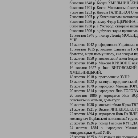
6 жовтня 1648 р. Богдан ХМЕЛЬНИЦЬКИЙ, 
6 жовтня 1701 р. Києво-Могилянській колегі
7 жовтня 1253 р. Данила ГАЛИЦЬКОГО кор
7 жовтня 1905 р. у Катеринославі засновано
8 жовтня 1936 р. помер Федір ЩЕРБИНА, іс
8 жовтня 1938 р. в Ужгороді створено пер
9 жовтня 1596 р. відбулася злука православн
13 жовтня 1948 р. помер Леонід МОСЕНДЗ,
УНР.
14 жовтня 1942 р. оформилась Українська п
15 жовтня 1615 р. коштом Єлизавети Г
братство, а при ньому школу, яка згодом п
15 жовтня 1959 р. московський агент Бог
16 жовтня 1648 р. Максим КРИВОНІС взяв
16 жовтня 1657 р. Іван ВИГОВСЬКИЙ пі
ХМЕЛЬНИЦЬКИЙ.
18 жовтня 1918 р. проголошено ЗУНР.
18 жовтня 1922 р. загинув городищенськи
19 жовтня 1879 р. народився Микола ПОРШ
20 жовтня 1814 р. народився Яків ГОЛОВАЦ
20 жовтня 1886 р. народився Яків ВОД
повстанський отаман, драматург.
20 жовтня 1930 р. москалі вбили Юрка 
21 жовтня 1921 р. Василя ЛИПКІВСЬКОГО
22 жовтня 1894 р. народився Яків ГАЛЬЧ
командувач Подільської повстанської групи.
23 жовтня 1926 р. помер Гаврило КУРЕДА,
24 жовтня 1884 р. народився Микола
контррозвідки Армії УНР.
25 жовтня 1625 р. бій козаків під прово