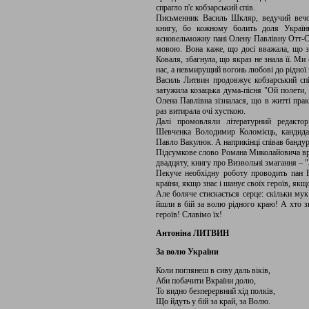
спрагло п'є кобзарський спів.
Письменник Василь Шкляр, ведучий вечо
книгу, бо кожному болить доля України
ясновельможну пані Олену Павлівну Отт-С
мовою. Вона каже, що досі вважала, що з
Коваля, збагнула, що якраз не знала її. Ми
нас, а невмирущий вогонь любові до рідної 
Василь Литвин продовжує кобзарський спі
затужила козацька дума-пісня "Ой полети, 
Олена Павлівна зізналася, що в житті прак
раз витирала очі хусткою.
Далі промовляли літературний редактор
Шевченка Володимир Коломієць, кандида
Павло Вакулюк. А наприкінці співав бандур
Підсумкове слово Романа Миколайовича вра
двадцяту, книгу про Визвольні змагання – "
Пекуче необхідну роботу проводить пан Р
країни, якщо знає і шанує своїх героїв, якщо
Але боляче стискається серце: скільки мук 
йшли в бій за волю рідного краю! А хто з
героїв! Славімо їх!
Антоніна ЛИТВИН
За волю України
Коли поглянеш в сиву даль віків,
Аби побачити Вкраїни долю,
То видно безперервний хід полків,
Що йдуть у бій за край, за Волю.