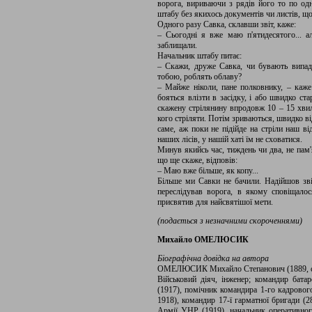
ворога, вириваючи з рядів його то по одн
штабу без якихось документів чи листів, що
Одного разу Савка, склавши звіт, каже:
– Сьогодні я вже маю п'ятидесятого... а
заблищали.
Начальник штабу питає:
– Скажи, друже Савка, чи бувають випадк
тобою, роблять облаву?
– Майже ніколи, пане полковнику, – каже
бояться влізти в засідку, і або швидко ст
скажену стрілянину впродовж 10 – 15 хвили
кого стріляти. Потім зриваються, швидко ві
саме, аж поки не підійде на стріли наш від
наших лісів, у нашій хаті їм не сховатися.
Минув якийсь час, тиждень чи два, не пам'
що ще скаже, відповів:
– Маю вже більше, як копу...
Більше ми Савки не бачили. Надійшов зві
переслідував ворога, в якому сповіщало
присвятив для найсвятішої мети.
(подається з незначними скороченнями)
Михайло ОМЕЛЮСИК
Біографічна довідка на автора
ОМЕЛЮСИК Михайло Степанович (1889, с. 
Військовий діяч, інженер; командир батаре
(1917), помічник командира 1-го кадрового
1918), командир 17-ї гарматної бригади (2
Армії УНР (1919), начальник оперативно