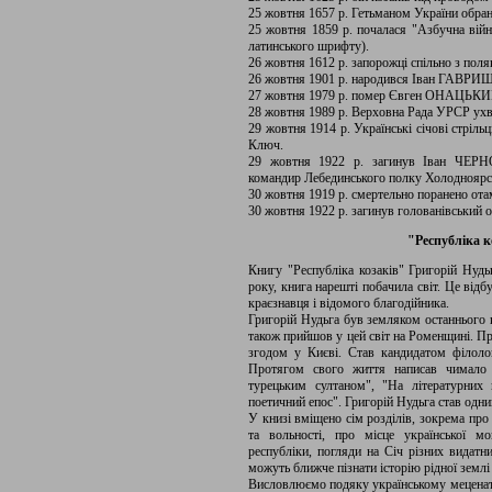
25 жовтня 1657 р. Гетьманом України об
25 жовтня 1859 р. почалася "Азбучна війн
латинського шрифту).
26 жовтня 1612 р. запорожці спільно з пол
26 жовтня 1901 р. народився Іван ГАВРИШ,
27 жовтня 1979 р. помер Євген ОНАЦЬКИЙ
28 жовтня 1989 р. Верховна Рада УРСР ухва
29 жовтня 1914 р. Українські січові стріль
Ключ.
29 жовтня 1922 р. загинув Іван ЧЕ
командир Лебединського полку Холодноярськ
30 жовтня 1919 р. смертельно поранено 
30 жовтня 1922 р. загинув голованівський
"Республіка к
Книгу "Республіка козаків" Григорій Нудь
року, книга нарешті побачила світ. Це від
краєзнавця і відомого благодійника.
Григорій Нудьга був земляком останнього 
також прийшов у цей світ на Роменщині. Пр
згодом у Києві. Став кандидатом філоло
Протягом свого життя написав чимало п
турецьким султаном", "На літературних 
поетичний епос". Григорій Нудьга став одни
У книзі вміщено сім розділів, зокрема про 
та вольності, про місце української мо
республіки, погляди на Січ різних видатн
можуть ближче пізнати історію рідної землі 
Висловлюємо подяку українському меценато