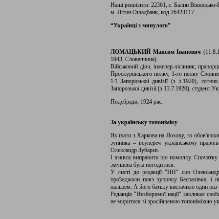
Наші реквізити: 22361, с. Балин Вінницько
м. Літин Ощадбанк, код 26423117.
“Українці з минулого”
ЛОМАЦЬКИЙ Максим Іванович
(11.8.
1943, Словаччина)
Військовий діяч, інженер-лісівник; прапор
Проскурівського полку, 1-го полку Січових
1-ї Запорозької дивізії (з 5.1920), сотни
Запорозької дивізії (з 13.7.1920), студент Ук
Подєбради, 1924 рік.
За українську топоніміку
Як їхати з Харкова на Лозову, то обов'язк
зупинка – всупереч українському правопи
Олександр Зубарєв.
І взявся виправити цю помилку. Спочатку в
змушена була погодитися.
У листі до редакції "НН" син Олександ
проїжджали повз зупинку Беспалівка, і н
пальцем. А його батьку вистачило один р
Редакція "Незборимої нації" закликає свої
не миритися зі зросійщеною топонімікою укр