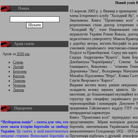
Новий успіх 
Пошук
15 вересня 2005 р. у Вінниці в приміщенні 
члена Історичного клубу "Холодний Яр", п
Завальнюка. Книга "Провісники волі" є
рецензентами стали доктор історичних 
"Холодний Яр", член Національної спіл
журналістів України Роман Коваль, докто
педагогічного університету Микола Кравець
у доробку автора, містить біографії та до
Архів газети
учасників українського повстансько-отама
Поділлі та Правобережжі. Серед них варто 
Архів за
2026 рік
:
Сидора Андрущенка-"Куцого", Івана Бер
Дзюбанчука-"Чорнобривку", Семена За
Січень
Ільницького, Коваленка – "отамана Тем
Лютий
Дорошенка-"Лиха", Володимира Мачушенк
Березень
Михайла Підлужняка-"Вітра", Клима Солт
Квітень
Сергія Яворського-"Карого".
Травень
Видання містить низку раніше невідомих 
Червень
складають велику наукову цінність. Це
Липень
населення, до більшовицької окупаційної вл
структур про специфіку українського ру
червоноармійців і командирів. Документ 
Передплата
працівників Гайсинського відділу ГПУ ст
антирадянські карикатури.
Книга "Провісники волі" підтверджує мас
“Незборима нація” – газета для тих, хто
представництво. Зібрані матеріали докум
хоче знати історію боротьби за свободу
боротьба, започаткована Українською Нац
України.
Це газета, в якій висвітлюються
апокаліптичного Голодомору 1932 – 1933 р
невідомі сторінки Визвольної боротьби за
Презентація відбулась у дружній атмосфері 