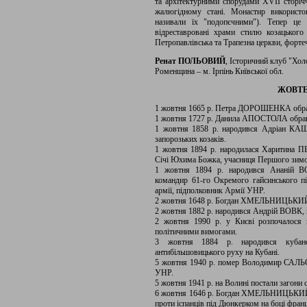
та архітектурними спорудами XVII сторічч
жалюгідному стані. Монастир використо
називали їх "подопєчними"). Тепер це
відреставровані храми стилю козацького
Петропавлівська та Трапезна церкви, форте
Ренат ПОЛЬОВИЙ
, Історичний клуб "Хо
Роменщина – м. Ірпінь Київської обл.
ЖОВТЕН
1 жовтня 1665 р. Петра ДОРОШЕНКА обран
1 жовтня 1727 р. Данила АПОСТОЛА обран
1 жовтня 1858 р. народився Адріан КАЩЕ
запорозьких козаків.
1 жовтня 1894 р. народилася Харитина П
Січі Юхима Божка, учасниця Першого зим
1 жовтня 1894 р. народився Ананій В
командир 61-го Окремого гайсинського пі
армії, підполковник Армії УНР.
2 жовтня 1648 р. Богдан ХМЕЛЬНИЦЬКИЙ
2 жовтня 1882 р. народився Андрій ВОВК,
2 жовтня 1990 р. у Києві розпочалося г
політичними вимогами.
3 жовтня 1884 р. народився кубан
антибільшовицького руху на Кубані.
5 жовтня 1940 р. помер Володимир САЛЬ
УНР.
5 жовтня 1941 р. на Волині постали загони
6 жовтня 1646 р. Богдан ХМЕЛЬНИЦЬКИЙ т
проти іспанців під Дюнкерком на боці франц