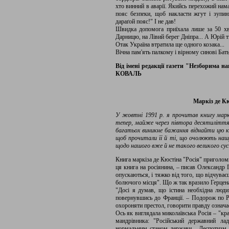
хто винний в аварії. Якийсь перехожий нам
пояс безпеки, щоб накласти жгут і зупин
дараґой пояс!" І не дав!
Швидка допомога приїхала лише за 50 хв
Дарницю, на Лівий берег Дніпра... А Юрій т
Отак Україна втратила ще одного козака...
Вічна пам'ять палкому і вірному синові Б
Від імені редакції газети "Незборима 
КОВАЛЬ
Маркіз де Кю
У жовтні 1991 р. я прочитав книгу маркіз
тепер, майже через півтора десятиліття 
багатьох виникне бажання віднайти цю кни
щоб прочитали її й ті, що очолюють наш
щодо нашого вже й не такого великого сус
Книга маркіза де Кюстіна "Росія" приголом
ця книга на росіянина, – писав Олександр 
опускаються, і тяжко від того, що відчува
болючого місця". Що ж так вразило Герцена
"Досі я думав, що істина необхідна людин
повернувшись до Франції. – Подорож по Ро
охороняти престол, говорити правду означа
Ось як виглядала миколаївська Росія – "кр
мандрівника: "Російський державний лад
нормальним станом держави... Деспотизм..