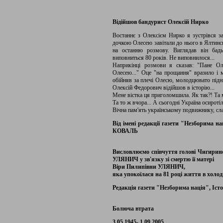
Відійшов бандурист Олексій Нирко
Востаннє з Олексієм Нирко я зустрівся за
дочкою Олесею завітали до нього в Ялтинсь
на останню розмову. Виглядав він бадь
виповниться 80 років. Не виповнилося...
Наприкінці розмови я сказав: "Пане О
Олесею..." Оце "на прощання" вразило і ме
обійняв за плечі Олесю, молодцювато підня
Олексій Федорович відійшов в історію...
Мене вістка ця приголомшила. Як так?! Та 
Та то ж вчора... А сьогодні Україна осиротіл
Вічна пам'ять українському подвижнику, с
Від імені редакції газети "Незборима 
КОВАЛЬ
Висловлюємо співчуття голові Чигиринс
УЛЯНИЧ у зв'язку зі смертю її матері
Віри Пилипівни УЛЯНИЧ,
яка упокоїлася на 81 році життя в холод
Редакція газети "Незборима нація", Іс
Болюча втрата
3.05.1945- 1.09.2005.