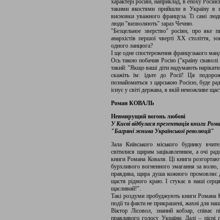
характері росіян, наприклад, в епоху Росій
такими якостями прийшли в Україну в г
висновки уважного француза. Ті самі люд
люди "визволяють" зараз Чечню.
"Безцельное зверство" росіян, про яке п
анархістів першої чверті ХХ століття, з
одного ланцюга?
І ще одне спостереження французького манд
Ось такою побачив Росію ("країну сваволі 
такий: "Якщо ваші діти надумають нарікати
скажіть їм: їдьте до Росії! Ця подоро
познайомиться з царською Росією, буде рад
існує у світі держава, в якій неможливе щаст
Роман КОВАЛЬ
Невмирущий вогонь любові
У Києві відбулася презентація книги Ром
"Багряні жнива Української революції"
Зала Київського міського будинку вчит
світилися щирим зацікавленням, а очі радо
книги Романа Коваля. Ці книги розгортають
бурхливого вогненного змагання за волю, з
правдива, щира душа кожного промовляє до
щастя рідного краю. І стукає в наші серц
щасливий!".
Такі роздуми пробуджують книги Романа Ко
події та факти не прикрашені, жахні для нашо
Віктор Лісовол, знаний кобзар, співає
правдивого голосу України. Далі – пісні 