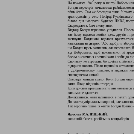
На початку 1949 року в центрі Добромиля, 
Богдан перестрів начальника райвіськкома
вбив його. Сам же безслідно зник. У тому ж
трактористів у село Погірці Рудківського
білого дня навпроти будинку НКВД постр
Скородєлова. Сам знову зник.
Відтоді Богдан перейшов у підпілля. Повст
але йому вдалося знайти двох друзів і пр
загинули. Богданові вдалося врятуватися
написавши на дверях "Або здобути, або дома 
що Богдан щось замислив, але перепинити й
від Добромиля, щоб поквитатися зі зрадн
босим вискочив з явочної хати і побіг до ліс
Спочатку не стріляли, бо хотіли спіймати
відкрили вогонь. Після першої ж автоматно
у Добромильську лікарню, а медикам нак
енкаведистам живий.
Операція минула вдало. Коли Богдан опри
жити. Лікар відповів ствердно.
Коли до сина прийшла мати, він намагався за
живими не здаються.
Дочекавшись, коли залишився в палаті один,
До палати увірвались охоронці, але хлопець
Так героїчно пішов із життя Богдан Цицик –
Ярослав МАЛИЦЬКИЙ
,
колишній в'язень російських концтаборів