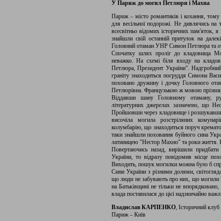
У Париж до могил Петлюри і Махна
Париж – місто романтиків і кохання, тому
для весільної подорожі. Не дивлячись на 
всесвітньо відомих історичних пам'яток, я
знайшли свій останній притулок на далек
Головний отаман УНР Симон Петлюра та от
Спочатку шлях проліг до кладовища Мо
неважко. На схемі біля входу на кладо
Петлюра, Президент України". Надгробний
граніту знаходиться погруддя Симона Васи
поховано дружину і дочку Головного отам
Петлюрівна. Французькою ж мовою прізвищ
Віддавши шану Головному отаману, 
літературних джерелах зазначено, що Не
Пройшовши через кладовище і розшукавши 
височіла могила розстріляних комуна
колумбарію, що знаходиться поруч кремато
таки знайшли поховання буйного сина Украї
латиницею "Нестор Махно" та роки життя. Бі
Повертаючись назад, вирішили придбати
України, то відразу повідомив місце похо
Виходить, пошук могилки можна було б спр
Сини України з різними долями, світогля
що люди не забувають про них, що могили ї
на Батьківщині не тільки не впорядковано, 
влада поставилася до цієї надзвичайно важл
Владислав КАРПЕНКО
, Історичний клу
Париж – Київ