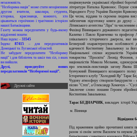
незалежність.
поціновувачів української збройної бороть
“Незборима нація” може стати неоціненним
літератури Наталка Кривонос. Перше слово
другом вчителя, школяра, студента,
Народного Руху України Валерію Кривому, 
історика, краєзнавця, кожного, хто
Ця чесна, віддана та скромна людина вис
цікавиться героїчною і трагічною історією
забезпечив підготовку книги до друку – 
нашої Батьківщини.
Літинського агентства "Ліра" та численним 
Газету можна передплатити у будь-якому
Фахівці Вінницького державного педагогічн
відділенні пошти:
Калитко і Павло Кравченко та професор А
Наш індекс –
33545
унікального історичного джерела, яке в
Індекс
87415
– для передплатників
Безверхий охарактеризував особливості д
Донецької та Луганської областей.
вдячності Костянтину Завальнюку за йог
Не забудьте передплатити “Незбориму
Національної спілки журналістів Украї
нації” і для бібліотек та шкіл тих сіл, з яких
товариства "Просвіта" Леонід Філонов, г
ви вийшли.
націоналістів Микола Мельник, однокурсн
Друзі, приєднуйте нових
про земляків-повстанців загону Якова Ш
передплатників “Незборимої нації”.
бунчужний Вінницького козацького полку 
Історичного клубу "Холодний Яр" Тарас Бе
Чудову атмосферу створили бандуристи – с
пісню "Степ", а Олександр Хомячук – "Сусі
Дружні сайти
Заключне слово пошани Героям збройної
Костянтина Завальнюка.
Тарас БЕДНАРЧИК
, викладач історії Ук
м. Вінниця
Відвідини 
Під враженням щойно прочитаної книги п
разом зі своїм зятем Василем та онуком 
батьківщину славетного кошового Війська 