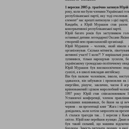
1 вересня 2005 р. трагічно загинув Юр
року, коли ми були членами Української гель
республіканської партії, яку тоді очолював
елемент" нас врешті витиснули з цієї парті
Кандиби, а Юрій Мурашов став разом і
консервативної республіканської партії.
Юрій багато років був заступником гол
останньої дитини легендарної Оксани Яківн
створеній нею правозахисній організації.
Юрій Мурашов – чоловік, який ніколи н
організовував. Скільки мітингів, пікетувань
активної участі! І коли?! У вирішальні рок
зупинився, тільки нарощував зусилля, б
українському громадсько-політичному овид
Юрій Мурашов був високоосвіченою людин
суахілі, а в школі викладав англійську.
Він був палким чоловіком, інколи, висту
здавалося, він забувався і промовляв як 
енергійно, рішуче, заклично, часом й аг
врівноважений і цілком миролюбний чоловік.
1997 року Юрій став співзасновником І
Установчої конференції, членом правлін
розкішних вишиванках, бо йшов на ці веч
червня – на презентації книг "Жага і терпі
довідались, коли хотіли запросити на презен
А сталася трагедія так... 1 вересня у Ки
світло. Юрій вже перейшов вулицю. Джип вр
був такий сильний, що машина відскочи
бордюра. Замість рятувати людину, в якої 