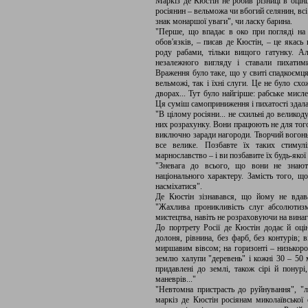
Маркіз де Кюстін не робив різниці в оцінц
росіянин – вельможа чи вбогий селянин, всі
знак монаршої уваги", чи ласку барина.
"Перше, що впадає в око при погляді на 
обов'язків, – писав де Кюстін, – це якась
роду рабами, тільки вищого гатунку. А
незалежного вигляду і ставали пихатим
Враження було таке, що у свиті спадкоємця
вельможі, так і їхні слуги. Це не було сх
дворах... Тут було найгірше: рабське мисле
Ця суміш самоприниження і пихатості здала
"В цілому росіяни... не схильні до великод
них розрахунку. Вони працюють не для того
виключно заради нагороди. Творчий вогонь 
все велике. Позбавте їх таких стимулі
марнославство – і ви позбавите їх будь-якої
"Зневага до всього, що вони не знают
національного характеру. Замість того, щ
насміхатися".
Де Кюстін зізнавався, що йому не вдава
"Жахлива проникливість слуг абсолютиз
мистецтва, навіть не розраховуючи на вина
До портрету Росії де Кюстін додає й оці
долоня, рівнина, без фарб, без контурів;
миршавим вівсом; на горизонті – низькорос
землю халупи "деревень" і кожні 30 – 50 
придавлені до землі, також сірі й понурі
маневрів..."
"Невтомна пристрасть до руйнування", "л
маркіз де Кюстін росіянам миколаївської