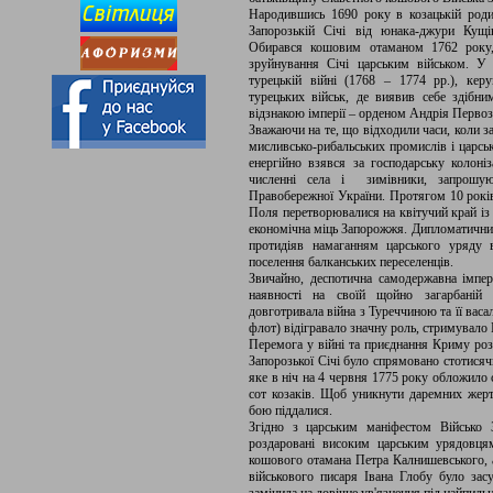
Народившись 1690 року в козацькій роди
Запорозькій Січі від юнака-джури Кущі
Обирався кошовим отаманом 1762 року,
зруйнування Січі царським військом. У 
турецькій війні (1768 – 1774 рр.), кер
турецьких військ, де виявив себе здіб
відзнакою імперії – орденом Андрія Первоз
Зважаючи на те, що відходили часи, коли за
мисливсько-рибальських промислів і царсь
енергійно взявся за господарську колоні
численні села і зимівники, запрош
Правобережної України. Протягом 10 років
Поля перетворювалися на квітучий край із
економічна міць Запорожжя. Дипломатичним
протидіяв намаганням царського уряду ві
поселення балканських переселенців.
Звичайно, деспотична самодержавна імпер
наявності на своїй щойно загарбаній о
довготривала війна з Туреччиною та її вас
флот) відігравало значну роль, стримувало 
Перемога у війні та приєднання Криму роз
Запорозької Січі було спрямовано стотисяч
яке в ніч на 4 червня 1775 року обложило 
сот козаків. Щоб уникнути даремних жер
бою піддалися.
Згідно з царським маніфестом Військо З
роздаровані високим царським урядовця
кошового отамана Петра Калнишевського, а
військового писаря Івана Глобу було зас