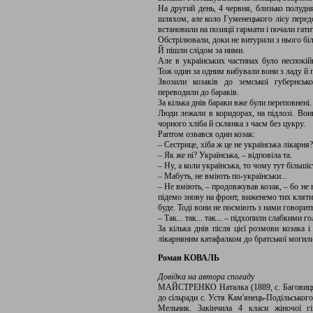
На другий день, 4 червня, близько полуд
шляхом, але коло Гуменецького лісу передо
встановили на позиції гармати і почали гатит
Обстрілювали, доки не витурили з нього бі
Й пішли слідом за ними.
Але в українських частинах було неспокійн
Тож один за одним вибували вони з ладу й п
Звозили козаків до земської губернсько
переводили до бараків.
За кілька днів бараки вже були переповнені.
Люди лежали в коридорах, на підлозі. Вон
чорного хліба й склянка з чаєм без цукру.
Раптом озвався один козак:
– Сестрице, хіба ж це не українська лікарня?
– Як же ні? Українська, – відповіла та.
– Ну, а коли українська, то чому тут більші
– Мабуть, не вміють по-українськи...
– Не вміють, – продовжував козак, – бо не
підемо знову на фронт, виженемо тих кляти
буде. Тоді вони не посміють з нами говорит
– Так... так... так... – підхопили слабкими г
За кілька днів після цієї розмови козака 
лікарняним катафалком до братської могили
Роман КОВАЛЬ
Довідка на автора спогаду
МАЙСТРЕНКО Наталка (1889, с. Баговиця К
до сільради с. Устя Кам'янець-Подільського
Мельник. Закінчила 4 класи жіночої гі