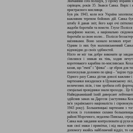
Звичайний собі поліщук, у сірому вбранні 
сирівцем, років 35. Звався Савка. Виріс і 
пристрасного мисливця.
Був рік 1943, коли вся Україна захопила
важливим тереном бойових дій. Савка був
штабу й давав звіт, його карі очі світил
жадоби боротьби та помсти. Глухе Полісся 
аморфною масою, а національно свідомою
боротьби за свою волю... Полісся беззастер
наїзниками. Воно зазнало великих втрат 
Одним із них був малописьменний Савка
відповідно до своїх здібностей.
Ніхто не міг так добре виконати це завда
з'являвся і зникав як тінь, ходив нечу
коротенького карабіна по-мисливськи. Коха
казав, що "емпі" і "фінка" – це зброя для ти
поплескував долонею по цівці – "вцілю туди
Одного разу Савка дістав доволі важливе і
партизанки висадилася в Цуманському лісі,
величезних лісів, і там зробила собі форте
спеціальні провідники знали проходи... Це б
Найвідважніший їхній диверсант лейтенан
здійснив замах на Даргеля (заступника Кох
ім'я українського націоналіста і спровокува
1943 року). Большевицькі партизани з то
зв'язок із головними силами большевиць
районі Морочного, недалеко Пинська, серед 
Савка мав завдання контролювати ці рухи вор
мав свої знаки і примітки, і від нього ні
допомогу якийсь найближчий відділ, то са