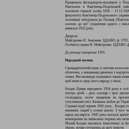
Працювала фельдшером-акушером у Поділь
Навчалася в Кам'янець-Подільській уні
чоловічої гімназії (осінь 1918 – 15.11.19
факультету Кам'янець-Подільського українс
чоловіком емігрувала до Польщі (Ченстохо
охочою до неї" (свідчення одного з викл
написала 1922 року.
Джерела
Майстренко Н. Змагання. ЦДАВО, ф. 3795, оп
Особиста справа Н. Майстренко. ЦДАВО, ф. 37
До річниці створення УПА
Народний месник
Сімнадцятилітній юнак зі світлим волоссям
обличчям, у вишиванці дивиться з портрет
очима. Він назавжди залишився таким юни
щоб жити в серці свого народу у віках.
Богдан Цицик народився 1934 року в селі 
п'ятеро дітей – двоє хлопців і троє дівча
господарки, охоче працював на просвіт
супутниками сім'ї. Батькова любов до Україн
Страшні події червня 1941 року... Богдан с
невинних людей у соляні шахти. З того ча
народ від наруги. 1945 року москалі арешту
поневіряння по львівських тюрмах він загин
Малий Богдан поклявся помститися за ба
зброю, почав готуватись до акту помсти.