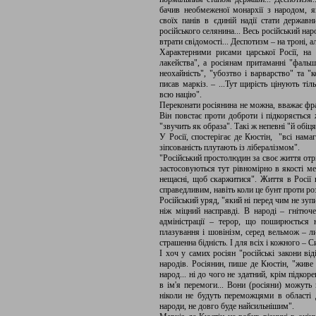
бачив необмеженої монархії з народом, як
своїх панів в єдиній надії стати держа
російського селянина... Весь російський нар
втрати свідомості... Деспотизм – на троні, ал
Характерними рисами царської Росії, на
лакейства", а росіянам притаманні "фальш
неохайність", "убозтво і варварство" та "
писав маркіз. – ...Тут щирість цінують ті
всю націю".
Переконати росіянина не можна, вважає фр
Він повстає проти доброти і підкоряється 
"звучить як образа". Такі ж непевні "й обіц
У Росії, спостерігає де Кюстін, "всі нама
зіпсованість плутають із лібералізмом".
"Російський простолюдин за своє життя отри
застосовуються тут рівномірно в якості ме
нещасні, щоб скаржитися". Життя в Росії 
справедливим, навіть коли це бунт проти ро
Російський уряд, "який ні перед чим не зуп
ніж міцний насправді. В народі – гнітюче
адміністрації – терор, що поширюється 
плазування і шовінізм, серед вельмож – ли
страшенна бідність. І для всіх і кожного – С
І хоч у самих росіян "російські закони від
народів. Росіянин, пише де Кюстін, "живе 
народ... ні до чого не здатний, крім підко
в ім'я перемоги... Вони (росіяни) можуть
ніколи не будуть переможцями в області
народи, не довго буде найсильнішим".