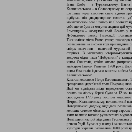
замінила на довічне ув'язнення під найпил
Івана Глобу – в Туруханському, Павла 
Калнишевського – в Соловецькому на остро
що лише через сторіччя стало відомо пр
відбував він двадцятирічне самотнє ув
монастирської вежі і помер на Соловках що
собі, що то була за могутня людина цей му
Роменщина – козацький край. Лежить у п
Лубенського полку Глинської, Роменсько
Тисячолітнє місто Ромен (тепер внаслідок
розташоване на високій горі при впадінні р
свідок козаччини – величний мурований 
сторіччя. В місцевому історико-краєзнав
зокрема мідна чаша "Побратими" з канцеля
книга Євангеліє, срібна оправа (витраче
майстром Іваном Равичем 1760 року. Дарчи
книга Євангелія іздєлана коштом войска За
Калнишевського".
Коштом кошового Петра Калнишевського 17
грандіозний дерев'яний храм Покрови, який,
Далі ми відвідали місце народження ост
лежить на лівому березі Сули за 12 км в
споруджена 1773 року коштом кошового д
Петрові Калнишевському, встановлений нещ
Повертаючись додому, відвідали розташов
колишнє сотенне містечко, а тепер заросле
яким велично височіє руїна великої мурова
Поліпшили настрій відвідини Густинського
річкою Удай. Бував я у ньому і за совєтськи
культури України. Заснований 1600 року це