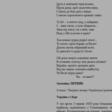
Ідуть в звитяжні герці козаки,
Йдуть ратаї, щоб захистити ниви,
Стають до бою діти і жінки,
І землю скроплюють криваві зливи.
Та ба! – в неволі люд, у кайданах.
І... наші сіють, а чужі збирають...
Знов від землі, чи з неба, знак
Веде у бій за волю в краю!
Тож кожна грудка рідної землі –
То плоть і кров борців за Волю!
Думок-пісень обірваний політ,
Їх дивосвіт із радості і болю.
Ой доки смерть ловитиме життя
В останнім сплеску між двома світами?
Вкраїно, кров'ю хрещене дитя:
Від нас живих залежить майбуття,
Чи Воля перед нами?
Чи... за нами?!
Антоніна ЛИТВИН
З книги “Багряні жнива Української револ
Україна є і буде
У ніч проти 3 червня 1919 року більшовик
відійшли, укріпившись у Гуменецькому ліс
військо. Розташувались на площах, зокрема й