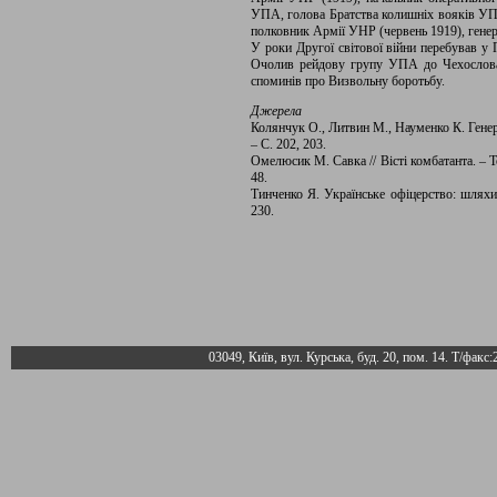
УПА, голова Братства колишніх вояків УПА 
полковник Армії УНР (червень 1919), ген
У роки Другої світової війни перебував у 
Очолив рейдову групу УПА до Чехослова
споминів про Визвольну боротьбу.
Джерела
Колянчук О., Литвин М., Науменко К. Генер
– С. 202, 203.
Омелюсик М. Савка // Вісті комбатанта. – То
48.
Тинченко Я. Українське офіцерство: шляхи 
230.
03049, Київ, вул. Курська, буд. 20, пом. 14. Т/факс: