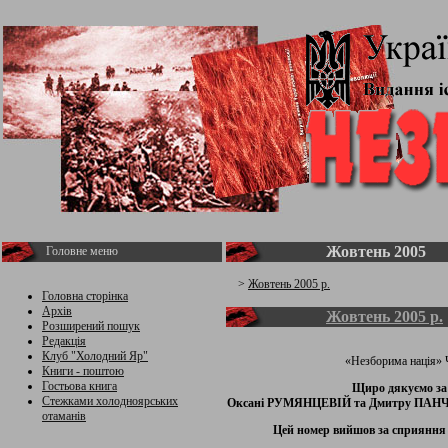
Жовтень 2005
Головне меню
>
Жовтень 2005 р.
Головна сторінка
Архів
Жовтень 2005 р.
Розширений пошук
Редакція
Клуб "Холодний Яр"
«Незборима нація» Ч
Книги - поштою
Гостьова книга
Щиро дякуємо за
Стежками холодноярських
Оксані РУМЯНЦЕВІЙ та Дмитру ПАНЧ
отаманів
Цей номер вийшов за сприяння