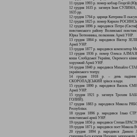
11 грудня 1993 р. помер кобзар Георгій (
12 грудня 1635 р. загинув Іван СУЛИМА, г
1635 рр.
12 грудня 1764 р. цариця Катерина II скасу
12 грудня 1825 р. помер Кирило РОСИНСЬК
12 грудня 1896 р. народився Петро (Євст
повстанського району Волинської повста
Юрка Тютюнника, полковник Армії УНР.
13 грудня 1864 р. народився Віктор ЗЕЛІ
Армії УНР.
13 грудня 1877 р. народився композитор
13 грудня 1936 р. помер Олекса АЛМАЗІВ
коша Слобідської України, Окремого кінно
хорунжий Армії УНР.
14 грудня 1840 р. народився Михайло СТА
українського театру.
14 грудня 1918 р. – день падіння 
СКОРОПАДСЬКИЙ зрікся влади.
15 грудня 1890 р. народився Василь ЄМЕ
Армії УНР.
15 грудня 1921 р. загинув Трохим БАБЕ
ГОЛИЙ).
17 грудня 1883 р. народився Микола РЯБО
Республіки.
18 грудня 1896 р. народився Ілько СТР
повстанської армії УНР.
19 грудня 1856 р. народився Степан ЕРАСТО
19 грудня 1871 р. народився поет Микол
20 грудня 1894 р. народився Данило 
старшина 6-го куреня Низових запорожців 1-