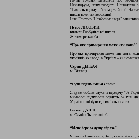
Почав збирати матеріали про кобзар
Нечипорука, нашу гордість. Нещодавно в
“Пам’ять народу – безсмертя його”. На жа
школи вони так необхідні!
І ще. Газетою “Незборима нація” зацікавили
Петро ЛІСОВИЙ
,
вчитель Горбулівської школи
Житомирська обл.
“Про яке примирення може йти мова?”
Про яке примирення може йти мова, коли 
українців як народ, а Україну – як незалеж
Сергій ДЕРКАЧ
м. Вінниця
“Бути гідним їхньої слави”...
Я дуже люблю слухати передачу “За Україн
мимоволі відчуваєш гордість за їхні д
Україні, щоб бути гідним їхньої слави.
Василь ДАШІВ
м. Самбір Львівської обл.
“Мене бере за душу образа”
Читаючи Ваші книги, Вашу газету або слуха