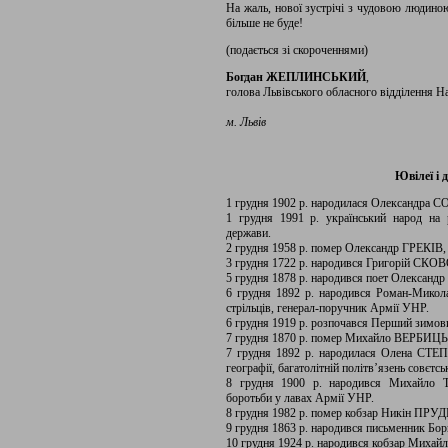
На жаль, нової зустрічі з чудовою людин
більше не буде!
(подається зі скороченнями)
Богдан ЖЕПЛИНСЬКИЙ
,
голова Львівського обласного відділення На
м. Львів
Ювілеї і 
1 грудня 1902 р. народилася Олександра
1 грудня 1991 р. український народ на 
держави.
2 грудня 1958 р. помер Олександр ГРЕКІВ
3 грудня 1722 р. народився Григорій СК
5 грудня 1878 р. народився поет Олекса
6 грудня 1892 р. народився Роман-Мико
стрільців, генерал-поручник Армії УНР.
6 грудня 1919 р. розпочався Перший зимов
7 грудня 1870 р. помер Михайло ВЕРБИЦЬ
7 грудня 1892 р. народилася Олена СТЕП
географії, багатолітній політв’язень совєтс
8 грудня 1900 р. народився Михайло ТЕ
боротьби у лавах Армії УНР.
8 грудня 1982 р. помер кобзар Никін ПРУ
9 грудня 1863 р. народився письменник Б
10 грудня 1924 р. народився кобзар Ми