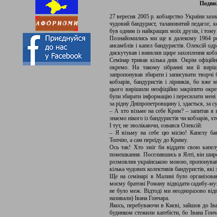
Подви
27 вересня 2005 р. кобзарство України заз
чудовий бандурист, талановитий педагог, к
був одним із найкращих моїх друзів, і тому
Познайомились ми ще в далекому 1964 роц
ансамблів і капел бандуристів. Олексій одр
дискутував і виявляв щире захоплення коб
Семінар тривав кілька днів. Окрім офіцій
окремо. На такому зібранні ми й виріш
запропонував збирати і записувати творчі б
кобзарів, бандуристів і лірників, бо вже 
цього вирішили неофіційно закріпити окре
були збирати інформацію і пересилати мені
за рідну Дніпропетровщину і, здається, за су
– А хто візьме на себе Крим? – запитав я 
знаємо нікого із бандуристів чи кобзарів, х
І тут, не зволікаючи, озвався Олексій:
– Я візьму на себе цю місію! Капелу ба
Топчію, а сам переїду до Криму.
Ось так! Хто зміг би віддати свою капелу 
помешкання. Поселившись в Ялті, він широк
розмовляв українською мовою, пропонував 
кілька чудових колективів бандуристів, які 
Ще на семінарі в Малині було організова
моєму братові Роману відвідати садибу-му
не було меж. Відтоді ми неодноразово відв
називали) Івана Гончара.
Якось, перебуваючи в Києві, зайшов до Іва
будинком стежили каґебісти, бо Івана Гонч