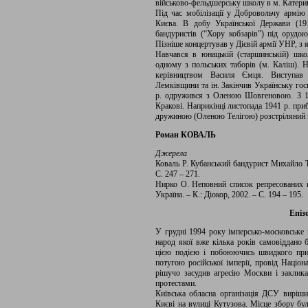
військово-фельдшерську школу в м. Катери
Під час мобілізації у Добровольчу армі
Києва. В добу Української Держави (19
бандуристів (“Хору кобзарів”) під орудо
Пізніше концертував у Дієвій армії УНР, з 
Навчався в юнацькій (старшинській) шко
одному з польських таборів (м. Каліш). На
керівництвом Василя Ємця. Виступав п
Лемківщини та ін. Закінчив Українську гос
р. одружився з Оленою Шовгеновою. З 19
Кракові. Наприкінці листопада 1941 р. при
дружиною (Оленою Телігою) розстріляний н
Роман КОВАЛЬ
Джерела
Коваль Р. Кубанський бандурист Михайло Тел
С. 247 – 271.
Нирко О. Неповний список репресованих ко
Україна. – К.: Діокор, 2002. – С. 194 – 195.
Епіз
У грудні 1994 року імперсько-московське в
народ якої вже кілька років самовіддано 
цією подією і побоюючись швидкого при
потугою російської імперії, провід Націон
рішучо засудив агресію Москви і заклика
протестами.
Київська обласна організація ДСУ вирішил
Києві на вулиці Кутузова. Місце збору бул