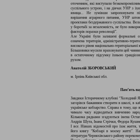
оточенням, які виступали безкомпромісни
суспільного устрою, і на діячах УНР з їхн
явища... Не зумівши запропонувати пів
вирішення аграрного питання, УНР штов
проектами бездержавного суспільства. Вели
у боротьбі за незалежність, не було викор
факторів поразки революції”.
Але Україні були залишені формальні озн
означена територія, адміністративно-терит
високого рівня національно-територіальної к
Більшовики мусили враховувати цей чинник 
в остаточному підсумку їхньою грандіоз
рухом.
Анатолій ЗБОРОВСЬКИЙ
м. Ірпінь Київської обл.
Пам’ять на
Завдяки Історичному клубові “Холодний Яр
загорівся бажанням створити в школі, в каб
українське кобзарство. Справа в тому, що в
чимало часу відводиться вивченню наро
Кількома рядками згадуються імена Остап
Андрія Шута, Івана Стрічки, Федора Кушне
І все. Ніяких відомостей про їхнє життя,
його книгу “Кобзарі в моєму житті”. На
літератури Черняхівського району порекоме