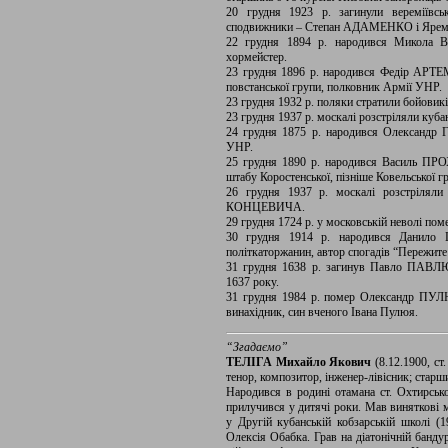
20 грудня 1923 р. загинули веремії
сподвижники – Степан АДАМЕНКО і Яр
22 грудня 1894 р. народився Микола ВЕ
хормейстер.
23 грудня 1896 р. народився Федір АРТЕ
повстанської групи, полковник Армії УНР.
23 грудня 1932 р. поляки стратили бой
23 грудня 1937 р. москалі розстріляли куб
24 грудня 1875 р. народився Олександр 
УНР.
25 грудня 1890 р. народився Василь ПРОХ
штабу Коростенської, пізніше Ковельської 
26 грудня 1937 р. москалі розстріляли
КОНЦЕВИЧА.
29 грудня 1724 р. у московській неволі п
30 грудня 1914 р. народився Данило Ш
політкаторжанин, автор спогадів “Пережите 
31 грудня 1638 р. загинув Павло ПАВЛЮК
1637 року.
31 грудня 1984 р. помер Олександр ПУЛ
винахідник, син вченого Івана Пулюя.
“Згадаємо”
ТЕЛІГА Михайло Якович
(8.12.1900, ст
тенор, композитор, інженер-лівісник; стар
Народився в родині отамана ст. Охтирсько
прилучився у дитячі роки. Мав виняткові м
у Другій кубанській кобзарській школі (
Олексія Обабка. Грав на діатонічній банду