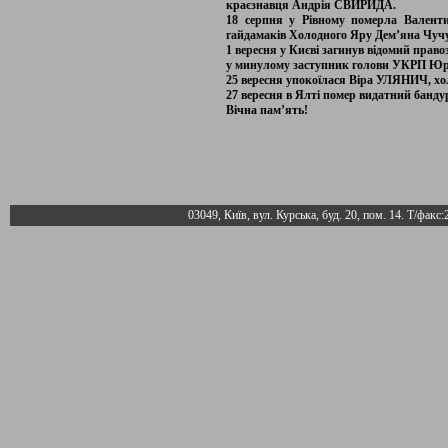
краєзнавця Андрія СВИРИДА.
18 серпня у Рівному померла Вален
гайдамаків Холодного Яру Дем’яна Чуч
1 вересня у Києві загинув відомий прав
у минулому заступник голови УКРП 
25 вересня упокоїлася Віра УЛЯНИЧ, хол
27 вересня в Ялті помер видатний банд
Вічна пам’ять!
03049, Київ, вул. Курська, буд. 20, пом. 14. Т/факс: