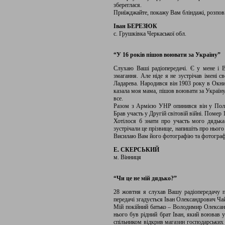
збереглася.
Приїжджайте, покажу Вам бліндажі, розпові
Іван БЕРЕЗЮК
с. Грушківка Черкаської обл.
“У 16 років пішов воювати за Україну”
Слухаю Ваші радіопередачі. Є у мене і 
змагання. Але ніде я не зустрічав імені 
Ладарева. Народився він 1903 року в Окниці
казала моя мама, пішов воювати за Україну
все.
Разом з Армією УНР опинився він у Поль
Брав участь у Другій світовій війні. Помер 
Хотілося б знати про участь мого дядьк
зустрічали це прізвище, напишіть про нього
Висилаю Вам його фотографію та фотографі
Е. СКЕРСЬКИЙ
м. Вінниця
“Чи це не мій дядько?”
28 жовтня я слухав Вашу радіопередачу п
передачі згадується Іван Олександрович Ча
Мій покійний батько – Володимир Олександ
нього був рідний брат Іван, який воював у
спільником відкрив магазин господарських 