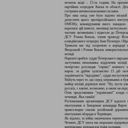
початок акції – 15-та година. На призна
партійних осередків Києва та області. Де
гострими антимосковськими гаслами.
Про наш захід уже було відомо міській
допустити цього протиросійського виступ
ОМОНу, командування якого зажадало ві
корилися цій вимозі, омонівці застосували
частину активніших і відвезли до Печерс
ДСУ Роман Коваль, члени проводу Воло
клавдіївського осередку Іван Пелещук і Віра
Тримали нас під охороною в коридорі в
Яворський і Роман Коваль використовували
міліції.
Нарешті прибув суддя Печерського народног
заступника начальника відділення міліці
почергово розглядав “справу” кожного 
вирок: за дрібне хуліганство 15 діб п
українськість “підсудних”, суддя послугов
Мабуть через те, що серед затриманих я був
майор міліції дорікнув мені: “Ну, пусть уж
русскіх, с какімі, возможно, в окопє на пєр
Отак представники “української” влади 
чеченців. Яка ганьба!
Регіональним організаціям ДСУ вдалося п
пікетування в Запоріжжі командир Варт
привселюдно спалив російський держав
пікетуванні облради в Чернівцях.
Як відомо, та війна закінчилася перемогою
Чечнею, ДСУ увесь час морально підтримува
матеріально допомагала їхнім родинам.