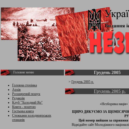
Грудень 2005
Головне меню
>
Грудень 2005 р.
Головна сторінка
Архів
Грудень 2005 р.
Розширений пошук
Редакція
Клуб "Холодний Яр"
«Незборима нація» 
Книги - поштою
Гостьова книга
ЩИРО ДЯКУЄМО ЗА ЩОМІСЯЧНУ
Стежками холодноярських
РУ
отаманів
Цей номер вийшов за сприяння 
Відвідайте сайт Молодіжного націоналіс