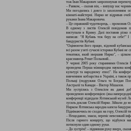
тож Іван Макарович запропонував переночу
– Ранком, – сказав він, – випущу вас чорни
Ми погодились і довго із захопленням ог
кімнаті-майстерні. Нирко не відривав очей
руками Івана Макаровича.
– Це справжній чудотворець, – промовив О
В одному з листів Олексій повідомив п
виступали в Криму. Далі поставив різко 
написав: “Я Кубань теж беру на себе!” І 
бандуристів Кубані.
“Оцінюючи його працю, відомий кубанськи
всі разом узяті сучасні історики Кубані не 
тематики, який звершив Нирко”, – цілком
краєзнавець Ренат Польовий...
У червні 2005 року стараннями Олексія Ни
проведена Перша міжнародна наукова конфер
культурі та народному епосі”. На конфере
вивченням кобзарства в Україні, а також п
Польщі (подружжя Ольга та Богдан Попо
Австралії та Канади – Віктор Мішалов.
Ми зустрілись з Олексієм як давні доб
проведеною конференцією (яка напередодні 
конференції відвідали Ялтинський музей Ле
зусиль доклав Олексій Нирко. Зійшли до мо
Нирком Ялтинська народна капела бандурис
Піднімаючись по сходах на гору, Олексій ти
– Нещодавно, знаєш, переніс невеликий інф
Після гарного концерту, що відбувся нап
потиснули один одному руки.
– До зустрічі! – піднявши руку вверх, сказ