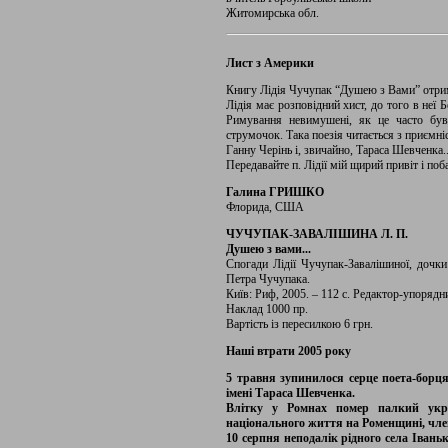
Житомирська обл.
Лист з Америки
Книгу Лідія Чучупак “Душею з Вами” отрим
Лідія має розповідний хист, до того в неї
Римування невимушені, як це часто бува
струмочок. Така поезія читається з приємн
Ганну Черінь і, звичайно, Тараса Шевченка..
Передавайте п. Лідії мій щирий привіт і поб
Галина ГРИШКО
Флорида, США
ЧУЧУПАК-ЗАВАЛІШИНА Л. П.
Душею з вами...
Спогади Лідії Чучупак-Завалішиної, дочк
Петра Чучупака.
Київ: Риф, 2005. – 112 с. Редактор-упоряд
Наклад 1000 пр.
Вартість із пересилкою 6 грн.
Наші втрати 2005 року
5 травня зупинилося серце поета-борц
імені Тараса Шевченка.
Влітку у Ромнах помер палкий укра
національного життя на Роменщині, чл
10 серпня неподалік рідного села Іван