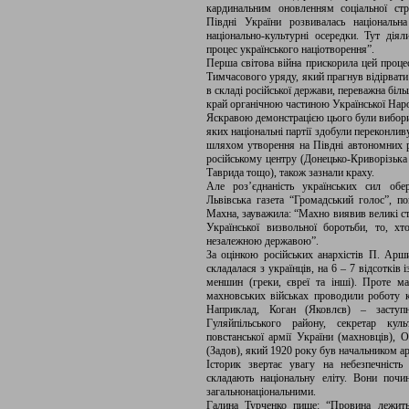
кардинальним оновленням соціальної стр
Півдні України розвивалась національна
національно-культурні осередки. Тут діял
процес українського націотворення”.
Перша світова війна прискорила цей проце
Тимчасового уряду, який прагнув відірвати
в складі російської держави, переважна біл
край органічною частиною Української Наро
Яскравою демонстрацією цього були вибори 
яких національні партії здобули переконли
шляхом утворення на Півдні автономних р
російському центру (Донецько-Криворізька 
Таврида тощо), також зазнали краху.
Але роз’єднаність українських сил обер
Львівська газета “Громадський голос”, 
Махна, зауважила: “Махно виявив великі стр
Української визвольної боротьби, то, х
незалежною державою”.
За оцінкою російських анархістів П. Арши
складалася з українців, на 6 – 7 відсотків
меншин (греки, євреї та інші). Проте м
махновських військах проводили роботу ку
Наприклад, Коган (Яковлєв) – заступ
Гуляйпільського району, секретар куль
повстанської армії України (махновців), 
(Задов), який 1920 року був начальником арм
Історик звертає увагу на небезпечність
складають національну еліту. Вони почи
загальнонаціональними.
Галина Турченко пише: “Провина лежить