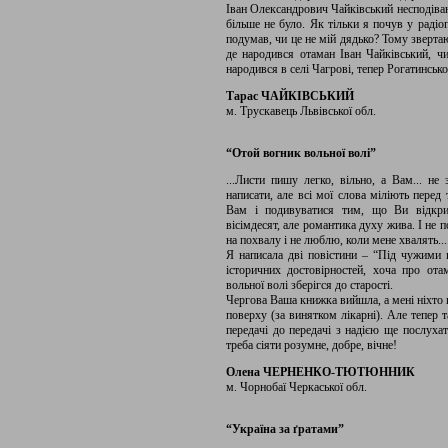
Іван Олександрович Чайківський несподівано
більше не було. Як тільки я почув у радіо
подумав, чи це не мій дядько? Тому зверта
де народився отаман Іван Чайківський, чи
народився в селі Чагрові, тепер Рогатинсько
Тарас ЧАЙКІВСЬКИЙ
м. Трускавець Львівської обл.
“Отой вогник вольної волі”
...Листи пишу легко, вільно, а Вам... н
написати, але всі мої слова міліють перед
Вам і подивуватися тим, що Ви відкрив
вісімдесят, але романтика духу жива. І не
на похвалу і не люблю, коли мене хвалять...
Я написала дві повістини – “Під чужими 
історичних достовірностей, хоча про от
вольної волі зберігся до старості.
Чергова Ваша книжка вийшла, а мені ніхто н
поверху (за винятком лікарні). Але тепер 
передачі до передачі з надією ще послухат
треба сіяти розумне, добре, вічне!
Олена ЧЕРНЕНКО-ТЮТЮННИК
м. Чорнобаї Черкаської обл.
“Україна за ґратами”