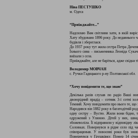
Ніна ПЕСТУШКО
м. Одеса
“Приїжджайте...”
Надсилаю Вам світлини хати, в якій вирі
Хату збудовано 1896 року. До недавнього ч
будівля і збереглася.
До 1937 року тут жила сестра Петра Дяченк
Їхнього сина – письменника Леоніда Сукач
виїхали з села.
Приїжджайте, але не баріться, адже свідки т
Володимир МОВЧАН
с. Ручки Гадяцького р-ну Полтавської обл.
“Хочу повідомити те, що знаю”
Декілька разів слухав по радіо Ваші но
двоюрідний прадід – сотник 3-ї сотні хо
Темний. Хочу повідомити про нього те, що 
Народився він 1882 року в багатодітній роди
одну сестру – Вустю. Жили вони бідно, то
одружений з Уляною. Дітей у них, швид
збожеволіла. Її відправили у відповідну лі
Соловках. Повернувся в рідне село під ча
співпрацював. У повоєнні роки був знов
Повернувся у Грушківку. Помер 14 січн