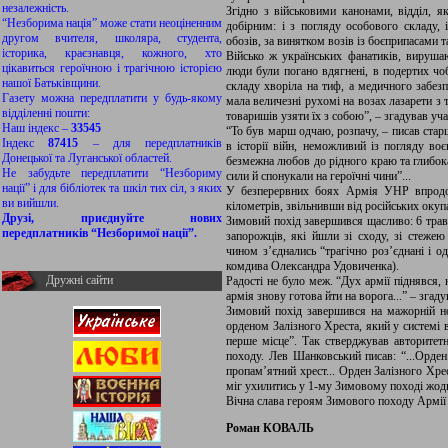
незалежність.
Згідно з військовими канонами, відділ, я
“Незборима нація” може стати неоціненним
добірним: і з погляду особового складу, 
другом вчителя, школяра, студента,
обозів, за винятком возів із боєприпасами т
історика, краєзнавця, кожного, хто
Військо ж українських фанатиків, вируша
цікавиться героїчною і трагічною історією
люди були погано вдягнені, в подертих чоб
нашої Батьківщини.
складу хворіла на тиф, а медичного забезп
Газету можна передплатити у будь-якому
мала величезні рухомі на возах лазарети з 
відділенні пошти:
товаришів узяти їх з собою”, – згадував у
Наш індекс –
33545
“То був марш одчаю, розпачу, – писав ста
Індекс
87415
– для передплатників
в історії війн, неможливий із погляду воє
Донецької та Луганської областей.
безмежна любов до рідного краю та глибока
Не забудьте передплатити “Незбориму
сили й спонукали на героїчні чини”...
нації” і для бібліотек та шкіл тих сіл, з яких
У безперервних боях Армія УНР впродов
ви вийшли.
кілометрів, звільнивши від російських окупа
Друзі, приєднуйте нових
Зимовий похід завершився щасливо: 6 трав
передплатників “Незборимої нації”.
запорожців, які йшли зі сходу, зі стежею 
чином з’єднались “трагічно роз’єднані і од
комдива Олександра Удовиченка).
Дружні сайти
Радості не було меж. “Дух армії піднявся,
армія знову готова йти на ворога...” – зга
Зимовий похід завершився на мажорній но
орденом Залізного Хреста, який у системі в
перше місце”. Так стверджував авторитет
походу. Лев Шанковський писав: “...Орден
пропам’ятний хрест... Орден Залізного Хрес
міг ухилитись у 1-му Зимовому поході жод
Вічна слава героям Зимового походу Армі
Роман КОВАЛЬ