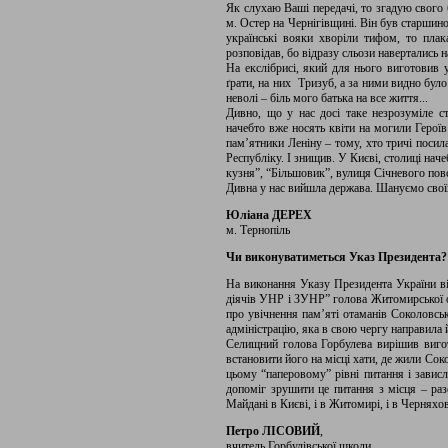
Як слухаю Ваші передачі, то згадую свого 
м. Остер на Чернігівщині. Він був старшин
українські вояки хворіли тифом, то плака
розповідав, бо відразу сльози навертались на 
На екслібрисі, який для нього виготовив 
ґрати, на них Тризуб, а за ними видно було
неволі – біль мого батька на все життя...
Дивно, що у нас досі таке незрозуміле с
начебто вже носять квіти на могили Героїв
пам’ятники Леніну – тому, хто тричі поси
Республіку. І знищив. У Києві, столиці наче
кузня”, “Більшовик”, вулиця Січневого повс
Дивна у нас вийшла держава. Шануємо своїх
Юліана ДЕРЕХ
м. Тернопіль
Чи виконуватиметься Указ Президента?
На виконання Указу Президента України ві
діячів УНР і ЗУНР” голова Житомирської о
про увічнення пам’яті отаманів Соколовс
адміністрацію, яка в свою чергу направила 
Селищний голова Горбулева вирішив вигот
встановити його на місці хати, де жили Сок
цьому “паперовому” рівні питання і зависл
допоміг зрушити це питання з місця – раз
Майдані в Києві, і в Житомирі, і в Черняхов
Петро ЛІСОВИЙ
,
вчитель Горбулівської школи