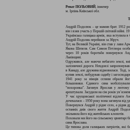
Ренат ПОЛЬОВИЙ
, інженер
м. Ірпінь Київської обл.
Т
Андрій Подолюк – це мамин брат. 1912 року
він і взяв участь у Першій світовій війні. 
Українська галицька армія, яка вступила в
Андрій Подоляк перейшов за Збруч.
Тут, на Великій Україні, він став у лави А
Якова Шепеля. Сам Симон Петлюра особис
через 10 років боротьби повернувся Анд
Львівщині.
Одружився, але маючи небагато землі, виї
залізничної дороги. Невдовзі запропонував
в Канаду, але дружина відмовилася. Тоді, 
купив землі, побудував садибу і загосподар
1941 року за німців селяни обрали йог
більшовики. Єдиного сина мобілізувал
“похоронка”. Загинув Ярослав у лютому
арештували. Засудили на сім років ув’язнен
У час хрущовської політичної відлиги 
дочекалася – 1950 року вона загинула від у
Повернувся Андрій у рідне село, а рідня д
останніх днів свого життя Андрій Подол
звільнила його від житейських клопотів.
Поховали ми його на сільському цвинтарі б
сина Ярослава.
Це типова доля галицьких патріотів, які б