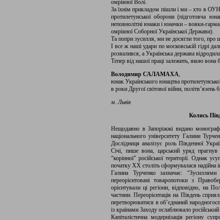
омріяної Волі.
За їхнім прикладом пішли і ми – хто в ОУ
протилетунської оборони (підготовча юна
неповнолітні юнаки і юначки – вояки-гармаш
омріяної Соборної Української Держави).
Та попри зусилля, ми не досягли того, про щ
І все ж наші удари по московській гідрі д
розвалився, а Українська держава відродила
Тепер від нашої праці залежить, якою вона б
Володимир САЛАМАХА
,
юнак Українського юнацтва протилетунсько
в роки Другої світової війни, політв’язен
м. Львів
Колись Пів
Нещодавно в Запоріжжі видано монографі
національного університету Галини Турчен
Дослідниця аналізує роль Південної Україн
Січі, пише вона, царський уряд прагнув 
“корінної” російської території. Однак у
початку ХХ століть сформувалася надійна і
Галина Турченко зазначає: “Зусиллями
переорієнтовані товаропотоки з Правоб
орієнтували ці регіони, відповідно, на П
частини. Переорієнтація на Південь сприял
перетворюватися в об’єднаний народногосп
із країнами Заходу ослаблювало російський
Капіталістична модернізація регіону суп