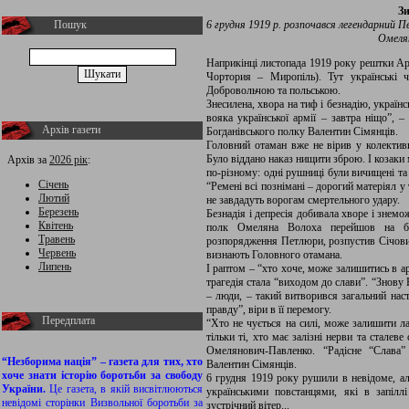
Зи
Пошук
6 грудня 1919 р. розпочався легендарний 
Омеля
Наприкінці листопада 1919 року рештки Ар
Чортория – Миропіль). Тут українські 
Добровольчою та польською.
Знесилена, хвора на тиф і безнадію, україн
вояка української армії – завтра ніщо”, 
Архів газети
Богданівського полку Валентин Сімянців.
Головний отаман вже не вірив у колективн
Було віддано наказ нищити зброю. І козаки
Архів за
2026 рік
:
по-різному: одні рушниці були вичищені та
Січень
“Ремені всі познімані – дорогий матеріял у 
Лютий
не завдадуть ворогам смертельного удару.
Березень
Безнадія і депресія добивала хворе і знемо
Квітень
полк Омеляна Волоха перейшов на бі
Травень
розпорядження Петлюри, розпустив Січових
Червень
визнають Головного отамана.
Липень
І раптом – “хто хоче, може залишитись в ар
трагедія стала “виходом до слави”. “Знову
– люди, – такий витворився загальний наст
правду”, віри в її перемогу.
Передплата
“Хто не чується на силі, може залишити л
тільки ті, хто має залізні нерви та стале
Омелянович-Павленко. “Радісне “Слава”
“Незборима нація” – газета для тих, хто
Валентин Сімянців.
хоче знати історію боротьби за свободу
6 грудня 1919 року рушили в невідоме, ал
України.
Це газета, в якій висвітлюються
українськими повстанцями, які в запіл
невідомі сторінки Визвольної боротьби за
зустрічний вітер...