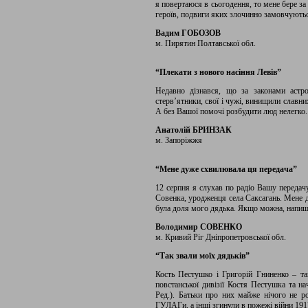
я повертаюся в сьогодення, то мене бере за
героїв, подвиги яких злочинно замовчують
Вадим ГОБОЗОВ
м. Пирятин Полтавської обл.
“Плекати з нового насіння Левів”
Недавно дізнався, що за законами астр
стерв’ятники, свої і чужі, винищили славних
А без Вашої помочі розбудити люд нелегко.
Анатолій БРИНЗАК
м. Запоріжжя
“Мене дуже схвилювала ця передача”
12 серпня я слухав по радіо Вашу переда
Совенка, уродженця села Саксагань. Мене д
була доля мого дядька. Якщо можна, напиші
Володимир СОВЕНКО
м. Кривий Ріг Дніпропетровської обл.
“Так звали моїх дядьків”
Кость Пестушко і Григорій Гниненко – та
повстанської дивізії Костя Пестушка та на
Ред.). Батьки про них майже нічого не р
ГУЛАГи, а інші згинули в пожежі війни 1917