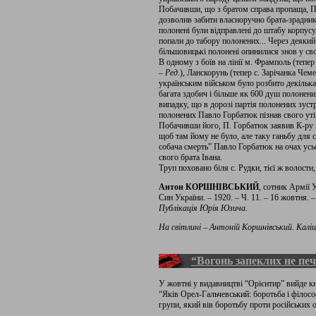
Побачивши, що з братом справа пропаща, П
дозволив забити власноручно брата-зрадник
полонені були відправлені до штабу корпусу
попали до табору полонених... Через деяки
більшовицькі полонені опинилися знов у сво
В одному з боїв на лінії м. Фрамполь (тепе
–
Ред
.), Ланскорунь (тепер с. Зарічанка Че
українським військом було розбито декілька
багата здобич і більше як 600 душ полонени
випадку, що в дорозі партія полонених зуст
полонених Павло Горбатюк пізнав свого утік
Побачивши його, П. Горбатюк заявив К-ру по
щоб там йому не було, але таку ганьбу для с
собача смерть” Павло Горбатюк на очах усь
свого брата Івана.
Труп поховано біля с. Рудки, тієї ж волост
Антон КОРШНІВСЬКИЙ
, сотник Армії
Син України. – 1920. – Ч. 11. – 16 жовтня. – 
Публікація Юрія Юзича.
На світлині – Антоній Коршнівський. Каліш
“Вогонь запеклих не печ
У жовтні у видавництві “Орієнтир” вийде 
“Яків Орел-Гальчевський: боротьба і філосо
групи, який вів боротьбу проти російських о