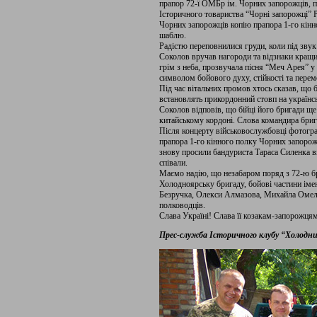
прапор 72-ї ОМБр ім. Чорних запорожців, п
Історичного товариства “Чорні запорожці”
Чорних запорожців копію прапора 1-го кін
шаблю.
Радістю переповнилися груди, коли під зву
Соколов вручав нагороди та відзнаки кращи
грім з неба, прозвучала пісня “Меч Арея” у
символом бойового духу, стійкості та перемо
Під час вітальних промов хтось сказав, що 
встановлять прикордонний стовп на українс
Соколов відповів, що бійці його бригади ще
китайському кордоні. Слова командира бриг
Після концерту військовослужбовці фотогра
прапора 1-го кінного полку Чорних запорож
знову просили бандуриста Тараса Силенка ви
співали.
Маємо надію, що незабаром поряд з 72-ю 
Холодноярську бригаду, бойові частини іме
Безручка, Олекси Алмазова, Михайла Омел
полководців.
Слава Україні! Слава її козакам-запорожця
Прес-служба Історичного клубу “Холодн