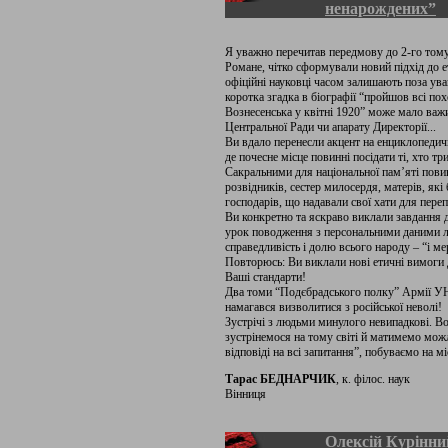
ненарождених”
Я уважно перечитав передмову до 2-го том
Романе, чітко сформували новий підхід до ет
офіційні науковці часом залишають поза ува
коротка згадка в біографії “пройшов всі пох
Вознесенська у квітні 1920” може мало важи
Центральної Ради чи апарату Директорії...
Ви вдало перенесли акцент на енциклопедичну
де почесне місце повинні посідати ті, хто т
Сакральними для національної пам’яті повин
розвідників, сестер милосердя, матерів, які
господарів, що надавали свої хати для переп
Ви конкретно та яскраво виклали завдання д
урок поводження з персональними даними лю
справедливість і долю всього народу – “і ме
Повторюсь: Ви виклали нові етичні вимоги 
Ваші стандарти!
Два томи “Подєбрадського полку” Армії УН
намагався визволитися з російської неволі!
Зустрічі з людьми минулого невипадкові. Во
зустрінемося на тому світі й матимемо мож
відповіді на всі запитання”, побуваємо на 
Тарас БЕДНАРЧИК
, к. філос. наук
Вінниця
Олексій Курінни