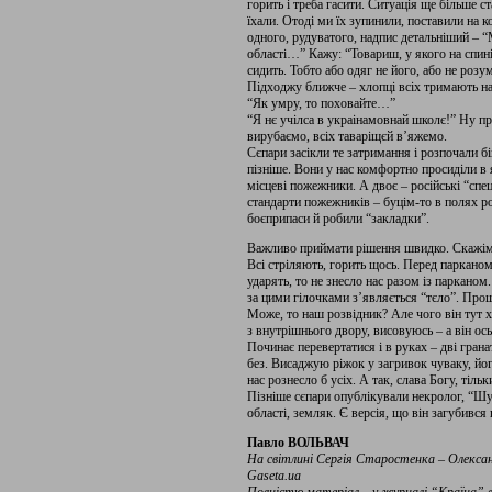
горить і треба гасити. Ситуація ще більше с
їхали. Отоді ми їх зупинили, поставили на к
одного, рудуватого, надпис детальніший – “
області…” Кажу: “Товариш, у якого на спині
сидить. Тобто або одяг не його, або не розум
Підходжу ближче – хлопці всіх тримають на 
“Як умру, то поховайте…”
“Я нє учілса в украінамовнай школє!” Ну пр
вирубаємо, всіх таваріщєй в’яжемо.
Сєпари засікли те затримання і розпочали б
пізніше. Вони у нас комфортно просиділи в 
місцеві пожежники. А двоє – російські “спе
стандарти пожежників – буцім-то в полях ро
боєприпаси й робили “закладки”.
Важливо приймати рішення швидко. Скажімо
Всі стріляють, горить щось. Перед паркано
ударять, то не знесло нас разом із парканом
за цими гілочками з’являється “тєло”. Прошм
Може, то наш розвідник? Але чого він тут 
з внутрішнього двору, висовуюсь – а він ос
Починає перевертатися і в руках – дві грана
без. Висаджую ріжок у загривок чуваку, його
нас рознесло б усіх. А так, слава Богу, тільки
Пізніше сєпари опублікували некролог, “Шуш
області, земляк. Є версія, що він загубився
Павло ВОЛЬВАЧ
На світлині Сергія Старостенка – Олекса
Gaseta.ua