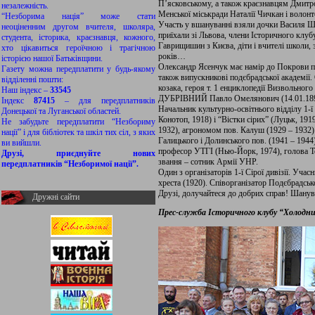
П’ясковському, а також краєзнавцям Дмитро
незалежність.
Менської міськради Наталії Чичкан і волонт
“Незборима нація” може стати
Участь у вшануванні взяли дочки Василя Шкл
неоціненним другом вчителя, школяра,
приїхали зі Львова, члени Історичного клу
студента, історика, краєзнавця, кожного,
Гаврищишин з Києва, діти і вчителі школи,
хто цікавиться героїчною і трагічною
років…
історією нашої Батьківщини.
Олександр Ясенчук має намір до Покрови 
Газету можна передплатити у будь-якому
також випускникові подєбрадської академії.
відділенні пошти:
козака, героя т. 1 енциклопедії Визвольно
Наш індекс –
33545
ДУБРІВНИЙ Павло Омелянович (14.01.1894,
Індекс
87415
– для передплатників
Начальник культурно-освітнього відділу 1-ї 
Донецької та Луганської областей.
Конотоп, 1918) і “Вістки сірих” (Луцьк, 191
Не забудьте передплатити “Незбориму
1932), агрономом пов. Калуш (1929 – 1932)
нації” і для бібліотек та шкіл тих сіл, з яких
Галицького і Долинського пов. (1941 – 194
ви вийшли.
професор УТГІ (Нью-Йорк, 1974), голова То
Друзі, приєднуйте нових
звання – сотник Армії УНР.
передплатників “Незборимої нації”.
Один з організаторів 1-ї Сірої дивізії. Уч
хреста (1920). Співорганізатор Подєбрадсь
Друзі, долучайтеся до добрих справ! Шанува
Дружні сайти
Прес-служба Історичного клубу “Холодн