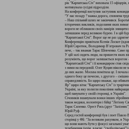
рік “Карпатська Січ” виховала 15 офіцерів, 
мотивувала сусідні підрозділи.
На конференції виступив заступник команд
“У нас позаду ? важка дорога, сповнена трудн
– Наш спільний шлях не закінчився. Боротьб
історичних викликів, подолання яких вимага
вороги не облишили своїх намірів знищити
затишшям перед великою бурею. І в цій бурі
“Карпатської Січі”. Ворог ще не раз здригне
Конференцію привітали Ксенія Лоскот (вдов
Юрій Сиротюк, Володимир В’ятрович та Ром
пече, – так вважав Тарас Шевченко. Саме про
У цій залі сидять люди, на пришестя яких ві
розуміють, що ворог залишається ворогом 
“Карпатській Січі” і її командиром став сві
з ними на передовій. Олег Куцин ніколи не м
до них жалю. Москва помітила це. І почала 
одного боку це почесно, з другого – смішно
справедливість. Бо щиро вважає, що вбива
Яр” щиро вітає “Карпатську Січ” із трирічн
Україні, за яку полягли покоління найкращи
щоб панувати у своїй сторонці, в Україні”.
Січовиків вшанували вояки інших збройних
також медики, волонтери і бійці “Легіону С
Тарас Силенко. Орест Рись (друг “Залізняк
Юрій Руф.
Серед гостей конференції був і поет Павло 
сторінці у ФБ: “За великим рахунком, в Укр
що вони мають бути у фокусі загальної уваг
телебачення (крім, власне, “свободівської”