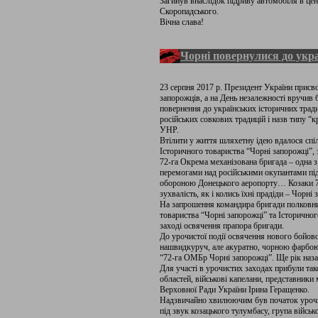
Загинув внаслідок підриву автомобіля в цен
Скоропадського.
Вічна слава!
Чорні повернулися до укра
23 серпня 2017 р. Президент України присво
запорожців, а на День незалежності вручив
повернення до українських історичних тради
російських совкових традицій і назв типу “к
УНР.
Втілити у життя шляхетну ідею вдалося сп
Історичного товариства “Чорні запорожці”,
72-га Окрема механізована бригада – одна 
перемогами над російськими окупантами пі
обороною Донецького аеропорту… Козаки 72-ї
зухвалість, як і колись їхні прадіди – Чорні 
На запрошення командира бригади полковни
товариства “Чорні запорожці” та Історично
заході освячення прапора бригади.
До урочистої події освячення нового бойов
нашвидкуруч, але акуратно, чорною фарбою,
“72-га ОМБр Чорні запорожці”. Ще рік наза
Для участі в урочистих заходах прибули так
областей, військові капелани, представники 
Верховної Ради України Ірина Геращенко.
Надзвичайно хвилюючим був початок урочис
під звук козацького тулумбасу, група війсь