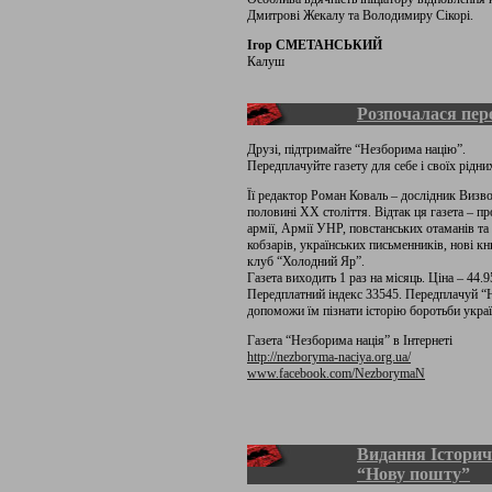
Дмитрові Жекалу та Володимиру Сікорі.
Ігор СМЕТАНСЬКИЙ
Калуш
Розпочалася пере
Друзі, підтримайте “Незборима націю”.
Передплачуйте газету для себе і своїх рідни
Її редактор Роман Коваль – дослідник Визво
половині ХХ століття. Відтак ця газета – пр
армії, Армії УНР, повстанських отаманів та
кобзарів, українських письменників, нові к
клуб “Холодний Яр”.
Газета виходить 1 раз на місяць. Ціна – 44.95
Передплатний індекс 33545. Передплачуй “Не
допоможи їм пізнати історію боротьби украї
Газета “Незборима нація” в Інтернеті
http://nezboryma-naciya.org.ua/
www.facebook.com/NezborymaN
Видання Історич
“Нову пошту”