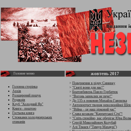
жовтень 2017
Головне меню
>
Повернення в рідну Синявку
Головна сторінка
>
“Святі вони для нас!”
Архів
>
Братовбивець Павло Горбатюк
Розширений пошук
>
“Вогонь запеклих не пече!”
Редакція
>
До 135-х роковин Михайла Гаврилка
Клуб "Холодний Яр"
>
Автопортрет творця революційної Шев
Книги - поштою
>
“Війна – це наш зірковий час”
Гостьова книга
>
Слава козакам “Карпатської Січі”!
Стежками холодноярських
>
“Спіть спокійно, вас оберігає Юра Волк
отаманів
>
Сергій Миколайович Колубай
>
Алі Тімаєв (“Тимур Махаурі”)