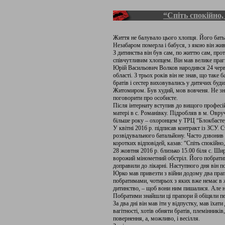
“Спіть спокійно,
Життя не балувало цього хлопця. Його бать
Незабаром померла і бабуся, з якою він жив
З дитинства він був сам, по життю сам, про
співчутливим хлопцем. Він мав велике прагн
Юрій Васильович Волков народився 24 черв
області. З трьох років він не знав, що таке
братів і сестер виховувались у дитячих буд
Житомиром. Був худий, мов вовченя. Не зна
поговорити про особисте.
Після інтернату вступив до вищого професі
матері в с. Романівку. Підробляв в м. Овру
більше року – охоронцем у ТРЦ “Блокбастер
У квітні 2016 р. підписав контракт із ЗСУ.
розвідувального батальйону. Часто дзвонив 
коротких відповідей, казав: “Спіть спокійно
28 жовтня 2016 р. близько 15.00 біля с. Ши
ворожий мінометний обстріл. Його побрати
доправили до лікарні. Наступного дня він по
Юрко мав привезти з війни додому два прапо
побратимами, чотирьох з яких вже немає в 
дитинство, – щоб вони ним пишалися. Але н
Побратими знайшли ці прапори й обіцяли пе
За два дні він мав іти у відпустку, мав їхат
вагітності, хотів обняти братів, племінників
повернення, а, можливо, і весілля.