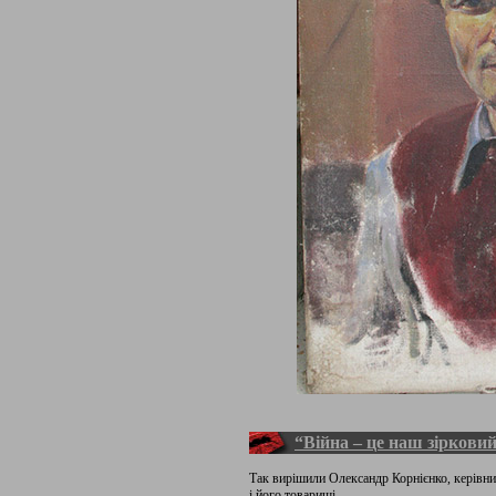
“Війна – це наш зірковий
Так вирішили Олександр Корнієнко, керівни
і його товариші