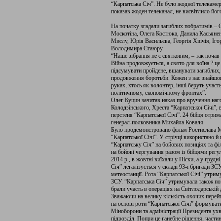
“Карпатська Січ”. Не було жодної телекамер
показав жоден телеканал, не висвітлило його
На початку згадали загиблих побратимів –
Москотіна, Олега Костюка, Данила Касьянен
Мислу, Юрія Васильєва, Георгія Хвічія, Іго
Володимира Стаюру.
“Наше зібрання не є святковим, – так поча
Війна продовжується, а свято для воїна ? ц
підсумувати пройдене, вшанувати загиблих,
продовження боротьби. Кожен з нас знайшов с
руках, хтось як волонтер, інші беруть участ
політичному, економічному фронтах”.
Олег Куцин зачитав наказ про вручення наг
Колодзінського, Хреста “Карпатської Січі”, 
перстеня “Карпатської Січі”. 24 бійця отри
генерал-полковника Михайла Коваля.
Було продемонстровано фільм Ростислава Ма
“Карпатської Січі”. У стрічці використано 
“Карпатську Січ” на бойових позиціях та фі
на бойові чергування разом із бійцями регул
2014 р., в жовтні виїхали у Піски, а у грудн
Січ” легалізується у складі 93-ї бригади ЗС
метеостанції. Рота “Карпатської Січі” утрим
ЗСУ. “Карпатська Січ” утримувала також по
брали участь в операціях на Світлодарській 
Зважаючи на велику кількість охочих перей
на основі роти “Карпатської Січі” формуват
Міноборони та адміністрації Президента у
підрозділ. Попри це ганебне рішення, частин