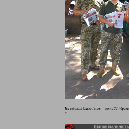
На світлині Олега Ґанжі – вояки 72-ї бриг
р.
Відповідальність 