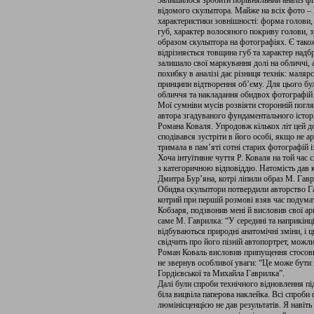
Залишилося зробити порівняльний аналіз фі
відомого скульптора. Майже на всіх фото –
характеристики зовнішності: форма голови, 
губ, характер волосяного покриву голови, 
образом скульптора на фотографіях. Є тако
відрізняється товщина губ та характер над
залишало свої маркування долі на обличчі, 
похибку в аналізі дає різниця технік: малярс
принципи відтворення об’єму. Для цього бу
обличчя та накладання обидвох фотографій о
Мої сумніви мусів розвіяти сторонній погляд
автора згадуваного фундаментального істор
Романа Коваля. Упродовж кількох літ цей д
сподівався зустріти в його особі, якщо не а
тримала в пам’яті сотні старих фотографій 
Хоча інтуїтивне чуття Р. Коваля на той час 
з категоричною відповіддю. Натомість дав 
Дмитра Бур’яна, котрі ліпили образ М. Гавр
Обидва скульптори потвердили авторство Г
котрий при першій розмові взяв час подума
Кобзаря, подзвонив мені й висловив свої ар
саме М. Гаврилка: “У середині та наприкінц
відбуваються природні анатомічні зміни, і 
свідчить про його пізній автопортрет, мож
Роман Коваль висловив припущення стосовно
не звернув особливої уваги: “Це може бути 
Гордієвської та Михайла Гаврилка”.
Далі були спроби технічного відновлення пі
біла вицвіла паперова наклейка. Всі спроби
люмінісценцією не дав результатів. Я навіт