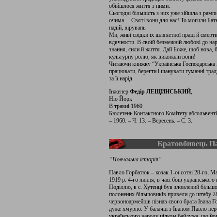
обійшлося життя з ними.
Сьогодні більшість з них уже зійшла з рамп
очима… Святі вони для нас! То могили Бат
надій, вірувань.
Ми, живі свідки їх шляхетної праці й смерт
вдячности. В своїй безмежній любові до на
знання, сили й життя. Дай Боже, щоб нова, 
культурну ролю, як виконали вони!
Читаючи книжку “Українська Господарська 
працювати, берегти і шанувати гуманні трад
та її нарід.
Інженер
Федір ЛЕЩИНСЬКИЙ
,
Ню Йорк
В травні 1960
Бюлетень Контактного Комітету абсольвенті
– 1960. – Ч. 13. – Вересень. – С. 3.
Братовбивець П
“Повчальна історія”
Павло Горбатюк – козак 1-ої сотні 28-го, М
1919 р. 4-го липня, в часі боїв українськог
Поділлю, в с. Хутенці був зловлений більшо
полонених більшовиків привели до штабу 28
червоноармейців пізнав свого брата Івана Г
дуже хмурно. У балачці з Іваном Павло пер
українського народу цілком байдужа, що йом