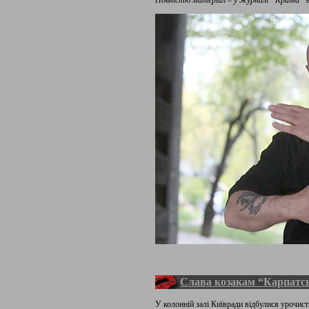
Повністю матеріал – у журналі “Країна” в
Слава козакам “Карпатськ
У колонній залі Київради відбулися урочист