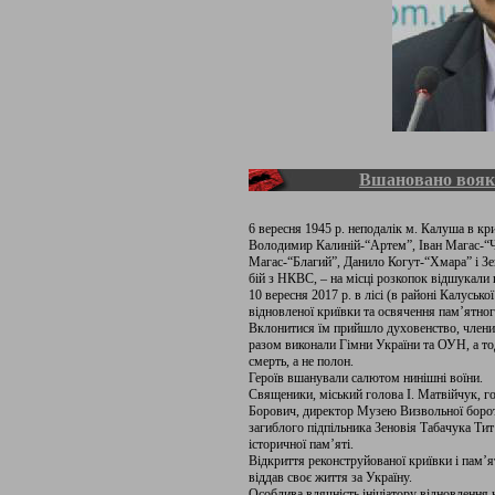
Вшановано воя
6 вересня 1945 р. неподалік м. Калуша в к
Володимир Калиній-“Артем”, Іван Магас-“Ч
Магас-“Благий”, Данило Когут-“Хмара” і Зен
бій з НКВС, – на місці розкопок відшукали 
10 вересня 2017 р. в лісі (в районі Калусько
відновленої криївки та освячення пам’ятно
Вклонитися їм прийшло духовенство, члени
разом виконали Гімни України та ОУН, а т
смерть, а не полон.
Героїв вшанували салютом нинішні воїни.
Священики, міський голова І. Матвійчук, 
Борович, директор Музею Визвольної бороть
загиблого підпільника Зеновія Табачука Ти
історичної пам’яті.
Відкриття реконструйованої криївки і пам’я
віддав своє життя за Україну.
Особлива вдячність ініціатору відновлення