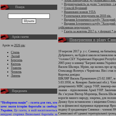
>
Чорні повернулися до українського війс
>
Відповідальність за долю “і мертвих, і
Пошук
>
Олексій Курінний
>
Вшановано вояків УПА
>
Розпочалася передплата на 2018 рік.
>
Видання Історичного клубу “Холодний
>
Видання Історичного клубу “Холодний 
здійснивши передоплату.
>
Газета за жовтень 2017 р. у форматі *.p
Архів газети
Повернення в рідну Син
Архів за
2026 рік
:
19 вересня 2017 р. у с. Синявці, на батьк
Січень
Дубрівного, на будівлі школи встановлено
Лютий
“голови СБУ Української Народної Республі
Березень
2005 року в книжці “Багряні жнива Українс
Квітень
Василя Шкляра. Мріяв, що колись про це пр
Травень
Олександр Ясенчук з Чернігова. Він і став
Червень
Коротка довідка:
Липень
ШКЛЯР Василь Прокопович (25.02.1887, м-ко
5.03.1950, м. Комарно Львівської обл.). Чл
департаменту МВС уряду УНР, інженер-екон
звання – підполковник Армії УНР. Закінчив
Передплата
Як з’ясував Віктор Моренець, Василь Шкляр
ворогів нашого народу, зокрема, для полоне
Дошку було встановлено з ініціативи Олекс
“Незборима нація” – газета для тих, хто
та за фінансової підтримки підприємця Ярос
хоче знати історію боротьби за свободу
подяку й уродженцям Синявки – членові НС
України.
Це газета, в якій висвітлюються
Синявської об’єднаної територіальної грома
невідомі сторінки Визвольної боротьби за