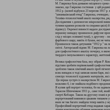
М. Гаврилка була донькою місцевого греко-
знаємо, що Гаврилко гостював у цій родині,
1912 р. (шлюб відбувся 23 вересня 1917 р. в
“шманьківський етюд” Гаврилка, очевидно, 
Техніко-технологічний аналіз малярства, ря
Дослідження з допомогою мікроскопії вияв
тупими краями розколів та спорами цвілі) й 
підпису). Окремої певності надало дослідже
першому випадку проявилося дифузне прони
слід у місцях осипаної туші), у другому – 
фарбового шару, навіть ті букви, які не чита
Проявилося також датування “1912 р.” на л
світлі. Авторський підпис М. Гаврилка на л
для графологічного аналізу почерку, в яко
твердого імпульсивного характеру, життєвий
Велика графологічна база, яку зібрав Р. Ко
підстави зробити порівняльний графологічни
зроблено також хімічний аналіз проб пігмен
всяк випадок я тоді записав назви барв, які
спектру технології художніх матеріалів, які
Ця перша зустріч із малярством М. Гаврилк
можливо б, і не знайшла подібного продовж
Я купив цей портрет чоловіка, бо на задньом
Тарасом Шевченком 1911 р., саме той, який
смерті Кобзаря. Також на другому плані я ро
портретований виявився цікавим типажем ук
яких не так багато знайдеш тепер навіть у м
Професійний портретний етюд видавав харак
ліпити конструкцію обличчя червоною вохр