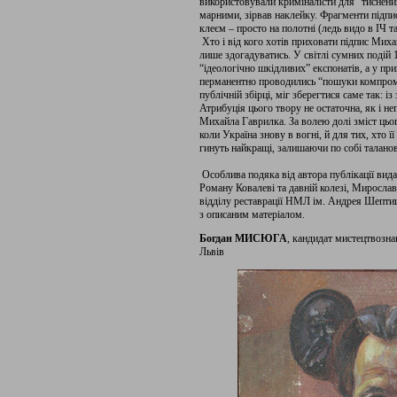
використовували криміналісти для “тиснених
марними, зірвав наклейку. Фрагменти підп
клеєм – просто на полотні (ледь видо в ІЧ т
Хто і від кого хотів приховати підпис Мих
лише здогадуватись. У світлі сумних подій 1
“ідеологічно шкідливих” експонатів, а у пр
перманентно проводились “пошуки компромат
публічній збірці, міг зберегтися саме так: 
Атрибуція цього твору не остаточна, як і н
Михайла Гаврилка. За волею долі зміст цьо
коли Україна знову в вогні, й для тих, хто 
гинуть найкращі, залишаючи по собі таланов
Особлива подяка від автора публікації вид
Роману Ковалеві та давній колезі, Мирослав
відділу реставрації НМЛ ім. Андрея Шептиць
з описаним матеріалом.
Богдан МИСЮГА
, кандидат мистецтвозна
Львів