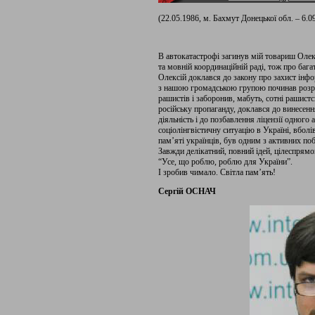
(22.05.1986, м. Бахмут Донецької обл. – 6.09
В автокатастрофі загинув мій товариш Олекс
та мовній координаційній раді, тож про бага
Олексій доклався до закону про захист інфо
з нашою громадською групою починав розро
рашистів і заборонив, мабуть, сотні рашист
російську пропаганду, доклався до винесен
діяльність і до позбавлення ліцензії одного
соціолінгвістичну ситуацію в Україні, вболі
пам’яті українців, був одним з активних поб
Завжди делікатний, повний ідей, цілеспрямо
“Усе, що роблю, роблю для України”.
І зробив чимало. Світла пам’ять!
Сергій ОСНАЧ