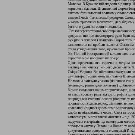
Матейка. В Краківській академії від кінця
коричневі відтінки. Ці динамічні форми ім
світлом були властиві великому символісто
академії часів Фалатівської реформи. Сама
– часом тривожної меланхолії, де у бідному
багатого духовного життя водночас.
Тільки перегортаючи свої старі малюнки сту
зрозумів, що і це автопортрет: руки були нед
рух рук із пензлем і палітрою. Окрім того,
заповнюючи всі пробіли полотна. Останнім
стало усвідомлення того, що овальна бронз
бік. Повний ілюстративний каталог цих пла
спростив мою порівняльну працю.
Одяг портретованого: сорочка з гострим ком
англійців на початку першого десятиліття ХХ
Східної Європи. Всі обставини вказували на
скульптора, творця монументальної Шевчен
Не можна оминули увагою фізичного стану 
(очевидно, різновидом колагену) дрібнозер
більше скидалося на шмат простирадла, ані
на стару соснову раму від фотографії з до
природнього старіння основи (полотна та пі
проявилося в характерних фізичних змінах 
кракелюрі (видно з допомогою мікроскопу). 
фарби на відповідність часові. Сама авторсь
живописцем, могла також мінятися – від 190
підручних матеріалів під основу для маляр
впродовж життя у Львові, на Волині та особ
документально доведено в монографії Р. Ко