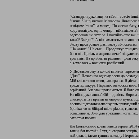
“Стандарти рукопашу на війні – зовсім інші,
Уткіне. Чищу пістоль Макарова. Дивлюся: д
невідоме “тєло” на мопеді. По жестах бачу,
ходу аналізую: одяг, мопед – ніби місцевий
одеколоном не пахтіло. І постійно стає так, щ
такий? Звідки?” А він намагається зі мною з
Знову щось розповідає і знову зближається.
“На коліна!” Не стає… Продовжує триндіти, х
його ніг. Цивільна людина хоча б зіщулилася.
зрозумів. На прийняття рішення – долі секу
з’ясувалося – воєнспец російський.
У Дебальцевому, в колоні втікачів-пересел
“Діти”. Почали по одному вести до розвідки
Мій клієнт явно ожив, заозирався. Я дістаю 
трохи під шкуру. Піднімаю на носках його. 
серйозний. Аж отак прогинається. Я його сп
На війні рукопашний бій – рідкість. Ворога
спостерігачів і прийти на опорний пункт. Тод
воєнної підготовки аналізують прикладний 
броніка, то на бійцеві шість ріжків, гранати,
оснащенням. Зони для ураження: ноги, пах, ш
захватом ногами.
Дні Іловайського котла, кінець серпня 2014
танки, бої постійні. І тут, зі сторони сєпар
нейтральні, їдемо тушить пожар у Петровське