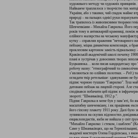
художнього методу чи художніх принципів.
Найважче траплялося з творчістю тих митці
України, або з такими, чий спадок майже втр
природі – на пальцях однієї руки порахувати
Так трапилось із живописними творами гені
Шевченкіани – Михайла Гаврилка. Його пер
років тому в антикварній крамниці, поміж 
олійного малярства на чеському мануфактур
кутку – справляв враження “нетоварного виг
пейзажу, міцна динамічна композиція, а бра
проклеєним картоном замість підмальовку –
Краківській академічній школі початку 190
плані я зустрічав у довоєнних творах пенз
Буцманюка… коли писав кандидатську про “
робочу назву: “етнографічний та символічн
з’являються по олійних полотнах. –
Ред
.) т
оглядати твір ретельніше: здивуванню не бу
підпис чорною тушшю “Гаврилко”. Туш майже
датовано пейзаж на лицевій стороні. Але ста
сподівався побачити цей підпис в інфраче
звороті: “Шманьківці, 1912 р.”.
Підпис Гаврилка в мене був у пам’яті, бо я
масштабну шевченкіану, і як працівник екс
його гіпсову плакету 1911 року. Далі було зв
зупинилося на скупих відомостях довідника 
енциклопедистів, якби не вийшла у світ ґр
“Михайло Гаврилко: і стеком, і шаблею” (Киї
Саме у Шманьківцях, що на Тернопільщині, 
академії мистецтв Олена Гордієвська, з яко
го вже ліпив її скульптурний портрет [“Миха