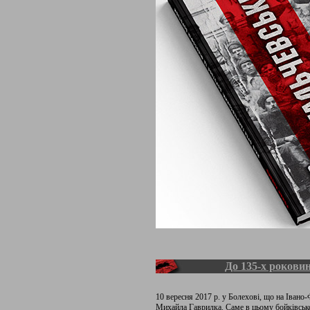
До 135-х рокови
10 вересня 2017 р. у Болехові, що на Івано
Михайла Гаврилка. Саме в цьому бойківськ