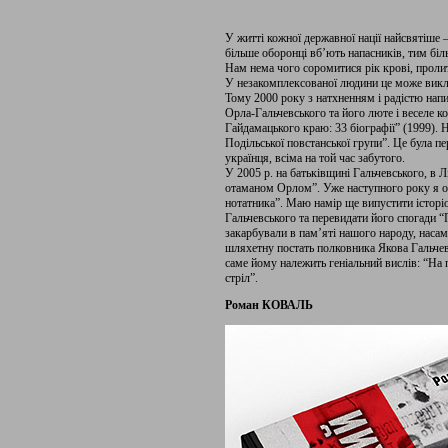
У житті кожної державної нації найсвятіше –
більше оборонці вб’ють напасників, тим біл
Нам нема чого соромитися рік крові, пролит
У незакомплексованої людини це може викл
Тому 2000 року з натхненням і радістю нап
Орла-Гальчевського та його люте і веселе к
Гайдамацького краю: 33 біографії” (1999). 
Подільської повстанської групи”. Це була п
українця, всіма на той час забутого.
У 2005 р. на батьківщині Гальчевського, в 
отаманом Орлом”. Уже наступного року я о
нотатника”. Маю намір ще випустити істор
Гальчевського та перевидати його спогади 
закарбували в пам’яті нашого народу, насам
шляхетну постать полковника Якова Гальчев
саме йому належить геніальний вислів: “На 
стріл”.
Роман КОВАЛЬ