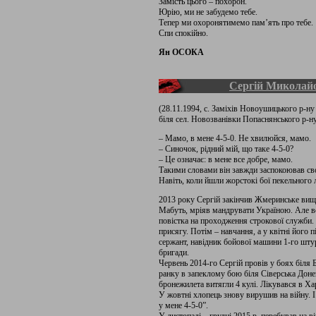
Замість цього – похорон.
Юрію, ми не забудемо тебе.
Тепер ми охоронятимемо пам’ять про тебе.
Спи спокійно.
Ян ОСОКА
Сергій Миколай
(28.11.1994, с. Заміхів Новоушицького р-ну
біля сел. Новозванівки Попаснянського р-ну
– Мамо, в мене 4-5-0. Не хвилюйся, мамо.
– Синочок, рідний мій, що таке 4-5-0?
– Це означає: в мене все добре, мамо.
Такими словами він завжди заспокоював св
Навіть, коли йшли жорстокі бої пекельного л
2013 року Сергій закінчив Жмеринське вищ
Мабуть, мріяв мандрувати Україною. Але в
повістка на проходження строкової служби. 
присягу. Потім – навчання, а у квітні його
сержант, навідник бойової машини 1-го шту
бригади.
Червень 2014-го Сергій провів у боях біля Б
ранку в запеклому бою біля Сіверська Донець
бронежилета витягли 4 кулі. Лікувався в Х
У жовтні хлопець знову вирушив на війну. 
у мене 4-5-0”.