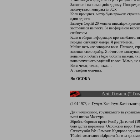
У листопаді – грудні 2015 р. перебував на в
Заскочив і на кілька днів додому. Попередив
закінчувався контракт із ЗСУ.
Коли прощався, матір була вражена страшним
один одного.
Загинув Сергій 20 жовтня внаслідок кульово
застрелився на посту. За неофіційною верс
снайпером.
Коли я збирав інформацію про загиблого, в
передав слухавку матері. Я розгубився…
Майже весь час говорила вона. Плакала, ст
захищав свою країну. Я нічого не запитував
вона його любить і буде любити завжди, як в
вона почує його радісний голос: “Мамо, не 
Вона чекає, чекає, чекає…
А телефон мовчить.
Ян ОСОКА
Алі Тімаєв (“Ти
(4.04.1978, с. Гучум-Калі Ітум-Калінського 
Діяч чеченського, грузинського та українсь
імені шейха Мансура.
Збройно боровся проти Росії у Дагестані (199
бою дістав поранення. Особистий ворог Рам
Спецслужби РФ і Рамзана Кадирова здійснили
Тбілісі намагалися підірвати його за допом