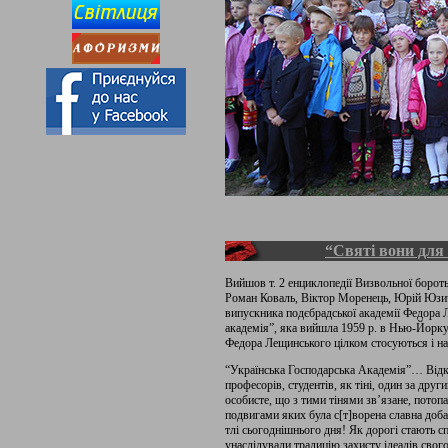
“Святі вони для 
Вийшов т. 2 енциклопедії Визвольної боро
Роман Коваль, Віктор Моренець, Юрій Юзич
випускника подєбрадської академії Федора 
академія”, яка вийшла 1959 р. в Нью-Йорку 
Федора Лещинського цілком стосуються і н
“Українська Господарська Академія”… Відкр
професорів, студентів, як тіні, один за дру
особисте, що з тими тінями зв’язане, потопа
подвигами яких була с[т]ворена славна доба 
тлі сьогоднішнього дня! Як дорогі стають с
унаслідували традицію захисту ідеалів свог