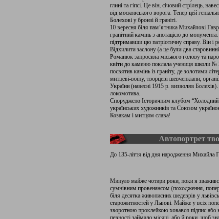
глині та гіпсі. Це він, січовий стрілець, на
від московського ворога. Тепер цей геніаль
Болехові у бронзі й граніті.
10 вересня біля пам’ятника Михайлові Гавр
гранітний камінь з анотацією до монумента
підтримавши цю патріотичну справу. Він і 
Відхилити заслону (а це були два старовинн
Романюк запросила міського голову та нар
квіти до каменю поклала учениця школи № 2
посвятив камінь із граніту, де золотими літ
митцеві-воїну, творцеві шевченкіани, органі
України (навесні 1915 р. визволяв Болехів)
локомотива.
Споруджено Історичним клубом “Холодний 
українських художників та Союзом українок
Козакам і митцям слава!
Автопортрет тв
До 135-ліття від дня народження Михайла 
Минуло майже чотири роки, поки я зважився 
сумнівним провенансом (походження, попер
біля десятка живописних шедеврів у львівс
старожитностей у Львові. Майже у всіх попе
зворотною проклейкою ховався підпис або н
певності займало місяці, або й роки, щоб з