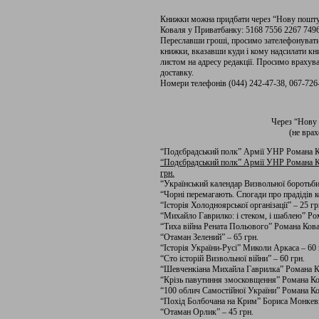
Книжки можна придбати через “Нову пошту”
Коваля у Приватбанку: 5168 7556 2267 7496
Переславши гроші, просимо зателефонувати 
книжки, вказавши куди і кому надсилати к
листом на адресу редакції. Просимо враху
доставку.
Номери телефонів (044) 242-47-38, 067-726-
Через “Нову
(не вра
“Подєбрадський полк” Армії УНР Романа Ков
“Подєбрадський полк” Армії УНР Романа Ко
грн.
“Український календар Визвольної боротьби”
“Чорні перемагають. Спогади про прадідів ко
“Історія Холодноярської організації” – 25 гр
“Михайло Гаврилко: і стеком, і шаблею” Ро
“Тиха війна Рената Польового” Романа Ков
“Отаман Зелений” – 65 грн.
“Історія України-Русі” Миколи Аркаса – 60 
“Сто історій Визвольної війни” – 60 грн.
“Шевченкіана Михайла Гаврилка” Романа Ко
“Крізь павутиння змосковщення” Романа Ко
“100 облич Самостійної України” Романа Ко
“Похід Болбочана на Крим” Бориса Монкеви
“Отаман Орлик” – 45 грн.