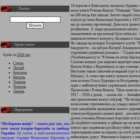
18 вересня в Київському міському будинку 
Пошук
нової книги Романа Коваля “Операція “Запо
на 200 місць був аншлаг. Багато людей стояло
взагалі до теми Визвольної боротьби у 1917
ще до початку презентації. Довелося привезт
розійшлися. А люди продовжували питати, чи
письменників на презентації було небагато.
націоналістичного конгресу, Козацького това
Як завжди на вечорах Історичного клубу “
Архів газети
бандуристи – на цей раз Валерій Левандовсь
старовинні українські романси – “Скажи ме
Архів за
2026 рік
:
(Чужбинського) та “Я бачив як вітер бері
Силенко вперше для широкої аудиторії викон
Січень
Василя Бойка з Вереміївки) та про отаман
Лютий
Виступив також співочий козацький гурт із
Березень
Мисько). А слово про книгу сказали поете
Квітень
юна козачка Ольга Худецька та Володимир Ку
Травень
один з найблискучіших українських інтелект
Червень
Промовляв і Роман Коваль. “Цією книгою 
Липень
1917 – 1920-х років, – сказав він. – Звича
них красномовно вказує епіграф: “Не несвід
визволення спричинились до упадку нашої бо
гідні занедбання провідників нашого державн
Передплата
зуміла розбудувати сильної армії... але наві
думка учасника Визвольної боротьби та її 
До подібного висновку я дійшов ще на почат
“Незборима нація” – газета для тих, хто
книгах про українсько-російську війну я пр
хоче знати історію боротьби за свободу
перекладання вини за поразку на плечі дуж
України.
Це газета, в якій висвітлюються
неймовірно довго. Фактично я борюся з тен
невідомі сторінки Визвольної боротьби за