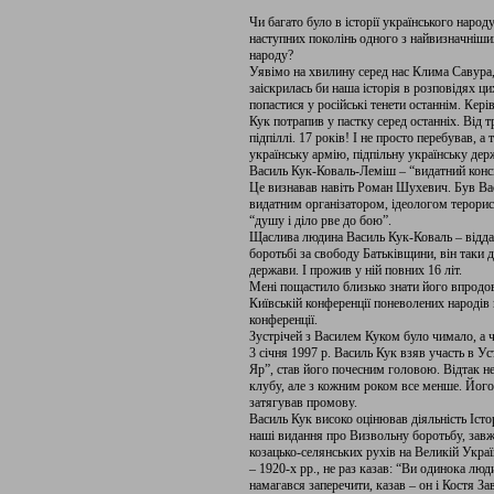
Чи багато було в історії українського наро
наступних поколінь одного з найвизначніши
народу?
Уявімо на хвилину серед нас Клима Савура
заіскрилась би наша історія в розповідях ци
попастися у російські тенети останнім. Кер
Кук потрапив у пастку серед останніх. Від т
підпіллі. 17 років! І не просто перебував, а
українську армію, підпільну українську дер
Василь Кук-Коваль-Леміш – “видатний консп
Це визнавав навіть Роман Шухевич. Був Вас
видатним організатором, ідеологом терорист
“душу і діло рве до бою”.
Щаслива людина Василь Кук-Коваль – відда
боротьбі за свободу Батьківщини, він таки
держави. І прожив у ній повних 16 літ.
Мені пощастило близько знати його впродов
Київській конференції поневолених народів 
конференції.
Зустрічей з Василем Куком було чимало, а ч
3 січня 1997 р. Василь Кук взяв участь в У
Яр”, став його почесним головою. Відтак н
клубу, але з кожним роком все менше. Його з
затягував промову.
Василь Кук високо оцінював діяльність Іст
наші видання про Визвольну боротьбу, з
козацько-селянських рухів на Великій Укра
– 1920-х рр., не раз казав: “Ви одинока люд
намагався заперечити, казав – он і Костя За