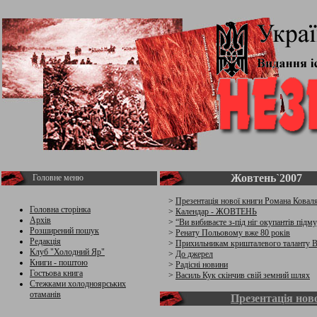
Жовтень`2007
Головне меню
>
Презентація нової книги Романа Ковал
Головна сторінка
>
Календар - ЖОВТЕНЬ
Архів
>
“Ви вибиваєте з-під ніг окупантів підм
Розширений пошук
>
Ренату Польовому вже 80 років
Редакція
>
Прихильникам кришталевого таланту В
Клуб "Холодний Яр"
>
До джерел
Книги - поштою
>
Радісні новини
Гостьова книга
>
Василь Кук скінчив свій земний шлях
Стежками холодноярських
отаманів
Презентація нов