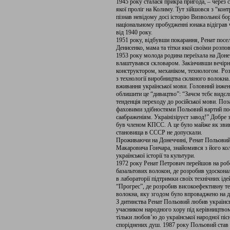
1945 року сталася прикра пригода, – через 
якої проліг на Колиму. Тут зійшовся з “ко
пізнав невідому досі історію Визвольної бо
національному пробудженні юнака відіграв
від 1940 року.
1951 року, відбувши покарання, Ренат посе
Денисенко, мама та тітки якої своїми розпо
1953 року молода родина переїхала на Донеч
влаштувався скловаром. Закінчивши вечірні
конструктором, механіком, технологом. Роз
з технології виробництва скляного волокна
вживання української мови. Головний інже
облишити це “дивацтво”: “Зачєм тєбє видєля
тенденція переходу до російської мови. Поз
фаховими здібностями Польовий вартий поса
саабраженіям. Украінізіруєт завод!” Добре 
був членом КПСС. А це було майже як звин
становища в СССР не допускали.
Проживаючи на Донеччині, Ренат Польовий ч
Макаровича Гончара, знайомився з його кол
української історії та культури.
1972 року Ренат Петрович перейшов на робо
базальтових волокон, де розробив удоскон
в лабораторії підтримки своїх технічних ід
“Прогрес”, де розробив високоефективну т
волокна, яку згодом було впроваджено на де
З дитинства Ренат Польовий любив українсь
учасником народного хору під керівництво
тільки любов’ю до української народної піс
споріднених душ. 1987 року Польовий став 