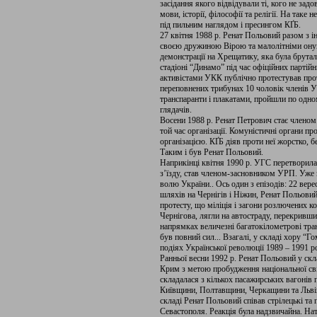
засідання якого відвідували ті, кого не зад
мови, історії, філософії та релігії. На так
під пильним наглядом і пресингом КҐБ.
27 квітня 1988 р. Ренат Польовий разом з 
своєю дружиною Вірою та малолітніми онука
демонстрації на Хрещатику, яка була бруталь
стадіоні “Динамо” під час офіційних партій
активістами УКК публічно протестував про
переповнених трибунах 10 чоловік членів У
транспаранти і плакатами, пройшли по одно
глядачів.
Восени 1988 р. Ренат Петрович стає членом 
той час організації. Комуністичні органи п
організацією. КҐБ діяв проти неї жорстко, 
Таким і був Ренат Польовий.
Наприкінці квітня 1990 р. УГС перетворила
з’їзду, став членом-засновником УРП. Уже в
волю України.. Ось один з епізодів: 22 вере
шляхів на Чернігів і Ніжин, Ренат Польови
протесту, що міліція і загони розлючених к
Чернігова, лягли на автостраду, перекривши
напрямках величезні багатокілометрові тра
був повний сил... Взагалі, у складі хору “
подіях Української революції 1989 – 1991 р
Ранньої весни 1992 р. Ренат Польовий у ск
Крим з метою пробудження національної сві
складалася з кількох пасажирських вагонів 
Київщини, Полтавщини, Черкащини та Львів
складі Ренат Польовий співав стрілецькі та 
Севастополя. Реакція була надзвичайна. На