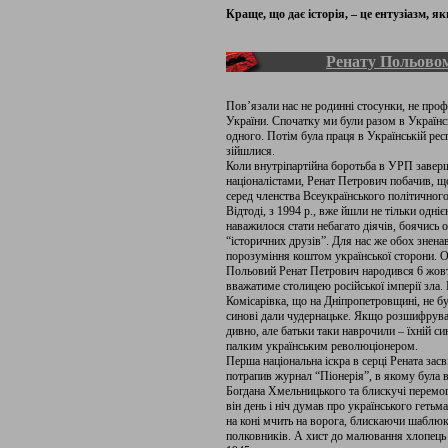
Краще, що дає історія, – це ентузіазм, я
Ренату Польовом
Пов’язали нас не родинні стосунки, не проф
України. Спочатку ми були разом в Українськ
одного. Потім була праця в Українській респу
зійшлися.
Коли внутріпартійна боротьба в УРП завер
націоналістами, Ренат Петрович побачив, що
серед членства Всеукраїнського політичног
Відтоді, з 1994 р., вже йшли не тільки одн
наважилося стати небагато діячів, боячись о
“історичних друзів”. Для нас же обох знен
порозуміння коштом української сторони. От
Польовий Ренат Петрович народився 6 жовтн
вважатиме столицею російської імперії зла. 
Комісарівка, що на Дніпропетровщині, не б
синові дали чудернацьке. Якщо розшифрувати
дивно, але батьки таки наврочили – їхній с
палким українським революціонером.
Перша національна іскра в серці Рената зас
потрапив журнал “Піонерія”, в якому була 
Богдана Хмельницького та блискучі перемоги
він день і ніч думав про українського гетьм
на коні мчить на ворога, блискаючи шаблюко
полковників. А хист до малювання хлопець 