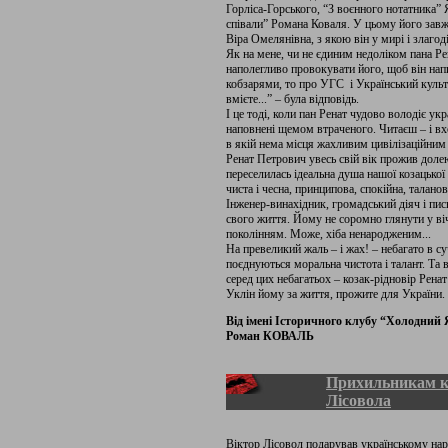
Горліса-Горського, “З воєнного нотатника” Я
співали” Романа Коваля. У цьому його завж
Віра Омелянівна, з якою він у мирі і злагод
Як на мене, чи не єдиним недоліком пана Р
наполегливо провокувати його, щоб він напи
кобзарями, то про УГС і Український культ
вмієте...” – була відповідь.
І це тоді, коли пан Ренат чудово володіє ук
наповнені щемом втраченого. Читаєш – і вхо
в якій нема місця жахливим цивілізаційним
Ренат Петрович увесь свій вік прожив доле
переселилась ідеальна душа нашої козацько
чиста і чесна, принципова, спокійна, талано
Інженер-винахідник, громадський діяч і пи
свого життя. Йому не соромно глянути у віч
поколінням. Може, хіба ненародженим...
На превеликий жаль – і жах! – небагато в су
поєднуються моральна чистота і талант. Та 
серед цих небагатьох – козак-рідновір Рена
Уклін йому за життя, прожите для України.
Від імені Історичного клубу “Холодний 
Роман КОВАЛЬ
Прихильникам к
Лісовола
Віктор Лісовол подарував українському нар