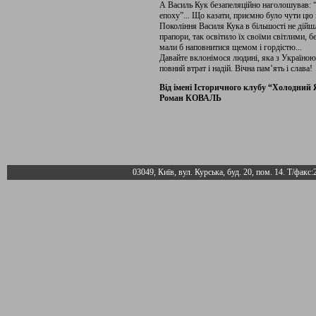
А Василь Кук безапеляційно наголошував: 
епоху”... Що казати, приємно було чути цю 
Покоління Василя Кука в більшості не дійшл
прапори, так освітило їх своїми світлими, 
мали б наповнитися щемом і гордістю...
Давайте вклонімося людині, яка з Україною
повний втрат і надій. Вічна пам’ять і слава!
Від імені Історичного клубу “Холодний Я
Роман КОВАЛЬ
03049, Київ, вул. Курська, буд. 20, пом. 14. Т/факс: