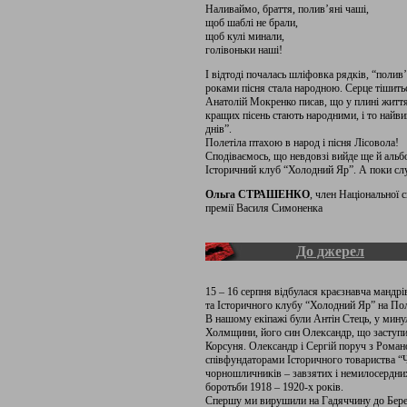
Наливаймо, браття, полив’яні чаші,
щоб шаблі не брали,
щоб кулі минали,
голівоньки наші!
І відтоді почалась шліфовка рядків, “полив’
роками пісня стала народною. Серце тішиться
Анатолій Мокренко писав, що у плині життя
кращих пісень стають народними, і то найви
днів”.
Полетіла птахою в народ і пісня Лісовола!
Сподіваємось, що невдовзі вийде ще й альбо
Історичний клуб “Холодний Яр”. А поки слу
Ольга СТРАШЕНКО
, член Національної 
премії Василя Симоненка
До джерел
15 – 16 серпня відбулася краєзнавча мандрі
та Історичного клубу “Холодний Яр” на По
В нашому екіпажі були Антін Стець, у мин
Холмщини, його син Олександр, що заступив
Корсуня. Олександр і Сергій поруч з Ром
співфундаторами Історичного товариства “Ч
чорношличників – завзятих і немилосердних
боротьби 1918 – 1920-х років.
Спершу ми вирушили на Гадяччину до Берез