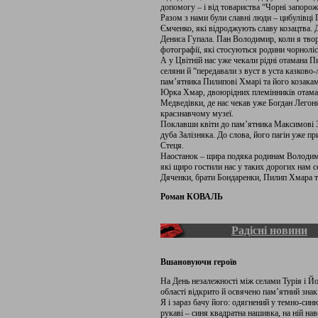
допомогу – і від товариства “Чорні запорож
Разом з нами були славні люди – цибулівц
Ємченко, які відроджують славу козацтва.
Дениса Гупала. Пан Володимир, коли я твори
фотографії, які стосуються родини чорноліс
А у Цвітній нас уже чекали рідні отамана 
селяни й “передавали з вуст в уста казково
пам’ятника Пилипові Хмарі та його козака
Юрка Хмар, двоюрідних племінників отаман
Медведівки, де нас чекав уже Богдан Легон
краєзнавчому музеї.
Поклавши квіти до пам’ятника Максимові З
дуба Залізняка. До слова, його пагін уже п
Стеця.
Наостанок – щира подяка родинам Володи
які щиро гостили нас у таких дорогих нам с
Дяченки, брати Бондаренки, Пилип Хмара т
Роман КОВАЛЬ
Радісні новини
Вшановуючи героїв
На День незалежності між селами Турія і 
області відкрито й освячено пам’ятний знак
Я і зараз бачу його: одягнений у темно-си
рукаві – синя квадратна нашивка, на ній на