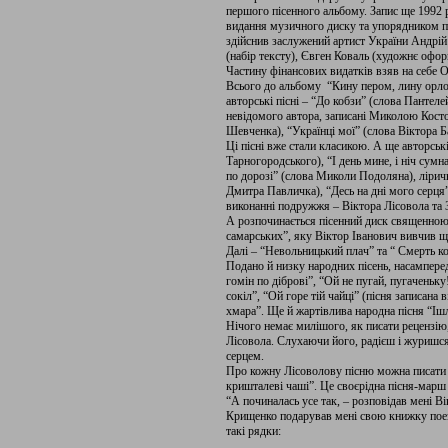
першого пісенного альбому. Запис ще 1992
видання музичного диску та упорядником 
здійснив заслужений артист України Андрі
(набір тексту), Євген Коваль (художнє офор
Частину фінансових видатків взяв на себе 
Всього до альбому “Кину пером, лину орлом
авторські пісні – “До кобзи” (слова Пантел
невідомого автора, записані Миколою Кост
Шевченка), “Українці мої” (слова Віктора Б
Ці пісні вже стали класикою. А ще авторськ
Тарногородського), “І день мине, і ніч сум
по дорозі” (слова Миколи Подоляна), лірич
Дмитра Павличка), “Десь на дні мого серця”
виконанні подружжя – Віктора Лісовола та 
А розпочинається пісенний диск священною
самарських”, яку Віктор Іванович вивчив ще 
Далі – “Невольницький плач” та “ Смерть ко
Подано й низку народних пісень, насамперед
гомін по діброві”, “Ой не пугай, пугаченьку
сокіл”, “Ой горе тій чайці” (пісня записана
хмара”. Ще й жартівлива народна пісня “Іш
Нічого немає милішого, як писати рецензію
Лісовола. Слухаючи його, радієш і журишся
серцем.
Про кожну Лісоволову пісню можна писати 
кришталеві чаші”. Це своєрідна пісня-мар
“А починалась усе так, – розповідав мені 
Крищенко подарував мені свою книжку пое
такі рядки: