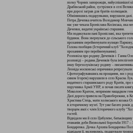
полку Чорних запорожців, найуспішнішої к
Драбівський район, зустрілися в селі Вели
при дорозі заграв для братів-холмщаків.
Обмінявшись подарунками, вирушили далі. 
Петра Дяченка вчитель Володимир Мовчан, 
нас уже чекала Броніслава Косінська, яка м
Дяченки, видатні українські старшини.
Ми подякували пані Броніславі, яка трепетн
будинок. Вона звернулася до сільського гол
проханням перейменувати вулицю Паркову, н
Голова пообіцяв (Історичний клуб “Холодни
проханням про перейменування).
Розповіла про родину Дяченків і Ганна Оле
розповіді – родина Дяченків була інтелігент
іншу березолуківську родину – письменника
Леоніда московські опричники репресували 
Сфотографувавшись на прощання, ми з ро
сином Ігорем) вирушили в село Красна Лука
видатного старшинського роду Кратів, про 
поручника Армії УНР, я почав писати книгу.
Миколою Кратом, непрямим нащадком гене
Далі дорога привела на Правобережжя, в Ко
Христина Стець, мати холмського козака О
в історичному музеї. Тут уже багато років д
творцем якої є член Історичного клубу “Хо
гостей.
Відвідали ми й село Цибулеве, батьківщин
отаманів доби Визвольної боротьби 1917 –
Бондаренка. Дочка Архипа Бондаренка Поліна
відвідали її, вклонились, подарували троянди