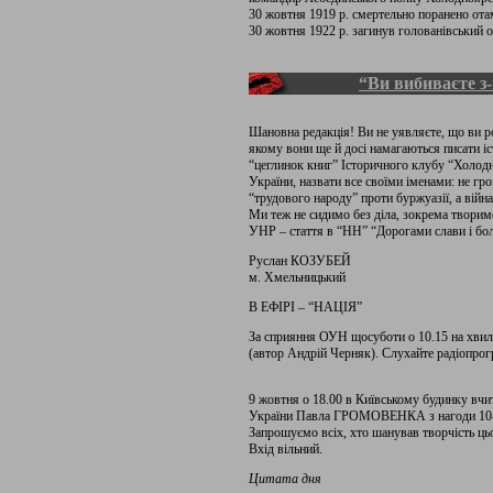
30 жовтня 1919 р. смертельно поранено 
30 жовтня 1922 р. загинув голованівський
“Ви вибиваєте з-
Шановна редакція! Ви не уявляєте, що ви ро
якому вони ще й досі намагаються писати іс
“цеглинок книг” Історичного клубу “Холод
України, назвати все своїми іменами: не гро
“трудового народу” проти буржуазії, а війна
Ми теж не сидимо без діла, зокрема творимо
УНР – стаття в “НН” “Дорогами слави і бол
Руслан КОЗУБЕЙ
м. Хмельницький
В ЕФІРІ – “НАЦІЯ”
За сприяння ОУН щосуботи о 10.15 на хвил
(автор Андрій Черняк). Слухайте радіопрог
9 жовтня о 18.00 в Київському будинку вчит
України Павла ГРОМОВЕНКА з нагоди 10-літ
Запрошуємо всіх, хто шанував творчість ць
Вхід вільний.
Цитата дня