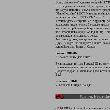
Всеукраїнського об’єднання ветеранів, КУ
Бугогардівської паланки. “Дуже прикро, – з
що на урочистостях не було жодного предст
“Нашої України” і БЮТ. У них не знайшлос
за вільну Україну в 1919 – 1922 роках”.
У той же день, 24 серпня, у с. Хоружівці,
вшановано лицаря ордена Залізного хреста,
честь, на пагорбі, неподалік церкви, освяче
член Історичного клубу “Холодний Яр” Генн
праправнуків легендарного вояка...
Звертаюся до тих, хто ще не встиг прикласти
Друзі, не ждіть, не вичікуйте. Спішіть док
нашої Вітчизни. Вічна Їм Слава!
Роман КОВАЛЬ
“Читаю та іншим даю читати”
Вельмишановний пане Романе! Щиро дякую 
Велике признання Вам за Вашу працю для на
Доброго здоров’я і сили, щоб і далі вести 
Вас!
Ярослав ВІЛЬК
м. Етобікок, Онтаріо, Канада
Василь Кук скін
(11.01.1913, с. Красне Золочівського пов. Т