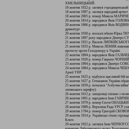
ХМЕЛЬНИЦЬКИЙ.
18 жовтня 1922 р. загинув городищенськи
18 жовтня 1997 р. загинув народний арт
18 жовтня 2005 р. помер Микола МАРИЧЕВ
20 жовтня 1814 р. народився Яків ГОЛОВАЦ
20 жовтня 1886 р. народився Яків ВОДЯНИЙ
драматург.
20 жовтня 1930 р. москалі вбили Юрка 
21 жовтня 1897 року народився Дмитро С
21 жовтня 1921 р. Василя ЛИПКІВСЬКОГО
21 жовтня 1933 р. Микола ЛЕМИК виконав ат
протесту проти Голодомору в Україні.
22 жовтня 1894 р. народився Яків ГАЛЬЧЕ
23 жовтня 1926 р. помер Гаврило ЧОРНИЙ
23 жовтня 1894 р. народився Дмитро СО
24 жовтня 1884 р. народився Микола ЧЕБО
Армії УНР.
25 жовтня 1625 р. відбувся щасливий бій
25 жовтня 1657 р. Гетьманом України об
25 жовтня 1859 р. почалася “Азбучна війна
латинського шрифту).
26 жовтня 1612 р. запорожці спільно з пол
26 жовтня 1901 р. народився Іван ГАВРИШ,
27 жовтня 1979 р. помер Євген ОНАЦЬКИЙ
28 жовтня 1989 р. Верховна Рада УРСР ухва
29 жовтня 1794 р. помер Григорій СКОВ
29 жовтня 1914 р. Українські січові стріль
Ключ.
29 жовтня 1922 р. загинув Іван ЧЕРНОУ
командир Лебединського полку Холодноярськ