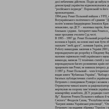
досі небаченим дійством. Подія ця набула т
демонстрації українства відмежовувалися де
“російського ведмедя”. Поровський та його
провокаторами...
1994 року Ренат Польовий вийшов з УРП, як
Всеукраїнського політичного об’єднання “Д
політв’язнями-бандерівцями Зеновієм Крас
неважливо, що ДСУ – маленька партія, йом
близьких і рідних. Авторитет пана Рената в
наше прохання очолити Суд честі.
В 1995 – 1997 рр. Ренат Польовий розробл
волокна в Ізраїлі, на основі якої мав бути
ошукати “любі друзі”, залишив Ізраїль, роз
Роботу винахідник закінчив в Україні 2001 
впроваджувати цю розробку в Південну Коре
належно оцінювали геній українського наук
винаходи, написав 72 технічних статей у г
впроваджували багато розвинених країн світ
працювати пан Ренат, не виявила інтересу до
З 1997 р. Ренат Польовий – член Історичн
видав книги “Кубанська Україна”, “Кобзарі 
багатьох публіцистичних статей в українськ
Петрович є сповідником Рунвіри і козаком с
Отримуючи чималі кошти за раціоналізатор
жертвував на охорону пам’ятників українс
міжпартійну асамблею, ДСУ, редакцію газе
Яр”. Коштом Рената Польового вийшло й чи
Смілого” Феодосія Сахна, “Республіка козакі
“Багряні жнива Української революції”, “О
Петрович і на видання збірника “Героїзм і