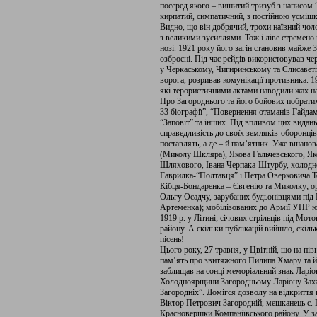
посеред якого – вишитий тризуб з написом 
кирпатий, симпатичний, з постійною усміш
Видно, що він добрячий, трохи наївний чоло
з великими зусиллями. Тож і ліве стремено 
нозі. 1921 року його загін становив майже 3
озброєні. Під час рейдів використовував че
у Черкаському, Чигиринському та Єлисавет
ворога, розривав комунікації противника. 1
які терористичними актами наводили жах на
Про Загороднього та його бойових побрати
33 біографії”, “Повернення отаманів Гайдам
“Заповіт” та інших. Під впливом цих видан
справедливість до своїх земляків-оборонців
поставлять, а де – й пам’ятник. Уже вшано
(Миколу Шкляра), Якова Гальчевського, Як
Шляхового, Івана Черпака-Штурбу, холодн
Гаврилка-“Полтавця” і Петра Оверковича Т
Кібця-Бондаренка – Євгенію та Миколку; о
Ольгу Осадчу, зарубаних будьонівцями під
Артеменка); мобілізованих до Армії УНР ю
1919 р. у Літині; січових стрільців під Мо
району. А скільки публікацій вийшло, скіль
пісень!
Цього року, 27 травня, у Цвітній, що на пі
пам’ять про звитяжного Пилипа Хмару та й
заблищав на сонці меморіальний знак Ларіо
Холодноярщини Загородньому Ларіону Захар
Загородніх”. Домігся дозволу на відкриття
Віктор Петрович Загородній, мешканець с. 
Красновершки Компаніївського району. У за