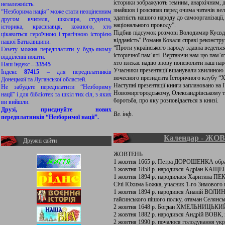
історики зображують темним, анархічним, д
незалежність.
знайшов і розсипав перед очима читачів вел
“Незборима нація” може стати неоціненним
здатність нашого народу до самоорганізації,
другом вчителя, школяра, студента,
національного проводу”.
історика, краєзнавця, кожного, хто
Підбив підсумок розмові Володимир Куєвда,
цікавиться героїчною і трагічною історією
відданість” Романа Коваля справі реконструк
нашої Батьківщини.
“Проти українського народу здавна ведеться
Газету можна передплатити у будь-якому
історичної пам’яті. Вертаючи нам цю пам’ят
відділенні пошти:
хто плекає надію знову поневолити наш нар
Наш індекс –
33545
Учасники презентації вшанували хвилиною
Індекс
87415
– для передплатників
почесного президента Історичного клубу “
Донецької та Луганської областей.
Наступні презентації книги заплановано на 
Не забудьте передплатити “Незбориму
Новомиргородському, Олександрівському та
нації” і для бібліотек та шкіл тих сіл, з яких
боротьба, про яку розповідається в книзі.
ви вийшли.
Друзі, приєднуйте нових
Вл. інф.
передплатників “Незборимої нації”.
Календар - ЖО
Дружні сайти
ЖОВТЕНЬ
1 жовтня 1665 р. Петра ДОРОШЕНКА обран
1 жовтня 1858 р. народився Адріан КАЩЕ
1 жовтня 1894 р. народилася Харитина ПЕК
Січі Юхима Божка, учасник 1-го Зимового
1 жовтня 1894 р. народився Ананій ВОЛИ
гайсинського пішого полку, отаман Селянськ
2 жовтня 1648 р. Богдан ХМЕЛЬНИЦЬКИЙ 
2 жовтня 1882 р. народився Андрій ВОВК,
2 жовтня 1990 р. почалося голодування укр