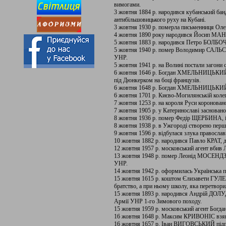
вимогами.
3 жовтня 1884 р. народився кубанський 
антибільшовицького руху на Кубані.
3 жовтня 1930 р. померла письменниця Оле
4 жовтня 1890 року народився Йосип МА
5 жовтня 1883 р. народився Петро БОЛБО
5 жовтня 1940 р. помер Володимир САЛЬС
УНР.
5 жовтня 1941 р. на Волині постали загони
6 жовтня 1646 р. Богдан ХМЕЛЬНИЦЬКИЙ т
під Дюнкерком на боці французів.
6 жовтня 1648 р. Богдан ХМЕЛЬНИЦЬКИЙ, 
6 жовтня 1701 р. Києво-Могилянській колегі
7 жовтня 1253 р. на короля Руси короно
7 жовтня 1905 р. у Катеринославі засновано
8 жовтня 1936 р. помер Федір ЩЕРБИНА, іс
8 жовтня 1938 р. в Ужгороді створено пер
9 жовтня 1596 р. відбулася злука православн
10 жовтня 1882 р. народився Павло КРАТ, д
12 жовтня 1957 р. московський агент вбив 
13 жовтня 1948 р. помер Леонід МОСЕНДЗ, 
УНР.
14 жовтня 1942 р. оформилась Українська п
15 жовтня 1615 р. коштом Єлизавети ГУ
братство, а при ньому школу, яка перетвор
15 жовтня 1893 р. народився Андрій ДОЛУ
Армії УНР 1-го Зимового походу.
15 жовтня 1959 р. московський агент Бог
16 жовтня 1648 р. Максим КРИВОНІС взяв
16 жовтня 1657 р. Іван ВИГОВСЬКИЙ підпис