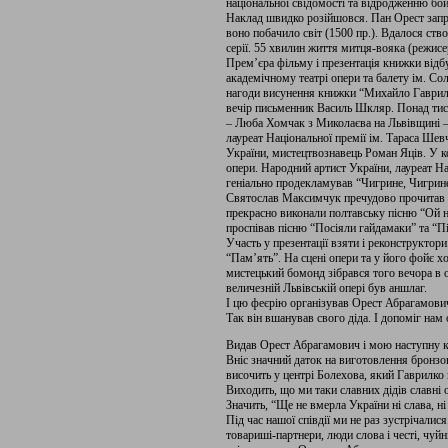
національної свідомості та відродженню бо
Наклад швидко розійшовся. Пан Орест запро
воно побачило світ (1500 пр.). Вдалося ств
серії. 55 хвилин життя митця-вояка (режис
Прем’єра фільму і презентація книжки відб
академічному театрі опери та балету ім. Со
нагоди висунення книжки “Михайло Гаврилк
вечір письменник Василь Шкляр. Понад тисяч
– Люба Хомчак з Миколаєва на Львівщині – 
лауреат Національної премії ім. Тараса Шев
України, мистецтвознавець Роман Яців. У к
опери. Народний артист України, лауреат На
геніально продекламував “Чигрине, Чигрине
Святослав Максимчук пречудово прочитав “
прекрасно виконали полтавську пісню “Ой н
проспівав пісню “Посіяли гайдамаки” та “
Участь у презентації взяти і реконструктор
“Пам’ять”. На сцені опери та у його фойє хо
мистецький бомонд зібрався того вечора в
величезній Львівській опері був аншлаг.
І цю феєрію організував Орест Абрагамови
Так він вшанував свого діда. І допоміг нам
Видав Орест Абрагамович і мою наступну к
Вніс значний даток на виготовлення бронз
височить у центрі Болехова, який Гаврилко
Виходить, що ми таки славних дідів славні 
Значить, “Ще не вмерла України ні слава, ні
Під час нашої співдії ми не раз зустрічалися
товариші-партнери, люди слова і честі, чуйні