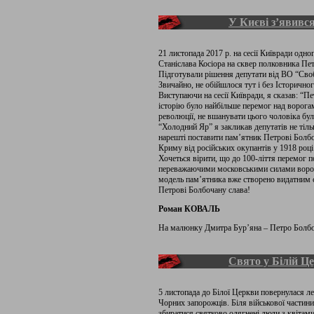
У Києві з’явивс
21 листопада 2017 р. на сесії Київради од
Станіслава Косіора на сквер полковника Пе
Підготували рішення депутати від ВО “Сво
Звичайно, не обійшлося тут і без Історич
Виступаючи на сесії Київради, я сказав: “Пе
історію було найбільше перемог над ворогами
революції, не вшанувати цього чоловіка бул
“Холодний Яр” я закликав депутатів не тіль
нарешті поставити пам’ятник Петрові Болбо
Криму від російських окупантів у 1918 році
Хочеться вірити, що до 100-ліття перемог 
переважаючими московськими силами ворог
модель пам’ятника вже створено видатним
Петрові Болбочану слава!
Роман КОВАЛЬ
На малюнку Дмитра Бур’яна – Петро Болб
Свято у Білій Ц
5 листопада до Білої Церкви повернулася л
Чорних запорожців. Біля військової частини
збиратися святково одягнені люди з квітам