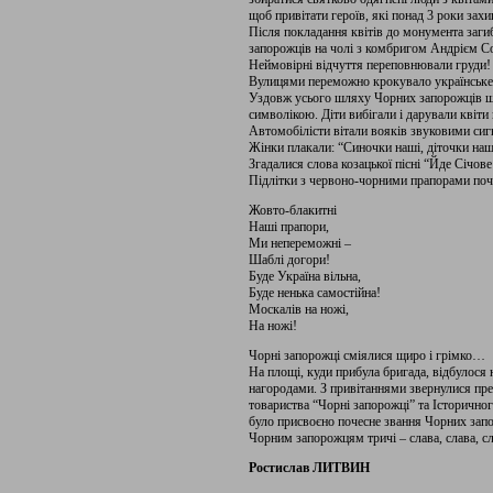
щоб привітати героїв, які понад 3 роки зах
Після покладання квітів до монумента заги
запорожців на чолі з комбригом Андрієм 
Неймовірні відчуття переповнювали груди!
Вулицями переможно крокувало українське 
Уздовж усього шляху Чорних запорожців щі
символікою. Діти вибігали і дарували квіти в
Автомобілісти вітали вояків звуковими сиг
Жінки плакали: “Синочки наші, діточки наш
Згадалися слова козацької пісні “Йде Січов
Підлітки з червоно-чорними прапорами поч
Жовто-блакитні
Наші прапори,
Ми непереможні –
Шаблі догори!
Буде Україна вільна,
Буде ненька самостійна!
Москалів на ножі,
На ножі!
Чорні запорожці сміялися щиро і грімко…
На площі, куди прибула бригада, відбулос
нагородами. З привітаннями звернулися пре
товариства “Чорні запорожці” та Історично
було присвоєно почесне звання Чорних зап
Чорним запорожцям тричі – слава, слава, сл
Ростислав ЛИТВИН