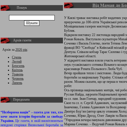
Від Мамая до Б
Пошук
У Києві триває виставка робіт видатних укр
приурочено до 100-ліття Української револ
Муніципальна галерея мистецтв Деснянсько
Бублик.
Відкрили виставку 22 листопада народний 
Роман Коваль. Виступали скульптори Миха
Архів газети
Соченко і Василь Гелетко, поети Тетяна Ле
фракції ВО “Свобода” в Київській міській 
Архів за
2026 рік
:
Дентула. Співали кобзар Тарас Силенко і г
Житомирської області.
Січень
У відкритті виставки взяли участь ветеран
Лютий
онук гусаківського сотника Вільного козацт
Березень
краєзнавця Рената Польового Люба Чуб.
Квітень
Вечір пройшов тепло і змістовно. Люди бу
Травень
боротьби за національну Україну. Стільки о
Червень
разом. Можна сказати, що це перша в тисяч
Липень
робіт.
Ось прізвища національних митців, чиї роб
Руслан Найда, лауреати Національної премі
та сл. пам. Іван Гончар, народний художник
Передплата
Скоп та сл. п. Сергій Адамович, заслужени
Іванченко, Галина Адамович та Володимир
Дмитро Бур’ян (автор циклу отамани Холод
“Незборима нація” – газета для тих, хто
Соченко, Юрко Дрозд, Олег Лаврів та Васил
хоче знати історію боротьби за свободу
“Упродовж вечора панувала дивовижна дру
України.
Це газета, в якій висвітлюються
Марина Соченко. – Ведучий Роман Коваль на
невідомі сторінки Визвольної боротьби за