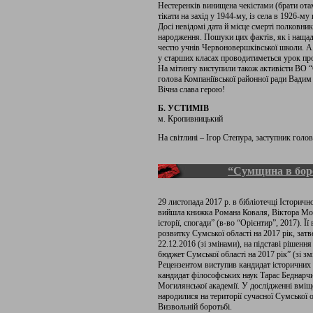
Нестеренків винищена чекістами (брати ота
тікати на захід у 1944-му, із села в 1926-му
Досі невідомі дата й місце смерті полковни
народження. Пошуки цих фактів, як і нащадк
честю учнів Червоновершківської школи. А 
у старших класах проводитиметься урок пр
На мітингу виступили також активісти ВО “
голова Компаніївської районної ради Вадим
Вічна слава герою!
Б. УСТИМІВ
м. Кропивницький
На світлині – Ігор Степура, заступник голов
“Сумщина в бор
29 листопада 2017 р. в бібліотечці Історичн
вийшла книжка Романа Коваля, Віктора Мор
історії, спогади” (в-во “Орієнтир”, 2017). 
розвитку Сумської області на 2017 рік, за
22.12.2016 (зі змінами), на підставі рішенн
бюджет Сумської області на 2017 рік” (зі зм
Рецензентом виступив кандидат історичних
кандидат філософських наук Тарас Беднарчи
Могилянської академії. У дослідженні вміще
народилися на території сучасної Сумської о
Визвольній боротьбі.