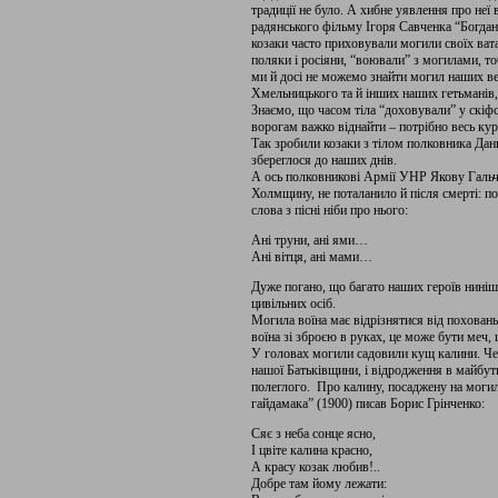
традиції не було. А хибне уявлення про неї
радянського фільму Ігоря Савченка “Богдан
козаки часто приховували могили своїх вата
поляки і росіяни, “воювали” з могилами, то
ми й досі не можемо знайти могил наших ве
Хмельницького та й інших наших гетьманів,
Знаємо, що часом тіла “доховували” у скіфсь
ворогам важко віднайти – потрібно весь кур
Так зробили козаки з тілом полковника Дан
збереглося до наших днів.
А ось полковникові Армії УНР Якову Гальче
Холмщину, не поталанило й після смерті: по
слова з пісні ніби про нього:
Ані труни, ані ями…
Ані вітця, ані мами…
Дуже погано, що багато наших героїв нинішн
цивільних осіб.
Могила воїна має відрізнятися від поховань
воїна зі зброєю в руках, це може бути меч, 
У головах могили садовили кущ калини. Че
нашої Батьківщини, і відродження в майбут
полеглого. Про калину, посаджену на могил
гайдамака” (1900) писав Борис Грінченко:
Сяє з неба сонце ясно,
І цвіте калина красно,
А красу козак любив!..
Добре там йому лежати: