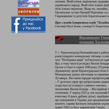
сильним. Який плекає національну традицію.
українського народу. Який обов’язково відбу
обов’язково переможе. Якщо ви, звичайно, 
Організував зустріч Валерій Мартишко за 
Гаврищишина та депутатів Бориспільської мі
Прес-служба Історичного клубу ”Холодн
Світлина Насті Білик, учениці 6-ї Бориспіль
Вшановано Гера
отамана Холодн
У с. Червоновершці Компаніївського району 
років) відкрито меморіальну таблицю селя
часу “Незборима нація” публікувала не оди
Яру, в тому числі й розвідку Василя Бондар
Орлом в Одесі в червні 1946 року (10 років
Державному архіві Кіровоградської області.
Меморіальну дошку виготовив за сприяння 
Луганщук. Він також передав перефотографо
– У десятках справ про репресованих радян
згадується ім’я вашого славного земляка, –
письменник Василь Бондар. – Він піднімав 
степовиків. У період 1922 р. він змушений
вчительку й трьох дрібних діток), перебра
про повернення в Україну для продовженн
комітеті, сприяв багатьом емігрантам-украї
травні 1945-го його заарештував Смерш… 