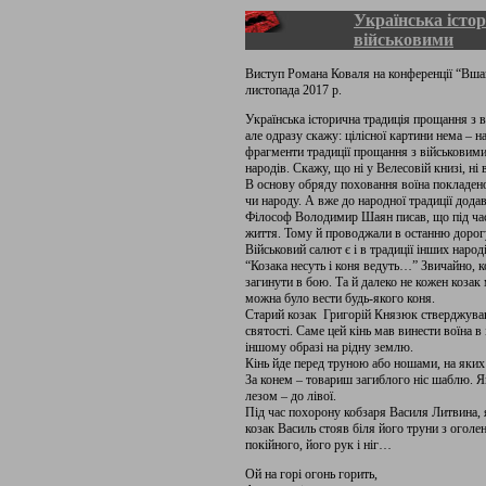
Українська істо
військовими
Виступ Романа Коваля на конференції “Вшан
листопада 2017 р.
Українська історична традиція прощання з
але одразу скажу: цілісної картини нема – 
фрагменти традиції прощання з військовими, 
народів. Скажу, що ні у Велесовій книзі, ні
В основу обряду поховання воїна покладено
чи народу. А вже до народної традиції додав
Філософ Володимир Шаян писав, що під час
життя. Тому й проводжали в останню дорог
Військовий салют є і в традиції інших народі
“Козака несуть і коня ведуть…” Звичайно, к
загинути в бою. Та й далеко не кожен коза
можна було вести будь-якого коня.
Старий козак Григорій Князюк стверджував,
святості. Саме цей кінь мав винести воїна в 
іншому образі на рідну землю.
Кінь йде перед труною або ношами, на яких н
За конем – товариш загиблого ніс шаблю. Я
лезом – до лівої.
Під час похорону кобзаря Василя Литвина, я
козак Василь стояв біля його труни з ого
покійного, його рук і ніг…
Ой на горі огонь горить,