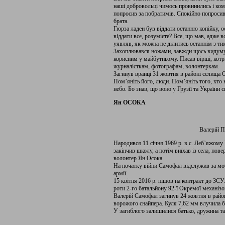
наші добровольці чимось провинились і кома
попросив за побратимів. Спокійно попросив
брата.
Гюрза ладен був віддати останню копійку, о
віддати все, розумієте? Все, що мав, адже в
уявляв, як можна не ділитись останнім з ти
Захоплювався ножами, завжди щось видумува
корисним у майбутньому. Писав вірші, котрі
журналісткам, фотографам, волонтеркам.
Загинув вранці 31 жовтня в районі селища 
Пом’яніть його, люди. Пом’яніть того, хто 
небо. Бо знав, що воно у Грузії та України с
Ян ОСОКА
Валерій
Народився 11 січня 1969 р. в с. Леб’яжому 
закінчив школу, а потім виїхав із села, по
волонтер Ян Осока.
На початку війни Самофал відслужив за мо
армії.
15 квітня 2016 р. пішов на контракт до ЗСУ.
роти 2-го батальйону 92-ї Окремої механізо
Валерій Самофал загинув 24 жовтня в районі
ворожого снайпера. Куля 7,62 мм влучила б
У загиблого залишилися батько, дружина та 