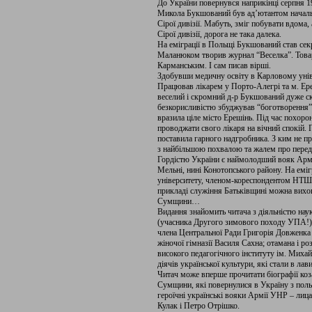
До України повернувся наприкінці серпня 1
Микола Букшований був ад’ютантом началь
Сірої дивізії. Мабуть, зміг побувати вдом
Сірої дивізії, дорога не така далека.
На еміграції в Польщі Букшований став се
Маланюком творив журнал “Веселка”. Тов
Карманським. І сам писав вірші.
Здобувши медичну освіту в Карловому універ
Працював лікарем у Порто-Алегрі та м. Ере
веселий і скромний д-р Букшований дуже ск
безкорисливістю збуджував “боготворення
вразила ціле місто Ерешінь. Під час похоро
проводжати свого лікаря на вічний спокій.
поставила гарного надгробника. З ким не пр
з найбільшою похвалою та жалем про пере
Гордістю України є наймолодший вояк Армі
Мельні, нині Конотопського району. На еміг
університету, членом-кореспондентом НТШ!
прикладі служіння Батьківщині можна вихова
Сумщини…
Видання знайомить читача з діяльністю нау
(учасника Другого зимового походу УПА!),
члена Центральної Ради Григорія Довженка 
жіночої гімназії Василя Сахна; отамана і р
високого педагогічного інституту ім. Миха
діячів української культури, які стали в лав
Читач може вперше прочитати біографії коза
Сумщини, які повернулися в Україну з польс
героїчні українські вояки Армії УНР – лица
Кулак і Петро Отрішко.