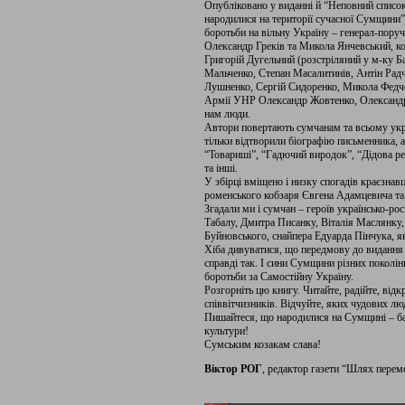
Опубліковано у виданні й “Неповний список
народилися на території сучасної Сумщини”
боротьби на вільну Україну – генерал-пор
Олександр Греків та Микола Янчевський, ко
Григорій Дугельний (розстріляний у м-ку Б
Мальченко, Степан Масалитинів, Антін Радч
Лушненко, Сергій Сидоренко, Микола Федч
Армії УНР Олександр Жовтенко, Олександр 
нам люди.
Автори повертають сумчанам та всьому укр
тільки відтворили біографію письменника, 
“Товариші”, “Гадючий виродок”, “Дідова ре
та інші.
У збірці вміщено і низку спогадів краєзнав
роменського кобзаря Євгена Адамцевича та 
Згадали ми і сумчан – героїв українсько-ро
Табалу, Дмитра Писанку, Віталія Маслянку,
Буйновського, снайпера Едуарда Пінчука, я
Хіба дивуватися, що передмову до видання
справді так. І сини Сумщини різних поколі
боротьби за Самостійну Україну.
Розгорніть цю книгу. Читайте, радійте, ві
співвітчизників. Відчуйте, яких чудових л
Пишайтеся, що народилися на Сумщині – бат
культури!
Сумським козакам слава!
Віктор РОГ
, редактор газети “Шлях перем