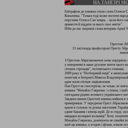
НА ТАНГІРІ М
Епіграфом до книжки стали слова Олекси С
Коваленка. “Тільки тоді може постати наро
поручник Олекса Сім’янцев, – коли його с
принести й віддати за нього своє життя”.
Ніби до нас звернені слова ветерана Армі
Орестові Аб
13 листопада професорові Оресту Абр
випов
З Орестом Абрагамовичем мене поріднила л
у поверненні в наше духовне життя цього ве
січових стрільців”, полтавського отамана.
2009 року в “Незборимій нації” я анонсув
помістив в Інтернеті Микола Владзімірськ
адже мали спільне зацікавлення.
Пан Орест не спостерігав, не чекав, не пов
книжка “Михайло Гаврилко: і стеком, і шабл
спогадами рідних великого українського ми
Завдяки панові Орестові книжка вийшла в ч
примірників. У передмові Орест Абрагамови
кризи в головах та душах населення України
єдине бажання і вінець мрій. Де ж горді, си
нащадки козацької вольниці? Хочу зазначити
Михайла Гаврилка, домінують не сімейні інт
щоб ця книжка, а згодом і фільм, власне 