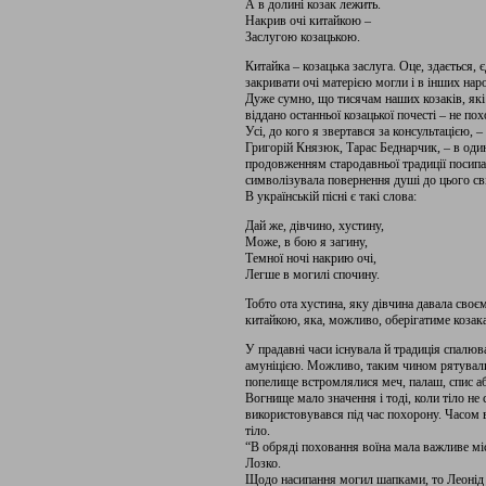
А в долині козак лежить.
Накрив очі китайкою –
Заслугою козацькою.
Китайка – козацька заслуга. Оце, здається, 
закривати очі матерією могли і в інших нар
Дуже сумно, що тисячам наших козаків, які 
віддано останньої козацької почесті – не по
Усі, до кого я звертався за консультацією, 
Григорій Князюк, Тарас Беднарчик, – в оди
продовженням стародавньої традиції посип
символізувала повернення душі до цього світ
В українській пісні є такі слова:
Дай же, дівчино, хустину,
Може, в бою я загину,
Темної ночі накрию очі,
Легше в могилі спочину.
Тобто ота хустина, яку дівчина давала своєм
китайкою, яка, можливо, оберігатиме козака
У прадавні часи існувала й традиція спалюв
амуніцією. Можливо, таким чином рятували
попелище встромлялися меч, палаш, спис а
Вогнище мало значення і тоді, коли тіло не
використовувався під час похорону. Часом 
тіло.
“В обряді поховання воїна мала важливе міс
Лозко.
Щодо насипання могил шапками, то Леонід 