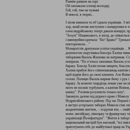
Раннім ранком на зорі.
Ой заплакали хлопці-молодці,
Гей, гей, там на чужині
В неволі, в тюрмі...
І пісня виявила та об’єднала українців. З н
хор, який почав виступати з концертами в т
олександрійському театрі давали концерт, п
“Зозулі” Ніщинського, в місці, де співаєтьс
і навперейми кричала: “Біс! Браво!” Грюкал
повторювали…”
Монархістів дратували успіхи українців… К
допомогою поручника-боксера Халіна чинили
таборянин Василь Жиленко не витримав. Сп
повірили. “По п’ятьох хвилинах Василь устав
бараку. Боксер Халін почав пищати, боксува
Халіна прибув його співмешканець капітан г
щоб відвів його до своєї кімнати. Але Воїн
голові. Палицю Василь вирвав йому з рук і 
бараку. За момент гвардієць лежав уже на п
ніхто не посмів турбувати, а капітан Воїно
шапку”. Росіяни розуміють тільки силу!..
Закинуло далеко від рідного краю і Миколу 
Недригайлівського району. Під час Першої с
в австро-угорських таборах Микола став с
академічним життям, – згадував він, – зна
мови: англійську, німецьку та французьку т
українізації Йозефштадта”. “Життя в таборі
національний настрій був високий, “всі пнял
приготувати себе до майбутньої праці на Ук