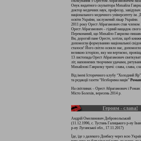
спілкування з Орестом Абрагамовичем наза
Онук видатного скульптора Михайла Гаврил
доктор медичних наук, професор, завідува
національного медичного університету ім. 
освіти України, заслужений лікар України.
2011 року Орест Абрагамович став членом 
Орест Абрагамович – гідний нащадок свого 
Переконаний, що Михайло Гаврилко пишавс
Ви, дорогий пане Оресте, хотіли, щоб книжк
допомогли формуванню національної свідомо
сталося! Його світло осяяло нас, допомогло
великою історією, яку ми вертаємо, провіщ
13 листопада Орест Абрагамович святкувати
літ, наповнених творчими удачами, рятуван
Михайлові Гаврилку тричі: слава, слава, сл
Від імені Історичного клубу “Холодний Яр”
та редакції газети “Незборима нація”
Рома
На світлинах – Орест Абрагамович і Роман
Місто Болехів, вересень 2014 р.
Героям - слава!
Андрій Омелянович Добровольський
(11.12.1996, с. Тустань Галицького р-ну Ів
р-ну Луганської обл., 17.11.2017)
Їде, їде з далекого Донбасу через всю Укр