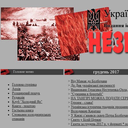
грудень 2017
Головне меню
>
Від Мамая до Болбочана
Головна сторінка
>
До Дня української писемності
Архів
>
Вшановано Герасима Нестеренка-Орла,
Розширений пошук
>
“Сумщина в боротьбі”
Редакція
>
НА ТАНГІРІ МОЖНА ПОДАТИ СЕРЕ
Клуб "Холодний Яр"
>
Героям - слава!
Книги - поштою
>
Українська історична традиція прощанн
Гостьова книга
>
Володимир Караташ
Стежками холодноярських
>
У Києві з’явився сквер Петра Болбоча
отаманів
>
Свято у Білій Церкві
>
Газета за грудень 2017 р. у форматі *.p