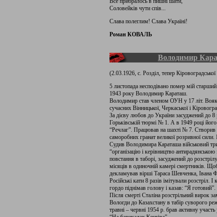
Все прибралось в пишні шати,
Соловейків чути спів...
Слава полеглим! Слава Україні!
Роман КОВАЛЬ
Володимир Кар
(2.03.1926, с. Розділ, тепер Кіровоградської
5 листопада несподівано помер мій старший д
1943 року Володимир Караташ.
Володимир став членом ОУН у 17 літ. Вояк 
сучасних Вінницької, Черкаської і Кіровогра
За дієву любов до України засуджений до 8 
Горьківській тюрмі № 1. А в 1949 році йог
“Речлаг”. Працював на шахті № 7. Створив п
саморобних гранат великої розривної сили. М
Судив Володимира Караташа військовий три
“організацію і керівництво антирадянською 
повстання в таборі, засуджений до розстрілу
місяців в одиночній камері смертників. Щоб
декламував вірші Тараса Шевченка, Івана Ф
Російські кати 8 разів імітували розстріл. 
гордо піднімав голову і казав: “Я готовий”.
Після смерті Сталіна розстрільний вирок за
Вологди до Казахстану в табір суворого ре
травні – червні 1954 р. брав активну участ