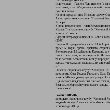
“На барикадах Кенгіра”.
Із дружиною – Ганною Лук’янівною (в дівоц
повстання, коли об’єдналися жіночий і чоло
гусениць танка.
На волі народили сина Михайла і дочку Окс
Автор трьох книг-споминів: “Прометеї Запо
Кенгіра”.
У роки незалежності – член Всеукраїнськог
України” та Історичного клубу “Холодний Я
мужність” 3-го ст.
Лауреат Літературної премії ім. Євгена Ма
(2008).
Лауреат Літературної премії ім. Юрія Горлі
премії ім. Юрія Горліса-Горського Історич
Володимирові Михайловичу Караташу за учас
творах і виступах, за популяризацію Визвол
та за вагомий особистий внесок у відроджен
народу, утвердження національних цінносте
р.”.
Рішення Історичного клубу “Холодний Яр” 
премію ім. Юрія Горліса-Горського Олег Тя
Києві в Міжнародному центрі культури і ми
Під час мого представлення близько тисячі д
Визвольної боротьби українського народу.
Вічна слава!
Роман КОВАЛЬ
,
президент Історичного клубу “Холодний Яр”
академік Академії наук вищої освіти Україн
5 листопада 2017 р.