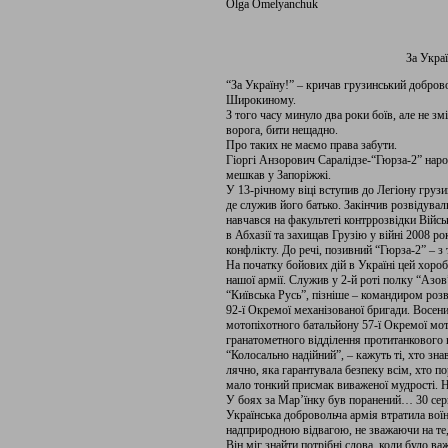
Olga Omelyanchuk
За Украї
“За Україну!” – кричав грузинський добров
Широкиному.
З того часу минуло два роки боїв, але не зм
ворога, бити нещадно.
Про таких не маємо права забути.
Гіоргі Анзорович Саралідзе-“Гюрза-2” народ
мешкав у Запоріжжі.
У 13-річному віці вступив до Легіону грузин
де служив його батько. Закінчив розвідуваль
навчався на факультеті контррозвідки Військ
в Абхазії та захищав Грузію у війні 2008 рок
конфлікту. До речі, позивний “Гюрза-2” – з 
На початку бойових дій в Україні цей хороб
нашої армії. Служив у 2-й роті полку “Азо
“Київська Русь”, пізніше – командиром роз
92-ї Окремої механізованої бригади. Восен
мотопіхотного батальйону 57-ї Окремої мо
гранатометного відділення протитанкового 
“Колосально надійний”, – кажуть ті, хто знав
лячно, яка гарантувала безпеку всім, хто п
мало тонкий присмак виваженої мудрості. Ні
У боях за Мар’їнку був поранений… 30 серп
Українська добровольча армія втратила вої
надприродною відвагою, не зважаючи на те,
Він міг знайти потрібні слова, коли було в