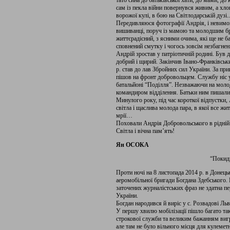
тато сина до батьківської хати, до мами, до
сам із пекла війни повернувся живим, а хло
ворожої кулі, в бою на Світлодарській дузі..
Передивляюся фотографії Андрія, і невимов
вишиванці, поруч із мамою та молодшим бр
життєрадісний, з ясними очима, які ще не ба
сповнений смутку і чогось зовсім незбагнен
Андрій зростав у патріотичній родині. Був 
добрий і щирий. Закінчив Івано-Франківськ
р. став до лав Збройних сил України. За пр
пішов на фронт добровольцем. Службу ніс у
батальйоні “Поділля”. Незважаючи на моло
командиром відділення. Батьки ним пишали
Минулого року, під час короткої відпустки
світла і щаслива молода пара, в якої все жи
мрії…
Поховали Андрія Добровольського в рідній 
Світла і вічна пам’ять!
Ян ОСОКА
“Покидь
Проти ночі на 8 листопада 2014 р. в Донець
аеромобільної бригади Богдана Здебського. 
заточених журналістських фраз не здатна п
України.
Богдан народився й виріс у с. Розвадові Льві
У першу хвилю мобілізації пішло багато таки
строкової служби та великим бажанням вигр
але там не було вільного місця для кулеметн