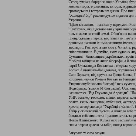
Серед сумчан, борців за волю України, було
композиторів, музикантів, акторів, журналіс
громадських і театральних діячів. Про них 
“Холодний Яр” рекомендує це видання для в
України.
“Цією книжкою, – написав у передмові Рома
шляхетних, які відстоювали у кривавій бор
вільно жити на своїй землі. Обов’язок наш
площ, скверів і парків, поставити їм пам’
дошками, назвати їхніми славними іменами ш
заклади… Розгорніть цю книгу. Читайте, ра
співвітчизників. Відчуйте, яких чудових л
Сумщині – батьківщині українських героїв і
У збірці вміщено не лише біографії, а й сп
партії Олександра Коваленка, генерала-хор
Бориса Антоненка-Давидовича, поручника В
Сави Зеркаля, підпоручника Гриця Божка, Г
історичні нариси Романа Коваля та Геннадія
Уперше опубліковано біографії всіх сумчан,
Подєбрадах (всього 61 біографія). Ось, нап
називається “Від Глухова до Аделаїди”. “Ла
УНР, інженер-технолог, співак, педагог, кома
політв’язень, священик, публіцист, жертво
хреста, автор спогадів “Українці в Єгипті”. 
Табір у єгипетській пустелі, а навколо тебе 
боялися себе виявляти. І раптом хтось запр
Петра Ніщинського. Кілька осіб заспівали-з
гнана вітром далеко за табір, понад верхови
Закувала та сива зозуля