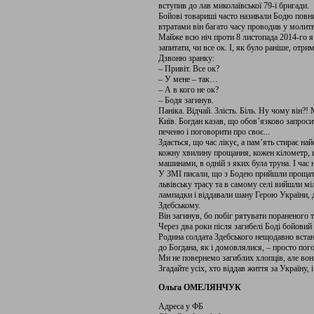
вступив до лав миколаївської 79-ї бригади.
Бойові товариші часто називали Бодю повн
втратами він багато часу проводив у молит
Майже всю ніч проти 8 листопада 2014-го я
запитати, чи все ок. І, як було раніше, отри
Дзвоню зранку:
– Привіт. Все ок?
– У мене – так…
– А в кого не ок?
– Бодя загинув.
Паніка. Відчай. Злість. Біль. Ну чому він?
Київ. Богдан казав, що обов’язково запрос
печеню і поговорити про своє...
Здається, що час лікує, а пам’ять стирає н
кожну хвилину прощання, кожен кілометр, 
машинами, в одній з яких була труна. І час не
У ЗМІ писали, що з Бодею прийшли прощатис
львівську трасу та в самому селі вийшли мі
лампадки і віддавали шану Герою України,
Здебському.
Він загинув, бо побіг рятувати пораненог
Через два роки після загибелі Боді бойовий
Родина солдата Здебського нещодавно встан
до Богдана, як і домовлялися, – просто по
Ми не повернемо загиблих хлопців, але вон
Згадайте усіх, хто віддав життя за Україну,
Ольга ОМЕЛЯНЧУК
Адреса у ФБ