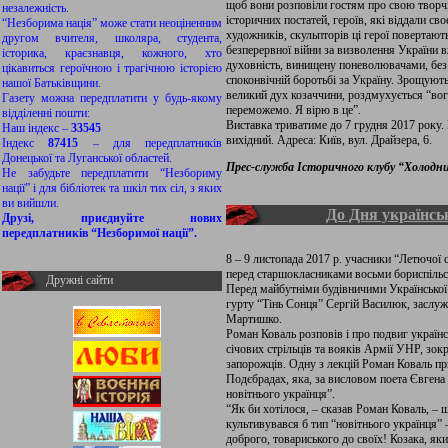
щоб вони розповіли гостям про свою творчіс
незалежність.
історичних постатей, героїв, які віддали сво
“Незборима нація” може стати неоціненним
художників, скульпторів ці герої повертають
другом вчителя, школяра, студента,
безперервної війни за визволення України в
історика, краєзнавця, кожного, хто
духовність, винищену поневолювачами, без я
цікавиться героїчною і трагічною історією
споконвічній боротьбі за Україну. Зрощують
нашої Батьківщини.
великий дух козаччини, роздмухується “во
Газету можна передплатити у будь-якому
переможемо. Я вірю в це”.
відділенні пошти:
Виставка триватиме до 7 грудня 2017 року. 
Наш індекс –
33545
вихідний. Адреса: Київ, вул. Драйзера, 6.
Індекс
87415
– для передплатників
Донецької та Луганської областей.
Прес-служба Історичного клубу “Холодн
Не забудьте передплатити “Незбориму
нації” і для бібліотек та шкіл тих сіл, з яких
ви вийшли.
До Дня українсь
Друзі, приєднуйте нових
передплатників “Незборимої нації”.
8 – 9 листопада 2017 р. учасники “Летючої
перед старшокласниками восьми бориспільс
Дружні сайти
Перед майбутніми будівничими Української
гурту “Тінь Сонця” Сергій Василюк, заслуж
Мартишко.
Роман Коваль розповів і про подвиг українс
січових стрільців та вояків Армії УНР, зо
запорожців. Одну з лекцій Роман Коваль при
Подєбрадах, яка, за висловом поета Євгена
новітнього українця”.
“Як би хотілося, – сказав Роман Коваль, – щ
культивувався б тип “новітнього українця” 
доброго, товариського до своїх! Козака, як