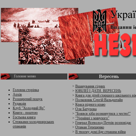
Вересень
Головне меню
>
Вшанування гідних
Головна сторінка
>
ЮВІЛЕЇ І ДАТИ. ВЕРЕСЕНЬ
Архів
>
Книга для дітей старшого шкільного ві
Розширений пошук
>
Полковник Сергій Вальдштайн
Редакція
>
Краса рідного краю
Клуб "Холодний Яр"
>
Оля Батурова
Книги - поштою
>
“Боявся хіба розминутися з честю!”
Гостьова книга
>
“Українці з минулого”
Стежками холодноярських
>
Генерал Всеволод Петрів розповідає
отаманів
>
Отаман Терещенко
>
В твоєму домі йде страшна війна