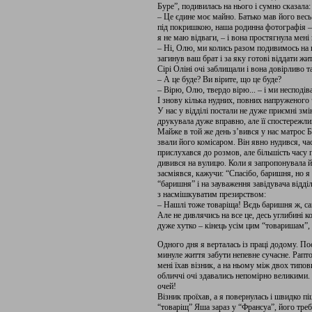
Буре”, подивилась на нього і сумно сказала:
– Це єдине моє майно. Батько мав його весь 
під покришкою, наша родинна фотографія – в
я не маю відваги, – і вона простягнула мені
– Ні, Олю, ми колись разом подивимось на ц
загинув ваш брат і за яку готові віддати жи
Сірі Оліні очі заблищали і вона довірливо т
– А це бу­де? Ви вірите, що це буде?
– Вірю, Олю, твердо вірю... – і ми неспо­дів
І знову кілька нудних, повних напружено­го 
У нас у відділі постали не ду­же приємні з
друкувала дуже вправ­но, але її спостережли
Майже в той же день з’вився у нас матрос Ба
звали його комісаром. Він явно нудився, ча
прислухав­ся до розмов, але більшість часу 
дивився на вулицю. Коли я запропонувала йо
засмі­явся, кажучи: “Спасібо, баришня, но я
“баришня” і на зауваження завідувача відді
з насмішкуватим презирством:
– Нашлі тоже товаріща! Вєдь баришня ж, са
Але не дивлячись на все це, десь угли­бині 
дуже хутко – кінець усім цим “то­варишам”,
Одного дня я верталась із праці додому. П
минуле життя забути непевне сучасне. Раптов
мені їхав візник, а на ньому між двох типови
обличчі очі здавались не­помірно великими.
очей!
Візник проїхав, а я повернулась і швидко піш
“товаріщ” Яша зараз у “Франсуа”, його треб