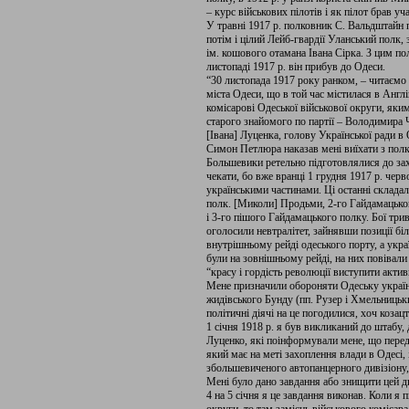
– курс військових пілотів і як пілот брав уча
У травні 1917 р. полковник С. Валь­дштайн п
потім і ці­лий Лейб-гвардії Уланський полк,
ім. кошового отамана Івана Сірка. З цим п
листопаді 1917 р. він прибув до Одеси.
“30 листопада 1917 року ран­ком, – читаємо 
міста Одеси, що в той час місти­лася в Анг
комісарові Одеської військової округи, яким
старого знайомого по партії – Володимира Че
[Івана] Луценка, голову Української ради в 
Симон Петлюра наказав ме­ні виїхати з пол
Большевики ретельно підготовлялися до зах
чекати, бо вже вранці 1 грудня 1917 р. черв
українськими частинами. Ці останні склада
полк. [Миколи] Продьми, 2-го Гайдамацько
і 3-го пішого Гайдамацького полку. Бої три
оголосили невтралітет, зайнявши позиції біл
внутрішньому рейді одеського пор­ту, а укр
були на зовнішньому рейді, на них повівал
“красу і гордість рево­люції виступити активн
Мене призначили обороняти Одеську українс
жидівсь­кого Бунду (пп. Рузер і Хмель­ницьк
політичні діячі на це погодилися, хоч козац
1 січня 1918 р. я був викли­каний до штабу,
Луценко, які поінформували мене, що пе­ре
який має на меті захоплення влади в Одесі,
збольшевиченого автопанцерного дивізіону
Ме­ні було дано завдання або знищити цей ди
4 на 5 січня я це завдання виконав. Ко­ли я 