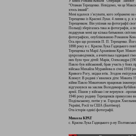
У книзі Романа Коваля “Операція “Заповіт”
“Отаман Терещенко. Невідомо, чи це Макс
хтось інший”.
Мені вдалося з’ясувати, кого зображено на
Терещенко із Красної Луки. 4 липня ц. р. 
Терещенком. Він упізнав на фотографії свог
Польщі) зберігалась така ж фотографія, а п
подарував мені ще кілька батькових світлин,
фотографією, опублікованою Романом Ков
Ось про що розповів П. П. Терещенко. Йог
1898 року в с. Красна Лука Гадяцького пов
Терещенка та Марії Архипівни Крат. Микита
цукрозаводчиків, а вчителька гадяцької гім
них було троє дітей: Марія, Олександра (1903
Павло був військовий, брав участь у боях п
війська Михайла Муравйова в січні 1918 ро
Кривого Рогу, звідки втік. Згодом емігрув
Клямут. В родині з’явилися діти: Микита 19
війни Павло Микитович працював інженеро
відгукнувся на заклик Володимира Кубійович
армії. Пішов у військо і не вернувся –пропав
1946 року родину Терещенків примусово в
Подільському, потім у м. Городок Хмельни
Україні, Росії та США (Балтімор).
Ота історія однієї фотографії.
Микола КРАТ
с. Красна Лука Гадяцького р-ну Полтавської