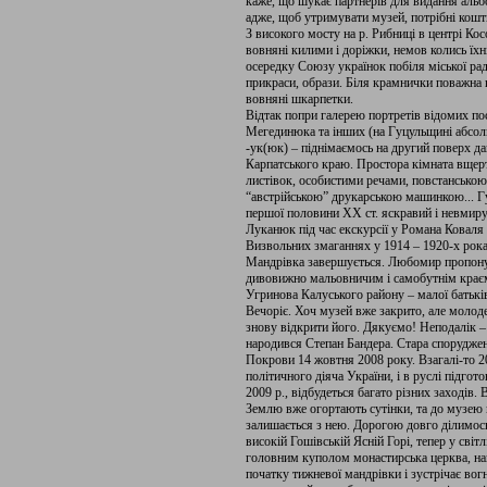
каже, що шукає партнерів для видання альбо
адже, щоб утримувати музей, потрібні кошт
З високого мосту на р. Рибниці в центрі Кос
вовняні килими і доріжки, немов колись їх
осередку Союзу українок побіля міської р
прикраси, образи. Біля крамнички поважна 
вовняні шкарпетки.
Відтак попри галерею портретів відомих по
Мегединюка та інших (на Гуцульщині абсолю
-ук(юк) – піднімаємось на другий поверх 
Карпатського краю. Простора кімната вщерт
листівок, особистими речами, повстанською
“австрійською” друкарською машинкою... Г
першої половини ХХ ст. яскравий і невмир
Луканюк під час екскурсії у Романа Коваля 
Визвольних змаганнях у 1914 – 1920-х роках
Мандрівка завершується. Любомир пропонує
дивовижно мальовничим і самобутнім краєм 
Угринова Калуського району – малої батькі
Вечоріє. Хоч музей вже закрито, але моло
знову відкрити його. Дякуємо! Неподалік – 
народився Степан Бандера. Стара споруджена
Покрови 14 жовтня 2008 року. Взагалі-то 
політичного діяча України, і в руслі підгот
2009 р., відбудеться багато різних заходів.
Землю вже огортають сутінки, та до музею 
залишається з нею. Дорогою довго ділимось
високій Гошівській Ясній Горі, тепер у світ
головним куполом монастирська церква, най
початку тижневої мандрівки і зустрічає во