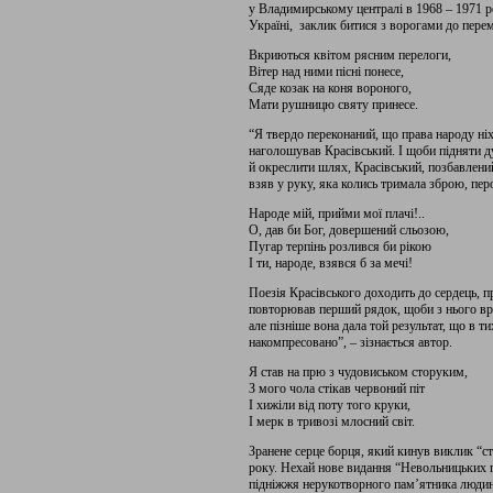
у Владимирському централі в 1968 – 1971 ро
Україні, заклик битися з ворогами до пере
Вкриються квітом рясним перелоги,
Вітер над ними пісні понесе,
Сяде козак на коня вороного,
Мати рушницю святу принесе.
“Я твердо переконаний, що права народу ніхт
наголошував Красівський. І щоби підняти дух
й окреслити шлях, Красівський, позбавлен
взяв у руку, яка колись тримала зброю, пер
Народе мій, прийми мої плачі!..
О, дав би Бог, довершений сльозою,
Пугар терпінь розлився би рікою
І ти, народе, взявся б за мечі!
Поезія Красівського доходить до сердець, пр
повторював перший рядок, щоби з нього вро
але пізніше вона дала той результат, що в т
накомпресовано”, – зізнається автор.
Я став на прю з чудовиськом сторуким,
З мого чола стікав червоний піт
І хижіли від поту того круки,
І мерк в тривозі млосний світ.
Зранене серце борця, який кинув виклик “с
року. Нехай нове видання “Невольницьких п
підніжжя нерукотворного пам’ятника людині