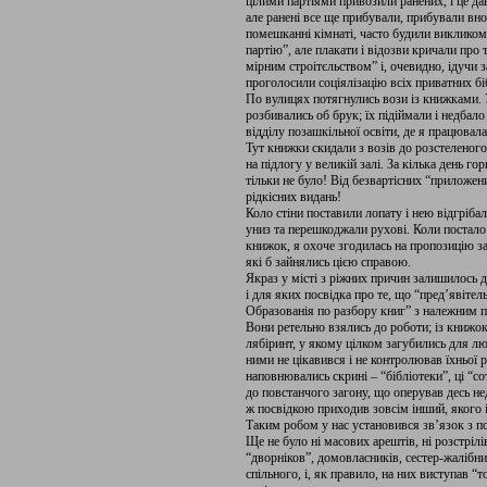
цілими партіями привозили ранених, і це да
але ранені все ще прибували, прибували вно
помешканні кімнаті, часто будили викликом:
партію”, але плакати і ві­дозви кричали про
мірним строітєльством” і, очевидно, ідучи 
проголосили соціялізацію всіх приватних біб
По вулицях потягнулись вози із книжками. У
розбивались об брук; їх підіймали і недба­л
відділу позашкільної освіти, де я працювала
Тут книжки скидали з возів до розстелено­г
на підлогу у великій залі. За кілька день г
тільки не було! Від безвартісних “приложен
рідкісних видань!
Коло стіни поставили лопату і нею відгрі­ба
униз та перешкоджали рухові. Коли постало
книжок, я охоче зго­дилась на пропозицію з
які б зайнялись цією справою.
Якраз у місті з ріжних причин залишилось д
і для яких посвідка про те, що “пред’явіт
Образованія по разбору книг” з належним п
Вони ретельно взялись до роботи; із кни­жок
лябіринт, у якому цілком загубились для лю
ними не ціка­вився і не контролював їхньої р
наповнювались скрині – “бібліотеки”, ці “с
до повстанчого загону, що оперував десь нед
ж посвідкою приходив зовсім інший, якого і
Таким робом у нас установився зв’я­зок з 
Ще не було ні масових арештів, ні роз­стрілі
“дворніков”, домовласників, сестер-жалібниць,
спільного, і, як правило, на них виступав “