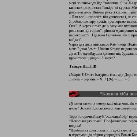
мені по пішоходу йде “товариш” Яша. На цей
кишенях розхристаної шкіряної куртки. Зби­
розминаємось. Виймає руку з кишені і прост
– Для вас, – говорить він уривчасто і, не с
Я роблю ще пару кроків і розгортаю записк
Оля”. А через кілька день залунала вулицями
роке село під горою” і рівним муштровим кр
нашого міста. З далекої Галицької Зем­лі п
кайдан”.
Через два дні я виїхала до Кам’янець-По­діль
межі Рідної Землі. Ніколи більше не довело
Де ж Ти, одчайдушна дівчино тих бурхли­вих
прочитаєш ці рядки. А може?
Тамара ПЕТРІВ
Петрів Т.
Ольга Батурова (спогад). Дороговк
Липень – серпень. – Ч. 7 (26). – С. 1 – 5.
“Боявся хіба ро
Ці слова взято з авторської післямови до 
плачі” Зеновія Красівського, багаторічно
Торік Історичний клуб “Холодний Яр” перев
“Невольницькі плачі”. Профінансував пере
подяка!
“Проблема гідного життя і гідної смерті – д
в передмові до збірки упорядник Роман Ков