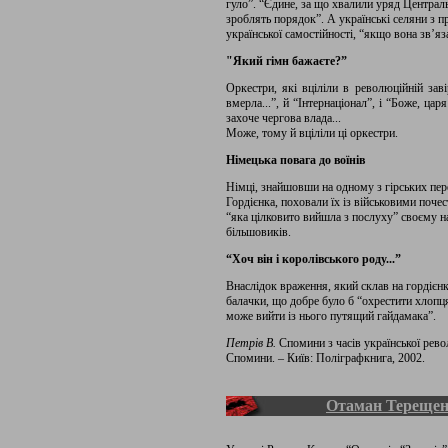
гуло”. “Єдине, за що хвалили уряд Центральн
зроблять порядок”. А українські селяни з п
української самостійності, “якщо вона зв’я
"Який гімн бажаєте?”
Оркестри, які вціліли в революційній зав
вмерла...”, й “Інтернаціонал”, і “Боже, цар
захоче чергова влада...
Може, тому й вціліли ці оркестри.
Німецька повага до воїнів
Німці, знайшовши на одному з гірських пер
Гордієнка, поховали їх із військовими поче
“яка цілковито вийшла з послуху” своєму н
більшовиків.
“Хоч він і королівського роду...”
Внаслідок враження, який склав на гордієн
балачки, що добре було б “охрестити хлопця 
може вийти із нього путящий гайдамака”.
Петрів В.
Спомини з часів української револ
Спомини. – Київ: Поліграфкнига, 2002.
Отаман Тереще