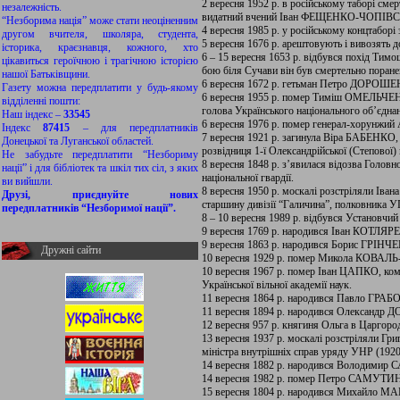
2 вересня 1952 р. в російському таборі сме
незалежність.
видатний вчений Іван ФЕЩЕНКО-ЧОПІВ
“Незборима нація” може стати неоціненним
4 вересня 1985 р. у російському концтабор
другом вчителя, школяра, студента,
5 вересня 1676 р. арештовують і вивозят
історика, краєзнавця, кожного, хто
6 – 15 вересня 1653 р. відбувся похід Т
цікавиться героїчною і трагічною історією
бою біля Сучави він був смертельно поране
нашої Батьківщини.
6 вересня 1672 р. гетьман Петро ДОРОШЕ
Газету можна передплатити у будь-якому
6 вересня 1955 р. помер Тиміш ОМЕЛЬЧЕНКО
відділенні пошти:
голова Українського національного об’єднан
Наш індекс –
33545
6 вересня 1976 р. помер генерал-хорунжи
Індекс
87415
– для передплатників
7 вересня 1921 р. загинула Віра БАБЕНКО, 
Донецької та Луганської областей.
розвідниця 1-ї Олександрійської (Степової) п
Не забудьте передплатити “Незбориму
8 вересня 1848 р. з’явилася відозва Головно
нації” і для бібліотек та шкіл тих сіл, з яких
національної гвардії.
ви вийшли.
8 вересня 1950 р. москалі розстріляли І
Друзі, приєднуйте нових
старшину дивізії “Галичина”, полковника 
передплатників “Незборимої нації”.
8 – 10 вересня 1989 р. відбувся Установчий 
9 вересня 1769 р. народився Іван КОТЛЯ
9 вересня 1863 р. народився Борис ГРІНЧ
Дружні сайти
10 вересня 1929 р. помер Микола КОВАЛ
10 вересня 1967 р. помер Іван ЦАПКО, кома
Української вільної академії наук.
11 вересня 1864 р. народився Павло ГР
11 вересня 1894 р. народився Олександр
12 вересня 957 р. княгиня Ольга в Царгоро
13 вересня 1937 р. москалі розстріляли Г
міністра внутрішніх справ уряду УНР (1920
14 вересня 1882 р. народився Володимир 
14 вересня 1982 р. помер Петро САМУТИН,
15 вересня 1804 р. народився Михайло М