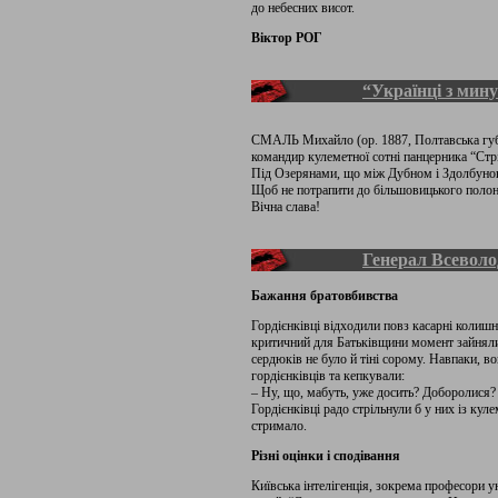
до небесних висот.
Віктор РОГ
“Українці з мин
СМАЛЬ Михайло (ор. 1887, Полтавська губ. 
командир кулеметної сотні панцерника “Стр
Під Озерянами, що між Дубном і Здолбунови
Щоб не потрапити до більшовицького полону
Вічна слава!
Генерал Всеволо
Бажання братовбивства
Гордієнківці відходили повз касарні колишн
критичний для Батьківщини момент зайняли
сердюків не було й тіні сорому. Навпаки, 
гордієнківців та кепкували:
– Ну, що, мабуть, уже досить? Доборолися?
Гордієнківці радо стрільнули б у них із куле
стримало.
Різні оцінки і сподівання
Київська інтелігенція, зокрема професори у