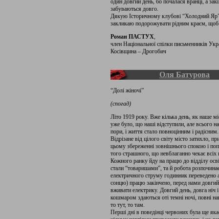
один довгий день, бо почалася вранці, а зак
забуваються довго.
Дякую Історичному клубові “Холодний Яр” з
закликаю подорожувати рідним краєм, щоб 
Роман ПАСТУХ
,
член Національної спілки письменників Укр
Косівщина – Дрогобич
Оля Батурова
“Долі жіночі”
(спогад)
Літо 1919 року. Вже кілька день, як на­ше 
уже було, що наші відступили, але всього на
пори, і життя стало повноцінним і радісним. 
Відрізане від цілого світу місто затихло, пр
цьому збереженні зовнішнього спо­кою і поп
того страшного, що невбла­ганно чекає всіх 
Кожного ранку йду на працю до відділу освіти
стали “товаришами”, та й ро­бота розпочина
електричного струму годинник пе­реведено а
сонцю) працю закінчено, перед нами довгий 
вживати електрику. Дов­гий день, довга ніч 
кошмаром здаються оті темні ночі, повні н
то тут, то там.
Перші дні в поведінці червоних була ще яка