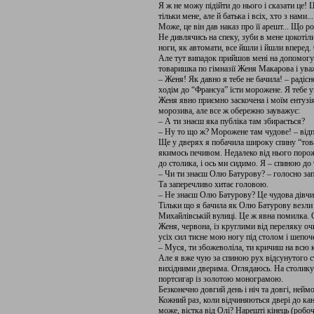
Я ж не можу підійти до нього і сказати це! 
тільки мене, але й батька і всіх, хто з нам
Може, це він дав наказ про її арешт... Що р
Не дивлячись на спеку, зуби в мене цоко­тіл
ноги, як автомати, все йшли і йшли впе­ред.
Але тут випадок прийшов мені на допомо­гу.
товаришка по гімназії Женя Макаро­ва і ува
– Женя! Як давно я тебе не бачила! – ра­дісно
ходім до “Франсуа” їсти мороже­не. Я тебе 
Женя явно приємно заскочена і моїм ентузія
морозива, але все ж обережно зауважує:
– А ти знаєш яка публіка там збирається?
– Ну то що ж? Морожене там чудове! – відп
Ще у дверях я побачила широку спину “това
якимось печивом. Недалеко від нього порож
до столика, і ось ми сидимо. Я – спи­ною 
– Чи ти знаєш Олю Батурову? – голосно за
Та заперечливо хитає головою.
– Не знаєш Олю Батурову? Це чудова дів­чин
Тільки що я бачила як Олю Ба­турову везли 
Михайлівській вулиці. Це ж явна помилка. О
Женя, червона, із круглими від переляку о
усіх сил тисне мою ногу під столом і шепо
– Муся, ти збоже­воліла, ти кричиш на всю 
Але я вже чую за спиною рух відсунутого ст
вихідними дверима. Оглядаюсь. На столику 
портсигар із золотою монограмою.
Безконечно довгий день і ніч та довгі, ней­
Кожний раз, коли відчиняються две­рі до кан
може, вістка від Олі? Нарешті кінець (робо