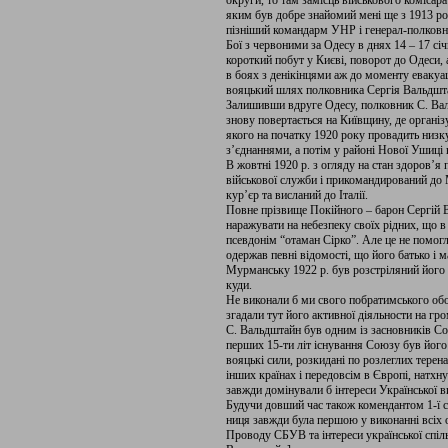
округи, то там замісць військового коміса
яким був добре зна­йомий мені ще з 1913 р
пізніший командарм УНР і генерал-полковни
Бої з червоними за Одесу в днях 14 – 17 січ
короткий побут у Києві, поворот до Одеси, 
в боях з денікінцями аж до моменту евакуац
вояцький шлях полковника Сергія Вальдшта
Залишивши вдруге Одесу, полковник С. Валь
знову по­вертається на Київщину, де організу
якого на початку 1920 року провадить низку
з’єднаннями, а потім у райо­ні Нової Ушиці в
В жовтні 1920 р. з огляду на стан здоров’я
військової служби і прикомандирований до 
кур’єр та висланий до Італії.
Повне прізвище Покійного – барон Сергій 
наражувати на небезпеку своїх рідних, що в 
псевдонім “отаман Сірко”. Але це не помогло
одержав певні відомості, що його батько і м
Мур­манську 1922 р. був розстріляний його
куди.
Не виконали б ми свого побратимського обов
зга­дали тут його активної діяльности на гр
С. Вальдштайн був одним із засновників Со
перших 15-ти літ існуван­ня Союзу був його
вояцькі сили, розкидані по розлеглих терена
інших кра­їнах і передовсім в Європі, натх
завжди домінували б інтереси Української в
Будучи довший час також комендантом 1-ї с
ниця завжди була першою у вико­нанні всіх о
Проводу СБ­УВ та інтереси української спіль