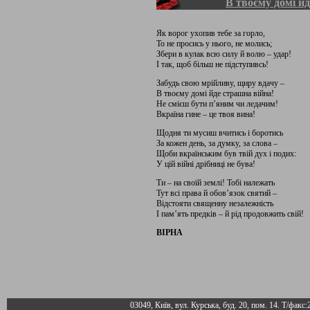
В твоєму домі й
Як ворог ухопив тебе за горло,
То не просись у нього, не молись;
Збери в кулак всю силу й волю – удар!
І так, щоб більш не підступивсь!
Забудь свою мрійливу, щиру вдачу –
В твоєму домі йде страшна війна!
Не смієш бути п’яним чи ледачим!
Вкраїна гине – це твоя вина!
Щодня ти мусиш вчитись і боротись
За кожен день, за думку, за слова –
Щоби вкраїнським був твій дух і подих:
У цій війні дрібниці не бува!
Ти – на своїй землі! Тобі належать
Тут всі права й обов’язок святий –
Відстояти священну незалежність
І пам’ять предків – й рід продовжить свій!
ВІРНА
03049, Київ, вул. Курська, буд. 20, пом. 14. Т/факс: