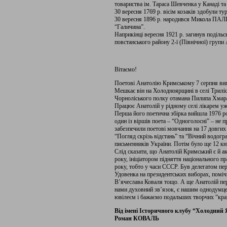
товариства ім. Тараса Шевченка у Канаді та 
30 вересня 1769 р. вісім козаків здобули т
30 вересня 1896 р. народився Микола ПАЛ
“Галичина”.
Наприкінці вересня 1921 р. загинув поділ
повстанського району 2-ї (Північної) групи
Вітаємо!
Поетові Анатолію Кримському 7 серпня вип
Мешкає він на Холодноярщині в селі Триліси
Чорноліського полку отамана Пилипа Хмар
Працює Анатолій у рідному селі лікарем уж
Перша його поетична збірка вийшла 1976 ро
один із віршів поета – “Одноголосні” – не
забезпечили поетові мовчання на 17 довгих 
“Погляд скрізь відстань” та “Вічний водогр
письменників України. Потім було ще 12 кни
Слід сказати, що Анатолій Кримський є й 
року, ініціатором підняття національного 
року, тобто у часи СССР. Був делегатом пе
Удовенка на президентських виборах, помі
В’ячеслава Коваля тощо. А ще Анатолій пе
нами духовний зв’язок, є нашим однодумце
ювілеєм і бажаємо подальших творчих “кра
Від імені Історичного клубу “Холодний Я
Роман КОВАЛЬ