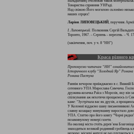
Вальдштайн] очолював також монтреальські 
Товариства сприяння УНРаді.
Над свіжою Його могилою склонімо низько 
на­ших серцях!
Ларіон ЛИПОВЕЦЬКИЙ
, поручник Арм
І. Липовецький.
Полковник Сергій Вальдштайн
Торонто, 1967. – Серпень – вересень. – Ч. 17 
(закінчення, поч. у ч. 8 “НН”)
Краса рідного к
Пропонуємо читачам “НН” ознайомитися із
Історичного клубу “Холодний Яр” Романа
Романа Пастуха
Раннім вечором приїжджаємо в с. Вижній Бе
сотенного УПА Мирослава Симчича. Господа
дружина-козачка Раїса з Морозів, яку він з
спілкування аж нехотячи прощаємось із Сим
каже: “Зустрічала вас як друзів, а прощаюс
У Коломиї віддаємо шану письменникові Анд
славну козацьку минувшину виростало дово
УПА. Статтю про його книгу “Чорні рядки” 
позаминулому номері газети.
На околиці міста стоїть дерев’яна Благовіще
знаходиться великий родинний гробівець кл
нескоро: місцеві жителі не раз плутаються з