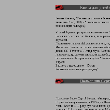
Книга для дітей
Роман Коваль,
“
Таєиниця отамана Зелен
видання
(Київ, 2008; 72 сторінок великого
повноколірна палітурка).
У книзі йдеться про трипільського отамана
Василька Лемешка із с. Халеп’я, який разо
окупантів.
Першими читачами цієї книги стали не діти
Мирослав Симчич та голова Галицького брат
дивізії СС “Галичина” Леонід Муха. За їхн
і вважають, що саме на таких книгах необхі
Рекомендовано Історичним клубом “Холодни
України.
Вартість з пересилкою – 45 грн.
Кошти висилати на адресу редакції.
Полковник Серг
Полковник барон Сергій Вальд­штайн народив
Першу київську гімназію, в 1909-му – Політ
Києві. Восе­ни 1910 року був покликаний до 
полку, в 1912 р. у ранзі корнета скінчив Ми