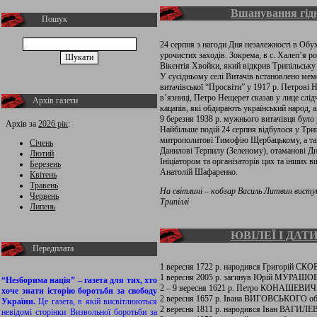
Вшанування гід
Пошук
24 серпня з нагоди Дня незалежності в Обух
урочистих заходів. Зокрема, в с. Халеп’я 
Вікентія Хвойки, який відкрив Трипільську
У сусідньому селі Витачів встановлено ме
витачівської “Просвіти” у 1917 р. Петрові
в’язниці, Петро Нещерет сказав у лице слі
Архів газети
кацапів, які обдирають український народ, 
9 березня 1938 р. мужнього витачівця було 
Архів за
2026 рік
:
Найбільше подій 24 серпня відбулося у Три
митрополитові Тимофію Щербацькому, а та
Січень
Данилові Терпилу (Зеленому), отаманові Дніп
Лютий
Ініціатором та організаторів цих та інших в
Березень
Анатолій Шафаренко.
Квітень
Травень
На світлині – кобзар Василь Литвин вист
Червень
Трипіллі
Липень
ЮВІЛЕЇ І ДАТ
Передплата
1 вересня 1722 р. народився Григорій С
1 вересня 2005 р. загинув Юрій МУРАШОВ, 
“Незборима нація” – газета для тих, хто
2 – 9 вересня 1621 р. Петро КОНАШЕВИ
хоче знати історію боротьби за свободу
2 вересня 1657 р. Івана ВИГОВСЬКОГО об
України.
Це газета, в якій висвітлюються
2 вересня 1811 р. народився Іван ВАГИЛЕВИ
невідомі сторінки Визвольної боротьби за