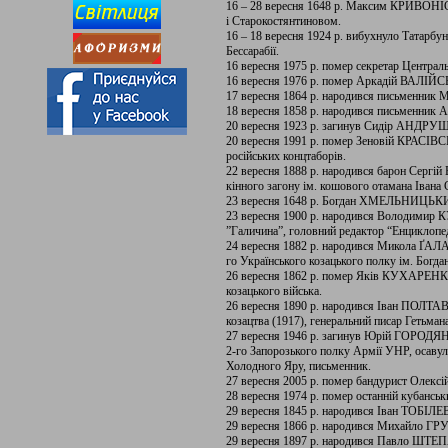
16 – 28 вересня 1648 р. Максим КРИВОНІС
і Старокостянтиновом.
16 – 18 вересня 1924 р. вибухнуло Татарбун
Бессарабії.
16 вересня 1975 р. помер секретар Центра
16 вересня 1976 р. помер Аркадій ВАЛІЙ
17 вересня 1864 р. народився письмен
18 вересня 1858 р. народився письменни
20 вересня 1923 р. загинув Сидір АНДРУЩ
20 вересня 1991 р. помер Зеновій КРАСІВС
російських концтаборів.
22 вересня 1888 р. народився барон Серг
кінного загону ім. кошового отамана Івана 
23 вересня 1648 р. Богдан ХМЕЛЬНИЦЬКИ
23 вересня 1900 р. народився Володимир К
”Галичина”, головний редактор “Енциклопед
24 вересня 1882 р. народився Микола ҐАЛА
го Українського козацького полку ім. Богда
26 вересня 1862 р. помер Яків КУХАРЕНКО
козацького війська.
26 вересня 1890 р. народився Іван ПОЛТ
козацтва (1917), генеральний писар Гетьман
27 вересня 1946 р. загинув Юрій ГОР
2-го Запорозького полку Армії УНР, осавул
Холодного Яру, письменник.
27 вересня 2005 р. помер бандурист Олек
28 вересня 1974 р. помер останній кубанс
29 вересня 1845 р. народився Іван ТО
29 вересня 1866 р. народився Михайло 
29 вересня 1897 р. народився Павло ШТЕПА