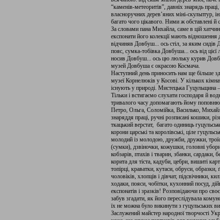
“каменів-метеоритів”, давніх знарядь праці
власноручних дерев’яних міні-скульптур, ін
багато чого цікавого. Ними ж обставлені й с
За словами пана Михайла, саме в цій хатчин
експонати його колекції мають відношення д
відчиняв Довбуш... ось стіл, за яким сидів 
пояс, сумка-тобівка Довбуша... ось від ціє
носив Довбуш... ось цю люльку курив Довбу
музей Довбуша є окрасою Космача.
Наступний день приносить нам ще більше зд
музеї Корнелюків у Косові. У кількох кімна
існують у природі. Мистецька Гуцульщина –
Тільки і встигаємо слухати господаря й во
тривалого часу допомагають йому поповнюв
Петро, Ольга, Соломійка, Василько, Михайли
знаряддя праці, ручні розписані кошики, р
ткацький верстат, багато одиниць гуцульсько
корони царські та королівські, ціле гуцульс
молодий із молодою, дружби, дружки, троїсті
(сумки), дзвіночки, кожушки, головні убори,
кобзарів, птахів і тварин, збанки, сардаки, б
корита для тіста, кадуби, цебри, вишиті кар
топірці, краватки, кутаси, обруси, образки, 
чоловіків, хлопців і дівчат, підсвічники, ки
ходаки, пояси, чобітки, кухонний посуд, ді
експонатів і зразків! Розповідаючи про сво
забув згадати, як його переслідувала комуно
їх не можна було викинути з гуцульських вир
Заслужений майстер народної творчості Ук