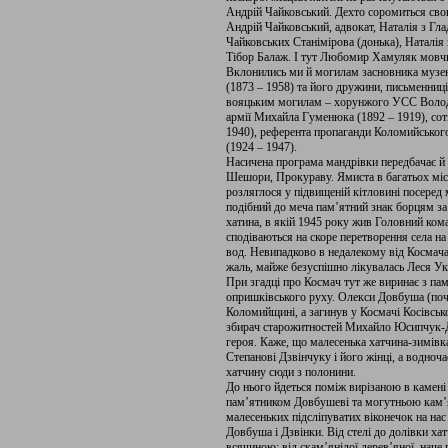
Андрій Чайковський. Дехто соромиться свого
Андрій Чайковський, адвокат, Наталія з Гл
Чайковських Станімірова (донька), Наталія
Тібор Балаж. І тут Любомир Хамуляк мовчк
Вклонились ми й могилам засновника музе
(1873 – 1958) та його дружини, письменниці 
вояцьким могилам – хорунжого УСС Володи
армії Михайла Гуменюка (1892 – 1919), сот
1940), референта пропаганди Коломийсько
(1924 – 1947).
Насичена програма мандрівки передбачає й в
Шешори, Прокураву. Ямиста в багатьох міс
розляглося у підвищеній кітловині посеред м
подібний до меча пам’ятний знак борцям за
хатина, в якій 1945 року жив Головний к
сподіваються на скоре перетворення села на
вод. Невипадково в недалекому від Космача 
жаль, майже безуспішно лікувалась Леся Ук
При згадці про Космач тут же виринає з пам’
опришківського руху. Олекси Довбуша (поч.
Коломийщині, а загинув у Космачі Косівськ
збирач старожитностей Михайло Юсипчук-Д
героя. Каже, що малесенька хатчина-зимівка
Степанові Дзвінчуку і його жінці, а водно
хатчину сюди з полонини.
До нього йдеться поміж вирізаною в камені
пам’ятником Довбушеві та могутньою кам’
малесеньких підсліпуватих віконечок на нас
Довбуша і Дзвінки. Від стелі до долівки хат
всячиною: від скам’янілої дерев’яної, наче 