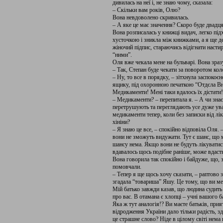
дивилась на неї і, не знаю чому, сказала:
– Скільки вам років, Олю?
Вона невдоволено скривилась.
– А яке це має значення? Скоро буде двадцят
Вона розписалась у книжці видач, легко під
хусточкою і зникла між книжками, а я ще дея
жіночий підпис, стараючись відігнати настир
“ними”.
Оля вже чекала мене на бульварі. Вона зраз
– Так, Степан буде чекати за поворотом кол
– Ну, то все в порядку, – зітхнула заспокоєн
ящику, під охоронною печаткою “Отдєла Вн
Медикаменти! Мені таки вда­лось їх дістати!
– Медикаменти? – перепитала я. – А чи зна­єте
перетрушують та переглядають усе дуже уваж
медикаменти тепер, коли без записки від лі
хініни?
– Я знаю це все, – спокійно відповіла Оля. – 
вони не зможуть видужати. Тут є шанс, що 
шансу нема. Якщо вони не будуть лікуватис
вдавалось щось подібне раніше, може вдастьс
Вона говорила так спокійно і байдуже, що, 
помовчали.
– Тепер я ще щось хочу сказати, – раптово 
згадала “товариша” Яшу. Це тому, що ви мен
Мій батько завжди казав, що людина судить 
про вас. В отамана є хлопці – учні вашого ба
Яка ж тут аналогія!? Ви маєте батьків, прия
відродження України дало тільки радість, зді
це страшне сло­во? Ніде в цілому світі нема 