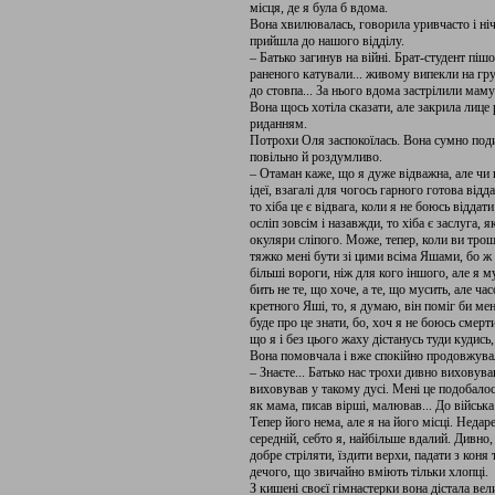
місця, де я була б вдома.
Вона хвилювалась, говорила уривчасто і ні­
прийшла до нашого відділу.
– Батько загинув на війні. Брат-студент пі­
раненого катували... живому випекли на груд
до стовпа... За нього вдома за­стрілили маму 
Вона щось хотіла ска­зати, але закрила лиц
риданням.
Потрохи Оля заспокоїлась. Вона сумно поди
повільно й роздумливо.
– Отаман каже, що я дуже відважна, але чи 
ідеї, взагалі для чогось гарного го­това від
то хіба це є відвага, коли я не боюсь віддат
осліп зовсім і на­завжди, то хіба є заслуга,
окуляри сліпого. Може, тепер, коли ви трош
тяжко мені бути зі цими всіма Яшами, бо ж
більші вороги, ніж для кого іншого, але я 
бить не те, що хоче, а те, що мусить, але ч
кретного Яші, то, я думаю, він поміг би ме
буде про це знати, бо, хоч я не боюсь смерт
що я і без цього жаху діста­нусь туди кудись,
Вона помовчала і вже спокійно продовжу­ва
– Знаєте... Батько нас трохи дивно ви­ховува
виховував у такому дусі. Мені це подобалос
як мама, писав вірші, малю­вав... До війська
Тепер його нема, але я на його місці. Недар
середній, себто я, найбільше вдалий. Дивно,
добре стрі­ляти, їздити верхи, падати з кон
де­чого, що звичайно вміють тільки хлопці.
З кишені своєї гімнастерки вона дістала ве