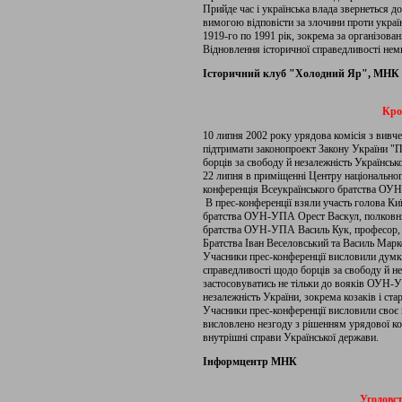
Прийде час і українська влада звернеться до
вимогою відповісти за злочини проти украї
1919-го по 1991 рік, зокрема за організова
Відновлення історичної справедливості нем
Історичний клуб "Холодний Яр", МНК
Кро
10 липня 2002 року урядова комісія з вив
підтримати законопроект Закону України "П
борців за свободу й незалежність Українськ
22 липня в приміщенні Центру національног
конференція Всеукраїнського братства ОУ
В прес-конференції взяли участь голова Ки
братства ОУН-УПА Орест Васкул, полковни
братства ОУН-УПА Василь Кук, професор, 
Братства Іван Веселовський та Василь Марк
Учасники прес-конференції висловили думку
справедливості щодо борців за свободу й н
застосовуватись не тільки до вояків ОУН-У
незалежність України, зокрема козаків і ста
Учасники прес-конференції висловили своє 
висловлено незгоду з рішенням урядової к
внутрішні справи Української держави.
Інформцентр МНК
Угодовст