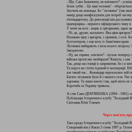
- Що, Саво Івановичу, не впізнаєте? - усміш
білих зубів. - Це наш чоловік! - обертається
Звучить як команда. Бо "лісовики" (так наз
намір дещо конфіскувати для потреб загону
п'ятнадцятому. До революції він дослуживс
прапорщика - першого офіцерського чину в ро
У мене на возі - ящик із цигарками, зараз ц
- Ні, це, друже, малувато. Яка ціна цигарок?
Називаю ціну і цигарок, і сірників, і солі.
бухгалтером, і оце везу із Знам'янки крам.
Лісовики набирають з воза всього потроху. 
Закурюємо.
- Ну, як справи, земляче? - пускає поперед 
війська проти нас назбирали? Кажуть, і са
Так, дещо на станції я запримітив, бо і в м
Та поруч же стоїть їздовий iз кооперації. Ні
але такий час... Командир перехоплює мій п
Багато лісовиків було й з нашого села. Час
харчами. Та лише вночі і так, щоб ніхто не з
Боротьба за Україну тривала...
Зі слів Сави ДЕМ'ЯНЕНКА (1894 - 1981) 
Публікація Історичного клубу "Холодний Я
Світлина Юлії Улянич.
Через пам'ять про 
Таке кредо Історичного клубу "Холодний Я
Створений він у Києві 3 січня 1997 р. Осн
українського народу за побудову Українсько