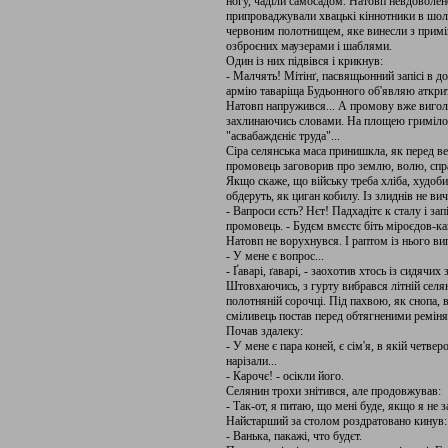
ногу, чаділи самосадом. Натовп невдоволено
припроваджували хвацькі кіннотники в шолом
червоним полотнищем, яке винесли з приміщ
озброєних маузерами і шаблями.
Один із них підвівся і крикнув:
- Малчять! Мітінґ, пасвящьонний запісі в
армію таваріща Будьонного об'являю аткри
Натовп напружився... А промову вже вигол
захлинаючись словами. На площею гриміло: 
"асвабаждєніє труда"...
Сіра селянська маса принишкла, як перед ве
промовець заговорив про землю, волю, спра
Якщо скаже, що війську треба хліба, худоби 
обдеруть, як циган кобилу. Із злиднів не ви
- Вапроси єсть? Нєт! Падхадітє к сталу і з
промовець. - Будєм вмєстє біть міроєдов-ка
Натовп не ворухнувся. І раптом із нього ви
- У мене є вопрос...
- Ґаварі, ґаварі, - заохотив хтось із сидячих 
Штовхаючись, з гурту вибрався літній селян
полотняній сорочці. Під пахвою, як снопа,
сміливець постав перед обтягненими ремін
Почав здалеку:
- У мене є пара коней, є сім'я, в якій четве
нарізали...
- Карочє! - осікли його.
Селянин трохи знітився, але продовжував:
- Так-от, я питаю, що мені буде, якщо я не 
Найстарший за столом роздратовано кинув:
- Ванька, пакажі, что будєт.