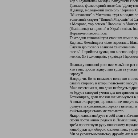
хор з Едмонтона (Канада), бандуристи Йосип
Гданська, фольклорний ансамбль "Древутня
Підляща, молодіжний ансамбль "Зоряний Ся
"Мистков'яне" з Мисткова, гурт молодих ле
вокальний квартет "Вишній Мирошів" зі Сл
з Мокрого, хор лемків "Яворина" з Монаст
(Львівщина) та відомий в Україні співак Ів
Переважали веселі пісні.
Та от один співочий гурт старших лемків за
Карпат... Лемківщина лісом заростає... Біль
Слухав цю пісню з великим хвилюванням... 
пісень". І прийшла думка, що в основі офіц
лемків. Як і холмщаків, українців Надсяння
Поляки у повоєнні роки вже мільйони раз сп
хто з них просив відпустити гріхи за участь
народу?!
Навряд чи. Бо не вважають вони, що вчинил
славну сторінку в історії польського народу.
Маю переконання, що доки не будуть відрест
не будуть створені умови для повернення ле
Батьківщину, доти поляки лишатимуться в н
А поки стверджую, що поляки не можуть на
руйнувати християнські церкви і цвинтарі 
азійсько-ординською ментальністю.
Якщо поляки знайдуть в собі сили вибачити
скоєні проти наших родаків із Лемківщини,
треба простягнути руку польському народові
нашої руки при обороні споконвічних украї
Ми за українсько-польську дружбу, але в ос