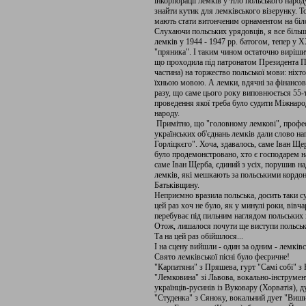
інкорпорації лемків у тіло польського наро
знайти кутик для лемківського візерунку. Т
мають стати витонченим орнаментом на біл
Слухаючи польських урядовців, я все більш
лемків у 1944 - 1947 рр. батогом, тепер у Х
"пряника". І таким чином остаточно виріши
що проходила під патронатом Президента По
частина) на торжество польської мови: ніхто
їхньою мовою. А лемки, вдячні за фінансов
разу, що саме цього року виповнюється 55-та
проведення якої треба було судити Міжнар
народу.
Примітно, що "головному лемкові", професо
українських об'єднань лемків дали слово нап
Горліцкєго". Хоча, здавалось, саме Іван Щ
було продемонстровано, хто є господарем на 
саме Іван Щерба, єдиний з усіх, порушив н
лемків, які мешкають за польськими кордон
Батьківщину.
Неприємно вразила польська, досить таки су
цей раз хоч не було, як у минулі роки, вівч
перебуває під пильним наглядом польських п
Отож, лишалося почути ще виступи польськ
Та на цей раз обійшлося...
І на сцену вийшли - один за одним - лемків
Свято лемківської пісні було феєричне!
"Карпатяни" з Пряшева, гурт "Самі собі" з 
"Лемковина" зі Львова, вокально-інструмент
українців-русинів із Вуковару (Хорватія), 
"Студенка" з Сяноку, вокальний дует "Виши