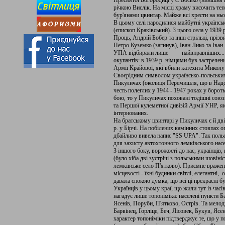
Пресвятої Богородиці у с. Босько (нинішня 
річкою Вислік. На місці храму височить теп
бур'янами цвинтар. Майже всі хрести на нь
В цьому селі народилися майбутні українс
(єпископ Краківський). З цього села у 193
Проць, Андрій Бобер та інші стрільці, пріз
Петро Куземко (загинув), Іван Лико та Іва
УПА відбирали лише найвправніших... Дв
окупантів: в 1939 р. німцями був застреле
Армії Крайової, які вбили катехита Миколу
Своєрідним символом українсько-польських 
Пикуличах (околиця Перемишля, що в Надся
честь полеглих у 1944 - 1947 роках у борот
бою, то у Пикуличах поховані тодішні союзн
та Першої кулеметної дивізій Армії УНР, 
інтернованих.
На братському цвинтарі у Пикуличах є й дві
р. у Бірчі. На побілених камінних стовпах 
дбайливо вивела напис "SS UPA". Так польс
для захисту автохтонного лемківського нас
З іншого боку, ворожості до нас, українців,
(було хіба дві зустрічі з польськими шовіні
лемківське село П'ятково). Приємне враженн
місцевості - їхні будинки світлі, елегантні, о
давала спокою думка, що всі ці прекрасні б
Українців у цьому краї, що жили тут із часі
нагадує лише топоніміка: населені пункти Б
Ясенів, Поруби, П'ятково, Острів. Та мелод
Барвінец, Ґорліце, Беч, Лісовек, Букув, Яс
характер топоніміки підтверджує те, що у п