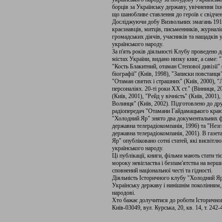
борців за Українську державу, увічнення ї
що шанобливе ставлення до героїв є свідче
Досліджуючи добу Визвольних змагань 1918 
краєзнавців, митців, письменників, журналіс
громадських діячів, учасників та нащадків
українського народу.
За п'ять років діяльності Клубу проведено д
містах України, видано низку книг, а саме: 
"Кость Блакитний, отаман Степової дивізії"
біографії" (Київ, 1998), "Записки повстанця"
"Отаман святих і страшних" (Київ, 2000), "
персоналіях. 20-ті роки ХХ ст." (Вінниця,
(Київ, 2001), "Рейд у вічність" (Київ, 2001)
Волинця" (Київ, 2002). Підготовлено до др
радіопередач "Отамани Гайдамацького краю"
"Холодний Яр" знято два документальних філ
державна телерадіокомпанія, 1996) та "Нез
державна телерадіокомпанія, 2001). В газе
Яр" опубліковано сотні статей, які висвітл
українського народу.
Ці публікації, книги, фільми мають стати т
мороку невігластва і безпам'ятства на верши
сповнений національної честі та гідності.
Діяльність Історичного клубу "Холодний Яр
Українську державу і нинішнім поколінням,
народові.
Хто бажає долучитися до роботи Історично
Київ-03049, вул. Курська, 20, кв. 14, т. 242-