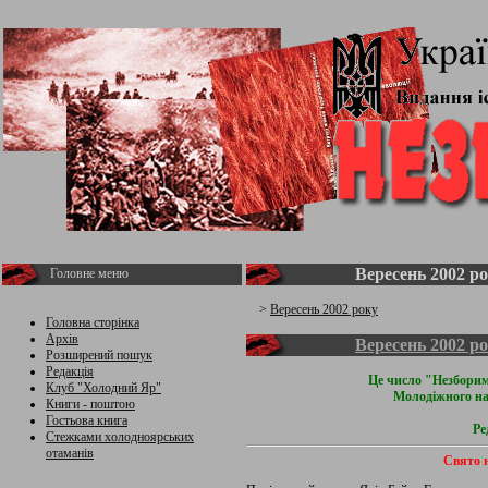
Вересень 2002 р
Головне меню
>
Вересень 2002 року
Головна сторінка
Архів
Вересень 2002 р
Розширений пошук
Редакція
Це число "Незборим
Клуб "Холодний Яр"
Молодіжного на
Книги - поштою
Гостьова книга
Ре
Стежками холодноярських
отаманів
Свято 