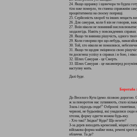
24. Якщо щоранку і щовечора ти будеш готу
тіло вже померло, ти станеш справжнім саму
процвітатимеш на своєму поприщі.
25. Серйозність хвороб та інших нещасть в
26. Для самурая, коли б він не говорив, ва
27. Воїн ніколи не повинний висловлюватис
заздалегідь. Навіть у повсякденних справах
28. Якщо ти виявиш рішучість, одного твого
29. Коли говориш про що-небудь, намагайся
30. Той, хто ніколи не помилявся, небезпечн
31. Якщо ти щодня зміцнюєш свою рішучість
ти досягнеш успіху в справах і в бою, і ніко
32. Шлях Самурая - це Смерть.
33. Шлях Самурая - це насамперед розумінн
наступну мить.
Далі буде.
Боротьба з
До Веселого Кута їдемо лісовою дорогою. Ос
ж за поворотом нас зупиняють, стало кілька
Злазь і підходь сюди!" Озброєні: гвинтівки,
червоні, не будьонівці, які унадилися сюди 
хтозна, форму одягти можна будь-яку.
- Хто такі? Звідки? Куди? Що везете?
З-за дерев виходить кремезний, міцної стат
військова форма майже нова, ремені хрест-н
обличчя. Та де?