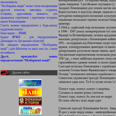
кооперативний рух. Та поразка німців, відп
незалежність.
грань знищення. З російською окупацією (у 
“Незборима нація” може стати неоціненним
Західної Лемківщини) для лемків настав апо
другом вчителя, школяра, студента,
Користуючись із відступу німців, підняли г
історика, краєзнавця, кожного, хто
методично винищувати визначних культурни
цікавиться героїчною і трагічною історією
українсько-польських теренах польські банд
нашої Батьківщини.
цвинтарі.
Газету можна передплатити у будь-якому
З 1944 р. серйозний опір польським окупант
відділенні пошти:
в 1946 - 1947 роках сконцентрували тут св
Наш індекс –
33545
Франції та Великобританії, поляки продовж
Індекс
87415
– для передплатників
насильно депортували з Батьківщини майже
Донецької та Луганської областей.
20% - на відірвані від Німеччини східні те
Не забудьте передплатити “Незбориму
церков, плюндруванням цвинтарів та інших
нації” і для бібліотек та шкіл тих сіл, з яких
депортованих розселяли таким чином, щоб у
ви вийшли.
Організовані маріонетковим польським режи
Друзі, приєднуйте нових
1947 рр., з яких найбільш відомою стала оп
передплатників “Незборимої нації”.
гармонійному єднанні лемків зі своєю під
Сьогодні польська Лемківщина є українсько
зазначив Голова Івано-Франківського това
Дружні сайти
Польщі "залишилась жменька українського 
Символом української трагедії Лемківщини 
лишилася одна хата. Та й ту купив поляк із
Плачут гори, плачут, плачут і смерічки.
Слезами ся повнят річки і потічки.
Плачут гори, плачут, бо лем-ків не видят.
По їхніх обістях чужі люди сідят.
Символів трагедії Лемківщини багато. Занад
Й досі у мене перед очима - напівзруйнова