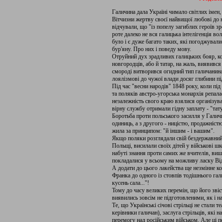
Галичина дала Україні чимало світлих імен,
Вітчизни жертву своєї найвищої любові до н
відчували, що "із попелу загиблих героїв з
роте далеко не вся галицька інтелігенція во
було і є дуже багато таких, які погоджув
бур'яну. Про них і поведу мову.
Отруйний дух зрадливих галицьких бояр, кот
новгородців, або й татар, на жаль, виявивс
смороді витворився огидний тип галичанин
лоялізмові до чужої влади досяг глибини під
Під час "весни народів" 1848 року, коли пі
та поляків австро-угорська монархія репала
незалежність свого краю взялися організуват
вірну службу отримали гідну заплату - "тат
Боротьба проти польського засилля у Галичи
одиниць, а з другого - ницістю, продажністю
жила за принципом: "й іншим - і вашим".
Якщо поляки розглядали свій бездержавний
Польщі, висилали своїх дітей у військові ш
набуті знання проти самих же вчителів, виш
покладалися у всьому на можливу ласку Ві
А додати до цього лакейства ще незмінне ко
Франка до одного із стовпів тодішнього гал
кусень сала..."!
Тому до часу великих перемін, що його звіст
виявились зовсім не підготовленими, як і н
Те, що Українські січові стрільці не стали 
керівники галичан), заслуга стрільців, які
перемогу над російським військом. Але ці 