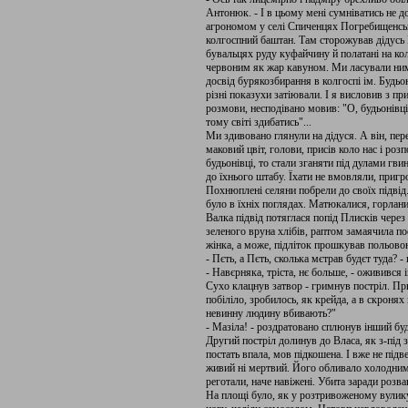
Антонюк. - І в цьому мені сумніватись не 
агрономом у селі Спиченцях Погребищенсько
колгоспний баштан. Там сторожував дідусь 
бувальцях руду куфайчину й полатані на кол
червоним як жар кавуном. Ми ласували ним 
досвід бурякозбирання в колгоспі ім. Будьо
різні показухи затіювали. І я висловив з п
розмови, несподівано мовив: "О, будьонівців
тому світі здибатись"...
Ми здивовано глянули на дідуся. А він, пер
маковий цвіт, голови, присів коло нас і роз
будьонівці, то стали зганяти під дулами гви
до їхнього штабу. Їхати не вмовляли, пригро
Похнюплені селяни побрели до своїх підвід
було в їхніх поглядах. Матюкалися, горла
Валка підвід потяглася попід Плисків через
зеленого вруна хлібів, раптом замаячила пос
жінка, а може, підліток прошкував польово
- Пєть, а Пєть, сколька мєтрав будєт туда? -
- Навєрняка, тріста, нє больше, - оживився 
Сухо клацнув затвор - гримнув постріл. Пр
побіліло, зробилось, як крейда, а в скрон
невинну людину вбивають?"
- Мазіла! - роздратовано сплюнув інший буд
Другий постріл долинув до Власа, як з-під 
постать впала, мов підкошена. І вже не підв
живий ні мертвий. Його обливало холодним
реготали, наче навіжені. Убита заради розва
На площі було, як у розтривоженому вулику.