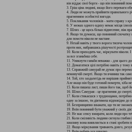
він віддає свої борги - що він повинний пом
3. Гріш ціна людині, якщо його переваги об
4. Люди не можуть прийняти правильного р
прагненням особистої вигоди.
5. Покликання чоловіків - мати справу з кр
6. У межах одного вдиху немає місця ілюзія
7. Шлях - це щось більш піднесенне, ніж пра
8. Якщо ти думаєш, що повинний спочатку в
для помсти ніколи не настане.
9. Нехай навіть у твого ворога тисяча чоло
проти них, набравшись рішучості розтрощит
10. Коли приходить час, міркувати ніколи. 
за все зганьбиш себе.
11. Уникнути ганьби неважко - для цього до
12. Домагатися цілі потрібно навіть у тому
13. Справжній самурай не думає про перемог
неминучій смерті. Якщо ти вчиниш так само
14. Той, хто заздалегідь не вирішив прийнят
Але якщо він буде готовий померти, хіба не
15. Коли пишеш лист, пиши його так, щоб йо
16. Шлях Самурая - це прагнення до смерті
17. Коли стикаєшся з труднощами, потрібно
одну за іншою, ти діятимеш відповідно до п
18. Безпринципно вважати, що ти не зможеш
19. Воїн повинний бути уважний у своїх діях
20. Не має сенсу вмирати, коли люди про те
21. Коли сміливість людини сягнула глибин й
хвилину вона виявляється в стані зробити п
22. Якщо міркування тривають довго, резу
23. Воїн робить усе швидко.