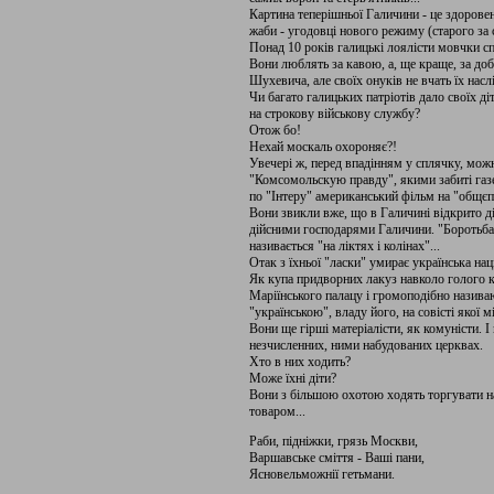
Картина теперішньої Галичини - це здоров
жаби - угодовці нового режиму (старого за
Понад 10 років галицькі лоялісти мовчки сп
Вони люблять за кавою, а, ще краще, за до
Шухевича, але своїх онуків не вчать їх насл
Чи багато галицьких патріотів дало своїх діт
на строкову військову службу?
Отож бо!
Нехай москаль охороняє?!
Увечері ж, перед впадінням у сплячку, мож
"Комсомольскую правду", якими забиті газе
по "Інтеру" американський фільм на "общєп
Вони звикли вже, що в Галичині відкрито дію
дійсними господарями Галичини. "Боротьба" 
називається "на ліктях і колінах"...
Отак з їхньої "ласки" умирає українська нац
Як купа придворних лакуз навколо голого к
Маріїнського палацу і громоподібно називаю
"українською", владу його, на совісті якої 
Вони ще гірші матеріалісти, як комуністи. І
незчисленних, ними набудованих церквах.
Хто в них ходить?
Може їхні діти?
Вони з більшою охотою ходять торгувати н
товаром...
Раби, підніжки, грязь Москви,
Варшавське сміття - Ваші пани,
Ясновельможнії гетьмани.