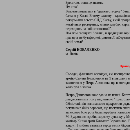
Зрештою, вони це знають.
Ну і що?
Головне потрапити в "державотворчу" банду
бажано у Києві. В тому самому - зденаціон
покидьками всього СНД Києву, який процинд
незлічених ресторанах, нічних клубах, стри
переходять на "общєпонятний".
Лоялізм галицької "еліти", її традиційне вір
прагнуть не бутафорної, ринкової, ліберально
своїй землі!
Сергій КОВАЛЕНКО
м. Львів
Правда
Солодкі, фальшиві оповідки, які настирли
армію Семена Будьонного та її визвольну мі
захоплення у Петра Антонюка ще в молодості
холонула в жилах.
Петро Данилович вже давно на пенсії. Багато
два десятиліття тому під назвою "Крах біло
бібліотеці, він невипадково підкреслив рядк
вступила в бій з ворогом, що наступав силою
запеклого бою рота була порубана повністю..
М. Будьонним зробив коротку зупинку у Ме
комісар Кінної армії Климент Ворошилов. В
владу... Глибоко запали в серця селян-бідняк
- Ось так лицемірно і надміру брехливо обіл