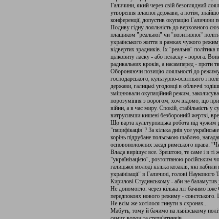
Галичини, який через свій безоглядний лоя
утворення власної держави, а потім, знайшо
конференції, допустив окупацію Галичини 
Подиву гідну лояльність до верховного сюзе
плащиком "реальної" чи "позитивної" політ
українського життя в рамках чужого режим
відвертих зрадників. Їх "реальна" політика 
цілковиту ласку - або неласку - ворога. Во
радикальних кроків, а насамперед - проти т
Обороняючи позицію лояльності до режиму,
господарського, культурно-освітнього і полі
держави, галицькі угодовці в обличчі тоді
зміцнювали окупаційний режим, заколисува
порозуміння з ворогом, хоч відомо, що при
війни, а в час миру. Спокій, стабільність у 
витрусивши кишені безборонній жертві, вреш
Що варта культурницька робота під чужим р
"пацифікація"? За кілька днів усе українськ
корінь підрубане польською шаблею, нагад
основоположних засад римського права: "Чия
Влада вирішує все. Зрештою, те саме і в ті ж
"українізацією", розтоптаною російським чоб
галицької молоді кілька козаків, які наби
українізації" в Галичині, голові Наукового
Кирилові Студинському - аби не баламутив 
Не допомогло: через кілька літ бачимо вже 
передпокоях нового режиму - совєтського.
Не всім же хотілося гинути в схронах...
Мабуть, тому й бачимо на львівському політ
самих ворон та стерв'ятників...