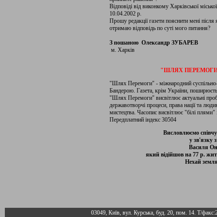
Відповіді від виконкому Харківської міської
10.04.2002 р.
Прошу редакції газети пояснити мені після
отримаю відповідь по суті мого питання?
З пошаною Олександр ЗУБАРЕВ
м. Харків
"ШЛЯХ ПЕРЕМОГИ"
"Шлях Перемоги" - міжнародний суспільно
Бандерою. Газета, крім України, поширюєтьс
"Шлях Перемоги" висвітлює актуальні проб
державотворчі процеси, права нації та людин
мистецтва. Часопис висвітлює "білі плями" 
Передплатний індекс 30504
Висловлюємо співчу
у зв'язку 
Василя О
який відійшов на 77 р. жит
Нехай земля
03049, Київ, вул. Курська, буд. 20, пом. 14. Т/факс: