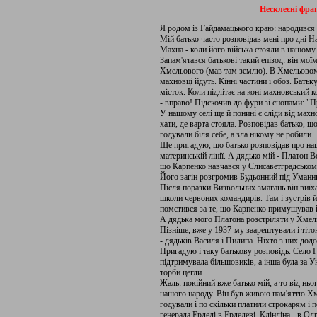
Несклеєні фраг
Я родом із Гайдамацького краю: народився 
Мій батько часто розповідав мені про дні Н
Махна - коли його війська стояли в нашому
Запам'ятався батькові такий епізод: він мої
Хмельового (мав там землю). В Хмельовому 
махновці йдуть. Кінні частини і обоз. Батьк
місток. Коли підлітає на коні махновський 
- вправо! Підскочив до фури зі снопами: "П
У нашому селі ще й понині є сліди від махно
хати, де варта стояла. Розповідав батько, щ
годували біля себе, а зла нікому не робили.
Ще пригадую, що батько розповідав про на
материнській лінії. А дядько мій - Платон
що Карпенко навчався у Єлисаветградськом
Його загін розгромив Будьонний під Уман
Після поразки Визвольних змагань він виїха
школи червоних командирів. Там і зустрів й
помстився за те, що Карпенко примушував й
А дядька мого Платона розстріляти у Хмель
Пізніше, вже у 1937-му заарештували і тіток
- дядьків Василя і Пилипа. Ніхто з них дод
Пригадую і таку батькову розповідь. Село Г
підтримувала більшовиків, а інша була за У
торби цегли...
Жаль: покійний вже батько мій, а то від ньо
нашого народу. Він був живою пам'яттю Хмел
годували і по скільки платили строкарям і 
генерала Ерделі в Ерделеві, Кліндіна - в Одр