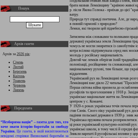
Подільський отаман Яків Байда-Голюк, якого
брата назвав Лемківщину "країною живої крас
Пошук
р. після Якова Голюка - приїхав до цієї "кр
ватру.
Природа тут справді поетична. Але, де нар
в повній гармонії з природою?
Лемки, які творили цей піднебесно-гірський
Затиснена між словаками та поляками прадав
держави) українська земля Лемківщина тради
Архів газети
чомусь не могли змиритися із самобутнім іс
котра всіляко підтримувала серед них моск
Архів за
2026 рік
:
молодь у російську національність.
Довгий час лемків оберігав їхній традиційн
Січень
полонізації, російщенню та словакизації, а
Лютий
національному рухові, тим більше, що украї
Березень
віддаленим.
Квітень
Український рух на Лемківщині почав розгор
Травень
Лемківщині вже діяло 22 читальні "Просвіти
Червень
Перша світова війна призвела до ослаблення 
Липень
русофілів та проголошення у 1918 р. Захід
українське національне життя на Лемківщин
центром у с. Команчі.
У 1920-х роках українська течія почала пе
Передплата
став Сянік. Свого піку український рух дос
падіння польської держави в 1939 р. зник 
Українська пружина почала розпрямлятися. 
“Незборима нація” – газета для тих, хто
ці роки український культурно-освітній ру
хоче знати історію боротьби за свободу
українські школи, в тому числі й середні фа
України.
Це газета, в якій висвітлюються
Зникли нарешті й русофільські впливи у це
невідомі сторінки Визвольної боротьби за