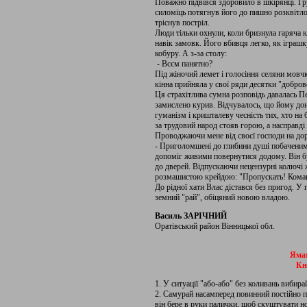
Поважно підвівся здоровило в шкірянці. Гру
силоміць потягнув його до пишно розквітлог
тріснув постріл.
Люди тільки охнули, коли бризнула гаряча кр
навік замовк. Його вбивця легко, як іграшк
кобуру. А з-за столу:
- Всєм панятно?
Під жіночий лемет і голосіння селяни мовч
кінна прийняла у свої ряди десятки "добров
Ця страхітлива сумна розповідь давалась Пе
замислено курив. Відчувалось, що йому дон
гуманізм і кришталеву чесність тих, хто на 
за трудовий народ стояв горою, а насправді
Проводжаючи мене від своєї господи на до
- Приголомшені до глибини душі побаченим,
допоміг живими повернутися додому. Він бу
до дверей. Відпускаючи нецензурні колючі ж
розмашистою крейдою: "Пропускать! Коман
До рідної хати Влас дістався без пригод. У
земний "рай", обіцяний новою владою.
Василь ЗАРІЧНИЙ
Оратівський район Вінницької обл.
Яма
Кн
1. У ситуації "або-або" без коливань вибира
2. Самурай насамперед повинний постійно пам
він бере в руки палички, щоб скуштувати но