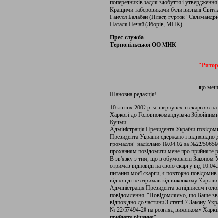
попередників задля здобуття і утвердження
Кращими таборовиками були визнані Світлан
Гануся Балабан (Пласт, гурток "Саламандри
Наталя Нечай (Зборів, МНК).
Прес-служба
Тернопільської ОО МНК
"Ритор
що мешк
Шановна редакція!
10 квітня 2002 р. я звернувся зі скаргою на
Харкові до Головнокомандувача Збройними
Кучми.
Адміністрація Президента України повідоми
Президента України одержано і відповідно д
громадян" надіслано 19.04.02 за №22/50659
проханням повідомити мене про прийняте рі
В зв'язку з тим, що в обумовлені Законом 
отримав відповіді на свою скаргу від 10.04.
питання моєї скарги, я повторно повідомив
відповіді не отримав від виконкому Харківсь
Адміністрація Президента за підписом голов
повідомлення: "Повідомляємо, що Ваше зве
відповідно до частини 3 статті 7 Закону Ук
№ 22/57494-20 на розгляд виконкому Харків
прийняте рішення".