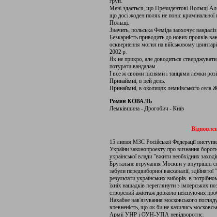
груп.
Мені здається, що Президентові Польщі Алє
що досі жоден поляк не поніс кримінальної 
Польщі.
Значить, польська Феміда заохочує вандалі
Безкарність приводить до нових проявів ва
осквернення могил на військовому цвинтарі
2002 р.
Як не прикро, але доводиться стверджувати
потурати вандалам.
І все ж своїми піснями і танцями лемки роз
Принаймні, в цей день.
Принаймні, в околицях лемківського села 
Роман КОВАЛЬ
Лемківщина - Дрогобич - Київ
Відновле
15 липня МЗС Російської Федерації виступи
України законопроекту про визнання боро
української влади "вжити необхідних заході
Брутальне втручання Москви у внутрішні с
забули передвиборної вакханалії, здійнят
результати українських виборів в потрібном
їхніх нащадків переглянути з імперських по
створений ажіотаж довколо неіснуючих про
Нахабне нав'язування московського погляд
впевненість, що як би не казились московсь
Армії УНР і ОУН-УПА невідворотнє.