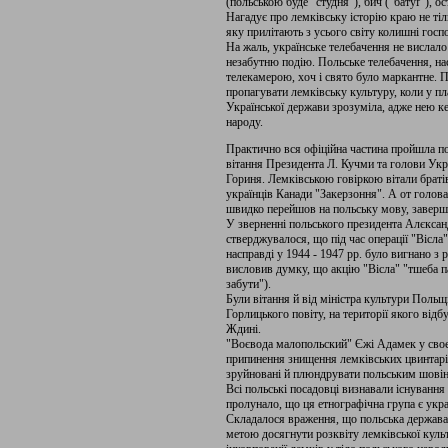
(польською буде "студня"), бич ("батуґ"), ост
Нагадує про лемківську історію краю не тіл
яку прилітають з усього світу колишні госп
На жаль, українське телебачення не вислало
незабутню подію. Польське телебачення, нас
телекамерою, хоч і свято було маркантне. 
пропагувати лемківську культуру, коли у пл
Української держави зрозуміла, адже нею к
народу.
Практично вся офіційна частина пройшла 
вітання Президента Л. Кучми та голови Укр
Гориня. Лемківською говіркою вітали брат
українців Канади "Закерзоння". А от голо
швидко перейшов на польську мову, заверш
У зверненні польського президента Алєксанд
стверджувалося, що під час операції "Вісла
насправді у 1944 - 1947 рр. було вигнано з
висловив думку, що акцію "Вісла" "тшеба пам
забути").
Були вітання й від міністра культури Польщ
Горлицького повіту, на території якого відб
Ждині.
"Воєвода малопольский" Єжі Адамек у своє
припинення знищення лемківських цвинтарів
зруйновані й плюндрувати польським шовіні
Всі польські посадовці визнавали існування
пролунало, що ця етнографічна група є укр
Складалося враження, що польська держава
метою досягнути розквіту лемківської культ