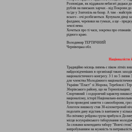
Розповідав, як віддавали небагаті дядьки до
рублів на панських харчах - від Покрови до 
та їде у Златопіль на базар. А там - майстрі
всього - очі розбігаються. Купували дівці з
фалдами, черевики на гумках, а ще - прядку
землі нема.
Хочеться про ті часи, зокрема про отаманів
рідного краю.
Володимир ТЕРТИЧНИЙ
Чернівецька обл.
Націоналісти 
Традиційно місяць липень є піком літніх ви
найдосвідченіших в організації таких заход
націоналістичного конгресу. З 1 по 5 лип
для членства Молодіжного націоналістичного
України "Пласт" зі Зборова, Теребовлі і Те
Зборівського району, що на Тернопільщині.
Спортивний і оздоровчий характер вишколу 
націоналізму, історії Національно-визвольн
Були проведені заняття з самооборони, гри в
Апогеєм вишколу став 30-кілометровий ніч
подолати дану відстань із вантажем у кільк
На світанку рейдова група прибула в Долин
місця всеукраїнського таборування молодіж
За словами коменданта табору "Вовчі стежі"
випробуванням на мужність та витривалість