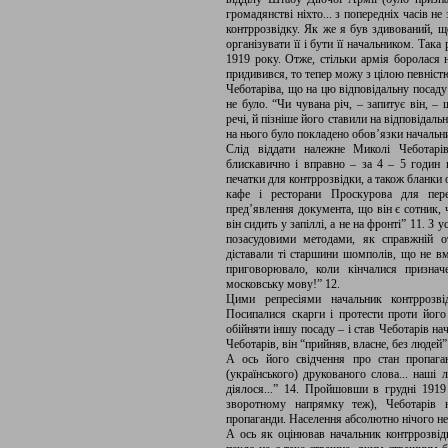
громадянстві ніхто... з попередніх часів не 
контррозвідку. Як же я був здивований, що
організувати її і бути її начальником. Така
1919 року. Отже, стільки армія боролася 
придивився, то тепер можу з цілою певністю
Чеботаріва, що на цю відповідальну посаду
не було. “Чи чувана річ, – запитує він, –
речі, й пізніше його ставили на відповідаль
на нього було покладено обов’язки началь
Слід віддати належне Миколі Чеботарів
блискавично і вправно – за 4 – 5 годин
печатки для контррозвідки, а також бланки о
кафе і ресторани Проскурова для пере
пред’явлення документа, що він є сотник, 
він сидить у запіллі, а не на фронті” 11. З 
позасудовими методами, як справжній о
діставали ті старшини шомполів, що не вмі
приговорювало, коли кінчалися призначе
московську мову!” 12.
Цими репресіями начальник контррозві
Посипалися скарги і протести проти йог
обійняти іншу посаду – і став Чеботарів на
Чеботарів, він “прийняв, власне, без людей”
А ось його свідчення про стан пропаган
(українського) друкованого слова... наші
діялося...” 14. Пройшовши в грудні 1919
зворотному напрямку теж), Чеботарів н
пропаганди. Населення абсолютно нічого не 
А ось як оцінював начальник контррозвід