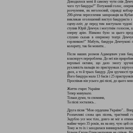
Доводилося мені й самому чути спів Демчу
чого тут бандура?” Потужний голос, оперний
розчулення, як неголосний, справді кобзар
200-річчя переселення запорожців на Кубан
викликав оголошений виступ бандуриста з 
сцену-пліт, де перед тим виступали чудові
ступив Юрій Демчук і могутнім голосом, щ
оперну арію. Ніяково було за цього пре
слушно сказав в оперному театрі Демчу
горлянкою!” Мабуть, бандура Демчукові п
колориту, так би мовити...
Після наших розмов Адамцевич узяв банду
власноруч перероблена. До неї він приробив
верхньої октави, що дало змогу зручні
рухливість пальців по приструнках і віртуо
двох, а то й трьох бандур. Для зручності т
Його бандура мала 13 басів і 25 приструнків
Проспівав він усього дві пісні, до цього м
Життя стареє України
Тепер минувало.
Тільки думи, та спомини,
Та пісні зостались...
Друга пісня “Моя сердешна Україно”... Впер
Розпачливі слова цих пісень, трагічний 
Задубло усе моє тіло, довго не міг я отями
майже через 35 років, як на яву, чую цей с
Тому ж то їх і заходилася винищувати імпе
Більше Євген Олександрович не співав. Н