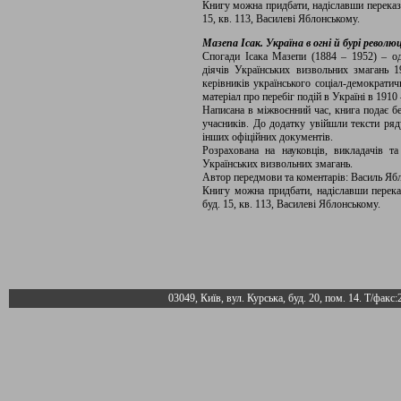
Книгу можна придбати, надіславши переказом
15, кв. 113, Василеві Яблонському.
Мазепа Ісак. Україна в огні й бурі революції
Спогади Ісака Мазепи (1884 – 1952) – од
діячів Українських визвольних змагань 1
керівників українського соціал-демократич
матеріал про перебіг подій в Україні в 1910 
Написана в міжвоєнний час, книга подає без
учасників. До додатку увійшли тексти ряду
інших офіційних документів.
Розрахована на науковців, викладачів та 
Українських визвольних змагань.
Автор передмови та коментарів: Василь Яб
Книгу можна придбати, надіславши переказ
буд. 15, кв. 113, Василеві Яблонському.
03049, Київ, вул. Курська, буд. 20, пом. 14. Т/факс: