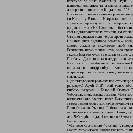
передмові до книги Володимир Сідак: “З
питаннях, несприйняття свавілля, з іншого
до ворогів, опонентів та й підлеглих...” 23.
Просто захоплення викликає організаційний
і в Києві, і у Вінниці... Наприклад, коли 
спромігся організувати та озброїти 
продовольства УНР. Саме так – “без гроша”
свої відділи повстанські отамани, які стали
Отак повернулася доля “борця проти отаман
і виявив риси видатного отамана – органі
суворо стежив за виконанням своїх наказ
Безжалісно карав винних і тих, кого вва
заходів (суд або мусить засудити на страту, 
Проблема Директорії та її лідерів поляга
боротися ніхто не збирався – ні Головний От
ні начальник контррозвідки... Зате всі 
яскраво проілюстрована істина, що найчас
мають самі.
Щоб підсумувати розмову про отаманщину 
регулярної Армії УНР, який волею обст
глибоко шанували і Головний Отаман С
Чеботарів, і повстанські отамани. Мова пр
визнаючи його заслуги перед Батьківщи
звання полковника і призначив командуваче
Правобережної України. Чеботаріва ж пов
українсько-польському кордоні. Врешті, лу
для Чеботаріва, і для Головного Отамана
Гальчевського:
“Ми часто чуємо слово “отаманія”, говорене
Бачите українського громадянського дія