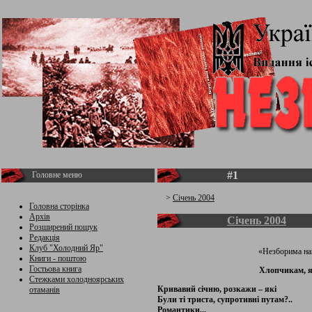
#1
Головне меню
>
Січень 2004
Головна сторінка
Архів
Січень 2004
Розширений пошук
Редакція
Клуб "Холодний Яр"
«Незборима нац
Книги - поштою
Гостьова книга
Хлопчикам, я
Стежками холодноярських
Кривавий січню, розкажи – які
отаманів
Були ті триста, супротивні путам?..
Романтики...