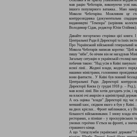
Оскільки я не прагну ухвалювати вердикти,
мав рацію Чеботарів, виконуючи усні на
іншого популярного ватажка... Маю намір
Миколи Чеботаріва. Можливим це ста
контррозвідника (документальна спадщ
видавництві “Темпора” (керівник колект
Володимир Сідак, редактор Юлія Олійник).
Давайте погортаємо сторінки цієї книги. 
Центральної Ради й Директорії та їхніх інсти
Про Український військовий генеральний ко
Микола Чеботарів написав коротко: “Цей ко
пишу “ніби”, бо нічим він не нагадував Міні
Загальну ситуацію в українській столиці нап
побачив такою: “Над усім в Київі панувало 
ясної лінії... Жодної влади, жодного поря
нашими міністрами, головними провідниками
вони фантасти... У Київі був повний безлад
Центральної Ради. Директорії контрроз
Директорії Києва (у грудні 1918 р. – Ред.)
мав ясної лінії. Він хотів догодить усім, і 
на власні очі анархію в адміністрації держав
А ось оцінка “влади” Директорії під час п
менший хаос, свідком якого я був у Київі.
на двох кріслах... Фронт наближався, а у Ві
більшості військовиками. І знову влада ні
ресторанах, а пізніше – у проскурівських 
умовах героїчно б’ється на фронті, а значн
страшного кінця.
А що “спецслужби української держави”?
відділу Штабу Діючої Армії (було призна