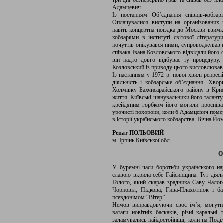
три дні безперервно грав та співав без пл
Адамцевич.
Із постанням Об’єднання співців-кобза
Оплачувалися виступи на організованих 
навіть концертна поїздка до Москви взим
кобзарями в інституті світової літератур
почуттів опікувався ними, супроводжував ї
співака Івана Козловського відвідали його
він надто довго відбуває ту процедуру.
Козловський із приводу цього висловлював
Із настанням у 1972 р. нової хвилі репресі
діяльність і кобзарське об’єднання. Хв
Холмівку Бахчисарайського району в Крим
життя. Київські шанувальники його талант
крейдяним горбком його могили проспівал
урочисті похорони, коли б Адамцевич поме
в історії українського кобзарства. Вічна Йо
Ренат ПОЛЬОВИЙ
м. Ірпінь Київської обл.
О
У буремні часи боротьби українського 
славою вкрила себе Гайсинщина. Тут діял
Голого, який скарав зрадника Саву Чалог
Чорновіл, Підкова, Гива-Плахотнюк і б
псевдонімом “Вітер”.
Немов виправдовуючи своє ім’я, могутні
ватаги новітніх баскаків, різні каральні 
заламувались найдостойніші, коли на Поді