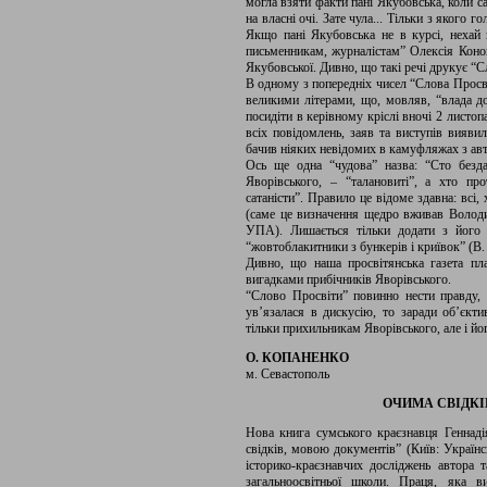
могла взяти факти пані Якубовська, коли са
на власні очі. Зате чула... Тільки з якого 
Якщо пані Якубовська не в курсі, нехай
письменникам, журналістам” Олексія Кононе
Якубовської. Дивно, що такі речі друкує “С
В одному з попередніх чисел “Слова Просві
великими літерами, що, мовляв, “влада д
посидіти в керівному кріслі вночі 2 листоп
всіх повідомлень, заяв та виступів виявил
бачив ніяких невідомих в камуфляжах з авт
Ось ще одна “чудова” назва: “Сто безда
Яворівського, – “талановиті”, а хто прот
сатаністи”. Правило це відоме здавна: всі, 
(саме це визначення щедро вживав Волод
УПА). Лишається тільки додати з його ж
“жовтоблакитники з бункерів і криївок” (В.
Дивно, що наша просвітянська газета пл
вигадками прибічників Яворівського.
“Слово Просвіти” повинно нести правду,
ув’язалася в дискусію, то заради об’єкти
тільки прихильникам Яворівського, але і йо
О. КОПАНЕНКО
м. Севастополь
ОЧИМА СВІДКІ
Нова книга сумського краєзнавця Геннад
свідків, мовою документів” (Київ: Українс
історико-краєзнавчих досліджень автора 
загальноосвітньої школи. Праця, яка в