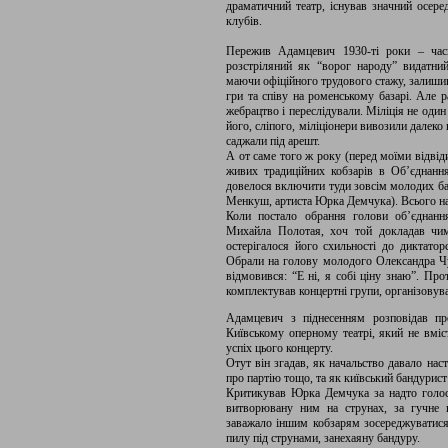
драматичний театр, існував значний осеред
клубів.
Пережив Адамцевич 1930-ті роки – часи
розстріляний як “ворог народу” видатний
маючи офіційного трудового стажу, залишився
гри та співу на роменському базарі. Але ра
жебрацтво і переслідували. Міліція не оди
його, сліпого, міліціонери вивозили далеко
саджали під арешт.
А от саме того ж року (перед моїми відвід
живих традиційних кобзарів в Об’єднання
довелося включити туди зовсім молодих ба
Менкуш, артиста Юрка Демчука). Всього на
Коли постало обрання голови об’єднанн
Михайла Полотая, хоч той докладав чим
остерігалося його схильності до диктатор
Обрали на голову молодого Олександра Чу
відмовився: “Е ні, я собі ціну знаю”. Про
комплектував концертні групи, організовував
Адамцевич з піднесенням розповідав пр
Київському оперному театрі, який не вміс
успіх цього концерту.
Отут він згадав, як начальство давало нас
про партію тощо, та як київський бандурис
Критикував Юрка Демчука за надто голосн
витворювану ним на струнах, за гучне 
заважало іншим кобзарям зосереджуватися
пилу під струнами, занехаяну бандуру.