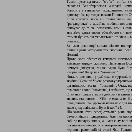
Тільки чуєте від нього: “я”, “я”, “ми”… а
сміються. Він обурюється на людей і кричи
Говорите з генералом, полковником, який 
критикує їх, критикує накази Головного О
Коли спитаєте, чого він такий лихий на 
“регулярники” з армії не любили повстан
прибував до т. зв. регулярної армії і ст
звичайно давав наказ обеззброювати пов
отаман був самою українською стихією – в
боятись...
За часів революції казали: цілком вистарч
війни! Цими методами так “побили” рево
Польщі.
Проте, коли зберуться генерали шести-се
військову нараду, скликану Начальним В
почнуть дискусію, чи не варто було б 
історичний! Чи це не є “отаманія”?
Читаєте висновки українського журналіста
згубили Україну! Чуєте розмову українськог
організацією, все це – “отаманія”. Отже, в
вимовляє слово “отаманія”, і побачите, що в
Отамани – люди зі всіма добрими й злими 
звались старшинами. Хіба це можна їм бра
провідником, то царський наказ не є для нь
мало дисципліновані. Були й такі” 24.
Що казати, були серед отаманів різні люд
бажали нікому підкорятися. Але яка нескін
собі до послуху інших, а й мав силу волі 
організуюче начало, бо є авторитетними ке
керівник революційної стихії Яків Гальче