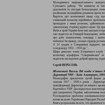
Молодіжного націоналістичного конгрес
Сумського району. “Не минаючи ні титл
документів та спогадів безпосередніх оче
російським окупаційним режимом проти ме
Вартість цієї колективної праці слід ш
учнівський колектив перейнявся проблемо
проводили з ними розмови, здійснювали 
замовчувану сторінку рідного краю. Ця пра
Якби в цілій Україні були такі шкільні істо
такі педагоги як Геннадій Іванущенко, якб
про добу поневолення, геноциду і звитяж
побачило би правду, скільки сердець розчах
А 14 грудня в Северинівні відкрито па
голодомору 1932 – 1933 рр.”...
Щиро дякуємо члену Історичного клубу 
колективу агрофірми “Северинівська” за 
педагогів наслідувати добрий приклад укра
Сергій ВЕРЕСЕНЬ
Яблонський Василь. Від влади п’ятьох 
Директорії УНР. – Київ: Альтерпрес, 2001. 
Монографію присвячено третій формі де
змагань 1917 – 1920-х років – Директорі
трансформації Директорії як вищого органу
боротьби в УНР. Досліджується конституцій
ідеї суверенітету України, забезпечення пол
Розглядаються проблеми зовнішньополітично
вплив на долю Української Народної Респуб
Книга розрахована на всіх, хто цікавиться і