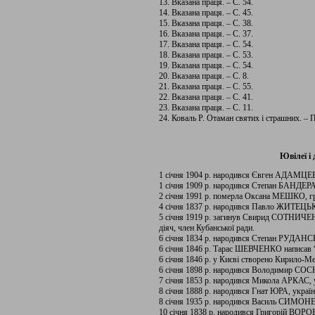
13. Вказана праця. – С. 54.
14. Вказана праця. – С. 45.
15. Вказана праця. – С. 38.
16. Вказана праця. – С. 37.
17. Вказана праця. – С. 54.
18. Вказана праця. – С. 53.
19. Вказана праця. – С. 54.
20. Вказана праця. – С. 8.
21. Вказана праця. – С. 55.
22. Вказана праця. – С. 41.
23. Вказана праця. – С. 11.
24. Коваль Р. Отаман святих і страшних. – П
Ювілеї і 
1 січня 1904 р. народився Євген АДАМЦЕВ
1 січня 1909 р. народився Степан БАНДЕР
2 січня 1991 р. померла Оксана МЕШКО, гр
4 січня 1837 р. народився Павло ЖИТЕЦЬК
5 січня 1919 р. загинув Свирид СОТНИЧЕН
діяч, член Кубанської ради.
6 січня 1834 р. народився Степан РУДАНС
6 січня 1846 р. Тарас ШЕВЧЕНКО написав “
6 січня 1846 р. у Києві створено Кирило-Ме
6 січня 1898 р. народився Володимир СОСЮ
7 січня 1853 р. народився Микола АРКАС, у
8 січня 1888 р. народився Гнат ЮРА, україн
8 січня 1935 р. народився Василь СИМОНЕ
10 січня 1838 р. народився Григорій ВОРО