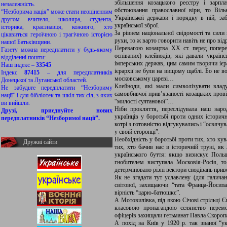
збільшення козацького реєстру і зарпл
незалежність.
обстоювання православної віри, то Віл
“Незборима нація” може стати неоціненним
Української держави і порядку в ній, з
другом вчителя, школяра, студента,
української зброї.
історика, краєзнавця, кожного, хто
За рівнем національної свідомості та сили
цікавиться героїчною і трагічною історією
рухи, то ж варто говорити навіть не про від
нашої Батьківщини.
Перевагою козацтва ХХ ст. перед поперед
Газету можна передплатити у будь-якому
оспіваних) клейнодів, які давали україн
відділенні пошти:
імперських держав, цим самим творячи ієр
Наш індекс –
33545
ієрархії не були на вищому щаблі. Бо не в
Індекс
87415
– для передплатників
московському цареві…
Донецької та Луганської областей.
Клейноди, які мали символізувати влад
Не забудьте передплатити “Незбориму
самовбивчої прив’язаності козацьких прові
нації” і для бібліотек та шкіл тих сіл, з яких
“милості султанової”…
ви вийшли.
Ніби прокляття, переслідувала наш наро
Друзі, приєднуйте нових
українців у боротьбі проти одних історич
передплатників “Незборимої нації”.
котрі з готовністю відгукувались і “освяч
у своїй сторонці”.
Необхідність у боротьбі проти тих, хто ку
Дружні сайти
тих, хто бачив нас в історичній труні, як
українського буття: якщо визискує Польщ
гнобителем виступала Московія-Росія, т
детерміновано різні вектори сподівань прив
Як не згадати тут уславлену (для галичан
світової, захищаючи “тата Франца-Йосипа
вірність “царю-батюшкє”.
А Мотовилівка, під якою Січові стрільці 
класовою пропагандою селянство перемо
офіцерів захищали гетьманат Павла Скороп
А похід на Київ у 1920 р. так званої “ук