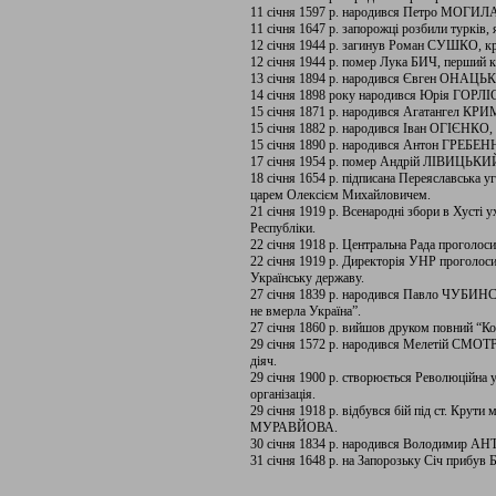
11 січня 1597 р. народився Петро МОГИЛА,
11 січня 1647 р. запорожці розбили турків, я
12 січня 1944 р. загинув Роман СУШКО, к
12 січня 1944 р. помер Лука БИЧ, перший к
13 січня 1894 р. народився Євген ОНАЦЬКИ
14 січня 1898 року народився Юрія ГОРЛ
15 січня 1871 р. народився Агатангел КР
15 січня 1882 р. народився Іван ОГІЄНКО, у
15 січня 1890 р. народився Антон ГРЕБЕН
17 січня 1954 р. помер Андрій ЛІВИЦЬКИЙ
18 січня 1654 р. підписана Переяславська
царем Олексієм Михайловичем.
21 січня 1919 р. Всенародні збори в Хусті 
Республіки.
22 січня 1918 р. Центральна Рада проголос
22 січня 1919 р. Директорія УНР проголоси
Українську державу.
27 січня 1839 р. народився Павло ЧУБИНСЬ
не вмерла Україна”.
27 січня 1860 р. вийшов друком повний “
29 січня 1572 р. народився Мелетій СМО
діяч.
29 січня 1900 р. створюється Революційна у
організація.
29 січня 1918 р. відбувся бій під ст. Крут
МУРАВЙОВА.
30 січня 1834 р. народився Володимир АН
31 січня 1648 р. на Запорозьку Січ при