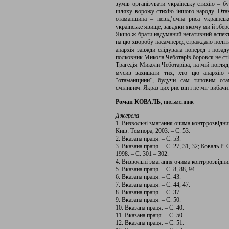
зумів організувати українську стихію – бу
шляху ворожу стихію іншого народу. Ота
отаманщина – невід’ємна риса українськ
українське явище, завдяки якому ми й збере
Якщо ж брати надуманий негативний аспект ц
на цю хворобу насамперед страждало політи
анархія завжди слідувала поперед і позаду
полковник Микола Чеботарів боровся не стіл
Трагедія Миколи Чеботаріва, на мій погляд
мусив захищати тих, хто цю анархію с
“отаманщини”, будучи сам типовим ота
сміливим. Якраз цих рис він і не міг вибач
Роман КОВАЛЬ
, письменник
Джерела
1. Визвольні змагання очима контррозвідн
Київ: Темпора, 2003. – С. 53.
2. Вказана праця. – С. 53.
3. Вказана праця. – С. 27, 31, 32; Коваль Р
1998. – С. 301 – 302.
4. Визвольні змагання очима контррозвідника
5. Вказана праця. – С. 8, 88, 94.
6. Вказана праця. – С. 43.
7. Вказана праця. – С. 44, 47.
8. Вказана праця. – С. 37.
9. Вказана праця. – С. 50.
10. Вказана праця. – С. 40.
11. Вказана праця. – С. 50.
12. Вказана праця. – С. 51.