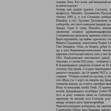
отамана Лиха. Хто ж він, цей невідомий ме
ні життя ворогів?
Автору цих рядків вдалося з’ясувати, 
професією, Михайло Трохимович Підлужн
стилем) 1901 р. в селі Степашки нинішнь
Михайла, в сім’ї Трохима Трохимовича та
хліборобів, які свято шанували традиції пр
Ликера. Один із синів, Михайло, вияви
закінчення місцевої церковнопарафія
Степашківську двокласну церковно-учительс
Варто відзначити, що майже одночасно з м
Микита Годованець, композитор Родіон Ска
Гнат Западнюк. Отже, як бачимо, добра ос
що в часи Національно-визвольних змаган
церковно-учительської школи, взяв у них на
144-ї Надбужанської повстанської дивіз
Левченка, а з весни 1922 року – отаманом 
В більшовицьких джерелах (станом на 10 тр
спочатку був пішим, а згодом перетворився
джерело стверджує, що 24 травня 1922 р. з
старшин. “Отаман схожий на грузина, в син
селі Шура (за 5 верст на південь від Брацл
залишено відозву до селян із закликом при
Вітер та начальник штабу Геній. 25 травня
агентів Брацлавського політбюро (тобто Ч
того ж року вчинили напад на Ситківець
партизани на околиці села Сокілець розст
нападу загинуло двоє червоноармійців.
Червоні розвідники доповідали, що партиза
Сорокодуби і Шура, коло Брацлава, маючи п