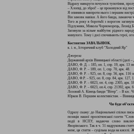
Відразу навкруги почулося тупотіння, прол
– Хлопці, до зброї! – це прокинувся від пос
Я опинився навпроти нього і першим вистрі
Він замовк навіки. А його банда, ламаючи ч
Того ж року в боротьбі з ворогом загинули
Підлужняк, Микола Чорноморець, Леонід Ба
Загинули за вільне майбутнє рідного народ
минулого. Тому і досі спочивають герої, ог
Костянтин ЗАВАЛЬНЮК
,
к. і. н., Історичний клуб “Холодний Яр”
Джерела
Державний архів Вінницької області (далі – 
ДАВО, Ф. Д. – 185, оп. 1, спр. 19, арк. 13 зв
ДАВО, Ф. Р. – 189, оп. 1, спр. 70, арк. 48.
ДАВО, Ф. Р. – 925, оп. 8, спр. 56, арк. 116 з
ДАВО, Ф.Р. – 925, оп. 8, спр. 84, арк. 127, 1
ДАВО, Ф. Р. – 6023, оп. 4, спр. 2305, арк. 18
ДАВО, Ф. Р. – 6023, оп.4, спр. 21392, арк. 6
Лозовий А. Кінець банди “Вітер”. – В кн.: Ч
Юрков В. Першим колективістам. – Вінницьк
Чи буде об’єк
Одразу скажу: до Національної спілки пись
позиція нашої просвітянської газети “Сло
події в НСПУ, надаючи слово виключ
Яворівського. Так в ч. 51 надрукована статт
мене, ця стаття – суцільна вода на киселі. 