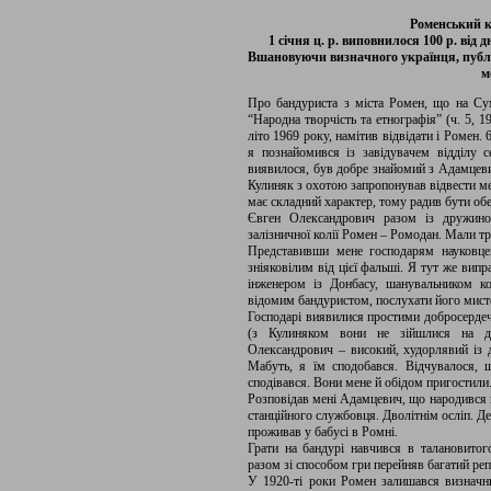
Роменський к
1 січня ц. р. виповнилося 100 р. ві
Вшановуючи визначного українця, публі
м
Про бандуриста з міста Ромен, що на Сум
“Народна творчість та етнографія” (ч. 5, 
літо 1969 року, намітив відвідати і Ромен
я познайомився із завідувачем відділу 
виявилося, був добре знайомий з Адамцевич
Кулиняк з охотою запропонував відвести м
має складний характер, тому радив бути об
Євген Олександрович разом із дружино
залізничної колії Ромен – Ромодан. Мали тр
Представивши мене господарям науковце
зніяковілим від цієї фальші. Я тут же вип
інженером із Донбасу, шанувальником ко
відомим бандуристом, послухати його мист
Господарі виявилися простими добросерде
(з Кулиняком вони не зійшлися на др
Олександрович – високий, худорлявий із 
Мабуть, я їм сподобався. Відчувалося,
сподівався. Вони мене й обідом пригостили
Розповідав мені Адамцевич, що народився в
станційного службовця. Дволітнім осліп. Де
проживав у бабусі в Ромні.
Грати на бандурі навчився в талановитог
разом зі способом гри перейняв багатий реп
У 1920-ті роки Ромен залишався визначн