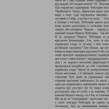
пекло не є таке страшне, яким страшним б
від хвороб, без жодної помочі” 16. “Жахливий
Про українське судівництво Чеботарів писа
Українського Уряду, Директорії щодо квал
кари, а тому суди керувалися законами Р
заслання в Сибір, а ми його не мали...”. Р
в’язницю у вагонах, Чеботарів одного разу
вони мусять рахуватися із сучасним час
смерти, або звільняти. “Інакше, – заявив 
типовий отаман Микола Чеботарів... Так йог
Я не засуджую Миколу Чеботарів за ріш
врятувати Батьківщину. Але, чому ж він 
української влади та зв’язку з нею повс
російських окупантів? Тим більше, що він
виникла якраз внаслідок відсутності або сла
своїй прагнули підпорядкуватися українсь
нав’язати з ними контакт і підпорядкувати со
Для т. зв. мирного населення Директорія б
провокувала несерйозне до себе ставлення
українська влада “ніколи не контролювала
тільки населення, а й військові звикли ук
ставлення було лише до українських зако
отаманів населення виконувало, бо знало, 
один раз відмовлявся виконувати накази с
зокрема про розстріл тієї чи іншої особ
розстріляти таку-то особу я не виконав. Т
виконав Вашого наказу, чи я Вас за зловжи
Що це як не “отаманщина”, проти якої так 
у своїх спогадах Чеботарів не оцінює 
обстановці. Зате до невиконання іншими