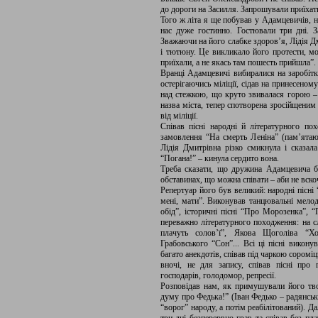
до дороги на Засилля. Запрошували приїхат
Того ж літа я ще побував у Адамцевичів, 
нас дуже гостинно. Гостювали три дні. З
Зважаючи на його слабке здоров’я, Лідія Д
і тютюну. Це викликало його протести, мо
приїхали, а не якась там пошесть прийшла”.
Вранці Адамцевичі вибиралися на заробітк
остерігаючись міліції, сідав на принесеном
над стежкою, що круто звивалася горою – 
назва міста, тепер спотворена зросійщеним
від міліції.
Співав пісні народні й літературного по
замовлення “На смерть Леніна” (пам’ятаю 
Лідія Дмитрівна різко смикнула і сказала
“Погана!” – кинула сердито вона.
Треба сказати, що дружина Адамцевича б
обставинах, що можна співати – аби не вско
Репертуар його був великий: народні пісні
мені, мати”. Виконував танцювальні мелоді
обід”, історичні пісні “Про Морозенка”, 
переважно літературного походження: на 
плачуть солов’ї”, Якова Щоголіва “Х
Грабовського “Сон”... Всі ці пісні викон
багато анекдотів, співав під чаркою сороміць
вночі, не для запису, співав пісні про
господарів, голодомор, репресії.
Розповідав нам, як примушували його тв
думу про Федька!” (Іван Федько – радянськ
“ворог” народу, а потім реабілітований). Д