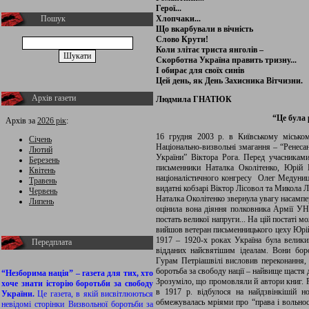
Герої...
Пошук
Хлопчаки...
Що вкарбували в вічність
Слово Крути!
Коли злітає триста янголів –
Скорботна Україна править тризну...
І обирає для своїх синів
Цей день, як День Захисника Вітчизни.
Архів газети
Людмила ГНАТЮК
“Це була
Архів за
2026 рік
:
16 грудня 2003 р. в Київському міськом
Січень
Національно-визвольні змагання – “Ренесан
Лютий
України” Віктора Рога. Перед учасниками
Березень
письменники Наталка Околітенко, Юрій 
Квітень
націоналістичного конгресу Олег Медуниц
Травень
видатні кобзарі Віктор Лісовол та Микола 
Червень
Наталка Околітенко звернула увагу насампе
Липень
оцінила вона діяння полковника Армії УН
постать великої напруги... На цій постаті 
вийшов ветеран письменницького цеху Юрій 
1917 – 1920-х роках Україна була велики
Передплата
відданих найсвятішим ідеалам. Вони бор
Гурам Петріашвілі висловив переконання, 
боротьба за свободу нації – найвище щастя 
“Незборима нація” – газета для тих, хто
Зрозуміло, що промовляли й автори книг. Р
хоче знати історію боротьби за свободу
в 1917 р. відбулося на найдзвінкішій но
України.
Це газета, в якій висвітлюються
обмежувалась мріями про “права і вольност
невідомі сторінки Визвольної боротьби за