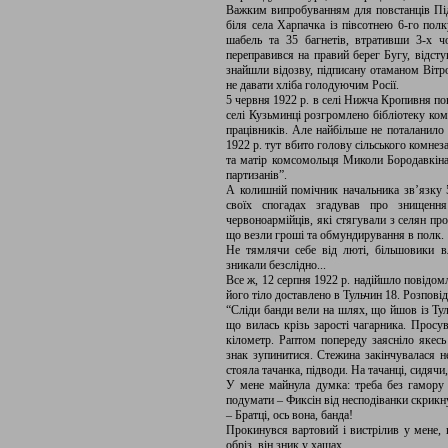
Важким випробуванням для повстанців Підл
біля села Харпачка із півсотнею 6-го пол
шабель та 35 багнетів, втративши 3-х ч
переправився на правий берег Бугу, відст
знайшли відозву, підписану отаманом Вітр
не давати хліба голодуючим Росії.
5 червня 1922 р. в селі Нижча Кропивня по
селі Кузьминці розгромлено бібліотеку ком
працівників. Але найбільше не поталанило 
1922 р. тут вбито голову сільського комн
та матір комсомольця Миколи Бородавкіна,
партизанів”.
А колишній помічник начальника зв’язку 5
своїх спогадах згадував про знищенн
червоноармійців, які стягували з селян пр
що везли гроші та обмундирування в полк.
Не тямлячи себе від люті, більшовики вл
зникали безслідно...
Все ж, 12 серпня 1922 р. надійшло повідом
його тіло доставлено в Тульчин 18. Розпові
“Сліди банди вели на шлях, що йшов із Тул
що вилась крізь зарості чагарника. Прос
кілометр. Раптом попереду заясніло якес
знак зупинитися. Стежина закінчувалася не
стояла тачанка, підводи. На тачанці, сидячи
У мене майнула думка: треба без гамору в
подумати – Фиксін від несподіванки скрикн
– Братці, ось вона, банда!
Прокинувся вартовий і вистрілив у мене
обріз, він зник у хащах.