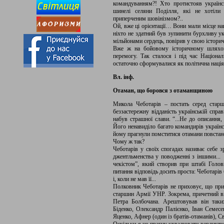
командуванням?! Хто протистояв українс
шинелі селяни Поділля, які не хотіли 
приперченим шовінізмом?..
Ой, вже ці орієнтації… Вони мали місце нав
ніхто не здатний був зупинити бурхливу ук
мільйонами сердець, повірив у свою історич
Вже ж на бойовому історичному шляхові
перемогу. Так сталося і під час Націона
остаточно сформувалися як політична нація, 
Вл. інф.
Отаман, що боровся з отаманщиною
Микола Чеботарів – постать серед стар
беззастережну відданість українській справ
набув страшної слави. “...Не до описання,
Його ненавиділо багато командирів українс
йому прагнули помститися отамани повстанс
Чому ж так?
Чеботарів у своїх спогадах називає себе зр
джентльменства у поводженні з іншими... 
чекістом”, який створив при штабі Головн
питання відповідь досить проста: Чеботарів 
і, коли не мав її...
Полковник Чеботарів не приховує, що прич
старшин Армії УНР. Зокрема, причетний ві
Петра Болбочана. Арештовував він таки
Біденко, Олександр Палієнко, Іван Семес
Яценко, Афнер (один із братів-отаманів), С