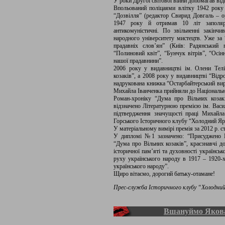
У роки Другої світової війни допомагав від
Впольований поліцаями влітку 1942 року
“Дозвілля” (редактор Свирид Довгаль – ор
1947 року й отримав 10 літ заполярн
антикомуністичні. По звільненні закін
народного університету мистецтв. Уже за
прадавніх слов’ян” (Київ: Радянський 
“Полиновий квіт”, “Бунчук вітрів”, “Осін
нашої прадавнини”.
2006 року у видавництві ім. Олени Тел
козаків”, а 2008 року у видавництві “Відр
надрукована книжка “Остарбайтерський вир”
Михайла Іванченка прийняли до Національно
Роман-хроніку “Дума про Вільних козакі
відзначено Літературною премією ім. Васи
підтвердження значущості праці Михайла
Горського Історичного клубу “Холодний Яр
У матеріальному вимірі премія за 2012 р. с
У дипломі №1 зазначено: “Присуджено М
“Дума про Вільних козаків”, краєзнавчі д
історичної пам’яті та духовності українсь
руху українського народу в 1917 – 1920-х
українського народу”.
Щиро вітаємо, дорогий батьку-отамане!
Прес-служба Історичного клубу “Холодни
Вшануймо Якова