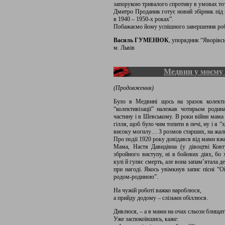
запорукою тривалого спротиву в умовах тота
Дмитро Проданик готує новий збірник під
в 1940 – 1950-х роках”.
Побажаємо йому успішного завершення роб
Василь ГУМЕНЮК
, упорядник “Яворівс
м. Львів
Медвин у моєму
(Продовження)
Було в Медвині щось на зразок колекти
“колективізації” належав чотирьом роди
частину і в Шевському. В роки війни мама 
гілля, щоб було чим топити в печі, ну і я 
високу могилу… З розмов старших, на жаль
Про події 1920 року довідався від мами вже 
Мама, Настя Давидівна (у дівоцтві Ковту
збройного виступу, ні в бойових діях, бо 
кулі й гуляє смерть, але вона запам’ятала д
при нагоді. Якось увімкнув запис пісні “О
родом-родиною”.
На чужій роботі важко нароблюся,
а прийду додому – слізьми обіллюся.
Дивлюся, – а в мами на очах сльози блища
Уже заспокоївшись, каже: