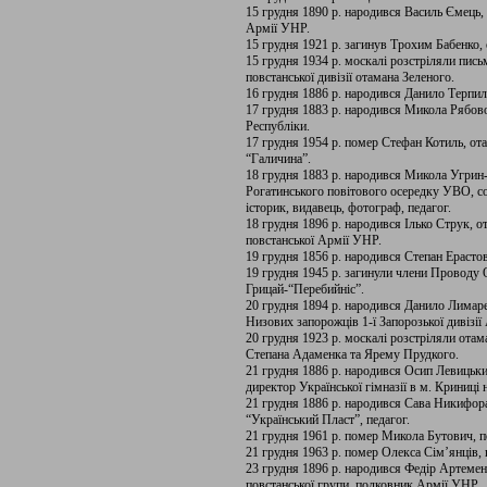
15 грудня 1890 р. народився Василь Ємець,
Армії УНР.
15 грудня 1921 р. загинув Трохим Бабенко, 
15 грудня 1934 р. москалі розстріляли пись
повстанської дивізії отамана Зеленого.
16 грудня 1886 р. народився Данило Терпил
17 грудня 1883 р. народився Микола Рябово
Республіки.
17 грудня 1954 р. помер Стефан Котиль, от
“Галичина”.
18 грудня 1883 р. народився Микола Угрин
Рогатинського повітового осередку УВО, сот
історик, видавець, фотограф, педагог.
18 грудня 1896 р. народився Ілько Струк, 
повстанської Армії УНР.
19 грудня 1856 р. народився Степан Ерастов
19 грудня 1945 р. загинули члени Проводу
Грицай-“Перебийніс”.
20 грудня 1894 р. народився Данило Лимаре
Низових запорожців 1-ї Запорозької дивізії
20 грудня 1923 р. москалі розстріляли отам
Степана Адаменка та Ярему Прудкого.
21 грудня 1886 р. народився Осип Левицьки
директор Української гімназії в м. Криниці
21 грудня 1886 р. народився Сава Никифор
“Український Пласт”, педагог.
21 грудня 1961 р. помер Микола Бутович, п
21 грудня 1963 р. помер Олекса Сім’янців
23 грудня 1896 р. народився Федір Артемен
повстанської групи, полковник Армії УНР.