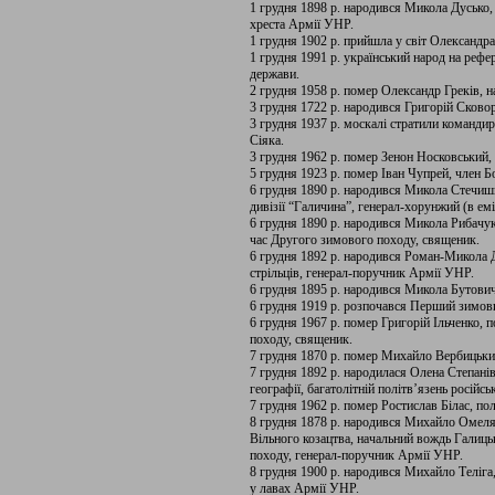
1 грудня 1898 р. народився Микола Дусько,
хреста Армії УНР.
1 грудня 1902 р. прийшла у світ Олександр
1 грудня 1991 р. український народ на рефе
держави.
2 грудня 1958 р. помер Олександр Греків,
3 грудня 1722 р. народився Григорій Сково
3 грудня 1937 р. москалі стратили команди
Сіяка.
3 грудня 1962 р. помер Зенон Носковський
5 грудня 1923 р. помер Іван Чупрей, член 
6 грудня 1890 р. народився Микола Стечиш
дивізії “Галичина”, генерал-хорунжий (в еміг
6 грудня 1890 р. народився Микола Рибачу
час Другого зимового походу, священик.
6 грудня 1892 р. народився Роман-Микола 
стрільців, генерал-поручник Армії УНР.
6 грудня 1895 р. народився Микола Бутович, 
6 грудня 1919 р. розпочався Перший зимов
6 грудня 1967 р. помер Григорій Ільченко,
походу, священик.
7 грудня 1870 р. помер Михайло Вербицький
7 грудня 1892 р. народилася Олена Степанів
географії, багатолітній політв’язень російсь
7 грудня 1962 р. помер Ростислав Білас, по
8 грудня 1878 р. народився Михайло Омел
Вільного козацтва, начальний вождь Галиц
походу, генерал-поручник Армії УНР.
8 грудня 1900 р. народився Михайло Теліга
у лавах Армії УНР.