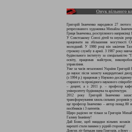
Онук вільного к
Григорій Іванченко народився 27 лютого 
репресованого художника Михайла Іванченка
Гриця Іванченка, розстріляного наприкінці 1
У Совєтському Союзі дітей та онуків репр
працювати на збільшення могутності С
молодший. У 1980 році він закінчив Тал
строкову службу в армії. З 1987 року навч
будівельного інституту за спеціальністю 
освіту, працював майстром, виконробо
управління.
Уже за часів незалежної України Григорій 
до науки: після захисту кандидатської дис
(з 1994 р.) працював у Науково-дослідному
старшого та провідного наукового співробітн
– доцент, а з 2011 р. – професор кафед
університету будівництва та архітектури.
2012 року Григорій Іванченко захис
трансформування хвиль сильних розривів у
ще професор Іванченко – автор понад 80 н
посібників і 3 патентів.
Щиро радіємо не тільки за Григорія Михайл
Галину Іванівну!
Дай Боже, щоб нащадки вільних козаків 
нарешті стали панами у рідній сторонці!
Довгих літ батькам пана Григорія, а йому –