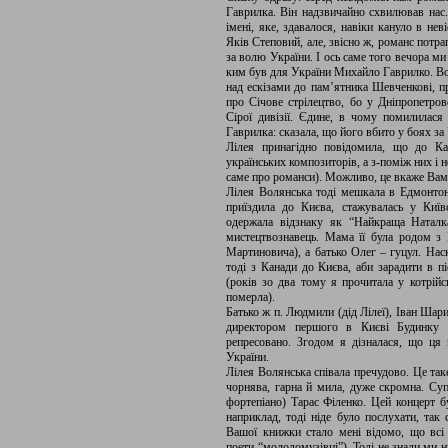
Гаврилка. Він надзвичайно схвилював нас.
імені, яке, здавалося, навіки кануло в не
Яків Степовий, але, звісно ж, романс потра
за волю України. І ось саме того вечора м
ким був для України Михайло Гаврилко. Вон
над ескізами до пам’ятника Шевченкові, пр
про Січове стрілецтво, бо у Дніпропетров
Сірої дивізії. Єдине, в чому помилилася 
Гаврилка: сказала, що його вбито у боях за
Лілея принагідно повідомила, що до К
українських композиторів, а з-поміж них і
саме про романси). Можливо, це вкаже Вам
Лілея Волянська тоді мешкала в Едмонтоні
приїздила до Києва, стажувалась у Київс
одержала відзнаку як “Найкраща Наталка
мистецтвознавець. Мама її була родом з
Мартиновича), а батько Олег – гуцул. Наск
тоді з Канади до Києва, аби зарадити в пі
(років зо два тому я прочитала у котрійс
померла).
Батько ж п. Людмили (дід Лілеї), Іван Шари
директором першого в Києві Будинку в
репресовано. Згодом я дізналася, що ця 
України.
Лілея Волянська співала пречудово. Це так
чорнява, гарна й мила, дуже скромна. Суп
фортепіано) Тарас Філенко. Цей концерт б
наприклад, тоді ніде було послухати, так
Вашої книжки стало мені відомо, що всі 
поети-“молодомузівці”). Тоді не знали ми н