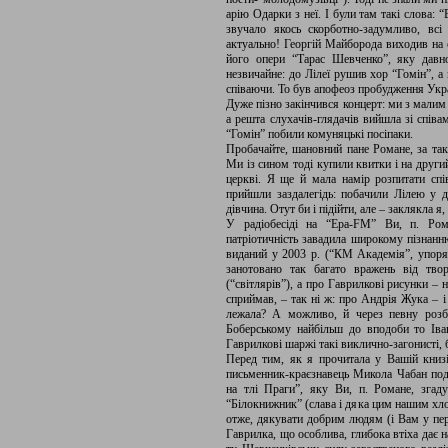
арію Одарки з неї. І були там такі слова: “
звучало якось скорботно-задумливо, всі
актуально! Георгій Майборода виходив на с
його опери “Тарас Шевченко”, яку давн
незвичайне: до Лілеї рушив хор “Гомін”, а
співаючи. То був апофеоз пробудження Укр
Дуже пізно закінчився концерт: ми з малим
а решта слухачів-глядачів вийшла зі спів
“Гомін” побили комуняцькі посіпаки.
Пробачайте, шановний пане Романе, за так
Ми із сином тоді купили квитки і на други
церкві. Я ще й мала намір розпитати сп
прийшли заздалегідь: побачили Лілею у д
дівчина. Отут би і підійти, але – заклякла 
У радіобесіді на “Ера-FM” Ви, п. Ром
патріотичність завадила широкому пізнанн
виданий у 2003 р. (“КМ Академія”, упор
занотовано так багато вражень від тво
(“світлярів”), а про Гаврилкові рисунки – 
сприймав, – так ні ж: про Андрія Жука – 
лежала? А можливо, й через певну розб
Боберському найбільш до вподоби то Іван
Гаврилкові шаржі такі виклично-загонисті, б
Перед тим, як я прочитала у Вашій книз
письменник-краєзнавець Микола Чабан пода
на тлі Праги”, яку Ви, п. Романе, згад
“Білокнижник” (слава і дяка цим нашим хло
отже, дякувати добрим людям (і Вам у пер
Гаврилка, що особлива, глибока втіха дає 