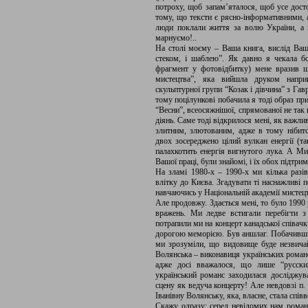
потроху, щоб запам’яталося, щоб усе дост
тому, що тексти є рясно-інформативними, а
люди поклали життя за волю України, а м
марнуємо!..
На столі моєму – Ваша книга, вислід Ваш
стеком, і шаблею”. Як давно я чекала бо
фрагмент у фотовідбитку) мене вразив ще
мистецтва”, яка вийшла друком наприк
скульптурної групи “Козак і дівчина” з Га
тому поцілункові побачила я тоді образ при
“Весни”, всеосяжнішої, спрямованої не так 
діянь. Саме тоді відкрилося мені, як важли
злитним, злютованим, адже в тому нібито
двох зосереджено цілий вулкан енергії (т
палахкотить енергія вигнутого лука. А М
Вашої праці, були знайомі, і їх обох підтр
На зламі 1980-х – 1990-х ми кілька разів
влітку до Києва. Згадувати ті наснажливі п
навчаючись у Національній академії мистецт
Але продовжу. Здається мені, то було 1990 
вражень. Ми ледве встигали перебігти з 
потрапили ми на концерт канадської співач
дорогою меморією. Був аншлаг. Побачивши
ми зрозуміли, що видовище буде незвича
Волянська – виконавиця українських романсі
адже досі вважалося, що лише “русски
український романс заходилася досліджув
сцену як ведуча концерту! Але невдовзі п
Іванівну Волянську, яка, власне, стала спів
Скажу одразу: серед невідомих нам романс