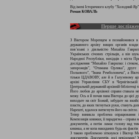
Від імені Історичного клубу “Холодний Яр”
Роман КОВАЛЬ
Перше дослідже
З Віктором Моренцем я познайомився в 
державного архіву вищих органів влади
пов’язані з діяльністю Михайла Гаврил
Українських січових стрільців, а він шук
Народної Республіки, вихідців з міста Пр
дослідження “Михайло Гаврилко: і стеком
запорожців”, “Отамана Орлика”, друге 
Польового”, “Івана Ремболовича”, а Вік
тільки ЦДАВОВУ, але й в Галузевому архі
архіві Управління СБУ в Чернігівській 
Центральній державній архівній бібліотеці т
Його любов до архівної справи ставала не
межу. Ось я й почав пана Віктора до цієї д
виходьте на світ Божий, забудьте на якийс
пласти, до яких тягнуться руки, стануть до
Нарешті, вдалося витягнути його на світло.
Тепер виникла проблема опрацювання й 
Композиція книжки, її парадигма – справа н
документів, а потім ламає голову над ти
книжка, а не копа накиданих будь-як фактів 
З такою проблемою зіткнувся і Віктор Мо
документів. Документів, досі невідомих! 