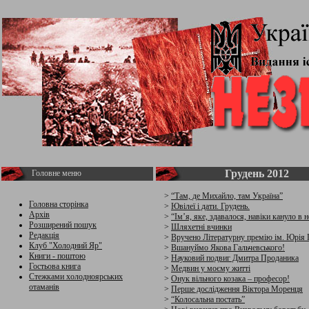
Грудень 2012
Головне меню
>
“Там, де Михайло, там Україна”
Головна сторінка
>
Ювілеї і дати. Грудень.
Архів
>
“Ім’я, яке, здавалося, навіки кануло в н
Розширений пошук
>
Шляхетні вчинки
Редакція
>
Вручено Літературну премію ім. Юрія 
Клуб "Холодний Яр"
>
Вшануймо Якова Гальчевського!
Книги - поштою
>
Науковий подвиг Дмитра Проданика
Гостьова книга
>
Медвин у моєму житті
Стежками холодноярських
>
Онук вільного козака – професор!
отаманів
>
Перше дослідження Віктора Моренця
>
“Колосальна постать”