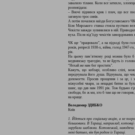
завалило тілами. Коли все затихло, хлопец
розповідала:
– Вночі піднявся крик і плач, що все по
загинуло троє синів.
А потім почалися наїзди Богуславського ЧК
Біля Мирського ставка стояла пусткою вел
Чекісти завжди зупинялися в ній. Приводил
вуха. Після від’їзду чекістів замордованих
ЧК ще “працювало”, а на підході були гол
років, репресії 1930-х, війна, голод 1947-го
рік.
На цьому пам’ятному році можна було б і
медвинську трагедію, та не йдуть із голов
“Нехай же нам бог простить”.
Кажуть, що кобзарі, особливо сліпі, мо
передчувала його душа. Відчувала, що чек
допомогти. Просив прощення і за це, і з
міжусобні чвари, за нещадні битви за була
шанс, що дав нам 1991 рік. Тож будьмо гід
свободи, бо ж ми, хто б там що не говорив,
на краще.
Володимир ЗДИБКО
Київ
1. Йдеться про соціальну акцію, а не пог
більшовики. В Таращі, наприклад, котовці 
зарубали шаблями. Котовський, наводячи п
мені батько, він був родом із Таращі.