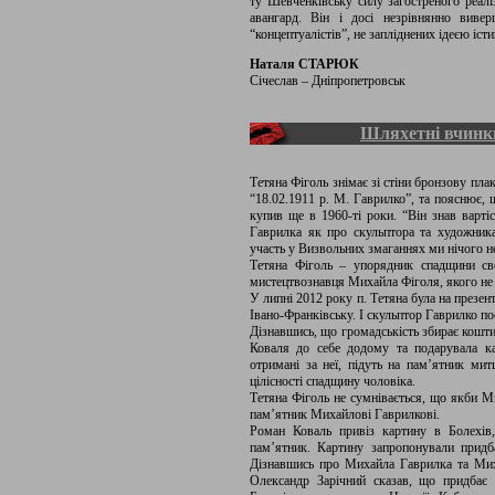
ту Шевченківську силу загостреного реалі
авангард. Він і досі незрівнянно вивер
“концептуалістів”, не запліднених ідеєю іст
Наталя СТАРЮК
Січеслав – Дніпропетровськ
Шляхетні вчинк
Тетяна Фіголь знімає зі стіни бронзову пла
“18.02.1911 р. М. Гаврилко”, та пояснює, 
купив ще в 1960-ті роки. “Він знав вартіс
Гаврилка як про скульптора та художника
участь у Визвольних змаганнях ми нічого не
Тетяна Фіголь – упорядник спадщини сво
мистецтвознавця Михайла Фіголя, якого не 
У липні 2012 року п. Тетяна була на презен
Івано-Франківську. І скульптор Гаврилко по
Дізнавшись, що громадськість збирає кошти
Коваля до себе додому та подарувала к
отримані за неї, підуть на пам’ятник м
цілісності спадщину чоловіка.
Тетяна Фіголь не сумнівається, що якби М
пам’ятник Михайлові Гаврилкові.
Роман Коваль привіз картину в Болехів,
пам’ятник. Картину запропонували прид
Дізнавшись про Михайла Гаврилка та Мих
Олександр Зарічний сказав, що придбає 