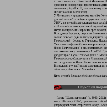
21 листопада у cмт Літин і селі Малинівка 
краєзнавча конференція, присвячена видатн
полковнику Армії УНР, повстанському отам
Літинська (нині Малинівка).
У Літинському краєзнавчому музеї ім. Уст
рух на Поділлі” та відбувся круглий стіл н
УНР”, а в актовій залі сільської ради села
якій взяли історики, краєзнавці, журналісти
Петро Пліщинський, керівник прес-служби В
Володимир Барцьось, старшина Вінницького 
голова сільської ради та місцеві депутати.
Гальчевський – борець за Українську Держа
Учасники конференції ухвалили резолюцію 
Якова Гальчевського” з вимогами надати зе
пам’ятного знаку полковнику Армії УНР, п
уродженцю с. Гута-Літинська (нині с. Малин
Гальчевського; облаштувати в Малинівській 
життя і діяльність Якова Гальчевського; по
Визвольний рух на Поділлі; започаткувати
обласному рівні та в с. Малинівка.
Прес-служба Вінницької обласної організа
Науковий подви
Газета “Шлях перемоги” (ч. 3030, 2012) 
тому “Літопису УПА”, присвяченого збройн
упорядкував член Історичного клубу “Хол