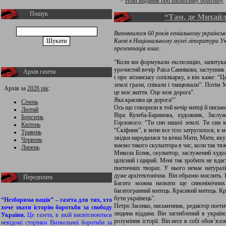
>
Нові видання про Визвольну боротьбу
Пошук
“Там, де Михайл
Виповнилося 60 років геніальному українс
Києві в Національному музеї літератури Ук
презентація книг.
“Коли ми формували експозицію, запитува
урочистий вечір Раїса Саннікова, заступни
Архів газети
і про мізинську сопілкарку, а він каже: “
землі грали, співали і танцювали”. Потім 
Архів за
2026 рік
:
це моє життя. Оце моя дорога”.
Яка красива ця дорога!”
Січень
Ось що говорили в той вечір митці й письме
Лютий
Віра Кулеба-Баринова, художник, Заслу
Березень
Горлового: “Ти син нашої землі. Ти син м
Квітень
“Скіфиня”, в мене все тіло затрусилося, в 
Травень
звідки народилася та вічна Мати, Мати, як
Червень
маємо такого скульптора в час, коли так тяж
Липень
Микола Білик, скульптор, заслужений худо
цілісний і щирий. Мені так зробити не вдає
поетичних творах. У нього немає натураліз
дуже архітектонічна. Він образно мислить. 
Передплата
Багато можна назвати ще синонімічних
багатогранний митець. Красивий митець. Кр
бути українець”.
“Незборима нація” – газета для тих, хто
Петро Засенко, письменник, редактор поети
хоче знати історію боротьби за свободу
людина віддана. Він заглиблений в україн
України.
Це газета, в якій висвітлюються
розуміння історії. Він несе в собі обов’яз
невідомі сторінки Визвольної боротьби за