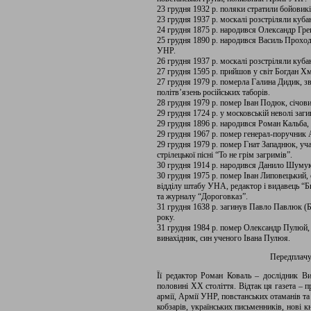
23 грудня 1932 р. поляки стратили бойови
23 грудня 1937 р. москалі розстріляли куба
24 грудня 1875 р. народився Олександр Гре
25 грудня 1890 р. народився Василь Прохода
УНР.
26 грудня 1937 р. москалі розстріляли куб
27 грудня 1595 р. прийшов у світ Богдан Х
27 грудня 1979 р. померла Галина Дидик, 
політв’язень російських таборів.
28 грудня 1979 р. помер Іван Подюк, січови
29 грудня 1724 р. у московській неволі за
29 грудня 1896 р. народився Роман Кальба,
29 грудня 1967 р. помер генерал-поручник
29 грудня 1979 р. помер Гнат Западнюк, у
стрілецької пісні “То не грім загримів”.
30 грудня 1914 р. народився Данило Шумук,
30 грудня 1975 р. помер Іван Липовецький,
відділу штабу УНА, редактор і видавець “
та журналу “Дороговказ”.
31 грудня 1638 р. загинув Павло Павлюк (Бу
року.
31 грудня 1984 р. помер Олександр Пулюй,
винахідник, син ученого Івана Пулюя.
Передплачу
Її редактор Роман Коваль – дослідник Ви
половині ХХ століття. Відтак ця газета – п
армії, Армії УНР, повстанських отаманів та
кобзарів, українських письменників, нові 