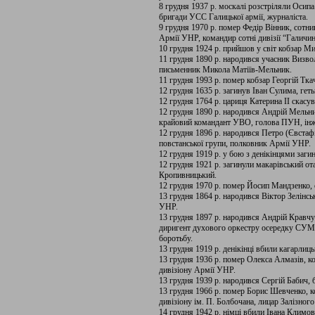
8 грудня 1937 р. москалі розстріляли Осип
бригади УСС Галицької армії, журналіста.
9 грудня 1970 р. помер Федір Вінник, сотни
Армії УНР, командир сотні дивізії “Галичин
10 грудня 1924 р. прийшов у світ кобзар М
11 грудня 1890 р. народився учасник Визво
письменник Микола Матіїв-Мельник.
11 грудня 1993 р. помер кобзар Георгій Тка
12 грудня 1635 р. загинув Іван Сулима, гет
12 грудня 1764 р. цариця Катерина II скасу
12 грудня 1890 р. народився Андрій Мельн
крайовий командант УВО, голова ПУН, інже
12 грудня 1896 р. народився Петро (Євстаф
повстанської групи, полковник Армії УНР.
12 грудня 1919 р. у бою з денікінцями заг
12 грудня 1921 р. загинули макарівський о
Кропивницький.
12 грудня 1970 р. помер Йосип Мандзенко, 
13 грудня 1864 р. народився Віктор Зелінсь
УНР.
13 грудня 1897 р. народився Андрій Кравч
диригент духового оркестру осередку СУМ і
боротьбу.
13 грудня 1919 р. денікінці вбили кагарлиц
13 грудня 1936 р. помер Олекса Алмазів, к
дивізіону Армії УНР.
13 грудня 1939 р. народився Сергій Бабич, б
13 грудня 1966 р. помер Борис Шевченко, к
дивізіону ім. П. Болбочана, лицар Залізног
14 грудня 1942 р. німці вбили Івана Климо