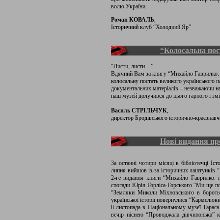
волю України.
Роман КОВАЛЬ
,
Історичний клуб “Холодний Яр”
“Колосальна пос
“Листи, листи…”
Вдячний Вам за книгу “Михайло Гаврилко: і 
колосальну постать великого українського п
документальних матеріалів – незважаючи на
наш музей долучився до цього гарного і зм
Василь СТРІЛЬЧУК
,
директор Бродівського історично-краєзнав
Нові видання пр
За останні чотири місяці в бібліотечці І
липня вийшов із-за історичних лаштунків “
2-ге видання книги “Михайло Гаврилко: і
спогади Юрія Горліса-Горського “Ми ще п
“Земляки Миколи Міхновського в боротьбі
української історії повернулися “Кармелю
8 листопада в Національному музеї Тараса
вечір піснею “Проводжала дівчинонька” 