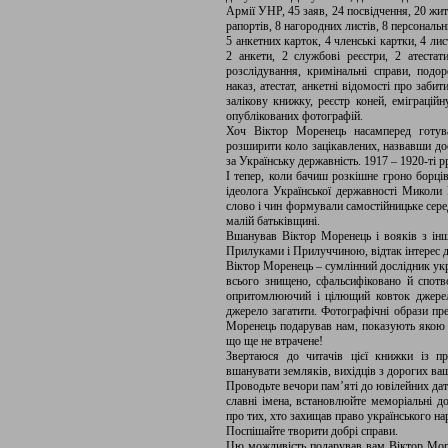
Армії УНР, 45 заяв, 24 посвідчення, 20 жит
рапортів, 8 нагородних листів, 8 персональни
5 анкетних карток, 4 членські картки, 4 ли
2 анкети, 2 службові реєстри, 2 атестати
розслідування, кримінальні справи, подор
наказ, атестат, анкетні відомості про заби
залікову книжку, реєстр коней, еміграційн
опублікованих фотографій.
Хоч Віктор Моренець насамперед готув
розширити коло зацікавлених, назвавши д
за Українську державність. 1917 – 1920-ті рр
І тепер, коли бачиш розкішне гроно борц
ідеолога Української державності Миколи
слово і чин формували самостійницьке серед
малій батьківщині.
Вшанував Віктор Моренець і вояків з інш
Прилуками і Прилуччиною, відтак інтерес д
Віктор Моренець – сумлінний дослідник украї
всього знищено, сфальсифіковано й спотв
опритомлюючий і цілющий ковток джерель
джерело загатити. Фотографічні образи прек
Моренець подарував нам, показують якою б
що ще не втрачене!
Звертаюся до читачів цієї книжки із п
вшанувати земляків, вихідців з дорогих ваш
Проводьте вечори пам’яті до ювілейних дат 
славні імена, встановлюйте меморіальні д
про тих, хто захищав право українського на
Поспішайте творити добрі справи.
Цю можливість подарував вам Віктор Море