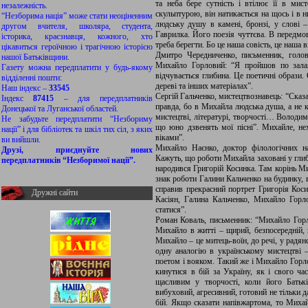
та неба бере сутність і втілює її в мис
незалежність.
скульптурою, він натикається на щось і в 
“Незборима нація” може стати неоціненним
людську душу в камені, бронзі, у слові 
другом вчителя, школяра, студента,
Гаврилка. Його поезія чуттєва. В передмов
історика, краєзнавця, кожного, хто
треба берегти. Бо це наша совість, це наша в
цікавиться героїчною і трагічною історією
Дмитро Чередниченко, письменник, голов
нашої Батьківщини.
Михайло Горловий: “Я пройшов по зала
Газету можна передплатити у будь-якому
відчувається глибина. Це поетичні образи. 
відділенні пошти:
дереві та інших матеріалах”.
Наш індекс –
33545
Сергій Гальченко, мистецтвознавець: “Сказ
Індекс
87415
– для передплатників
правда, бо в Михайла людська душа, а не к
Донецької та Луганської областей.
мистецтві, літературі, творчості… Володим
Не забудьте передплатити “Незбориму
що юно дзвенять мої пісні”. Михайле, неха
нації” і для бібліотек та шкіл тих сіл, з яких
віками”.
ви вийшли.
Михайло Наєнко, доктор філологічних на
Друзі, приєднуйте нових
Кажуть, що роботи Михайла заховані у глиб
передплатників “Незборимої нації”.
народився Григорій Косинка. Там корінь М
знак роботи Галини Кальченко на будинку, 
справив прекрасний портрет Григорія Коси
Дружні сайти
Касіян, Галина Кальченко, Михайло Гор
статися”.
Роман Коваль, письменник: “Михайло Горл
Михайло в житті – щирий, безпосередній, в
Михайло – це митець-воїн, до речі, у радя
одну аналогію в українському мистецтві
поетом і вояком. Такий же і Михайло Горл
кинутися в бій за Україну, як і свого ч
щасливим у творчості, коли його Батьк
вибуховий, агресивний, готовий не тільки д
бій. Якщо сказати напівжартома, то Михайл