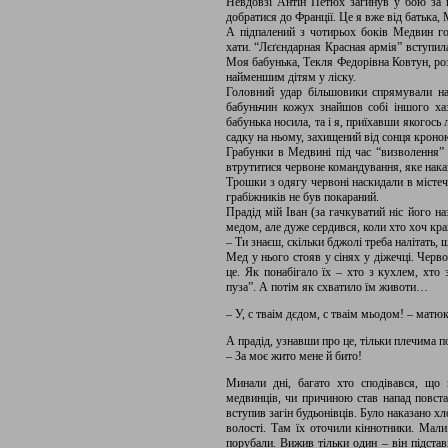
Невдовзі Антін Петюх загинув у бою за 
добратися до Франції. Це я вже від батька,
А підпалений з чотирьох боків Медвин гор
хати. “Лєґєндарная Красная армія” вступила
Моя бабунька, Текля Федорівна Ковтун, роз
найменшим дітям у ліску.
Головний удар більшовики спрямували на 
бабуньчин кожух знайшов собі іншого ха
бабунька носила, та і я, приїхавши якогось
садку на ньому, захищений від сонця кроно
Грабунки в Медвині під час “визволення”
втрутитися червоне командування, яке нака
Трошки з одягу червоні наскидали в містечк
грабіжників не був покараний.
Прадід мій Іван (за гачкуватий ніс його н
медом, але дуже сердився, коли хто хоч кр
– Ти знаєш, скільки бджолі треба налітать, 
Мед у нього стояв у сінях у діжечці. Черв
це. Як понабігало їх – хто з кухлем, хто 
пуза”. А потім як схватило їм животи…
– У, с тваім дєдом, с тваім мьодом! – матю
А прадід, узнавши про це, тільки плечима п
– За моє жито мене й бито!
Минали дні, багато хто сподівався, що 
медвинців, чи причиною став напад повстан
вступив загін будьонівців. Було наказано х
волості. Там їх оточили кіннотники. Мали 
порубали. Вижив тільки один – він підстав