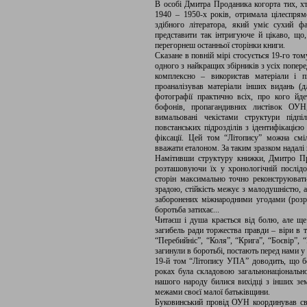
В особі Дмитра Проданика когорта тих, хт
1940 – 1950-х років, отримала цілеспрям
здібного літератора, який уміє сухий ф
представити так інтригуюче й цікаво, що,
перегорнеш останньої сторінки книги.
Сказане в повній мірі стосується 19-го то
одного з найкращих збірників з усіх попер
комплексно – використав матеріали і п
проаналізував матеріали інших видань (дл
фотографії практично всіх, про кого йде
бофонів, пропагандивних листівок ОУН, 
вимальовані чекістами структури підпі
повстанських підрозділів з ідентифікацією 
фіксації. Цей том “Літопису” можна см
вважати еталоном. За таким зразком надалі 
Намітивши структуру книжки, Дмитро Про
розташовуючи їх у хронологічній послід
сторін максимально точно реконструювати
зрадою, стійкість межує з малодушністю, а
заборонених міжнародними угодами (розрив
боротьба затихає...
Читаєш і душа крається від болю, але ще
загибель ради торжества правди – віри в т
“Перебийніс”, “Коля”, “Крига”, “Боєвір”, 
загинули в боротьбі, постають перед нами у 
19-й том “Літопису УПА” доводить, що бо
роках була складовою загальнонаціональн
нашого народу билися вихідці з інших зе
межами своєї малої батьківщини.
Буковинський провід ОУН координував св