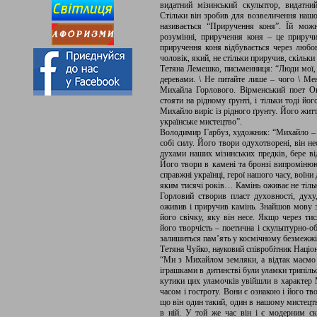
видатний мізинський скульптор, видатний
Стільки він зробив для возвеличення нашої 
називається “Приручення коня”. Їй мож
розумінні, приручення коня – це приручи
приручення коня відбувається через любов
чоловік, який, не стільки приручив, скільк
Тетяна Лемешко, письменниця: “Люди мої, 
деревами. \ Не питайте лише – чого \ Мен
Михайла Горлового. Вірменський поет О
стояти на рідному ґрунті, і тільки тоді йо
Михайло виріс із рідного ґрунту. Його житт
українське мистецтво”.
Володимир Гарбуз, художник: “Михайло – д
собі силу. Його твори одухотворені, він не
духами наших мізинських предків, бере від
Його твори в камені та бронзі випромінюют
справжні українці, герої нашого часу, воїн
яким тисячі років… Камінь оживає не тіль
Горловий створив пласт духовності, духу,
оживив і приручив камінь. Знайшов мову з 
його свічку, яку він несе. Якщо через тис
його творчість – поетична і скульптурно-о
залишиться пам’ять у космічному безмежжі
Тетяна Чуйко, науковий співробітник Наці
“Ми з Михайлом земляки, а відтак маємо 
іграшками в дитинстві були уламки трипіль
кутики цих уламочків увійшли в характер 
часом і гостроту. Вони є ознакою і його тв
що він один такий, один в нашому мистецтв
в ній. У той же час він і є модерним ск