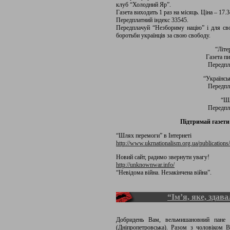
клуб “Холодний Яр”.
Газета виходить 1 раз на місяць. Ціна – 17.34
Передплатний індекс 33545.
Передплачуй “Незбориму націю” і для свої
боротьби українців за свою свободу.
“Літе
Газета п
Передпла
“Українськ
Передпла
“Шл
Передпла
Підтримай газети
“Шлях перемоги” в Інтернеті
http://www.ukrnationalism.org.ua/publication
Новий сайт, радимо звернути увагу!
http://unknownwar.info/
“Невідома війна. Незакінчена війна”.
“Ім’я, яке, здав
Добридень Вам, вельмишановний пане
(Дніпропетровська). Разом з чоловіком