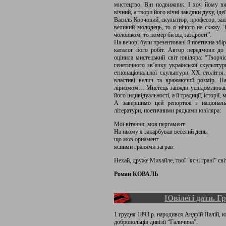
мистецтво. Він подвижник. І хоч йому вж
вічний, а твори його вічні завдяки духу, ідеї
Василь Корчовий, скульптор, професор, зап
великий молодець, то я нічого не скажу. Т
чоловіком, то помер би від заздрості”.
На вечорі були презентовані й поетична зб
каталог його робіт. Автор передмови до
оцінила мистецький світ ювіляра: “Творч
генетичного зв’язку української скульпту
етнонаціональної скульптури ХХ століт
властиві велич та вражаючий розмір. Н
ліризмом… Мистець завжди усвідомлював, 
його індивідуальності, а й традиції, історії,
А завершимо цей репортаж з національ
літератури, поетичними рядками ювіляра:
Мої вітання, мов пергамент.
На ньому я закарбував веселий день,
що мов орнамент
ясними гранями заграв.
Нехай, друже Михайле, твої “ясні грані” св
Роман КОВАЛЬ
Ювілеї і дати. Гр
1 грудня 1893 р. народився Андрій Палій,
добровольців дивізії “Галичина”.