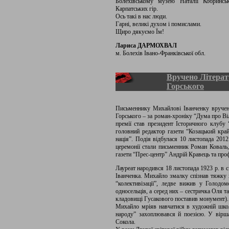
Болехівському музею Наталії Кобринс
Карпатських гір.
Ось такі в нас люди.
Гарні, великі духом і помислами.
Щиро дякуємо Їм!
Лариса ДАРМОХВАЛ
м. Болехів Івано-Франківської обл.
Вручено Літерат
Горського
Письменнику Михайлові Іванченку вручен
Горського – за роман-хроніку “Дума про Ві
премії став президент Історичного клубу
головний редактор газети “Козацький кра
нація”. Подія відбулася 10 листопада 201
церемонії стали письменник Роман Коваль,
газети “Прес-центр” Андрій Кравець та про
Лауреат народився 18 листопада 1923 р. в с
Іванченка. Михайло змалку спізнав тяжку 
“колективізації”, ледве вижив у Голодо
односельців, а серед них – сестричка Оля 
кладовищі Гусакового поставив монумент).
Михайло мріяв навчатися в художній шко
народу” захоплювався й поезією. У вірша
Сокола.