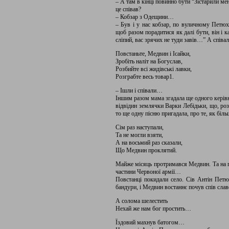
– А там в кінці повинно бути “Зістарили мен
це співав?
– Кобзар з Одещини…
– Був і у нас кобзар, по вуличному Петюх 
щоб разом порадитися як далі бути, він і 
сліпий, вас зрячих не туди завів…” А співали
Повстаньте, Медвин і Ісайки,
Зробіть наліт на Богуслав,
Розбийте всі жидівські лавки,
Розграбте весь товар1.
– Ішли і співали…
Іншим разом мама згадала ще одного керівн
відвідин землячки Варки Лебідьки, що, роз
то ще одну пісню пригадала, про те, як біл
Сім раз наступали,
Та не могли взяти,
А на восьмий раз сказали,
Що Медвин проклятий.
Майже місяць протримався Медвин. Та на 
частини Червоної армії…
Повстанці покидали село. Сів Антін Пет
бандури, і Медвин востаннє почув спів слав
А солома шелестить
Нехай же нам бог простить…
Їздовий махнув батогом…