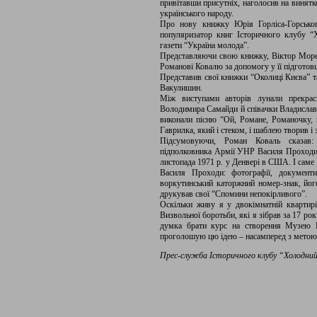
привітавши присутніх, наголосив на винятк
українського народу.
Про нову книжку Юрія Горліса-Горськог
популяризатор книг Історичного клубу “Х
газети “Україна молода”.
Представляючи свою книжку, Віктор Морене
Романові Ковалю за допомогу у її підготовц
Представив свої книжки “Околиці Києва” та
Вакулишин.
Між виступами авторів лунали прекрасн
Володимира Самайди й співачки Владислави
виконали пісню “Ой, Романе, Романочку,
Гаврилка, який і стеком, і шаблею творив і 
Підсумовуючи, Роман Коваль сказав:
підполковника Армії УНР Василя Проходи, 
листопада 1971 р. у Денвері в США. І саме 
Василя Проходи: фотографії, документ
воркутинський каторжний номер-знак, йог
друкував свої “Спомини непокірливого”.
Оскільки живу я у двокімнатній квартир
Визвольної боротьби, які я зібрав за 17 ро
думка брати курс на створення Музею В
проголошую цю ідею – насамперед з метою п
Прес-служба Історичного клубу “Холодни