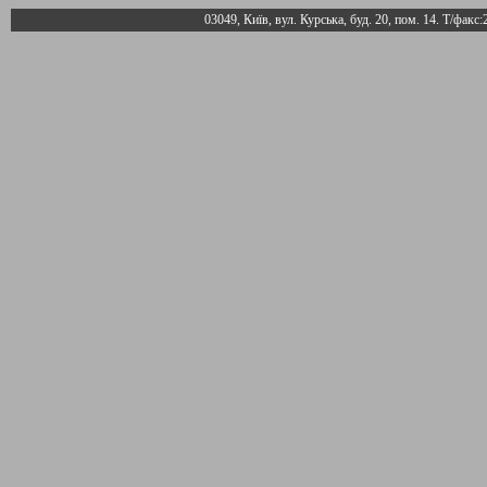
03049, Київ, вул. Курська, буд. 20, пом. 14. Т/факс: