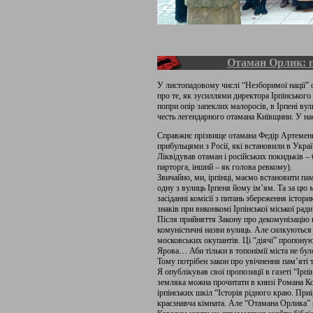
Отаман Орлик: п
У листопадовому числі “Незборимої нації” 
про те, як зусиллями директора Ірпінськог
попри опір запеклих малоросів, в Ірпені в
честь легендарного отамана Київщини. У на
Справжнє прізвище отамана Федір Артеменко
прибульцями з Росії, які встановили в Укр
Ліквідував отаман і російських покидьків – 
парторга, інший – як голова ревкому).
Звичайно, ми, ірпінці, маємо встановити па
одну з вулиць Ірпеня йому ім’ям. Та за цю 
засіданні комісії з питань збереження істо
знаків при виконкомі Ірпінської міської ради
Після прийняття Закону про декомунізацію
комуністичні назви вулиць. Але силкуються 
московських окупантів. Ці “діячі” пропону
Ярова… Аби тільки в топонімії міста не було
Тому потрібен закон про увічнення пам’яті 
Я опублікував свої пропозиції в газеті “Ірп
земляка можна прочитати в книзі Романа К
ірпінських шкіл “Історія рідного краю. Приір
краєзнавча кімната. Але “Отамана Орлика” 