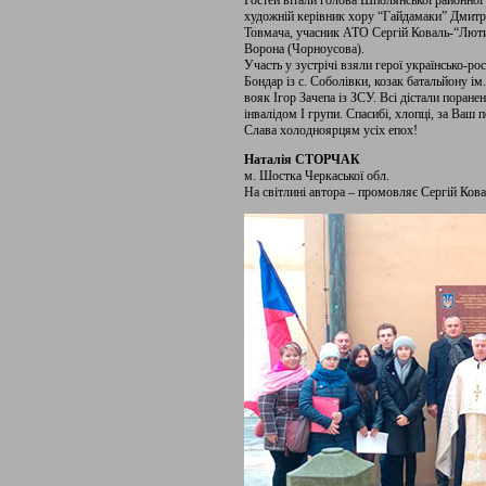
Гостей вітали голова Шполянської районної
художній керівник хору “Гайдамаки” Дмитро В
Товмача, учасник АТО Сергій Коваль-“Люти
Ворона (Чорноусова).
Участь у зустрічі взяли герої українсько-р
Бондар із с. Соболівки, козак батальйону і
вояк Ігор Зачепа із ЗСУ. Всі дістали поране
інвалідом І групи. Спасибі, хлопці, за Ваш 
Слава холодноярцям усіх епох!
Наталія СТОРЧАК
м. Шостка Черкаської обл.
На світлині автора – промовляє Сергій Кова