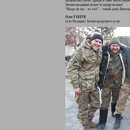
батьківське плече, приїде в саме пекло війни
Звенигородщині вільні та щедрі козаки!
“Якщо не ми – то хто!” – такий девіз Віктор
Олег ГОЛУБ
село Козацьке Звенигородського р-ну