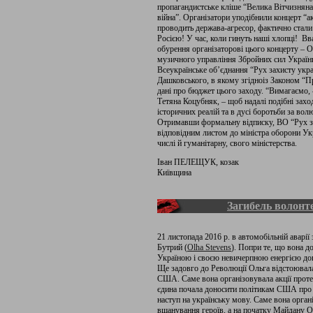
пропагандистське кліше “Велика Вітчизняна
війна”. Організатори уподібнили концерт “
проводить держава-агресор, фактично стали 
Росією! У час, коли гинуть наші хлопці! 
обурення організаторові цього концерту – О
музичного управління Збройних сил Украї
Всеукраїнське об’єднання “Рух захисту укра
Дашковського, в якому згідноіз Законом “П
дані про бюджет цього заходу. “Вимагаємо, 
Тетяна Коцубняк, – щоб надалі подібні зах
історичних реалій та в дусі боротьби за волю
Отримавши формальну відписку, ВО “Рух за
відповідним листом до міністра оборони Укра
числі й гуманітарну, свого міністерства.
Іван ПЕЛЕЩУК, козак
Київщина
Загибель волонт
21 листопада 2016 р. в автомобільній аварії
Бутрий (
Olha Stevens
). Попри те, що вона 
Україною і своєю невичерпною енергією до
Ще задовго до Революції Ольга відстоювала 
США. Саме вона організовувала акції проте
єдина почала доносити політикам США про по
наступ на українську мову. Саме вона орган
вшанування героїв, а на початку Майдану Ол