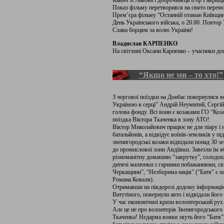
Кавич зі Львова і доброчинець Ігор Гаврищ
Показ фільму перетворився на свято перемо
Прем’єра фільму “Останній отаман Київщини”
День Українського війська, о 20.00. Повтор 
Слава борцям за волю України!
Владислав КАРПЕНКО
На світлині Оксани Карпенко – учасники до
“Якщо не ми – то хто!”
З чергової поїздки на Донбас повернулися 
Україною в серці” Андрій Неумитий, Сергій
голова фонду. Всі вони є козаками ГО “Коза
поїздка Віктора Ткаченка в зону АТО!
Віктор Миколайович працює не для піару і н
батальйонів, а відвідує воїнів-земляків у пі
звенигородські козаки відвідали понад 30 з
до промислової зони Авдіївки. Завезли їм я
різноманітну домашню “закрутку”, солодощі,
дитячі малюнки з гарними побажаннями, сві
Черкащини”, “Незборима нація” (“Батя” є 
Романа Коваля).
Отримавши на півдорозі додому інформацію
Ватутіного, повернули авто і відвідали його
У час економічної кризи волонтерський рух і
Але це не про волонтерів Звенигородського 
Ткаченка! Недарма вояки звуть його “Батя”,