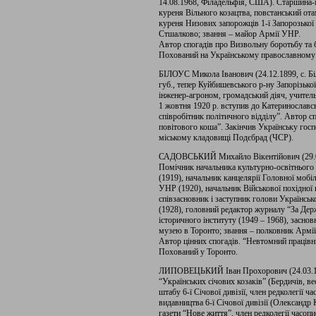
14.08.1968, Філадельфія, США). Старшина-
куреня Вільного козацтва, повстанський отам
куреня Низових запорожців 1-ї Запорозької 
Стшалково; звання – майор Армії УНР.
Автор спогадів про Визвольну боротьбу та б
Похований на Українському православному 
БІЛОУС Микола Іванович (24.12.1899, с. Бі
губ., тепер Куйбишевського р-ну Запорізької
інженер-агроном, громадський діяч, учитель
1 жовтня 1920 р. вступив до Катеринославс
співробітник політичного відділу”. Автор с
повітового коша”. Закінчив Українську гос
міському кладовищі Подєбрад (ЧСР).
САДОВСЬКИЙ Михайло Вікентійович (29.07.1
Помічник начальника культурно-освітнього 
(1919), начальник канцелярії Головної мобі
УНР (1920), начальник Військової похідної
співзасновник і заступник голови Українськ
(1928), головний редактор журналу “За Держ
історичного інституту (1949 – 1968), заснов
музею в Торонто; звання – полковник Армі
Автор цінних спогадів. “Невтомний працівни
Похований у Торонто.
ЛИПОВЕЦЬКИЙ Іван Прохорович (24.03.1897
“Українських січових козаків” (Бердичів, ве
штабу 6-ї Січової дивізії, член редколегії ч
видавництва 6-ї Січової дивізії (Олександр
газети “Нове життя”, член редколегії часоп