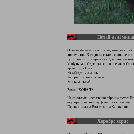
Нехай кулі мина
Отаман Чорноморського гайдамацького з’єд
вшанування Холодноярських героїв, тепер на
зустрічах зі школярами на Одещині, а у жовт
Мабуть, мер Одеси радіє, що спекався Серг
протестів в Одесі.
Нехай кулі минають!
Товариству щирі вітання!
Козакам слава!
Роман КОВАЛЬ
На світлинах – освячення зброї на хуторі Бу
окулярах), на іншому фото – з автоматом.
Перша світлина Володимира Калюжного
Хоробре серце