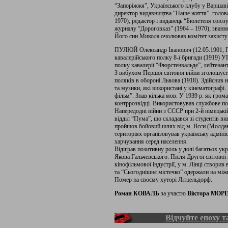
“Запоріжжя”, Українського клубу у Варшаві
директор видавництва “Наше життя”. голова
1970), редактор і видавець “Бюлетеня союзу
журналу “Дороговказ” (1964 – 1970); званн
Його син Микола очолював комітет захисту
ПУЛЮЙ Олександр Іванович (12.05.1901, Пр
кавалерійського полку 8-ї бригади (1919) 
полку кавалерії “Фюрстенвальде”, лейтенан
З вибухом Першої світової війни зголошує
поляків в обороні Львова (1918). Здійснив н
та музики, які використані у кінематографі
фільм”. Знав кілька мов. У 1939 р. як гро
контррозвідці. Використовував службове п
Напередодні війни з СССР при 2-й німецькій
відділ “Пума”, що складався зі студентів в
пройшов бойовий шлях від м. Ясси (Молдаві
територіях організовував українську адміні
харчування серед населення.
Відіграв позитивну роль у долі багатьох у
Якова Гальчевського. Після Другої світової
кінофільмової індустрії, у м. Лінці створи
та “Сьогоднішнє містечко” одержали на міжн
Помер на своєму хуторі Літцельдорф.
Роман КОВАЛЬ
за участю
Віктора МОР
Відчуйте епоху та