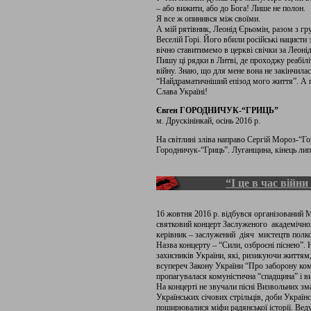
– або вижити, або до Бога! Лише не полон.
Я все ж опинився між своїми.
А мій рятівник, Леонід Єрьомін, разом з гру
Веселій Горі. Його вбили російські нацисти 
вічно ставитимемо в церкві свічки за Леон
Пишу ці рядки в Литві, де проходжу реабілі
війну. Знаю, що для мене вона не закінчил
“Найдраматичніший епізод мого життя”. А 
Слава Україні!
Євген ГОРОДНИЧУК-“ГРИЦЬ”
м. Друскінінкай, осінь 2016 р.
На світлині зліва направо Сергій Мороз-“Го
Городничук-“Гриць”. Луганщина, кінець лип
“І це в час війни
16 жовтня 2016 р. відбувся організований
святковий концерт Заслуженого академічн
керівник – заслужений діяч мистецтв пол
Назва концерту – “Сили, озброєні піснею”. 
захисників України, які, ризикуючи життям,
всупереч Закону України “Про заборону кому
пропагувалася комуністична “спадщина” і в
На концерті не звучали пісні Визвольних зм
Українських січових стрільців, доби Украї
поширювалися міфи радянської історії. Веду