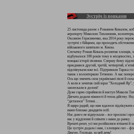
Зустріч із вояками
25 листопада разом з Романом Ковалем, ко
аеропорту Миколою Тихоновим, волонтерка
Оксаною Герасименко, яка 2014 року пережи
зустрічі з бійцями, що проходять обстеження
військового шпиталю м. Києва.
Спочатку Роман Коваль розпитав хлопців, хт
відбувалося 100 років тому в місцевостях, 
вояцькі історії піснями. Спершу йому підсп
приєднався другий, третій, четвертий, п’ят
підспівували вже всі. Підтримали Тараса го
танок з волонтеркою Тетяною. А нас поперед
Ось що значить сила української пісні й сила
А коли я зачитав свій вірш “Холодний Яр”, 
заплескали в долоні!
Дуже гарно сприйняли й виступ Миколи Тихон
Дівчата додали ніжності й тепла дійству. Н
“дісталося” Тетяні…
Я щиро радий, що нам вдалося підлікувати ст
нами близько двадцяти осіб.
Нас довго не відпускали – все просили і пр
нас у відділенні й співати з нами до ранку.
Врешті-решт, усі ми розійшлися втішені й з
Ця зустріч додала і нам, і хлопцям сил – фі
Дякую, Господи, за цей день!