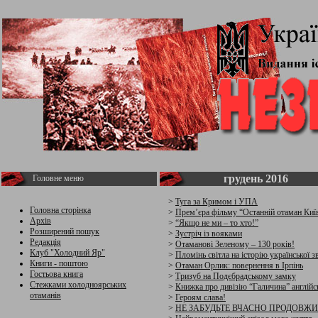
грудень 2016
Головне меню
>
Туга за Кримом і УПА
Головна сторінка
>
Прем’єра фільму “Останній отаман Ки
Архів
>
“Якщо не ми – то хто!”
Розширений пошук
>
Зустріч із вояками
Редакція
>
Отаманові Зеленому – 130 років!
Клуб "Холодний Яр"
>
Пломінь світла на історію української з
Книги - поштою
>
Отаман Орлик: повернення в Ірпінь
Гостьова книга
>
Тризуб на Подєбрадському замку
Стежками холодноярських
>
Книжка про дивізію “Галичина” англій
отаманів
>
Героям слава!
>
НЕ ЗАБУДЬТЕ ВЧАСНО ПРОДОВЖ