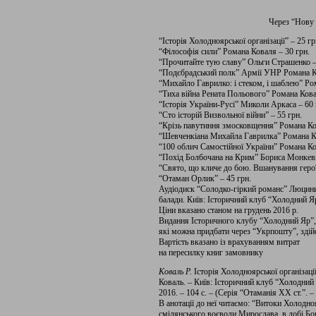
Через “Нову
“Історія Холодноярської організації” – 25 гр
“Філософія сили” Романа Коваля – 30 грн.
“Прочитайте тую славу” Ольги Страшенко –
“Подєбрадський полк” Армії УНР Романа Ко
“Михайло Гаврилко: і стеком, і шаблею” Ро
“Тиха війна Рената Польового” Романа Кова
“Історія України-Русі” Миколи Аркаса – 60 
“Сто історій Визвольної війни” – 55 грн.
“Крізь павутиння змосковщення” Романа Ко
“Шевченкіана Михайла Гаврилка” Романа Ко
“100 облич Самостійної України” Романа Ко
“Похід Болбочана на Крим” Бориса Монкеви
“Свято, що кличе до бою. Вшанування герої
“Отаман Орлик” – 45 грн.
Аудіодиск “Солодко-гіркий романс” Люцини 
балади. Київ: Історичний клуб “Холодний Яр
Ціни вказано станом на грудень 2016 р.
Видання Історичного клубу “Холодний Яр”,
які можна придбати через “Укрпошту”, здій
Вартість вказано із врахуванням витрат
на пересилку книг замовнику
Коваль Р.
Історія Холодноярської організації
Коваль. – Київ: Історичний клуб “Холодний
2016. – 104 с. – (Серія “Отаманія ХХ ст.”. – 
В анотації до неї читаємо: “Витоки Холодноя
смілянського воєводи Мирослава, в добі Бо