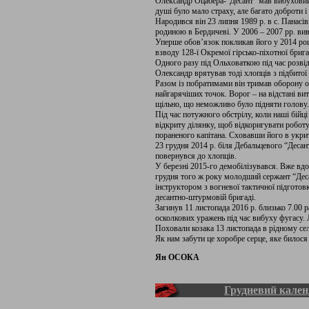
Олександр Оцабера-“Десант” мав вибуховий 
душі було мало страху, але багато доброти 
Народився він 23 липня 1989 р. в с. Панасі
родиною в Бердичеві. У 2006 – 2007 рр. ви
Уперше обов’язок покликав його у 2014 ро
взводу 128-ї Окремої гірсько-піхотної бриг
Одного разу під Ольховаткою під час розвід
Олександр врятував тоді хлопців з підбито
Разом із побратимами він тримав оборону о
найгарячіших точок. Ворог – на відстані ви
щільно, що неможливо було підняти голову.
Під час потужного обстрілу, коли наші бійці 
відкриту ділянку, щоб відкоригувати роботу
пораненого капітана. Сховавши його в укри
23 грудня 2014 р. біля Дебальцевого “Десан
повернувся до хлопців.
У березні 2015-го демобілізувався. Вже вд
грудня того ж року молодший сержант “Дес
інструктором з вогневої тактичної підгото
десантно-штурмовій бригаді.
Загинув 11 листопада 2016 р. близько 7.00 р
осколкових уражень під час вибуху фугасу. Л
Поховали козака 13 листопада в рідному сел
Як нам забути це хоробре серце, яке билося 
Ян ОСОКА
Грудневий кален