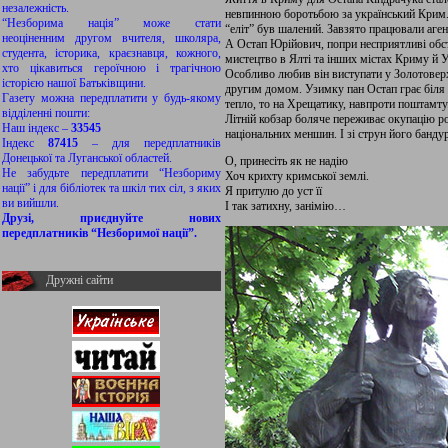
незалежність.
невпинною боротьбою за український Крим. 
“Незборима нація” може стати
“еліт” був шалений. Завзято працювали аге
неоціненним другом вчителя, школяра,
А Остап Юрійович, попри несприятливі обс
студента, історика, краєзнавця, кожного,
мистецтво в Ялті та інших містах Криму й У
хто цікавиться героїчною і трагічною
Особливо любив він виступати у Золотоверх
історією нашої Батьківщини.
другим домом. Узимку пан Остап грає біля 
Газету можна передплатити у будь-якому
тепло, то на Хрещатику, навпроти поштамту
відділенні пошти:
Літній кобзар боляче переживає окупацію ро
Наш індекс –
33545
національних меншин. І зі струн його банд
Індекс
87415
– для передплатників
Донецької та Луганської областей.
О, принесіть як не надію
Не забудьте передплатити “Незбориму
Хоч крихту кримської землі.
нації” і для бібліотек та шкіл тих сіл, з яких
Я притулю до уст її
ви вийшли.
І так затихну, занімію…
Друзі, приєднуйте нових
передплатників “Незборимої нації”.
Дружні сайти