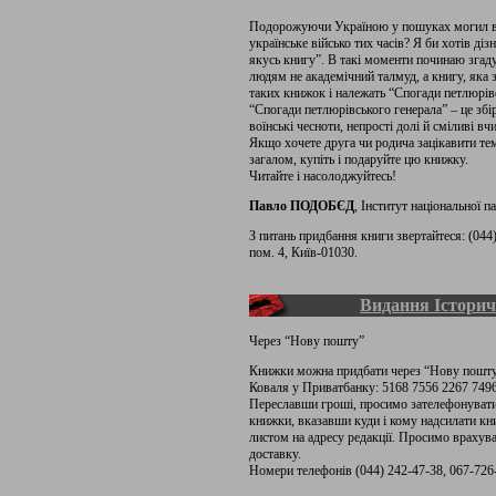
Подорожуючи Україною у пошуках могил во
українське військо тих часів? Я би хотів ді
якусь книгу”. В такі моменти починаю згад
людям не академічний талмуд, а книгу, яка
таких книжок і належать “Спогади петлюрів
“Спогади петлюрівського генерала” – це збі
воїнські чесноти, непрості долі й сміливі вч
Якщо хочете друга чи родича зацікавити т
загалом, купіть і подаруйте цю книжку.
Читайте і насолоджуйтесь!
Павло ПОДОБЄД
, Інститут національної п
З питань придбання книги звертайтеся: (044)
пом. 4, Київ-01030.
Видання Історич
Через “Нову пошту”
Книжки можна придбати через “Нову пошту”
Коваля у Приватбанку: 5168 7556 2267 7496
Переславши гроші, просимо зателефонувати 
книжки, вказавши куди і кому надсилати к
листом на адресу редакції. Просимо враху
доставку.
Номери телефонів (044) 242-47-38, 067-726-