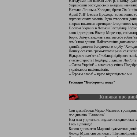
Нагадуємо, що навесні 2016 р. в замку бул
Українській господарській академії навчал
Наталка Лівицька-Холодна, брати Сім’янці
Армії УНР Василь Прохода, сотні інших во
партизанських загонів. Ідею створення дошк
вперше висловив президент Історичного клу
Послом України в Чеській Республіці Борисо
взяв і дослідник Віктор Моренець, співав
Борис Зайчук виконав взяті на себе зобов’я
пам’ятної дошки. Найактивніше допомагав 
давній приятель Історичного клубу “Холодн
Дошку освятив греко-католицький священик
Відкриття пам’ятної таблиці відбулося за п
участь староста Подєбрад Ладіслав Ланґр та 
– Слава Україні! – вітались у стінах Подєбр
українських націоналістів.
– Героям слава! – щиро відповідаємо ми.
Редакція “Незборимої нації”
Книжка про диві
Син дивізійника Марко Мельник, громадяни
про дивізію “Галичина”.
Над ним у дитинстві знущались однолітки, м
І ось відповідь!
Багато допомагав Маркові кулеметник дивіз
Леонід Муха, син сотника 3-ї Залізної див