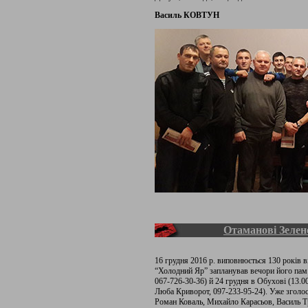
Василь КОВТУН
Отаманові Зелено
16 грудня 2016 р. виповнюється 130 років 
“Холодний Яр” запланував вечори його пам’
067-726-30-36) й 24 грудня в Обухові (13.00
Люба Криворот, 097-233-95-24). Уже зголо
Роман Коваль, Михайло Карасьов, Василь Тр