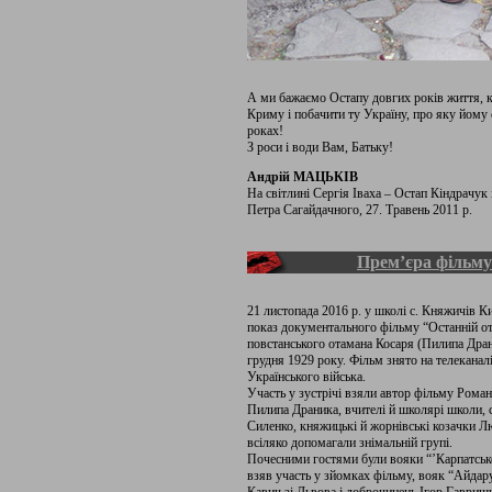
А ми бажаємо Остапу довгих років життя, к
Криму і побачити ту Україну, про яку йому
роках!
З роси і води Вам, Батьку!
Андрій МАЦЬКІВ
На світлині Сергія Іваха – Остап Кіндрачук 
Петра Сагайдачного, 27. Травень 2011 р.
Прем’єра фільму
21 листопада 2016 р. у школі с. Княжичів 
показ документального фільму “Останній о
повстанського отамана Косаря (Пилипа Дра
грудня 1929 року. Фільм знято на телеканал
Українського війська.
Участь у зустрічі взяли автор фільму Рома
Пилипа Драника, вчителі й школярі школи, 
Силенко, княжицькі й жорнівські козачки Л
всіляко допомагали знімальній групі.
Почесними гостями були вояки “’Карпатськ
взяв участь у зйомках фільму, вояк “Айда