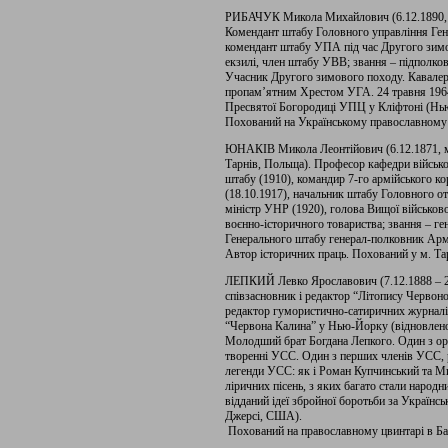
РИБАЧУК Микола Михайлович (6.12.1890, Ки
Комендант штабу Головного управління Гене
комендант штабу УПА під час Другого зимо
екзилі, член штабу УВВ; звання – підполко
Учасник Другого зимового походу. Кавале
пропам’ятним Хрестом УГА. 24 травня 1964
Пресвятої Богородиці УПЦ у Кліфтоні (Нь
Похований на Українському православному 
ЮНАКІВ Микола Леонтійович (6.12.1871, м. 
Тарнів, Польща). Професор кафедри військо
штабу (1910), командир 7-го армійського кор
(18.10.1917), начальник штабу Головного от
міністр УНР (1920), голова Вищої військов
воєнно-історичного товариства; звання – ген
Генерального штабу генерал-полковник Арм
Автор історичних праць. Похований у м. Та
ЛЕПКИЙ Левко Ярославович (7.12.1888 – 28
співзасновник і редактор “Літопису Червоно
редактор гумористично-сатиричних журналів
“Червона Калина” у Нью-Йорку (відновлено
Молодший брат Богдана Лепкого. Один з орга
творенні УСС. Один з перших членів УСС, 
легенди УСС: як і Роман Купчинський та М
ліричних пісень, з яких багато стали народ
відданий ідеї збройної боротьби за Українс
Джерсі, США).
Похований на православному цвинтарі в Ба