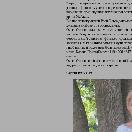
“беркут” вперше побив протестувальників, 
дзвони. Це вона змусила конгресмена від 
порушення прав людини і жахливе поводженн
рр. на Майдані.
Від час початку агресії Росії Ольга допомо
купувала уніформу та бронежилети.
Ольга Стівенс залишила у смутку чоловіка і 
платити. А ще в неї залишився невиплачений
смертю в сім’ї з’явилися фінансові труднощ
За життя Ольга виявила бажання бути похо
і щоб під час її поховання були присутні діти
може. Картка ПриватБанку 4149 4996 4657 
(мати).
Ольга Стівенс навіки залишиться в нашій п
щедро витрачала на добро України.
Сергій ВАКУЛА