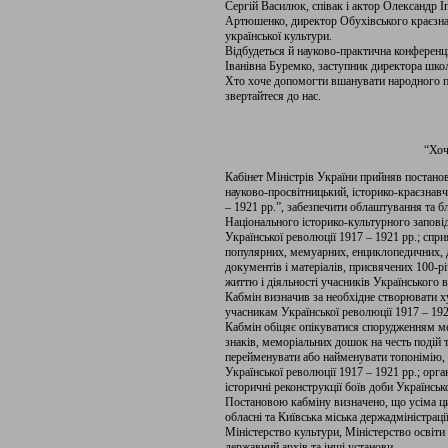
Сергій Василюк, співак і актор Олександр І
Артюшенко, директор Обухівського краєзна
української культури.
Відбудеться й науково-практична конференці
Іванівна Буремко, заступник директора школ
Хто хоче допомогти вшанувати народного по
звертайтеся до нас.
“Хоч
Кабінет Міністрів України прийняв постанов
науково-просвітницький, історико-краєзнавч
– 1921 рр.”, забезпечити облаштування та бл
Національного історико-культурного запові
Української революції 1917 – 1921 рр.; сприя
популярних, мемуарних, енциклопедичних, д
документів і матеріалів, присвячених 100-рі
життю і діяльності учасників Українського 
Кабмін визначив за необхідне створювати х
учасникам Української революції 1917 – 192
Кабмін обіцяє опікуватися спорудженням ме
знаків, меморіальних дошок на честь подій т
перейменувати або найменувати топонімію, н
Української революції 1917 – 1921 рр.; орга
історичні реконструкції боїв доби Українськ
Постановою кабміну визначено, що усіма ц
обласні та Київська міська держадміністрації
Міністерство культури, Міністерство освіти
державний архів та інші установи.