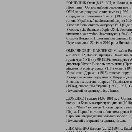
БОЙДУНИК Осип (8.12.1895, м. Долина, теп
Німеччина). Організаційний референт пові
ОУН на західноукраїнських землях (1930 – 1
співредактор тижневика “Голос” (1938 – 193
голова Української національної ради (з 19
Учасник Установчого конгресу ОУН (Відень
Учасник усіх Великих зборів ОУН. Засновн
німцями в концтаборі Заксенгаузен (1944).
Симона Петлюри. Похований на цвинтарі В
Перепохований 22 січня 2010 р. на Личаків
ОМЕЛЯНОВИЧ-ПАВЛЕНКО Михайло Володимир
– 28.05.1952, Париж, Франція). Начальний 
групи Армії УНР (8.09.1919), командувач 
директор Музею Визвольних змагань (Прага
військовий міністр уряду УНР в екзилі (194
Української Держави (1918), генерал-поручн
Автор військових підручників. Лицар ордена 
Визвольних змагань, зокрема “Українсько-по
(1934)), спогад “На Україні” (1930, 1935). 
Похований на цвинтарі Пер-Лашез.
ДРАЧЕНКО Герасим (4.03.1891 р, с. Орлівка
полку 1-ї Козацько-стрілецької дивізії (1918
газети “Воля” та газети “Вістки Сірих; зва
Під час Першої світової війни командував ба
Стронків нагороджений Золотою зброєю. Д
Похований у Варшаві на цвинтарі Воля.
ЛИМАРЕНКО Данило (20.12.1894, с. Карлівк