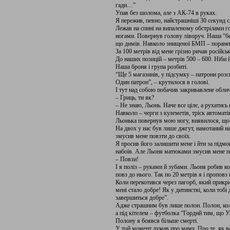
гади…”
Упав без шолома, але з АК-74 в руках.
Я пережив, певно, найстрашніші 30 секунд с
Лежав на спині на випаленому обстрілами гор
ногами. Повернув голову ліворуч. Наша “бе
що димів. Навколо знищеної БМП – поранен
За 100 метрів від мене грізно ричав російсь
До наших позицій – метрів 500 – 600. Ніби й
Наша броня і група розбиті.
“Ще 5 магазинів, у підсумку – патрони розс
Один патрон”, – крутилося в голові.
І тут над собою побачив закривавлене облич
– Гриць, ти як?
– Не знаю, Льонь. Наче все ціле, а рухатись
Навколо – черги з кулеметів, тріск автоматі
Льонька повернув мою ногу, виявилося, що 
На двох у нас був лише джгут, намотаний на
змусив мене повзти до своїх.
Я просив його залишити мене і йти за підмо
набоїв. Але Льоня матюками змусив мене п
– Повзи!
І я поліз – руками й зубами. Льоня робив ко
повз до нього. Так по 20 метрів я і проповз
Коли перекотився через пагорб, який прикри
мені стало добре! Як у дитинстві, коли тобі
завершиться добре”.
Адже страшним був лише полон. Полон, коли 
а під кітелем – футболка “Гордий тим, що У
Полону я боявся більше смерті.
У той момент думав про маму. Про те, як в