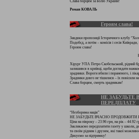
Слава борцям за волю України!
Роман КОВАЛЬ
Героям слава!
Завдяки пропозиції Історичного клубу “Хол
Подобєд, а потім – комісія і сесія Київради
Героям слава!
Хірург УПА Петро Скобельський, рідний бр
залишився в криївці, щоби доглядати важко
зрадники. Вороги вбили і пораненого, і ліка
Зрадники довго не тішилися – їх повісили на
Слава борцям, смерть зрадникам!
НЕ ЗАБУДЬТЕ
ПЕРЕДПЛАТУ
“Незборима нація”
НЕ ЗАБУДЬТЕ ВЧАСНО ПРОДОВЖИТИ
Ціна на півроку – 23.96 грн, на рік – 44.92 г
Закликаємо передплатити газету у школи, де
та своїм рідним і друзям, які такої можливо
Дякуємо за підтримку!