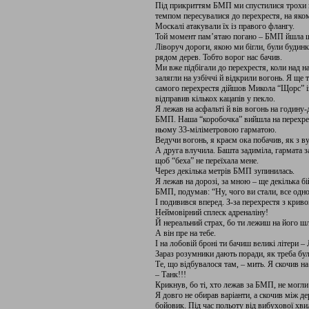
Під прикриттям БМП ми спустилися трохи 
темпом пересувалися до перехрестя, на якому
Москалі атакували їх із правого флангу.
Той момент пам’ятаю погано – БМП йшла шв
Ліворуч дороги, якою ми бігли, були будинк
рядом дерев. Тобто ворог нас бачив.
Ми вже підбігали до перехрестя, коли над н
залягли на узбіччі й відкрили вогонь. Я ще
самого перехрестя дійшов Микола “Щорс” із
відправив кількох кацапів у пекло.
Я лежав на асфальті й вів вогонь на годину
БМП. Наша “коробочка” вийшла на перехрест
ньому 33-міліметровою гарматою.
Ведучи вогонь, я краєм ока побачив, як з 
А друга влучила. Башта задиміла, гармата з
щоб “беха” не переїхала мене.
Через декілька метрів БМП зупинилась.
Я лежав на дорозі, за мною – ще декілька бі
БМП, подумав: “Ну, чого ви стали, все одн
І подивився вперед. З-за перехрестя з крив
Неймовірний сплеск адреналіну!
Й нереальний страх, бо ти лежиш на його ш
А він пре на тебе.
І на лобовій броні ти бачиш великі літери – 
Зараз розумники дають поради, як треба бу
Те, що відбувалося там, – мить. Я скочив на
– Танк!!!
Крикнув, бо ті, хто лежав за БМП, не могли
Я довго не обирав варіанти, а скочив між де
бойовик. Під час польоту від вибухової хви