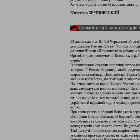
Хочеться вірити, що це не порожні слова…
В’ячеслав БЕРЕЗОВСЬКИЙ
Пломінь світла на історію 
23 листопада в м. Шполі Черкаської області
дослідження Романа Коваля “Історія Холодно
освітяни Шполи і Шполянського району, а о
Організаторами виступили Шполянська райо
курінь”.
Із захопленням слухали шполянці автора кн
запорожці” Романа Боровика, який продемон
старовинної амуніції. Пісні кобзаря Тараса
знищили кобзарство, бо прагнули позбавити 
На вечорі звучали вірші Валерія Мартишка.
яких замордували поляки в Лисянці (“Запліт
коханих лисянські дівчата почали заплітати 
ліг в основу пісні, яку нещодавно вніс до 
український народний хор. Учасники презен
записі.
Про свою участь в обороні Донецького аеро
Вивчивши історію Визвольної боротьби, він 
воскресають і вдихають у нас нові сили. Як
холодноярців і сам захотів стати “бандито
Такі зустрічі з інтелектуально-патріотични
звершення праведних справ, непохитної віри