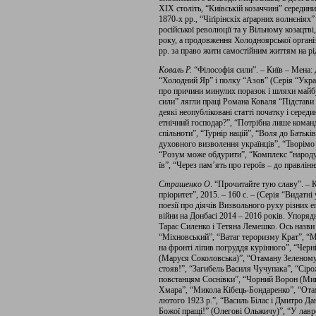
ХIХ століть, “Київській козаччині” середин
1870-х рр., “Чіґірінскіх аґрарних волнєніях
російської революції та у Вільному козацтв
року, а продовження Холодноярської організ
рр. за право жити самостійним життям на рід
Коваль Р.
“Філософія сили”. – Київ – Мена: 
“Холодний Яр” і полку “Азов” (Серія “Україн
про причини минулих поразок і шляхи майбу
сили” лягли праці Романа Коваля “Підстави н
деякі неопубліковані статті початку і сере
етнічний господар?”, “Потрібна лише коман
спільноти”, “Турнір націй”, “Воля до Батьк
духовного визволення українців”, “Творімо
“Розум може обдурити”, “Комплекс “народу-
їв”, “Че­рез па­м’ять про ге­ро­їв – до пра­в­лін­н
Страшенко О
. “Прочитайте тую славу”. – 
пріоритет”, 2015. – 160 с. – (Серія “Видатні 
поезії про діячів Визвольного руху різних е
війни на Донбасі 2014 – 2016 років. Упоряд
Тарас Силенко і Тетяна Лемешко. Ось назви 
“Міхновський”, “Ватаг тероризму Крат”, “
на фронті ліпив погруддя курінного”, “Черн
(Маруся Соколовська)”, “Отаману Зеленому
стояв!”, “Загибель Василя Чучупака”, “Сір
повстанцям Соснівки”, “Чорний Ворон (Мико
Хмара”, “Микола Кібець-Бондаренко”, “Отам
лютого 1923 р.”, “Василь Білас і Дмитро Да
Божої пращі!” (Олегові Ольжичу)”, “У лавр