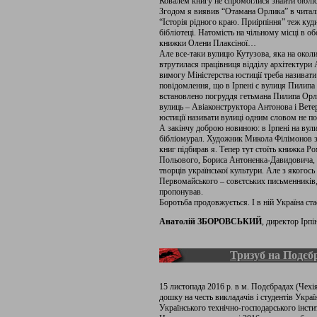
Ковалем книгу не спромоглися знайти біблі
Згодом я виявив “Отамана Орлика” в читальн
“Історія рідного краю. Приірпіння” теж куди
бібліотеці. Натомість на чільному місці в 
книжки Олени Плаксіної…
Але все-таки вулицю Кутузова, яка на околи
втрутилася працівниця відділу архітектури
вимогу Міністерства юстиції треба називати
повідомлення, що в Ірпені є вулиця Пилипа
встановлено погруддя гетьмана Пилипа Орлик
вулиць – Авіаконструктора Антонова і Вете
юстиції називати вулиці одним словом не по
А закінчу доброю новиною: в Ірпені на вули
бібліомурал. Художник Микола Філімонов з
книг підбирав я. Тепер тут стоїть книжка Р
Польового, Бориса Антоненка-Давидовича, І
творців української культури. Але з якогось
Первомайського – совєтських письменників,
пропонував.
Боротьба продовжується. І в ній Україна ста
Анатолій ЗБОРОВСЬКИЙ
, директор Ірп
Тризуб на Подєб
15 листопада 2016 р. в м. Подєбрадах (Чехі
дошку на честь викладачів і студентів Україн
Українського технічно-господарського інсти