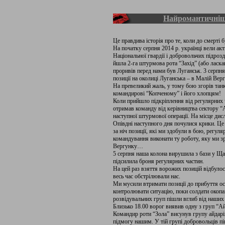
Найромантичніш
Це правдива історія про те, коли до смерті 
На початку серпня 2014 р. українці вели акт
Національної гвардії і добровольчих підро
йшла 2-га штурмова рота “Захід” (або ласкав
проривів перед нами був Луганськ. 3 серпн
позиції на околиці Луганська – в Малій Верг
На превеликий жаль, у тому бою згорів танк
командирові “Копченому” і його хлопцям!
Коли прийшло підкріплення від регулярних ч
отримав команду від керівництва сектору “А
наступної штурмової операції. На місце дис
Опівдні наступного дня почулися крики. Ц
за ніч позиції, які ми здобули в бою, регул
командування виконати ту роботу, яку ми 
Вергунку…
5 серпня наша колона вирушила з бази у Щас
підсилила броня регулярних частин.
На цей раз взяття ворожих позицій відбуло
весь час обстрілювали нас.
Ми мусили втримати позиції до прибуття ос
контролювати ситуацію, поки солдати окопаю
розвідувальних груп пішли вглиб від наших 
Близько 18.00 ворог виявив одну з груп “Ай
Командир роти “Зола” висунув групу айдарі
підмогу нашим. У тій групі добровольців піш