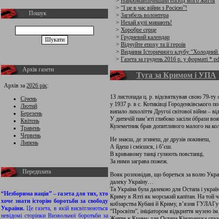
>
Найромантичніший епізод мого життя
>
“І це в час війни з Росією”!
Пошук
>
Загибель волонтера
>
Нехай кулі минають!
>
Хоробре серце
>
Грудневий календар
>
Відчуйте епоху та її героїв
>
Видання Історичного клубу “Холодний
>
Газета за грудень 2016 р. у форматі *.pd
Архів газети
Туга за Кримом і УПА
Архів за
2026 рік
:
13 листопада ц. р. відсвяткував свою 79-ту
Січень
у 1937 р. в с. Котиківці Городенківського п
Лютий
випало лихоліття Другої світової війни – в
Березень
У дитячій пам’яті глибоко засіли óбрази в
Квітень
Кулеметник брав допитливого малого на колі
Травень
Червень
Не знаєш, де згинеш, де друзів покинеш,
Липень
А йдеш і смієшся, і б’єш.
В кривавому танці гуляють повстанці,
За ними заграва пожеж.
Передплата
Вояк розповідав, що бореться за волю Укра
далеку Україну…
Та Україна була далекою для Остапа і украї
“Незборима нація” – газета для тих, хто
Криму в Ялті як морський капітан. На той ч
хоче знати історію боротьби за свободу
кобзарства Кубані й Криму, в’язня ГУЛАГу 
України.
Це газета, в якій висвітлюються
“Просвіти”, ініціатором відкриття музею ім.
невідомі сторінки Визвольної боротьби за
Життя в Криму для Остапа Кіндрачука стал