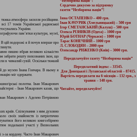
“Незборима нація”!
Сердечно дякуємо за підтримку
газети “Незборима нація”!
Інна ОСТАПЕНКО – 400 грн.
ла тяжка атмосфера засилля російщини.
Іван КАЧУРИК (Хмельницький) – 500 грн
сі 17 томів Української радянської
Ігор СМЕТАНСЬКИЙ (Калуш) – 500 грн
стосувались України.
Олекса РІЗНИКІВ (Одеса) – 1000 грн
тографуючи пам’ятки культури, музеї,
Юрій БОТНАР (Черкаси) – 1000 грн
Тарас КОНЕЧНИЙ – 1000 грн
 В цій подорожі я й почув вперше про
Л. СЛОБОДЯН – 2000 грн
глянути.
Олександр РИЖЕНКО (Київ) – 3000 грн.
давно пишно вбрав великою кількістю
ам забрати решту попсованих ікон, що
Передплачуйте газету “Незборима нація”
нули в чималий сувій. Оскільки тяжкий
Передплатний індекс – 33545.
 й до музею Івана Гончара. В ньому я
Для Донецької і Луганської областей – 87415.
ормацію міг одержати.
Вартість передплати на 6 місяців – 132 грн., з
травня – 148 грн.
ошногірські полотна. Іван Макарович
майстерні – Іван Макарович казав, що
Читайте, передплачуйте!
. Іван Макарович з Аделею Петрівною
ьких країв. Спілкування з ним духовно
оло своїх знайомств із патріотично
стуватися його великою книгозбірнею
унтям подальшої участі у Визвольних
і з-за кордону. Часто Іван Макарович