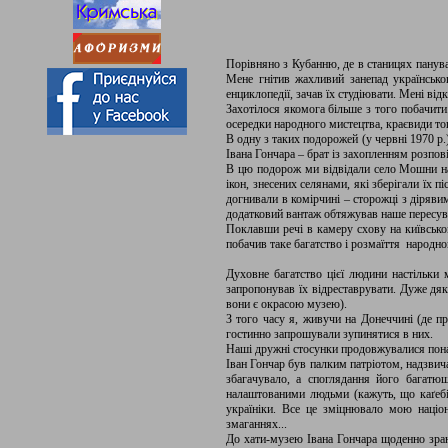
Порівняно з Кубанню, де в станицях панувал
Мене гнітив жахливий занепад українсько
енциклопедії, зачав їх студіювати. Мені ві
Захотілося якомога більше з того побачит
осередки народного мистецтва, краєвиди т
В одну з таких подорожей (у червні 1970 р
Івана Гончара – брат із захопленням розпов
В цю подорож ми відвідали село Мошни на
ікон, знесених селянами, які зберігали їх
догнивали в комірчині – сторожці з дірявим
додатковий вантаж обтяжував наше пересува
Поклавши речі в камеру схову на київськом
побачив таке багатство і розмаїття народно
Духовне багатство цієї людини настільки
запропонував їх відреставрувати. Дуже дяк
вони є окрасою музею).
З того часу я, живучи на Донеччині (де п
гостинно запрошували зупинятися в них.
Наші дружні стосунки продовжувалися пона
Іван Гончар був палким патріотом, надзвич
збагачувало, а споглядання його багатющ
налаштованими людьми (кажуть, що каґебі
україніки. Все це зміцнювало мою націон
змаганнях...
До хати-музею Івана Гончара щоденно зран