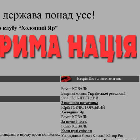
Історія Визвольних змагань
Роман КОВАЛЬ
Багряні жнива Української революції
Яків ГАЛЬЧЕВСЬКИЙ
З воєнного нотатника
Юрій ГОРЛІС-ГОРСЬКИЙ
Холодний Яр
Роман КОВАЛЬ
За волю і честь
Роман КОВАЛЬ
Коли кулі співали
тландського народу проти англійських
Упорядники Роман Коваль і Віктор Рог