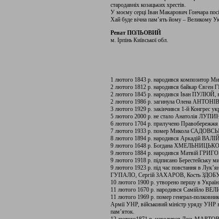
стародавніх козацьких хрестів.
У моєму серці Іван Макарович Гончара посі
Хай буде вічна пам’ять йому – Великому Укр
Ренат ПОЛЬОВИЙ
м. Ірпінь Київської обл.
1 лютого 1843 р. народився композитор М
2 лютого 1812 р. народився байкар Євген
2 лютого 1845 р. народився Іван ПУЛЮЙ, ви
2 лютого 1986 р. загинула Олена АНТОНІВ,
3 лютого 1929 р. закінчився 1-й Конгрес ук
5 лютого 2000 р. не стало Анатолія ЛУПИНО
6 лютого 1704 р. прилучено Правобережжя
7 лютого 1933 р. помер Микола САДОВСЬК
8 лютого 1894 р. народився Аркадій ВАЛ
9 лютого 1648 р. Богдана ХМЕЛЬНИЦЬКОГ
9 лютого 1884 р. народився Матвій ГРИГОР
9 лютого 1918 р. підписано Берестейську м
9 лютого 1923 р. під час повстання в Лу
ГУПАЛО, Сергій ЗАХАРОВ, Кость ЗДОБУДЬ
10 лютого 1900 р. утворено першу в Україн
11 лютого 1670 р. народився Самійло ВЕЛИ
11 лютого 1969 р. помер генерал-полковник 
Армії УНР, військовий міністр уряду УНР в
пам’яток.