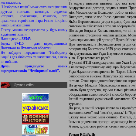
незалежність.
Та одразу виникає питання: про яке воз
“Незборима нація” може стати неоціненним
Андрусівський договір, згідно з яким Пра
другом вчителя, школяра, студента,
між Московією та Польщею. Тобто на віки 
історика, краєзнавця, кожного, хто
Виходить, таки не про “возз’єднання” україн
цікавиться героїчною і трагічною історією
Якби Переяславська угода справді була ак
нашої Батьківщини.
світської та військової еліти, чи обернула би
Газету можна передплатити у будь-якому
Що ж до Богдана Хмельницького, то він в
відділенні пошти:
ініціювала створення коаліції держав. М
Наш індекс –
33545
було спрямовано цей договір? Проти Москові
Індекс
87415
– для передплатників
Про тимчасовість Переяславської угоди св
Донецької та Луганської областей.
розгром під Конотопом 1659 року стотисяч
Не забудьте передплатити “Незбориму
Чи дивуватися, що Рада Наукового товарис
нації” і для бібліотек та шкіл тих сіл, з яких
т. зв. Переяславської ради?
ви вийшли.
В ухвалі НТШ стверджується, що Указ Презид
Друзі, приєднуйте нових
а на псевдоісторичному міфі про Переяславс
передплатників “Незборимої нації”.
Рада Наукового товариства ім. Тараса Шевчен
Запорозького війська. Присутніх же козакі
питали. Отож про одностайне рішення народ
Дружні сайти
На думку Миколи Міхновського навіть не ц
навіть було доведено, що ми тільки різнома
обсуджувати тільки засоби і способи бороть
Інший видатний український мислитель ХХ
турками.
До речі, в нашій історії існувала і приза
малополяками”, які “возз’єднались” із “бр
Скажу вам чесно: мені смішно. Взагалі, 
їхнього родичання прозорі: адже народ імпе
А нам, друзі, своє робить: стояти на сторож
Роман КОВАЛЬ