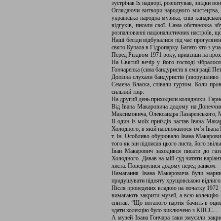
зустрічав їх надворі, розпитував, звідки в
Оглядаючи витвори народного мистецтва, 
українська народна музика, спів канадськ
відгуків, писали свої. Сама обстановка з
розпалюванні націоналістичних настроїв, щ
Наші бесіди відбувалися під час прогуляно
свято Купала в Гідропарку. Багато хто з уча
Перед Різдвом 1971 року, привізши на прох
На Святий вечір у його господі зібралос
Гончаренка (сина бандуриста в еміграції П
Допізна слухали бандуристів (зворушливо 
Семена Власка, співали гуртом. Коли про
сильний твір.
На другий день приходили колядники. Гарн
Від Івана Макаровича додому на Донеччин
Максимовича, Олександра Лазаревського, М
В один із моїх приїздів застав Івана Мак
Холодного, в якій паплюжилося ім’я Івана Г
т. ін. Особливо обурювало Івана Макарови
того як він підписав цього листа, його звіль
Іван Макарович заходився писати до газе
Холодного. Давав на мій суд читати варіан
листа. Повернулися додому перед ранком.
Намагання Івана Макаровича були марним
придушувати підняту хрущовською відлиго
Після проведених владою на початку 1972 р
вимагають закрити музей, а всю колекцію 
спитав: “Що поганого партія бачить в оци
здати колекцію було виключено з КПСС...
А музей Івана Гончара таки змусили закрит