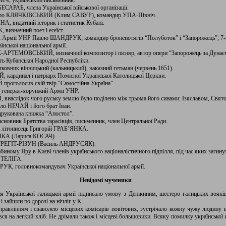
ИЧ, український письменник.
ЕСАРАБ, члена Української військової організації.
митро КЛЯЧКІВСЬКИЙ (Клим САВУР), командир УПА-Північ.
А, видатний історик і статистик Кубані.
изначний поет і есеїст.
к Армії УНР Павло ШАНДРУК; командир бронепотягів “Полуботок” і “Запорожець”, 7-ї ст
нської національної армії.
-АРТЕМОВСЬКИЙ, визначний композитор і пісняр, автор опери “Запорожець за Дунає
ть Кубанської Народної Республіки.
ковник вінницький (кальницький), наказний гетьман (червень 1651).
 кардинал і патріарх Помісної Української Католицької Церкви.
оголосив свій твір “Самостійна Україна”.
 генерал-хорунжий Армії УНР.
внаслідок чого руську землю було поділено між трьома його синами: Ізяславом, Свят
ило НЕЧАЙ і його брат Іван.
друкована книжка “Апостол”.
сновник Братства тарасівців, письменник, член Центральної Ради.
ми літописець Григорій ГРАБ’ЯНКА.
ЇНКА (Лариса КОСАЧ).
 ГРЕГІТ-РІЗУН (Василь АНДРУСЯК).
абиному Яру в Києві членів українського націоналістичного підпілля, під час яких загин
 ТЕЛІГА.
К, головнокомандувач Української національної армії.
Невідомі мученики
я Української галицької армії підписало умову з Денікиним, шестеро галицьких воякі
 зайшли по дорозі на нічліг у К.
правлінням і сваволею місцевих комісарів повітових, зустрічало кожну чужу людину 
ався на легкий хліб. Не дрімали також і місцеві большовики. Всяку помилку української