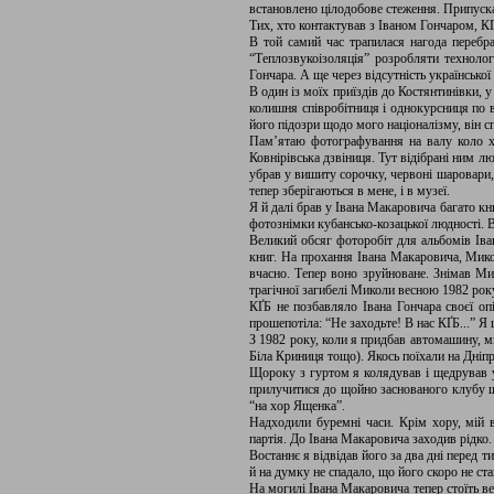
встановлено цілодобове стеження. Припуск
Тих, хто контактував з Іваном Гончаром, КҐ
В той самий час трапилася нагода перебр
“Теплозвукоізоляція” розробляти техноло
Гончара. А ще через відсутність українсько
В один із моїх приїздів до Костянтинівки, 
колишня співробітниця і однокурсниця по в
його підозри щодо мого націоналізму, він сп
Пам’ятаю фотографування на валу коло ха
Ковнірівська дзвіниця. Тут відібрані ним 
убрав у вишиту сорочку, червоні шаровари,
тепер зберігаються в мене, і в музеї.
Я й далі брав у Івана Макаровича багато кн
фотознімки кубансько-козацької людності. 
Великий обсяг фоторобіт для альбомів Іван
книг. На прохання Івана Макаровича, Мико
вчасно. Тепер воно зруйноване. Знімав Ми
трагічної загибелі Миколи весною 1982 року
КҐБ не позбавляло Івана Гончара своєї оп
прошепотіла: “Не заходьте! В нас КҐБ...” Я 
З 1982 року, коли я придбав автомашину, м
Біла Криниця тощо). Якось поїхали на Дніпр
Щороку з гуртом я колядував і щедрував у
прилучитися до щойно заснованого клубу ша
“на хор Ященка”.
Надходили буремні часи. Крім хору, мій в
партія. До Івана Макаровича заходив рідко. 
Востаннє я відвідав його за два дні перед ти
й на думку не спадало, що його скоро не ст
На могилі Івана Макаровича тепер стоїть