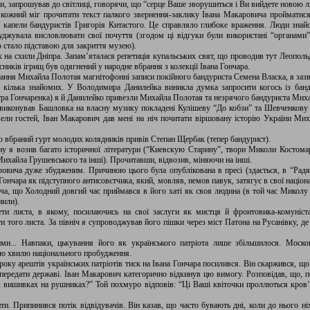
они, запрошував до світлиці, говорячи, що “серце Ваше зворушиться і Ви вийдете новою
кожний міг прочитати текст палкого звернення-заклику Івана Макаровича пройматис
ої капели бандуристів Григорія Китастого. Це справляло глибоке враження. Люди знай
буджувала висловлювати свої почуття (згодом ці відгуки були використані “органами
о стало підставою для закриття музею).
к на схили Дніпра. Запам’яталася репетиція купальських свят, що проводив тут Леопол
сників ігрищ був одягнений у народне вбрання з колекції Івана Гончара.
ання Михайла Полотая магнітофонні записи покійного бандуриста Семена Власка, я заз
я кілька знайомих. У Володимира Данилейка виникла думка запросити когось із бан
етра Гончаренка) я й Данилейко привезли Михайла Полотая та незрячого бандуриста Мих
виконував Башловка на власну музику покладені Кулішеву “До кобзи” та Шевченкову “С
вели гостей, Іван Макарович дав мені на ніч почитати віршовану історію України Ми
о вбраний гурт молодих колядників привів Степан Щербак (тепер бандурист).
у я возив багато історичної літератури (“Киевскую Старину”, твори Миколи Костом
ихайла Грушевського та інші). Прочитавши, відвозив, міняючи на інші.
аровича дуже збудженим. Причиною цього була опублікована в пресі (здається, в “Радя
ончара як підступного антисовєтчика, який, мовляв, немов павук, затягує в свої націона
ча, що Холодний довгий час приймався в його хаті як своя людина (в той час Миколу
нили).
ти листа, в якому, посилаючись на свої заслуги як мистця й фронтовика-комуніста
ти того листа. За північ я супроводжував його пішки через міст Патона на Русанівку, д
и... Навпаки, цькування його як українського патріота лише збільшилося. Москов
ю хвилю національного пробудження.
оку арештів українських патріотів тиск на Івана Гончара посилився. Він скаржився, що
передати державі. Іван Макарович категорично відкинув цю вимогу. Розповідав, що, п
х вишивках на рушниках?” Той похмуро відповів: “Ці Ваші квіточки проллються кров’
и. Припинився потік відвідувачів. Він казав, що часто бувають дні, коли до нього ніх