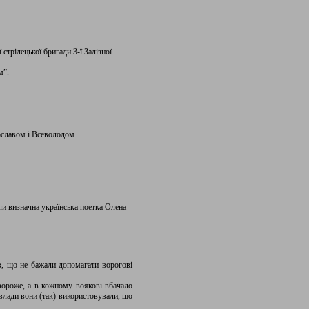
рілецької бригади 3-ї Залізної
м”.
ославом і Всеволодом.
ули визначна українська поетка Олена
в, що не бажали допомагати ворогові
вороже, а в кожному воякові вбачало
 влади вони (так) використовували, що