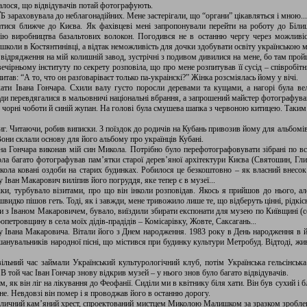
алося, що відвідувачів потай фотографують.
Б зараховувала до неблагонадійних. Мене застерігали, що “органи” цікавляться і мною...
атися ближче до Києва. Як фахівцеві мені запропонували перейти на роботу до Білиц
гію виробництва базальтових волокон. Погодився не в останню чергу через можливіс
ї школи в Костянтинівці, а відтак неможливість для дочки здобувати освіту українською 
у відрядження на мій колишній завод, зустрічні з подивом дивилися на мене, бо там про
ечірньому інституту по секрету розповіла, що про мене розпитував її сусід – співробіт
итав: “А то, что он разґоваріваєт только па-украінскі?” Жінка розсміялась йому у вічі.
ти Івана Гончара. Схили валу густо поросли деревами та кущами, а нагорі була вел
люди перевдягалися в мальовничі національні вбрання, а запрошений майстер фотографув
 чорні чоботи й синій жупан. На голові була смушева шапка з червоною китицею. Таким
иг. Читаючи, робив виписки. З поїздок до родичів на Кубань привозив йому для альбомів “
Вони склали основу для його альбому про українців Кубані.
а Гончара виконав мій син Микола. Потрібно було перефотографовувати зібрані по всій 
ла багато фотографував пам’ятки старої дерев’яної архітектури Києва (Святошин, Гли
кола ковані оздоби на старих будинках. Робилося це безкоштовно – як власний внесок
 Іван Макарович виліпив його погруддя, яке тепер є в музеї...
іки, турбувало візитами, про що він інколи розповідав. Якось я прийшов до нього, а
швидко пішов геть. Тоді, як і завжди, мене тривожило лише те, що відберуть цінні, рідкіс
и з Іваном Макаровичем, бувало, виїздили збирати експонати для музею по Київщині (с
опетровщину в села моїх дідів-прадідів – Комісарівку, Жовте, Саксагань...
 Івана Макаровича. Вітали його з Днем народження. 1983 року в День народження в й
нувальників народної пісні, що містився при будинку культури Метробуд. Відтоді, живу
ільний час займали Український культурологічний клуб, потім Українська гельсінська
В той час Іван Гончар знову відкрив музей – у нього знов було багато відвідувачів.
м, як він ліг на лікування до Феофанії. Сиділи ми в квітнику біля хати. Він був сухий і 
ане. Невдовзі він помер і я проводжав його в останню дорогу.
 величний кам’яний хрест, спроектований мистцем Миколою Малишком за зразком зроб