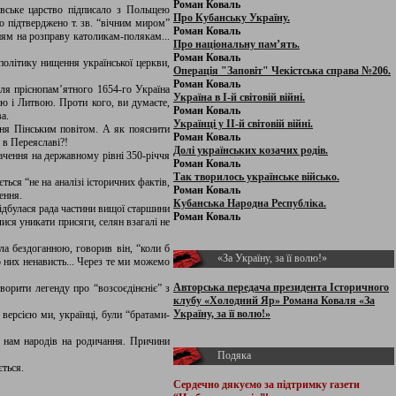
Роман Коваль
овське царство підписало з Польщею
Про Кубанську Україну.
о підтверджено т. зв. “вічним миром”
Роман Коваль
ям на розправу католикам-полякам...
Про національну пам’ять.
Роман Коваль
політику нищення української церкви,
Операція "Заповіт" Чекістська справа №206.
Роман Коваль
ля пріснопам’ятного 1654-го Україна
Україна в І-й світовій війні.
ю і Литвою. Проти кого, ви думаєте,
Роман Коваль
а.
Українці у ІІ-й світовій війні.
ння Пінським повітом. А як пояснити
Роман Коваль
 в Переяславі?!
Долі українських козачих родів.
ачення на державному рівні 350-річчя
Роман Коваль
Так творилось українське військо.
ься “не на аналізі історичних фактів,
Роман Коваль
ення.
Кубанська Народна Республіка.
 відбулася рада частини вищої старшини
Роман Коваль
ся уникати присяги, селян взагалі не
а бездоганною, говорив він, “коли б
«За Україну, за її волю!»
о них ненависть... Через те ми можемо
Авторська передача президента Історичного
орити легенду про “возсоєдінєніє” з
клубу «Холодний Яр» Романа Коваля «За
Україну, за її волю!»
 версією ми, українці, були “братами-
х нам народів на родичання. Причини
Подяка
ється.
Сердечно дякуємо за підтримку
газети