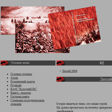
#2
Головне меню
>
Лютий 2004
Головна сторінка
Архів
Лютий
Розширений пошук
Редакція
Клуб "Холодний Яр"
Книги - поштою
Гостьова книга
Стежками холодноярських
Історія пишеться тими, хто вішав героїв.
отаманів
Ця думка прозвучала на початку прекрасно
завойовників.