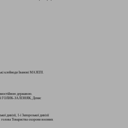
ькі клейноди Іванові МАЗЕПІ.
 самостійною державою.
одій ГОЛИК-ЗАЛІЗНЯК, Денис
 дивізії, 1-ї Запорозької дивізії
, голова Товариства охорони воєнних