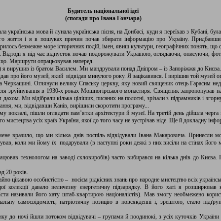
Будитель національної ідеї
(спогади про Івана Гончара)
а українська мова й лунала українська пісня, на Донбасі, куди я переїхав з Кубані, бу
го життя і я в пошуках причин почав збирати інформацію про Україну. Придбавши в
дкрилось безмежне море історичних подій, імен, явищ культури, географічних понять, що 
и. Відтоді я під час відпусток почав подорожувати Україною, оглядаючи, описуючи, фо
ощо. Маршрути опрацьовував наперед.
.) я вирушив із братом Василем. Ми мандрували понад Дніпром – із Запоріжжя до Києва.
ідав про його музей, який відвідав минулого року. Я зацікавився. І вирішив той музей о
 Черкащині. Оглянули велику Спаську церкву, яку новий священик отець Гарасим не
 після зруйнування в 1930-х роках Мошногірського монастиря. Священик запропонував н
 дахом. Ми відібрали кілька ціліших, писаних на полотні, зрізали з підрамників і згор
ння, ми, відвідавши Канів, вирішили скоротити програму...
у вокзалі, пішли оглядати пам’ятки архітектури й музеї. На третій день дійшла черга
го мистецтва усіх країв України, якої до того часу не зустрічав ніде. Ще й докладну інф
 мене вразило, що ми кілька днів поспіль відвідували Івана Макаровича. Принесли м
ував, коли ми йому їх подарували (в наступні роки деякі з них висіли на стінах його 
рацював технологом на заводі скловиробів) часто вибирався на кілька днів до Києва
д 20 років.
айно цікавою особистістю – носієм рідкісних знань про народне мистецтво всіх українс
ої колекції давало величезну енергетичну підзарядку. В його хаті я розширював к
сти називали його хату штаб-квартирою націоналістів). Мав змогу необмежено кори
альну самосвідомість, патріотичну позицію в повсякденні і, зрештою, стало підґр
ку до ночі йшли потоком відвідувачі – групами й поодинокі, з усіх куточків України 