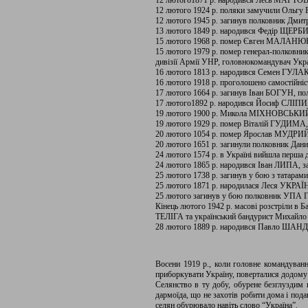
12 лютого1871 р. народився Лесь МАРТОВ
12 лютого 1924 р. поляки замучили Ольгу Б
12 лютого 1945 р. загинув полковник Д
13 лютого 1849 р. народився Федір ЩЕРБИН
15 лютого 1968 р. помер Євген МАЛАНЮК, в
15 лютого 1979 р. помер генерал-полковни
дивізії Армії УНР, головнокомандувач Украї
16 лютого 1813 р. народився Семен ГУЛАК
16 лютого 1918 р. проголошено самостійніс
17 лютого 1664 р. загинув Іван БОГУН, пол
17 лютого1892 р. народився Йосиф СЛІПИЙ,
19 лютого 1900 р. Микола МІХНОВСЬКИЙ пр
19 лютого 1929 р. помер Віталій ГУДИМА,
20 лютого 1054 р. помер Ярослав МУДРИЙ, 
20 лютого 1651 р. загинули полковник Дан
24 лютого 1574 р. в Україні вийшла перша 
24 лютого 1865 р. народився Іван ЛИПА, за
25 лютого 1738 р. загинув у бою з татара
25 лютого 1871 р. народилася Леся УКРА
25 лютого загинув у бою полковник УПА
Кінець лютого 1942 р. масові розстріли в Б
ТЕЛІГА та український бандурист Михайло
28 лютого 1889 р. народився Павло ШАНДРУ
Восени 1919 р., коли головне командуванн
приборкувати Україну, поверталися додому і
Селянство в ту добу, обурене безглуздим 
дармоїда, що не захотів робити дома і под
селян обурювало навіть слово “Україна”.