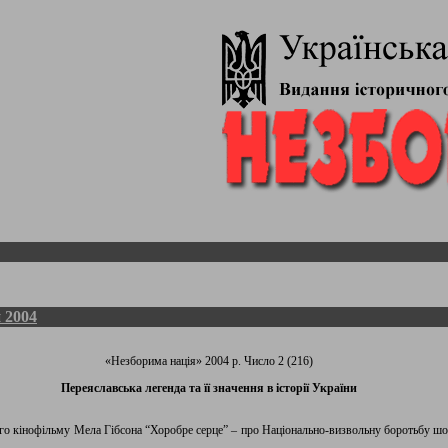
 2004
«Незборима нація» 2004 р. Число 2 (216)
Переяславська легенда та її значення в історії України
го кінофільму Мела Гібсона “Хоробре серце” – про Національно-визвольну боротьбу шо