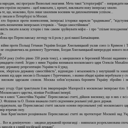
а народам, які програли Визвольні змагання. Мета такої “історіографії” – виправдати 
ати героїзм окупанта – щоб викохати, і, врешті, викликати нову імперську хвилю.
сь те, що, можливо, було лише хвилевим воєнним чи дипломатичним успіхом...
ду писали в Петербурзі та Москві.
 хто боровся проти поневолення, імперські історики нарекли “зрадниками”, “відступн
чить визначення імперських істориків – “банди самостійников”.
ість писати власну історію і тим самим зруйнувати міфи – і про “спільне походження”,
ів...
 Мова про Переяславську легенду та її роль у долі нашої Батьківщини.
 і війни проти Польщі Гетьман України Богдан Хмельницький уклав союз із Кримом і
е не сподіваючись на допомогу Туреччини, Богдан Хмельницький напередодні нового по
р.
 1654 року (тобто рівно 350 років тому), а завершилися в березневій Москві наданням
инадцяти статей. Згідно з ними Україна визнавала московського царя Олексія Михайло
дину державну репрезентацію України та її уряд.
ном, зберігала державну самостійність”, відповідно і незалежність у внутрішній та зов
ємних від царя зносин із Польщею і Туреччиною, з якими обидві країни перебували у стан
ні високим царським словом. Москва зобов’язувалась боронити Україну збройно і н
ку угоду. Одні трактували її як інкорпорацію Малоросії в московське імперське тіло. 
Московського царства, пізніше Російської імперії.
 в книзі “Самостійна Україна” Переяславські статті, дійшов висновку, що в них є всі 
О. Філіппов та О. Попов вважали статті свідченням реальної унії двох держав.
верджували, що Переяславські статті заклали основи персональної унії московського 
вір втрачав силу.
 Іван Крип’якевич розцінювали Переяславські статті як протекторат Московії над Ук
... Все ж домінуючою – завдяки державній пропаганді – виявилася розрекламована споча
 народів в єдиній російській державі”.