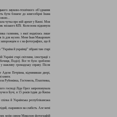
ького науково-технічного об’єднання
ть бути ближче до книгозбірні Івана
мовою...
йшла чутка про мій арешт у Києві. Моя
ник міського КҐБ. Коли вона відкинула
ика галявина, з якої виднілась лише
ав їх для музею. Мене Іван Макарович
 запорожцем я є на фотографіях, що й
Україна й українці” зібрані там старі
Україні старі світлини, ілюстрації з
бочиця, Поділ). Все те було зроблено
 у важливу громадську справу. Після
ле Аделя Петрівна, відчинивши двері,
ні книги.
ела Рубежівка, Гостомель, Плахтянка,
ого господі Ліда Орел запропонувала
чи в Бучі, я 15 років їздив до Києва
 спілка й Українська республіканська
блідий, скаржився на слабість. Але мені
лених моїм сином Миколою фотографій