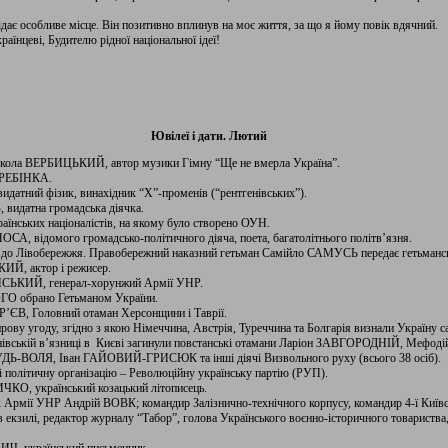
дає особливе місце. Він позитивно вплинув на моє життя, за що я йому повік вдячний.
аїнцеві, Будителю рідної національної ідеї!
Ювілеї і дати. Лютий
икола ВЕРБИЦЬКИЙ, автор музики Гімну “Ще не вмерла Україна”.
 ГРЕБІНКА.
датний фізик, винахідник “Х”-променів (“рентгенівських”).
 видатна громадська діячка.
раїнських націоналістів, на якому було створено ОУН.
СА, відомого громадсько-політичного діяча, поета, багатолітнього політв’язня.
 до Лівобережжя. Правобережний наказний гетьман Самійло САМУСЬ передає гетьманс
ИЙ, актор і режисер.
ІЙСЬКИЙ, генерал-хорунжий Армії УНР.
О обрано Гетьманом України.
’ЄВ, Головний отаман Херсонщини і Таврії.
ирову угоду, згідно з якою Німеччина, Австрія, Туреччина та Болгарія визнали Україну
к’янівській в’язниці в Києві загинули повстанські отамани Ларіон ЗАВГОРОДНІЙ, Меф
-ВОЛЯ, Іван ГАЙОВИЙ-ГРИСЮК та інші діячі Визвольного руху (всього 38 осіб).
і політичну організацію – Революційну українську партію (РУП).
ЧКО, український козацький літописець.
Армії УНР Андрій ВОВК; командир Залізнично-технічного корпусу, командир 4-ї Київської
 екзилі, редактор журналу “Табор”, голова Українського воєнно-історичного товариства