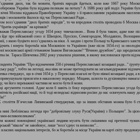
з’єднання двох, так би мовити, братніх народів йдеться, коли вже 1667 року Моск
вобережна Україна була віддана полякам на поталу? А 1686 року цей поділ України бул
вічні Москва віддавала Правобережну Україну з її православним українським населенн
ців і московитів йшлося під час Переяславської Ради...
том возз’єднання “двох братніх народів”, то чи впродовж століть проводила б Москва 
 “братів-українців” на кріпаків?
важав Переяславську угоду 1654 року тимчасовою... Вона й була такою, адже вже піс
ова йде про військовий союз зі Швецією, Прусією, Семигородом, Молдавією, Волощино
ї, з якою буцімто возз’єднались на віки. А заодно і проти Польщі та Кримського ханств
ідчить і вперта боротьба між Московією та Україною (вже після 1654-го) за оволоді
ної московської армії гетьманом Іваном Виговським? “Вічною дружбою”, що зародилася
тва ім. Тараса Шевченка 2002 року ухвалила рішення, в якому висловилася проти відзн
ента України “Про відзначення 350-ї річниці Переяславської козацької ради...” ґрунтуєт
ьку раду”, тобто на легенді, яка ніяк не може претендувати на загальнодержавне відзнач
ка стверджує, що в січні 1654 р. у Переяславі взагалі не було ніякої козацької ради, а
в примушували присягати в наказовому порядку. Міщани, шляхта та духівництво намагали
у, чи його переважної частини не могло бути й мови.
і аргументи головні. Адже коли б навіть із боку юридичного Переяславська угода бул
нітність російської нації, то й тоді нелюдські відносини росіян до нас освячують нашу д
би!”
 століття В’ячеслав Липинський стверджував, що за інших обставин можна було б ств
бута нині Люблінська легенда про “добровільну злуку Руси(України) з Польщею”. За цією
атами-великополяками”.
для кожної повноцінної української людини мусять бути смішними оці претензії чужи
рський “ніколи” не завойовує, лише “возз’єднує та визволяє”...
і власних національних інтересів, бо ж боротьба за місце України на карті світу продовжу