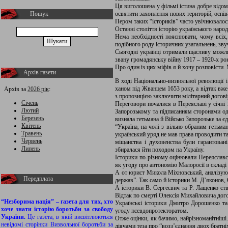
Ця виголошена у фільмі істина добре відом
Пошук
освятити захоплення нових територій, оспів
Пером таких “істориків” часто увічнювало
Останні століття історію українського наро
Нема необхідності пояснювати, чому всіх,
подібного роду історичних узагальнень, зву
Сьогодні українці отримали щасливу можлив
звану громадянську війну 1917 – 1920-х рок
Про один із цих міфів я й хочу розповісти.
Архів газети
В ході Національно-визвольної революції
ханом під Жванцем 1653 року, а відтак вж
Архів за
2026 рік
:
з пропозицією заключити мілітарний догові
Січень
Переговори почалися в Переяславі у січні
Лютий
Запорозькому та підписанням сторонами од
Березень
визнала гетьмана й Військо Запорозьке за є
Квітень
“Україна, на чолі з вільно обраним гетьма
Травень
український уряд не мав права проводити та
Червень
міщанства і духовенства були гарантова
Липень
збиралася йти походом на Україну.
Історики по-різному оцінювали Переяславсь
як угоду про автономію Малоросії в складі 
А от юрист Микола Міхновський, аналізуючи
Передплата
держав”. Так само й історики М. Д’яконов, 
А історики В. Сергеєвич та Р. Лащенко ст
Відтак по смерті Олексія Михайловича дого
“Незборима нація” – газета для тих, хто
Українські історики Дмитро Дорошенко та
хоче знати історію боротьби за свободу
угоду псевдопротекторатом.
України.
Це газета, в якій висвітлюються
Отже оцінки, як бачимо, найрізноманітніші
невідомі сторінки Визвольної боротьби за
діячами теза про “возз’єднання двох братніх