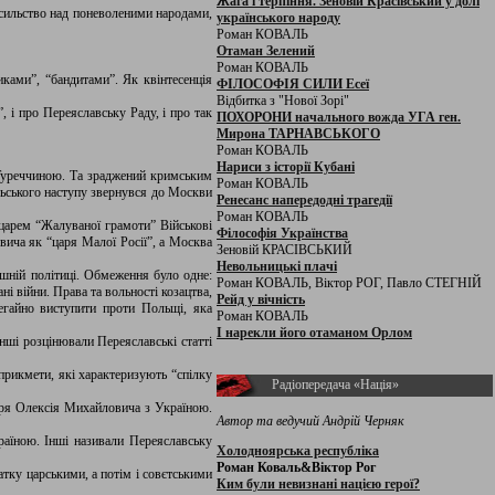
Жага і терпіння. Зеновій Красівський у долі
насильство над поневоленими народами,
українського народу
Роман КОВАЛЬ
Отаман Зелений
Роман КОВАЛЬ
иками”, “бандитами”. Як квінтесенція
ФІЛОСОФІЯ СИЛИ Есеї
Відбитка з "Нової Зорі"
 і про Переяславську Раду, і про так
ПОХОРОНИ начального вожда УГА ген.
Мирона ТАРНАВСЬКОГО
Роман КОВАЛЬ
Нариси з історії Кубані
 Туреччиною. Та зраджений кримським
Роман КОВАЛЬ
льського наступу звернувся до Москви
Ренесанс напередодні трагедії
Роман КОВАЛЬ
 царем “Жалуваної грамоти” Військові
Філософія Українства
вича як “царя Малої Росії”, а Москва
Зеновій КРАСІВСЬКИЙ
Невольницькі плачі
нішній політиці. Обмеження було одне:
Роман КОВАЛЬ, Віктор РОГ, Павло СТЕГНІЙ
і війни. Права та вольності козацтва,
Рейд у вічність
егайно виступити проти Польщі, яка
Роман КОВАЛЬ
І нарекли його отаманом Орлом
Інші розцінювали Переяславські статті
прикмети, які характеризують “спілку
Радіопередача «Нація»
царя Олексія Михайловича з Україною.
Автор та ведучий Андрій Черняк
раїною. Інші називали Переяславську
Холодноярська республіка
Роман Коваль&Віктор Рог
тку царськими, а потім і совєтськими
Ким були невизнані нацією герої?