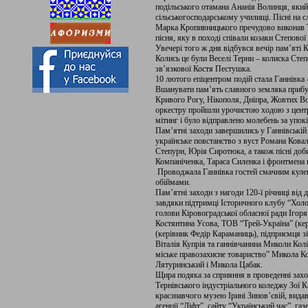
подільського отамана Ананія Волинця, який
сільськогосподарському училищі. Пісні на 
Марка Кропивницького пречудово виконав Т
пісня, яку в поході співали козаки Степової д
Увечері того ж дня відбувся вечір пам’яті 
Колись це були Веселі Терни – колиска Степо
зв’язкової Костя Пестушка.
10 лютого епіцентром подій стала Ганнівка 
Вшанувати пам’ять славного земляка прибул
Кривого Рогу, Нікополя, Дніпра, Жовтих Во
оркестру пройшли урочистою ходою з центр
мітинг і було відправлено молебень за упок
Пам’ятні заходи завершились у Ганнівській
українське повстанство з вуст Романа Ков
Степури, Юрія Сиротюка, а також пісні доб
Компаніченка, Тараса Силенка і фронтмена 
Проводжала Ганнівка гостей смачним кулеш
обіймами.
Пам’ятні заходи з нагоди 120-ї річниці ві
завдяки підтримці Історичного клубу “Холо
голови Кіровоградської обласної ради Ігор
Костянтина Усова, ТОВ “Трей-Україна” (ке
(керівник Федір Караманиць), підприємця з
Віталія Купрія та ганнівчанина Миколи Кол
міське правозахисне товариство” Микола К
Лятуринський і Микола Цабак.
Щира подяка за сприяння в проведенні за
Тернівського індустріального коледжу Зої К
краєзнавчого музею Ірині Зинов’євій, видав
агенції “Ліфт”, сайту “Український час”, га