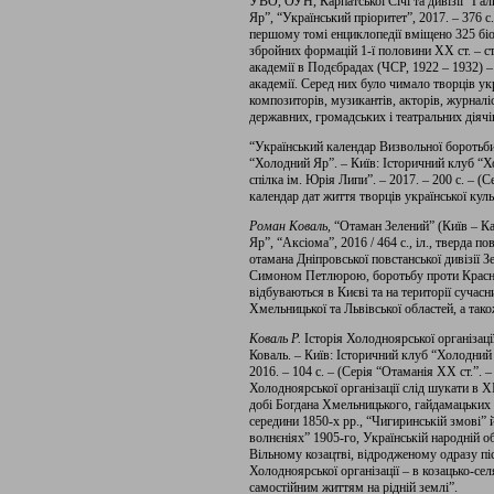
УВО, ОУН, Карпатської Січі та дивізії “Гал
Яр”, “Український пріоритет”, 2017. – 376 с.
першому томі енциклопедії вміщено 325 біо
збройних формацій 1-ї половини ХХ ст. – ст
академії в Подєбрадах (ЧСР, 1922 – 1932) – 
академії. Серед них було чимало творців ук
композиторів, музикантів, акторів, журналіс
державних, громадських і театральних діячі
“Український календар Визвольної боротьби”
“Холодний Яр”. – Київ: Історичний клуб “
спілка ім. Юрія Липи”. – 2017. – 200 с. – (С
календар дат життя творців української куль
Роман Коваль,
“Отаман Зелений” (Київ – К
Яр”, “Аксіома”, 2016 / 464 с., іл., тверда п
отамана Дніпровської повстанської дивізії З
Симоном Петлюрою, боротьбу проти Красної 
відбуваються в Києві та на території сучасни
Хмельницької та Львівської областей, а також
Коваль Р.
Історія Холодноярської організаці
Коваль. – Київ: Історичний клуб “Холодний
2016. – 104 с. – (Серія “Отаманія ХХ ст.”. –
Холодноярської організації слід шукати в Х
добі Богдана Хмельницького, гайдамацьких 
середини 1850-х рр., “Чигиринській змові” й
волнєніях” 1905-го, Українській народній о
Вільному козацтві, відродженому одразу пі
Холодноярської організації – в козацько-се
самостійним життям на рідній землі”.