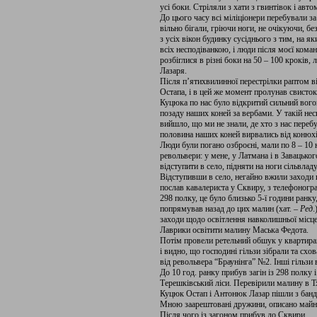
усі боки. Стріляли з хати з гвинтівок і авт
До цього часу всі міліціонери перебували за
вільно бігали, гріючи ноги, не очікуючи, бе
з усіх вікон будинку сусіднього з тим, на я
всіх несподіванкою, і люди після моєї кома
розбіглися в різні боки на 50 – 100 кроків,
Лазаря.
Після п’ятихвилинної перестрілки раптом ві
Остапа, і в цей же момент пролунав свисток
Куцюка по нас було відкритий сильний вого
позаду наших коней за вербами. У такій нес
вийшло, що ми не знали, де хто з нас переб
половина наших коней вирвались від конюхів
Люди були погано озброєні, мали по 8 – 10 на
револьвери: у мене, у Латмана і в Завацьког
відступити в село, підняти на ноги сільвлад
Відступивши в село, негайно вжили заходи 
послав кавалериста у Сквиру, з телефоногр
298 полку, це було близько 5-ї години ранку
попрямував назад до цих малин (хат. –
Ред
.
заходи щодо освітлення навколишньої місцев
Лаврики освітити малину Маська Федота.
Потім провели ретельний обшук у квартирах
і видно, що господині гільзи зібрали та схо
від револьвера “Браунінга” №2. Інші гільзи
До 10 год. ранку прибув загін із 298 полку і
Терешківський ліси. Перевірили малину в Тх
Куцюк Остап і Антонюк Лазар пішли з банд
Мною заарештовані дружини, описано майно 
Після чого із загоном прибув до Сквири.