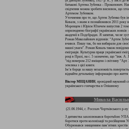
(в дівоцтві Зубенко), 1927 р. н., у листі до 
батькові Артема Зубенка – Прокопович. Нап
свідчення можна зробити висновок, що хтос
Артемом Зубенком.
Уточнення про те, що Артем Зубенко був і
Коваля, з яким я познайомився 2011 року в
Моренцем і Юрієм Юзичем випустив 2 томи
оприлюднено біографії українських вояків –
академії в Подєбрадах. Я запитав, чи не зус
Роман Миколайович відповів: “Артем Зубенко
вчився. Пишу так, бо ми вибирали для своє
нашої уваги”. Роман Коваль також повідоми
еміграція. Культурна праця української еміг
році в Празі, на с. 5 зазначено, що “інж. А
“під номером 212 вміщено і світлину “Арт.
земляка з цієї книги.
Ім’я борця за нашу незалежність повертаєт
віднайти детальнішу інформацію про життя
Віктор МІЩАНИН
, провідний науковий 
українського гончарства в Опішному
Микола Васильо
(21.06.1944, с. Росохач Чортківського р-ну 
З дитинства захоплювався боротьбою УПА, с
боротися проти колонізації та російщення У
Обурювався знищенням пам’ятних хрестів у