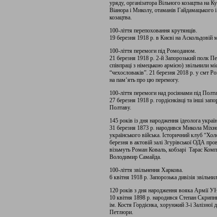
уряду, організатора Вільного козацтва на Ку
Віанора і Миколу, отаманів Гайдамацького 
козацтва.
100-ліття перепоховання крутянців.
19 березня 1918 р. в Києві на Аскольдовій м
100-ліття перемоги під Ромоданом.
21 березня 1918 р. 2-й Запорозький полк П
співпраці з німецькою армією) звільнили мі
“чехословаків”. 21 березня 2018 р. у смт 
на пам’ять про цю перемогу.
100-ліття перемоги над росіянами під Полт
27 березня 1918 р. гордієнківці та інші зап
Полтаву.
145 років із дня народження ідеолога україн
31 березня 1873 р. народився Микола Міхно
українського війська. Історичний клуб “Хо
березня в актовій залі Згурівської ОДА пр
візьмуть Роман Коваль, кобзарі Тарас Комп
Володимир Самайда.
100-ліття звільнення Харкова.
6 квітня 1918 р. Запорозька дивізія звільни
120 років з дня народження вояка Армії У
10 квітня 1898 р. народився Степан Скрипн
ім. Костя Гордієнка, хорунжий 3-ї Залізно
Петлюри.