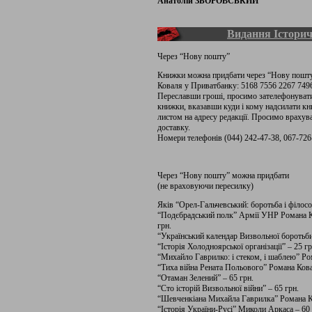
Анатолій ЗБОРОВСЬКИЙ
Видання Історич
Через “Нову пошту”
Книжки можна придбати через “Нову пошту
Коваля у Приватбанку: 5168 7556 2267 749
Переславши гроші, просимо зателефонувати 
книжки, вказавши куди і кому надсилати к
листом на адресу редакції. Просимо враху
доставку.
Номери телефонів (044) 242-47-38, 067-726
Через “Нову пошту” можна придбати
(не враховуючи пересилку)
Яків “Орел-Гальчевський: боротьба і філосо
“Подєбрадський полк” Армії УНР Романа Ко
грн.
“Український календар Визвольної боротьби
“Історія Холодноярської організації” – 25 гр
“Михайло Гаврилко: і стеком, і шаблею” Ро
“Тиха війна Рената Польового” Романа Кова
“Отаман Зелений” – 65 грн.
“Сто історій Визвольної війни” – 65 грн.
“Шевченкіана Михайла Гаврилка” Романа Ко
“Історія України-Русі” Миколи Аркаса – 60 