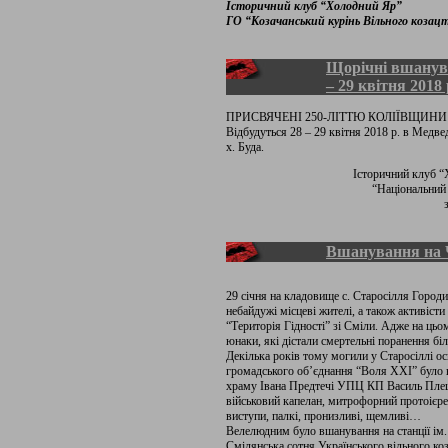
Історичний клуб “Холодний Яр”
ГО “Козачанський курінь Вільного козац
Щорічні вшанува
– 29 квітня 2018 
ПРИСВЯЧЕНІ 250-ЛІТТЮ КОЛІЇВЩИНИ 
Відбудуться 28 – 29 квітня 2018 р. в Медве
х. Буда.
Історичний клуб “
“Національний 
Вшанування на 
29 січня на кладовище с. Старосілля Город
небайдужі місцеві жителі, а також активісти
“Територія Гідності” зі Сміли. Адже на ць
юнаки, які дістали смертельні поранення біл
Декілька років тому могили у Старосіллі осв
громадського об’єднання “Воля XXI” було в
храму Івана Предтечі УПЦ КП Василь Плеш
військовий капелан, митрофорний протоіє
виступи, палкі, пронизливі, щемливі…
Велелюдним було вшанування на станції ім.
Смілянська сотня Українського вільного ко