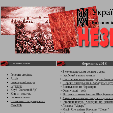
березень 2018
Головне меню
>
З холодноярським вогнем у серці
Головна сторінка
>
Героїчний вчинок козаків
Архів
>
Свято вільнокозацького духу на батьк
Розширений пошук
>
Щорічні вшанування в Холодному Яру В
Редакція
>
Вшанування на Черкащині
Клуб "Холодний Яр"
>
Один у полі – воїн
Книги - поштою
>
Зі справи отамана Антона Шкарбунен
Гостьова книга
>
Українсько-польські стосунки в долі с
Стежками холодноярських
>
Історичний клуб “Холодний Яр” рекомен
отаманів
>
Легенда “Айдару”
>
Марія Степанівна Вівчарик-“Скеля”