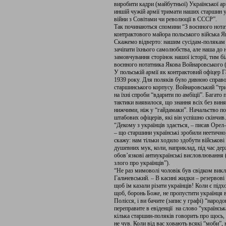
виробити кадри (майбутньої) Української ар
иншій чужій армії тримати наших старшин у
війни з Совітами чи революції в СССР”.
Так починаються спомини “З воєнного нота
контрактового майора польського війська Я
Скажемо відверто: нашим сусідам-полякам б
зачіпати їхнього самолюбства, але наша до
замовчування сторінок нашої історії, тим 
воєнного нотатника Якова Войнаровського (
У польській армії як контрактовий офіцер Г
1939 року. Для поляків було дивною справо
старшинського корпусу. Войнаровський “три
на їхні спроби “вдарити по амбіції”. Багато
тактики виявилося, що знання всіх без виня
нижчими, ніж у “гайдамаки”. Начальство пом
штабових офіцерів, які він успішно скінчив.
“Декому з українців здається, – писав Орел
– що старшини українські зробили неетично
скажу: нам тільки ходило здобути військові
душевних мук, коли, наприклад, під час де
обов’язкові антиукраїнські висловлювання 
злого про українців”).
“Не раз мимоволі чоловік був свідком викла
Гальчевський. – В касині жидки – резервові
щоб їм казали різати українців! Коли є підх
щоб, боронь Боже, не пропустити українця в
Полісся, і ви бачите (запис у графі) “народо
переправите в евіденції на слово “українсь
кілька старшин-поляків говорить про щось, 
не чув. Коли від вас ховають всякі “моби”, н