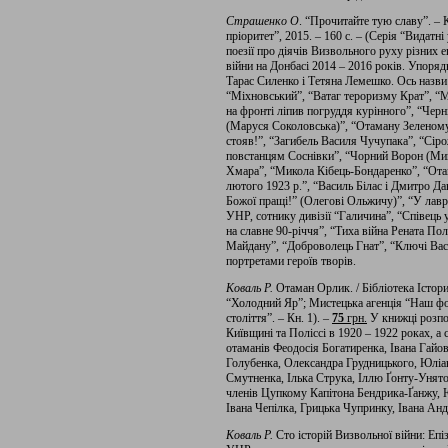
Страшенко О
. “Прочитайте тую славу”. – 
пріоритет”, 2015. – 160 с. – (Серія “Видатні 
поезії про діячів Визвольного руху різних е
війни на Донбасі 2014 – 2016 років. Упоря
Тарас Силенко і Тетяна Лемешко. Ось назви 
“Міхновський”, “Ватаг тероризму Крат”, “
на фронті ліпив погруддя курінного”, “Черн
(Маруся Соколовська)”, “Отаману Зеленому
стояв!”, “Загибель Василя Чучупака”, “Сір
повстанцям Соснівки”, “Чорний Ворон (Мик
Хмара”, “Микола Кібець-Бондаренко”, “Ота
лютого 1923 р.”, “Василь Білас і Дмитро Да
Божої пращі!” (Олегові Ольжичу)”, “У лавр
УНР, сотнику дивізії “Галичина”, “Співець
на славне 90-річчя”, “Тиха війна Рената П
Майдану”, “Доброволець Гнат”, “Ключі Вас
портретами героїв творів.
Коваль Р.
Отаман Орлик. / Бібліотека Істор
“Холодний Яр”; Мистецька агенція “Наш фор
століття”. – Кн. 1). –
75
грн
.
У книжці розпов
Київщині та Поліссі в 1920 – 1922 роках, а
отаманів Феодосія Богатиренка, Івана Гайо
Голубенка, Олександра Грудницького, Юліа
Смутненка, Ілька Струка, Іллю Ґонту-Унят
членів Цупкому Капітона Бендрика-Ґанжу,
Івана Чепілка, Грицька Чупринку, Івана Ан
Коваль Р.
Сто історій Визвольної війни: Еп