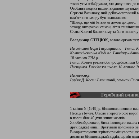
також усім небайдужим, хто долучився до ці
Особлива подяка нашим видатним музиканта
Сергієві Василюку, чий ідейно-естетичний т
пам’ятного заходу був колосальним.
“Шкода, що мій батько не дожив до цього, – 
заходу, витираючи сльози, літня ганнівчан
Слава Костеві Блакитному та його козацтву
Володимир СТЕЦЮК
, голова оргкомітет
На світлині Ігоря Гаврищишина – Роман Ко
Компаніченко на в’їзді в с. Ганнівку – ба
10 лютого 2018 р.
Роман Коваль розповідає про художника С
Пестушка. Ганнівська школа. 10 лютого 20
На малюнку:
Бур’ян Д. Кость Блакитний, отаман Степової
Героїчний вчино
1 квітня б. [1919] р. більшовики повели насту
Песець і Бучач. Опісля впертого бою ворог 
в полон біля 40 душ наших козаків.
Як обеззброювали, били і виводили наших к
друк рядка] наші... Врятувати полонених зв
Використовуючи нерівности місцевости і пе
доганяти більшовицький відділ, що вів наш