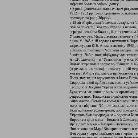
зібрання брала із собою і дочку.
З 8 років допомагала односельцям рятувати
1932 – 1933 рр. (село Кривеньке розкинуло
проходив по річці Збручу).
З 13 літ Марія стала й членом Товариства “
склала присягу. Спочатку була зв’язковою, 
переправлений на Волинь, її призначили на 
У рідному селі Марія Ластівка закінчила 7 кл
війна. У 1945 р. їй вдалося вступити в Чор
заарештувало КҐБ. А вже в лютому 1946 р., п
військовий трибунал у Чорткові засудив її н
З квітня 1946 р. вона відбудовувала затопле
АРСР. Спочатку – в “Устьвимлаг” у місті Кн
Відтак потрапила в зловісний “Мінлаг” у мі
(переважно земляних) – копала у вічній мерз
жовтні 1954 р. і відправили на поселення в т
Після звільнення одружилася з Іллею Вівча
Сидорова, який щойно звільнився з ув’язнен
Смілу, бо в Західній Україні жити не дозвол
Була серед засновників міських організацій 
репресованих, Товариства української мови
націоналістів. Останнім часом її знали і як 
мала посвідчення №1, яке залишатиметься 
Була активною волонтеркою, постійно допом
Україною була нагороджена – орденом Княг
Виростила двох синів – Богдана й Олександ
Яр”), двох онуків – Назарія і Василинку, 
Чин поховання Марії Вівчарик провели в но
Цей обряд у церкві здійснювали вперше – з