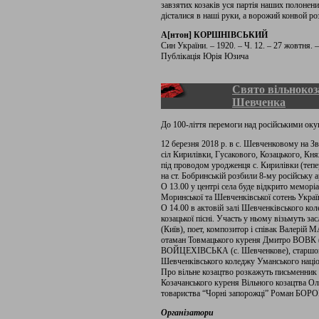
завзятих козаків уся партія наших полонени
дісталися в наші руки, а ворожий конвой ро
А[нтон] КОРШНІВСЬКИЙ
Син України. – 1920. – Ч. 12. – 27 жовтня. – 
Публікація Юрія Юзича
Свято вільнокоз
Шевченка
До 100-ліття перемоги над російськими ок
12 березня 2018 р. в с. Шевченковому на З
сіл Кирилівки, Гусакового, Козацького, Кня
під проводом уродженця с. Кирилівки (тепе
на ст. Бобринській розбили 8-му російську 
О 13.00 у центрі села буде відкрито мемор
Моринської та Шевченківської сотень Украї
О 14.00 в актовій залі Шевченківського кол
козацької пісні. Участь у ньому візьмуть 
(Київ), поет, композитор і співак Валерій
отаман Товмацького куреня Дмитро ВОВК (
ВОЙЦЕХІВСЬКА (с. Шевченкове), старшок
Шевченківського коледжу Уманського націон
Про вільне козацтво розкажуть письменни
Козачанського куреня Вільного козацтва Ол
товариства “Чорні запорожці” Роман БОРО
Організатори