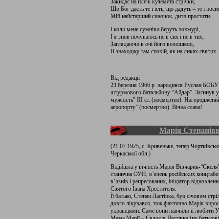
Закидає на плечі кулемета стрічки,
Що Бог дасть те і їсть, що дадуть – те і носи
Мій найстарший синочок, дитя простоти.
І коли мене сумніви беруть похмурі,
І я знов почуваюсь не в сих і не в тих,
Заглядаючи в очі його волошкові,
Я знаходжу там спокій, як на ликах святих.
Від редакції
23 березня 1966 р. народився Руслан БО
штурмового батальйону “Айдар”. Загинув у 
мужність” III ст. (посмертно). Нагороджен
аеропорту” (посмертно). Вічна слава!
Марія Степанів
(21.07.1925, с. Кривеньке, тепер Чортківськ
Черкаської обл.)
Відійшла у вічність Марія Вівчарик-“Скеля”
станична ОУН, в’язень російських концтабо
в’язнів і репресованих, ініціатор відновле
Святого Івана Хрестителя.
Її батько, Степан Ластівка, був січовим стр
довго лікувався, тож фактично Марія вирос
українцями. Саме вони навчили її любити У
Мама Марії – Євдокія Ластівка (по батьков