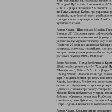
УНР, повстансько-партизанських загонів та 
“Холодний Яр”. – Київ: Історичний клуб “
– 368 с. – (Серія “Отаманія ХХ століття”. – 
від Гуцульщини до Кубані, про українсько-р
українців, які в боротьбі проти російських
спогадах січових стрільців, вояків Армії У
кубанських козаків.
Роман Коваль.
“Шевченкіана Михайла Гаври
Вінниця: ДП “Державна картографічна фабрик
повнокольорова, повнокольорові форзаци 
української культури шевченкіану, яку на 
Протягом 20 років він увічнював Кобзаря в
портретах, плакетках, медальйонах, листівк
несприятливих умовах революційного підпілл
російської окупації 1919 – 1920 років.
Борис Монкевич
“Похід Болбочана на Крим”
Бібліотека Історичного клубу “Холодний Яр
“Наш формат”, 2014. – 272 с.; іл. – (Серія 
Наклад 2000 пр. Обкладинка тверда, повнок
карт. У виданні йдеться про переможні пох
Харків, Запоріжжя, Мелітополь, форсуванн
окупантів, тріумфальну зустріч запорожців 
Донбасу. Це книжка про бойову співпрацю з
Москви. Події відбуваються у першій полов
бойових побратимів полковника Болбочана 
Самійленка, Івана Дубового, Никифора Авр
Петра Содоля-Зілинського та козака-болбо
Роман Коваль.
Крізь павутиння змосковщенн