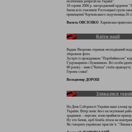
політичних репресій на Україні”.
18 серпня 2006 р. нагороджений орденом “За
Імена всіх учасників Росохацької групи зака
приміщенні Чортківського педучилища 26 сі
Василь ОВСІЄНКО
. Харківська правозах
Квіти нації
Вадим Яворенко отримав несподіваний пода
збережене фото.
Зустріч із провідником “Перебийносом” від
Гуцульщиною і Буковиною. Всі особи ідентиф
80 років) – живі (“Квітка” стоїть праворуч).
Героям слава!
Володимир ДОРОШ
Злякалися украї
На День Соборності України наші хлопці п
України. Вітер поніс його на окуповані райо
зрадників – переляк: вони прийняли прапор
Ну хто бачив, щоб бомба літала на повітрян
Як говорить українське прислів’я: “Лякана 