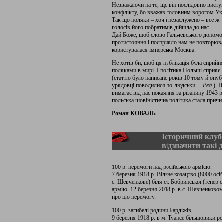
Незважаючи на те, що він послідовно висту
конфлікту, бо вважав головним ворогом Ук
Так що поляки – хоч і незаслужено – все ж 
голосів його побратимів дійшла до нас.
Дай Боже, щоб слово Гальчевського допомо
протистояння і посприяло нам не повторюв
користувалася імперська Москва.
Не хотів би, щоб ця публікація була сприйн
поляками в мирі. І політика Польщі сприя
(статтю було написано років 10 тому й опуб
урядовці поводилися по-людськи. –
Ред
.). 
вимагає від нас покаяння за різанину 1943
польська шовіністична політика стала прич
Роман КОВАЛЬ
Історичний клуб
відзначити такі 
100 р. перемоги над російською армією.
7 березня 1918 р. Вільне козацтво (8000 осі
с. Шевченкове) біля ст. Бобринської (тепер
армію. 12 березня 2018 р. в с. Шевченково
про цю перемогу.
100 р. загибелі родини Бардіжів.
9 березня 1918 р. в м. Туапсе більшовики р