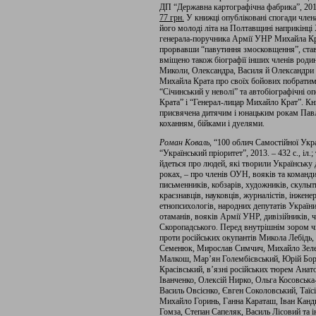
ДП “Державна картографічна фабрика”, 2013
77 грн.
У книжці опубліковані спогади члена
його молоді літа на Полтавщині наприкінці 
генерала-поручника Армії УНР Михайла Кра
прорвавши “павутиння змосковщення”, став
вміщено також біографії інших членів родин
Миколи, Олександра, Василя й Олександри П
Михайла Крата про своїх бойових побратимі
“Січинський у неволі” та автобіографічні 
Крата” і “Генерал-лицар Михайло Крат”. Кни
присвячена дитячим і юнацьким рокам Пав
коханням, бійками і дуелями.
Роман Коваль
, “100 облич Самостійної Укр
“Український пріоритет”, 2013. – 432 с., іл
йдеться про людей, які творили Українську 
роках, – про членів ОУН, вояків та команд
письменників, кобзарів, художників, скульпто
краєзнавців, науковців, журналістів, інжене
етнопсихологів, народних депутатів України
отаманів, вояків Армії УНР, дивізійників, 
Скоропадського. Перед внутрішнім зором чи
проти російських окупантів Микола Лебідь,
Семенюк, Мирослав Симчич, Михайло Зеле
Малкош, Мар’ян Голембієвський, Юрій Бор
Красівський, в’язні російських тюрем Анат
Іванченко, Олексій Нирко, Ольга Косовськ
Василь Овсієнко, Євген Соколовський, Таїс
Михайло Горинь, Ганна Караташ, Іван Канди
Гомза, Степан Сапеляк, Василь Лісовий та ін