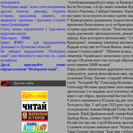
незалежність.
“Антибільшовицький рух опору на Криворіжж
“Незборима нація” може стати неоціненним
Костя Пестушка, а й про інших отаманів Кр
другом вчителя, школяра, студента,
Лютого-Черевика, Гнибіди-Гниненка, Чорн
історика, краєзнавця, кожного, хто
які також заслуговують на нашу вдячну пам
цікавиться героїчною і трагічною історією
У Криворізькому державному педагогічному 
нашої Батьківщини.
присвячені Визвольному руху на Криворіжж
Газету можна передплатити у будь-якому
історико-краєзнавчого музею “Повстанський
відділенні пошти:
окрім документів і фотодокументів, демонс
Наш індекс –
33545
періоду. Було розгорнуто фотовиставку “З 
Індекс
87415
– для передплатників
Криворіжжі”, книжкову тематичну виставку
Донецької та Луганської областей.
Відкрив вечір пам’яті Роман Коваль, який 
Не забудьте передплатити “Незбориму
отаман Степової дивізії”. “Шановні козаки, 
нації” і для бібліотек та шкіл тих сіл, з яких
епіцентрів Українського визвольного руху в
ви вийшли.
нагоди 120-річчя якого ми сьогодні зібрали
Друзі, приєднуйте нових
жовті знамена 20000 козаків”.
передплатників “Незборимої нації”.
Перед майже півтисячною аудиторією висту
університету, доктор філософських наук, 
полковник Петро Лисенко і старший лейтена
клубу “Холодний Яр” Олександр Косіненко.
Дружні сайти
Олександр Мельник представив свою книжк
презентував 2-ге видання своєї поетичної 
вірш із цієї збірки, присвячений Костеві Пе
9 лютого виповнилося 95 років від дня заг
Холодного Яру. У цей день 1923 року під ча
холодноярські отамани Мефодій Голик-Заліз
Захаров, Юрій Дробатковський, отаман Київ
Здобудь-Воля, сотники Армії УНР з Галичи
На пам’ять про них Сергій Василюк проспів
Силенком потужно виконали пісні “Чорна рі
Тарас Силенко проспівав “Буде нам з тобою