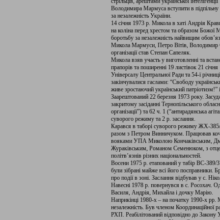
стрільців, арештами української інтелігенці
Володимира Мармуса вступити в підпільну 
за незалежність України.
14 січня 1973 р. Микола в хаті Андрія Крав
на коліна перед хрестом та образом Божої М
боротьбу за незалежність найвищим обов’яз
Микола Мармуси, Петро Вітів, Володимир 
організації став Степан Сапеляк.
Микола взяв участь у виготовленні та встан
прапорів та поширенні 19 листівок 21 січня
Універсалу Центральної Ради та 54-ї річни
закінчувалися гаслами: “Свободу українськи
живе зростаючий український патріотизм!” і
Заарештований 22 березня 1973 року. Засуд
закритому засіданні Тернопільського обласно
організації”) та 62 ч. 1 (“антирадянська агіт
суворого режиму та 2 р. заслання.
Карався в таборі суворого режиму ЖХ-385/
разом з Петром Винничуком. Працював коч
вояками УПА Миколою Кончаківським, Д
Жураківським, Романом Семенюком, з отц
політв’язнів різних національностей.
Восени 1975 р. етапований у табір ВС-389/3
були зібрані майже всі його посправники. Бр
про події в зоні. Заслання відбував у с. Ні
Навесні 1978 р. повернувся в с. Росохач. 
Василя, Андрія, Михайла і дочку Марію.
Наприкінці 1980-х – на початку 1990-х рр. 
незалежність. Був членом Координаційної 
РХП. Реабілітований відповідно до Закону 