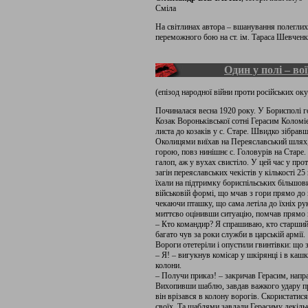
Сміла
На світлинах автора – вшанування полеглих 
переможного бою на ст. ім. Тараса Шевченк
Один у полі – во
(епізод народної війни проти російських оку
Починалася весна 1920 року. У Борисполі г
Козак Вороньківської сотні Герасим Коломіє
листа до козаків у с. Старе. Швидко зібрав
Околицями виїхав на Переяславський шлях, 
горою, повз нинішнє с. Головурів на Старе. 
галоп, аж у вухах свистіло. У цей час у п
загін переяславських чекістів у кількості 2
їхали на підтримку бориспільських більшови
військовій формі, що мчав з гори прямо до
чекаючи пташку, що сама летіла до їхніх рук
миттєво оцінивши ситуацію, помчав прямо н
– Кто командир? Я спрашиваю, кто старший?
багато чув за роки служби в царській армії.
Вороги отетеріли і опустили гвинтівки: що 
– Я! – вигукнув комісар у шкірянці і в кашк
колони.
– Получи приказ! – закричав Герасим, напр
Вихопивши шаблю, завдав важкого удару пр
він врізався в колону ворогів. Скористатися
своїх. Та шаблями завдали Герасиму декільк