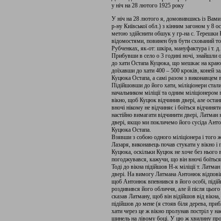
у ніч на 28 лютого 1925 року
У ніч на 28 лютого я, домовившись із Вами 
р-ну Київської обл.) з кінним загоном у 8 о
метою здійснити обшук у гр-на с. Терешки
відомостями, повинен був бути схований то
Рубченках, як-от: шкіра, мануфактура і т. д.
Прибувши в село о 3 годині ночі, знайшли о
до хати Остапа Куцюка, що мешкає на краю 
доїхавши до хати 400 – 500 кроків, коней з
Куцюка Остапа, а самі разом з виконавцем 
Підійшовши до його хати, міліціонери стали 
начальником міліції та одним міліціонером 
вікно, щоб Куцюк відчинив двері, але оста
вночі нікому не відчиняє і боїться відчиняти
настійно вимагати відчинити двері, Латман 
двері, якщо ми покличемо його сусіда Антон
Куцюка Остапа.
Взявши з собою одного міліціонера і того 
Лазаря, виконавець почав стукати у вікно і
Куцюка, оскільки Куцюк не хоче без нього 
погоджувався, кажучи, що він вночі боїтьс
Тоді до вікна підійшов Н-к міліції т. Латм
двері. На вимогу Латмана Антонюк відповів
щоб Антонюк впевнився в його особі, підійш
роздивився його обличчя, але й після цього
сказав Латману, щоб він відійшов від вікна,
підійшов до мене (я стояв біля дерева, прибл
хати через це ж вікно пролунав постріл у н
шинель на лівому боці. У цю ж хвилину прол