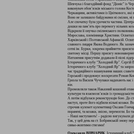
Шевчука і благодійний фонд “Діоніс” із Чер
виконувач обов’язків міського голови Кос
Черкащини, активістами із Цвіткового, які 
Воно не залишило байдужими ні смілян, ні г
Але спочатку була урочиста частина. Центр
дошки на пам’ять про перемогу вільних коза
Відкрили її онучка смілянського полковник
Мирослава, племінниця Христини. Освяти
Харківський і Полтавський Афанасій. Освят
славного лицаря Якова Водяного. Як зазнач
сотні ім. Бурки, зокрема прийняття присяг
святому місці. Першу присягу новонаверн
Натхнення присутнім додавали й пісні лідер
Історичного клубу “Холодний Яр”. Сергій В
Історичного клубу “Холодний Яр” та запрос
час традиційного вшанування наших славетн
Горський і продовжує воскресати Роман Ков
Гризла та Василя Чучупаки надихають нас і 
він.
Промовляли також Наказний кошовий отама
культури та взаємозв’язків із громадськіс
А потім відбулася реконструкція бою. До ст
наступ, проте його відбили вільні козаки. В
строчив кулемет кулеметниці Оксани Гончар
поранені, та козаки, звісно, перемогли. Бо та
– Наші наступають! – радісно вигукували ді
Так, у цей день на ст. Бобринській знову пе
синьо-жовтими стягами!
Олександр ВІВЧАРИК
, Історичний клуб