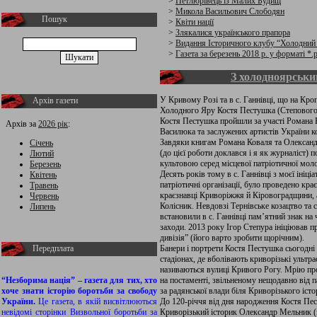
>
Петлюрівець із Малих Будищ
>
Микола Васильович Слободян
Пошук
>
Квіти нації
>
Злякалися українського прапора
>
Видання Історичного клубу “Холодний
>
Газета за березень 2018 р. у форматі *.
З холодноярськи
У Кривому Розі та в с. Ганнівці, що на Кр
Архів газети
Холодного Яру Костя Пестушка (Степового-
Костя Пестушка пройшли за участі Романа 
Архів за
2026 рік
:
Василюка та заслужених артистів України ко
Завдяки книгам Романа Коваля та Олександ
Січень
(до цієї роботи доклався і я як журналіст) 
Лютий
культовою серед місцевої патріотичної моло
Березень
Десять років тому в с. Ганнівці з моєї ініці
Квітень
патріотичні організації, було проведено кра
Травень
краєзнавці Криворіжжя й Кіровоградщини, 
Червень
Колісник. Невдовзі Тернівське козацтво та 
Липень
встановили в с. Ганнівці пам’ятний знак на
заходи. 2013 року Ігор Степура ініціював 
дивізія” (його варто зробити щорічним).
Передплата
Банери і портрети Костя Пестушка сьогодні 
стадіонах, де вболівають криворізькі ультра
називаються вулиці Кривого Рогу. Мрію пр
“Незборима нація” – газета для тих, хто
на постаменті, звільненому нещодавно від 
хоче знати історію боротьби за свободу
за радянської влади біля Криворізького іст
України.
Це газета, в якій висвітлюються
До 120-річчя від дня народження Костя Пе
невідомі сторінки Визвольної боротьби за
Криворізький історик Олександр Мельник 