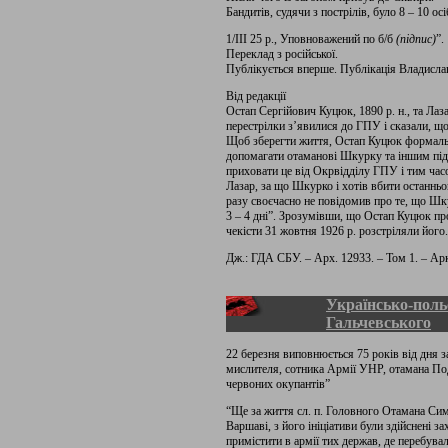
Бандитів, судячи з пострілів, було 8 – 10 о
1/ІІІ 25 р., Уповноважений по б/б
(підпис)
”.
Переклад з російської.
Публікується вперше. Публікація Владисла
Від редакції
Остап Сергійович Куцюк, 1890 р. н., та Лаза
перестрілки з’явилися до ГПУ і сказали, що
Щоб зберегти життя, Остап Куцюк формальн
допомагати отаманові Шкурку та іншим підп
приховати це від Окрвідділу ГПУ і тим час
Лазар, за що Шкурко і хотів вбити останнь
разу своєчасно не повідомив про те, що Шк
3 – 4 дні”. Зрозумівши, що Остап Куцюк п
чекісти 31 жовтня 1926 р. розстріляли його.
Дж.: ГДА СБУ. – Арх. 12933. – Том 1. – Арк.
Українсько-поль
Гальчевського
22 березня виповнюється 75 років від дня з
мислителя, сотника Армії УНР, отамана Под
червоних окупантів”
“Ще за життя сл. п. Головного Отамана Сим
Варшаві, з його ініціативи були здійснені 
примістити в армії тих держав, де перебувал