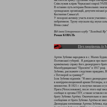
настоятель храму і духівник Марії Вівчар
Співслужив клірик Черкаської єпархії УАПЦ
В останню путь ветерана Визвольних змагань
громадських організацій, депутати міської 
Костянтин Синьогуб.
У похороні активну участь взяли учасники
побратимом. Труну опускали під звуки саль
Вічна слава!
Від імені Історичного клубу “Холодний Яр
Роман КОВАЛЬ
Петлюрівець із
Артем Зубенко народився в с. Малих Будищах
Полтавської губернії. Я довідався про ньог
кримінальну справу його двоюрідного брата 
Малобудищанської “Просвіти” в 1917 році. 
Зубенко, расскажите следствию правдиво, 
с Петлюрой за границу?”
Ілля Зубенко відповів: “Я имел двоюродно
в контрреволюционной армии Петлюры, и пр
неизвестно. В 1921 г. я получил письмо и у
Прага (Чехословакия), после этого ещё писа
сообщал в органы ГПУ, а также оставлял по
брату Зубенко Артёму. Окончательно я связ
сообщения от брата Зубенко Артёма не имел
Двоюрідна племінниця Артема Зубенка, від