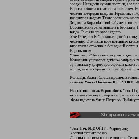
засідки. Навздогін лунали постріли, але ліс 
Вороги побоялися гнатися за сміливцем. В
червоні повернули назад на Переяслав, а Г
повернувся додому. Тяжко зраненого козака 
Згодом на Бориспільщині вибухнуло повстан
Вороньківська сотня ввійшла в Бориспіль. 
влада. Та свято тривало недовго.
Уже 12 червня Київ захопили російські оку
червоних. Оточивши його потрійним кільцем
вирватися з оточення в безнадійній ситуації
Вороньковом.
“Зачистивши” Бориспіль, окупанти вдерлися
Коломійців увірвалося декілька озвірілих 
зупинилися у дверях і розстріляли козака з 
матері, менших братів і сестри Єфросинії, я
Розповідь Василя Олександровича Залізняка,
записала
Уляна Павлівна ПЕТРЕНКО
, 20
На світлині – козак Вороньківської сотні Г
який також загинув у боротьбі проти російс
Фото надіслала Уляна Петренко. Публікуєт
Зі справи отам
“Заст. Нач. БЦВ ОҐПУ т. Черноусову
Уповноваженого по б/б
Доповідна записка про операцію в с. Тереш