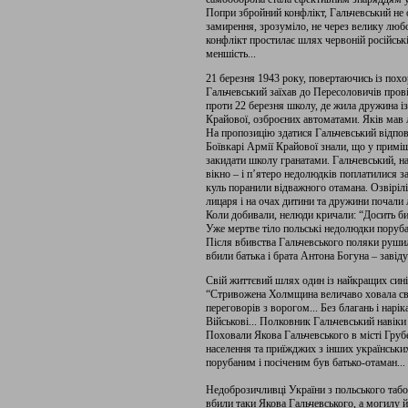
Попри збройний конфлікт, Гальчевський не 
замирення, зрозуміло, не через велику любо
конфлікт простилає шлях червоній російській
меншість...
21 березня 1943 року, повертаючись із пох
Гальчевський заїхав до Пересоловичів пров
проти 22 березня школу, де жила дружина і
Крайової, озброєних автоматами. Яків мав 
На пропозицію здатися Гальчевський відпов
Боївкарі Армії Крайової знали, що у приміщ
закидати школу гранатами. Гальчевський, на
вікно – і п’ятеро недолюдків поплатилися за
куль поранили відважного отамана. Озвіріл
лицаря і на очах дитини та дружини почали
Коли добивали, нелюди кричали: “Досить бик
Уже мертве тіло польські недолюдки поруб
Після вбивства Гальчевського поляки рушили
вбили батька і брата Антона Богуна – завід
Свій життєвий шлях один із найкращих сині
“Стривожена Холмщина величаво ховала свог
переговорів з ворогом... Без благань і нар
Військові... Полковник Гальчевський навіки
Поховали Якова Гальчевського в місті Груб
населення та приїжджих з інших українськи
порубаним і посіченим був батько-отаман...
Недоброзичливці України з польського таб
вбили таки Якова Гальчевського, а могилу й