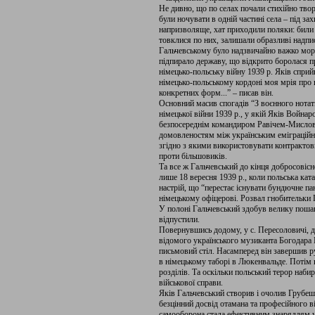
Не дивно, що по селах почали стихійно тво
були ночувати в одній частині села – під з
напризволяще, хат приходили поляки: били 
товклися по них, залишали образливі надпи
Гальчевському було надзвичайно важко мора
підпирало державу, що відкрито боролася пр
німецько-польську війну 1939 р. Яків сприй
німецько-польському кордоні моя мрія про 
конкретних форм...” – писав він.
Основний масив спогадів “З воєнного нотатн
німецької війни 1939 р., у якій Яків Войн
безпосереднім командиром Равічем-Мисловс
домовленостям між українським еміграційн
згідно з якими використовувати контрактов
проти більшовиків.
Та все ж Гальчевський до кінця добросовісн
лише 18 вересня 1939 р., коли польська ка
настрій, що “перестає існувати бундючне п
німецькому офіцерові. Розвал гнобительки 
У полоні Гальчевський здобув велику пошану 
відпустили.
Повернувшись додому, у с. Пересоловичі, д
відомого українського музиканта Богодара К
письмовий стіл. Насамперед він завершив р
в німецькому таборі в Люкенвальде. Потім н
розділів. Та оскільки польський терор наби
військової справи.
Яків Гальчевський створив і очолив Грубеш
безцінний досвід отамана та професійного в
самооборона стала ефективним знаряддям у 