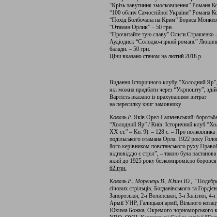
“Крізь павутиння змосковщення” Романа Ко
“100 облич Самостійної України” Романа Ко
“Похід Болбочана на Крим” Бориса Монкеви
“Отаман Орлик” – 50 грн.
“Прочитайте тую славу” Ольги Страшенко –
Аудіодиск “Солодко-гіркий романс” Люцини 
балади. – 50 грн.
Ціни вказано станом на лютий 2018 р.
Видання Історичного клубу “Холодний Яр”
які можна придбати через “Укрпошту”, зді
Вартість вказано із врахуванням витрат
на пересилку книг замовнику
Коваль Р.
Яків Орел-Гальчевський: боротьба
“Холодний Яр” / Київ: Історичний клуб “Хо
ХХ ст.” – Кн. 9). – 128 с. – Про полковник
подільського отамана Орла. 1922 року Го
його керівником повстанського руху Правоб
відповіддю є стріл”, – такою була настанова
який до 1925 року безкомпромісно боровся з
62 грн.
Коваль Р., Моренець В., Юзич Ю.
, “Подєбра
січових стрільців, Богданівського та Гордієн
Запорозької, 2-ї Волинської, 3-ї Залізної, 4-ї
Армії УНР, Галицької армії, Вільного козац
Юхима Божка, Окремого чорноморського коша