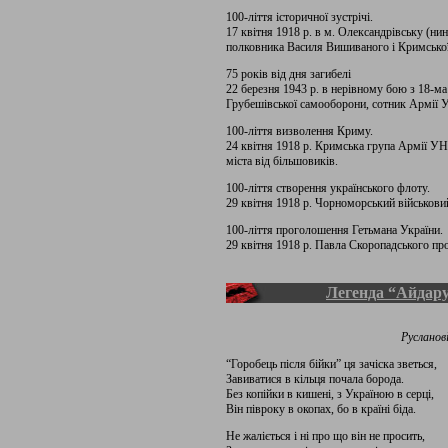
100-ліття історичної зустрічі.
17 квітня 1918 р. в м. Олександрівську (нин
полковника Василя Вишиваного і Кримської
75 років від дня загибелі
22 березня 1943 р. в нерівному бою з 18-м
Грубешівської самооборони, сотник Армії У
100-ліття визволення Криму.
24 квітня 1918 р. Кримська група Армії УН
міста від більшовиків.
100-ліття створення українського флоту.
29 квітня 1918 р. Чорноморський військовий
100-ліття проголошення Гетьмана України.
29 квітня 1918 р. Павла Скоропадського п
Легенда “Айдар
Русланов
“Горобець після бійки” ця зачіска зветься,
Завиватися в кільця почала борода.
Без копійки в кишені, з Україною в серці,
Він півроку в окопах, бо в країні біда.
Не жаліється і ні про що він не просить,