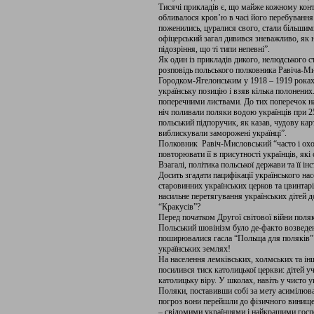
Тисячі прикладів є, що майже кожному конт
обливалося кров’ю в часі його перебування
поженились, цуралися свого, стали більшими
офіцерський загал дивився зневажливо, як н
підозріння, що ті типи непевні”.
Як один із прикладів дикого, нелюдського с
розповідь польського полковника Равіча-Ми
Городком-Ягелонським у 1918 – 1919 роках
українську позицію і взяв кілька полонених.
поперечними листвами. До тих поперечок на
ніч поливали поляки водою українців при 25
польський підпоручик, як казав, чудову кар
виблискували заморожені українці”.
Полковник Равіч-Мисловський “часто і охоч
повторювати її в присутності українців, як
Взагалі, політика польської держави та її і
Досить згадати пацифікації українського на
старовинних українських церков та цвинтар
насильне перетягування українських дітей д
“Кракусів”?
Перед початком Другої світової війни поляк
Польський шовінізм було де-факто возведен
поширювалися гасла “Польща для поляків” т
українських землях!
На населення лемківських, холмських та інш
посилився тиск католицької церкви: дітей у
католицьку віру. У школах, навіть у чисто 
Поляки, поставивши собі за мету асимілюва
погроз вони перейшли до фізичного винищ
– свідомими українцями і найкращими гос