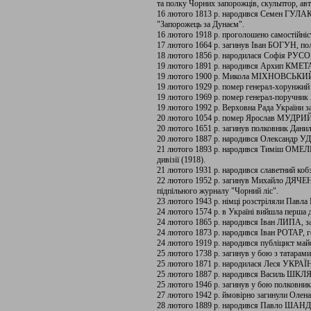
та полку Чорних запорожців, скульптор, авт
16 лютого 1813 р. народився Семен ГУЛ
"Запорожець за Дунаєм".
16 лютого 1918 р. проголошено самостійніс
17 лютого 1664 р. загинув Іван БОГУН, пол
18 лютого 1856 р. народилася Софія РУСОВ
19 лютого 1891 р. народився Архип КМЕТА,
19 лютого 1900 р. Микола МІХНОВСЬКИЙ пр
19 лютого 1929 р. помер генерал-хорунж
19 лютого 1969 р. помер генерал-пору
19 лютого 1992 р. Верховна Рада України з
20 лютого 1054 р. помер Ярослав МУДРИ
20 лютого 1651 р. загинув полковник Дан
20 лютого 1887 р. народився Олександр 
21 лютого 1893 р. народився Тиміш ОМЕЛЬ
дивізії (1918).
21 лютого 1931 р. народився славетний ко
22 лютого 1952 р. загинув Михайло ДЯЧЕ
підпільного журналу "Чорний ліс".
23 лютого 1943 р. німці розстріляли Пав
24 лютого 1574 р. в Україні вийшла перша 
24 лютого 1865 р. народився Іван ЛИПА, за
24 лютого 1873 р. народився Іван РОТАР, г
24 лютого 1919 р. народився публіцист
25 лютого 1738 р. загинув у бою з татарам
25 лютого 1871 р. народилася Леся УКРА
25 лютого 1887 р. народився Василь ШКЛЯР
25 лютого 1946 р. загинув у бою полко
27 лютого 1942 р. ймовірно загинули Олен
28 лютого 1889 р. народився Павло ШАНДР