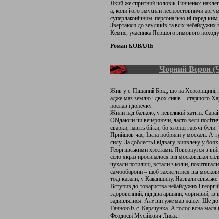
Який же спритний чоловік Тинченко: наклеп
а, коли його змусили неспростовними аргу
суперлаконічним, персонально ні перед ким
Звертаюся до земляків та всіх небайдужих
Кемпе, учасника Першого зимового походу
Роман КОВАЛЬ
Чорний Ворон (Ч
Жив у с. Піщаний Брід, що на Херсонщині, 
адже мав землю і двох синів – старшого Ха
послав і донечку.
Жили над балкою, у невеликій хатині. Сара
Обідаючи чи вечеряючи, часто вели політичн
сварки, навіть бійки, бо хлопці гарячі були.
Прийшов час, Івана побрили у москалі. А тут
силу. За доблесть і відвагу, виявлену у боя
Георгіївськими хрестами. Повернувся з вій
село якраз просипалося від московської сп
чухали потилиці, встали з колін, повитягали
самооборони – щоб захиститися від московс
тоді казали, у Кацапщину. Назвали сільське
Вступив до товариства небайдужих і георгії
здоровенний, під два аршини, чорнявий, із 
задивлялися. Але він уже мав жінку. Ще до
Ганною із с. Карачунка. А голос вона мала 
Феодосій Мусійович Лисак.