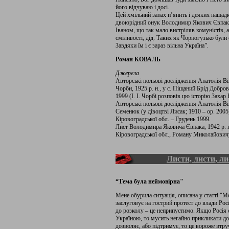
його відчуваю і досі.
Цей хмільний запах п’янить і деяких нащадк
двоюрідний онук Володимир Якович Євпак: 
Іваном, що так мало вистріляв комуністів, 
сміливості, дід. Таких як Чорногузько були
Завдяки їм і є зараз вільна Україна”.
Роман КОВАЛЬ
Джерела
Авторські польові дослідження Анатолія Ві
Чорби, 1925 р. н., у с. Піщаний Брід Добро
1999 (І. І. Чорбі розповів цю історію Заха
Авторські польові дослідження Анатолія Ві
Семенюк (у дівоцтві Лисак; 1910 – ор. 2005
Кіровоградської обл. – Грудень 1999.
Лист Володимира Яковича Євпака, 1942 р. н
Кіровоградської обл., Роману Миколайовичу
Листи, листи, л
“Тема була неймовірна"
Мене обурила ситуація, описана у статті "Мо
заслуговує на гострий протест до влади Ро
до розколу – це неприпустимо. Якщо Росія с
Україною, то мусить негайно прикликати до 
дозволяє, або підтримує, то це вороже втру