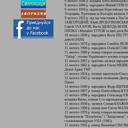
9 лютого 1648 р. Богдана ХМЕЛЬНИЦЬКОГ
9 лютого 1884 р. народився Матвій ГРИГО
9 лютого 1918 р. підписано Берестейську м
Угорщина, Туреччина та Болгарія визнали 
9 лютого 1923 р. під час повстання в Лук\'я
ЗАВГОРОДНІЙ, Юрій ДРОБОТКОВСЬКИЙ
Сергій ЗАХАРОВ, Кость ЗДОБУДЬ-ВОЛЯ, 
ОПОКА і Михайло ТУРОК та інші діячі Визв
10 лютого 1898 р. народився Кость П
дивізії (1920).
11 лютого 1670 р. народився Самійло ВЕЛИ
11 лютого 1900 р. народився Олексій СО
11 лютого 1969 р. помер генерал-полковн
"Табор", голова Українського воєнно-істор
11 лютого 2003 р. трагічно загинув народ
12 лютого 1882 р. народився Євген МЕШК
Дієвої Армії УНР.
12 лютого 1924 р. поляки закатували Оль
12 лютого 1945 р. загинув полковник Д
Північ.
13 лютого 1849 р. народився Федір ЩЕРБИН
14 лютого 1897 р. помер Пантелеймон КУ
15 лютого 1898 р. народився Олександр ЄВ
козацтва Києва, отаман 1-го партизанськог
15 лютого 1930 р. загинув Степан БЛАЖЕ
15 лютого 1968 р. помер поет Євген МА
15 лютого 1979 р. помер генерал-полков
бронепотягів "Полуботок" і "Запорожець", к
головнокомандувач УНА (1945).
15 лютого 1992 р. помер Валентин СІМ\'ЯНЦ