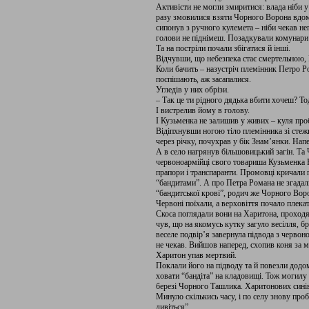
Активісти не могли змиритися: влада ніби у 
разу змовилися взяти Чорного Ворона вдома
сипонув з ручного кулемета – ніби чекав непр
голови не піднімеш. Позадкували комунари 
Та на постріли почали збігатися й інші.
Відчувши, що небезпека стає смертельною, І
Коли бачить – назустріч племінник Петро Р
поспішають, аж засапалися.
Угледів у них обрізи.
– Так це ти рідного дядька вбити хочеш? То
І вистрелив йому в голову.
І Кузьменка не залишив у живих – куля про
Відіпхнувши ногою тіло племінника зі стеж
через річку, почухрав у бік Знам’янки. Нап
А в село нагрянув більшовицький загін. Та
червоноармійці свого товариша Кузьменка 
прапори і транспаранти. Промовці кричали п
“бандитами”. А про Петра Романа не згадали
“бандитської крові”, родич же Чорного Воро
Червоні поїхали, а верховіття почало плека
Скоса поглядали вони на Харитона, проходячи
чув, що на якомусь кутку загуло весілля, б
веселе подвір’я завернула підвода з червон
не чекав. Вийшов наперед, схопив коня за мо
Харитон упав мертвий.
Поклали його на підводу та й повезли додом
ховати “бандіта” на кладовищі. Тож могилу 
березі Чорного Ташлика. Харитонових синів
Минуло скількись часу, і по селу знову проб
дивіться”.