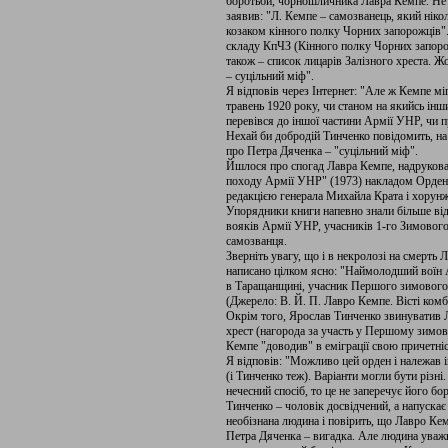
боротьби, чорношличника Лавра Кемпе. Не 
заявив: "Л. Кемпе – самозванець, який ніко
козаком кінного полку Чорних запорожців".
складу КпЧЗ (Кінного полку Чорних запорожц
також – список лицарів Залізного хреста. Ж
– суцільний міф".
Я відповів через Інтернет: "Але ж Кемпе м
травень 1920 року, чи станом на якийсь інш
перевівся до іншої частини Армії УНР, чи 
Нехай би добродій Тинченко повідомить, на 
про Петра Дяченка – "суцільний міф".
Йшлося про спогад Лавра Кемпе, надрукова
походу Армії УНР" (1973) накладом Орденс
редакцією генерала Михайла Крата і хорунж
Упорядники книги напевно знали більше від 
вояків Армії УНР, учасників 1-го Зимового
самозванця.
Зверніть увагу, що і в некролозі на смерть
написано цілком ясно: "Наймолодший воїн А
в Таращанщині, учасник Першого зимового 
(Джерело: В. Й. П. Лавро Кемпе. Вісті комба
Окрім того, Ярослав Тинченко звинуватив Л
хрест (нагорода за участь у Першому зимов
Кемпе "доводив" в еміграції свою причетні
Я відповів: "Можливо цей орден і належав 
(і Тинченко теж). Варіанти могли бути різн
нечесний спосіб, то це не заперечує його б
Тинченко – чоловік досвідчений, а напускає
необізнана людина і повірить, що Лавро Ке
Петра Дяченка – вигадка. Але людина уважн