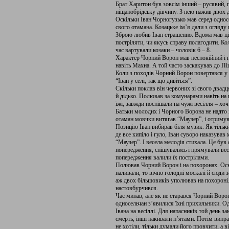
Брат Харитон був зовсім інший – русявий, 
піщанобрідську дівчину. З нею нажив двох 
Оскільки Іван Чорногузько мав серед односе
свого отамана. Козацьке ім’я дали з огляду
Зброю любив Іван страшенно. Вдома мав ціли
постріляти, чи якусь справу полагодити. Коли
час вартували козаки – чоловік 6 – 8.
Характер Чорний Ворон мав неспокійний і н
навіть Махна. А той часто заскакував до Пі
Коли з походів Чорний Ворон повертався у 
“Іван у селі, так що дивіться”.
Скільки поклав він червоних зі свого двад
й дідько. Полював за комунарами навіть на в
їжі, завжди поспішали на чужі весілля – хоч 
Батьки молодих і Чорного Ворона не надто х
отаман мовчки витягав “Маузер”, і отриму
Позицію Іван вибирав біля музик. Як тільки 
де все кипіло і гуло, Іван суворо наказува
“Маузер”. І весела мелодія стихала. Це був
попередження, спішувались і прямували вес
попередження валили їх пострілами.
Полював Чорний Ворон і на похоронах. Оскіл
наливали, то вічно голодні москалі й сюди
аж двох більшовиків уполював на похороні.
настовбурчився.
Час минав, але як не старався Чорний Ворон
односельчан з’явилися їхні прихильники. О
Івана на весіллі. Для напасників той день 
смерть, інші накивали п’ятами. Потім випр
не хотіли, тільки думали його провчити, а ві