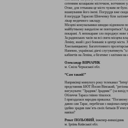
сотенним козацьким містечком, вотчиною 
Отже, для гетьмана це місто чужим не було
вшанування його імені. Погруддя вже скида
й погруддя Тарасові Шевченку біля залізни
лікар медичного закладу.
Місцеві комунальники швидко відновили пог
майбутньому вандалізм не повториться? Ад
покарані. А непокаране зло породжує нове 
За радянських часів на всі свята місцева вл
Леніну, який і досі бовваніє в центрі міста.
Хмельницькому. Багатотонного пролетарськ
Напевно, українські діячі слугуватимуть “
кабінетів на Леніна, а бігатиме з квітами 
Олександр ВІВЧАРИК
м. Сміла Черкаської обл.
“Сам такий!”
Наприкінці минулого року телеканал “Інтер
представник БЮТ Йосип Вінський, “регіонал
вигукувати: “Зрадник! Зрадник!” (за вихід то
Обличчя Тараса гнівно тіпалося.
І пригадалася народна приказка: “Поганому
давно сам Тарас, перебігши з націонал-патрі
ідейно зрадив пам’ять своїх батьків В’ячес
навіки?
Ренат ПОЛЬОВИЙ
, інженер-винахідник
м. Ірпінь Київської обл.