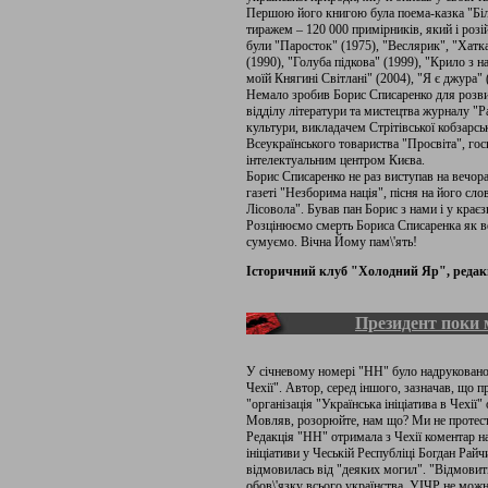
Першою його книгою була поема-казка "Біла
тиражем – 120 000 примірників, який і роз
були "Паросток" (1975), "Веслярик", "Хатка
(1990), "Голуба підкова" (1999), "Крило з н
моїй Княгині Світлані" (2004), "Я є джура"
Немало зробив Борис Списаренко для розви
відділу літератури та мистецтва журналу "Р
культури, викладачем Стрітівської кобзарсь
Всеукраїнського товариства "Просвіта", гос
інтелектуальним центром Києва.
Борис Списаренко не раз виступав на вечор
газеті "Незборима нація", пісня на його сл
Лісовола". Бував пан Борис з нами і у крає
Розцінюємо смерть Бориса Списаренка як ве
сумуємо. Вічна Йому пам\'ять!
Історичний клуб "Холодний Яр", редакц
Президент поки
У січневому номері "НН" було надруковано
Чехії". Автор, серед іншого, зазначав, що
"організація "Українська ініціатива в Чехії
Мовляв, розорюйте, нам що? Ми не протес
Редакція "НН" отримала з Чехії коментар на
ініціативи у Чеській Республіці Богдан Райч
відмовилась від "деяких могил". "Відмовит
обов\'язку всього українства. УІЧР не мож