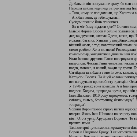
До батьків він постукав не зразу, бо мав які
Нарешті шибка ледь-ледь затремтіла від Іва
– Тато, чому не повідомили, що Харитона в
– А хіба я знав, де тебе шукати...
Сусідам пізніше Яків признався:
– Як я міг йому віддати дітей? Остався сам,
Більше Чорний Ворон у селі не появлявся. 
дядька дружини, жителя Одеси, казав, що Ч
мовляв, багатих. Узнавав у потрібних людей 
вільний козак, а тоді повстанський отаман з
стезю розбою. Хоча як знати! Розкошувати в
комсомольці, комуністичні діячі та інші пок
Коли Іванова дружина Ганна повернулася до
випустили. Чекала Ганна чоловіка, чекала, в
подав, мовляв, я живий, зажди ще трохи. Т
Сагайдака та виїхала з ним із села, казали, 
Катрусю і Василя. Та й цей чоловік покинув
все нагадувало про особисту трагедію. Осе
У 1970-х роках вона померла. А її Іван про
подівся. Ходила, щоправда, чутка, що ніби в
Іван Шаповал, 1910 року народження, гов
сміливу, сильну, безстрашну, безпощадну”.
то правда”.
Чорний Ворон такого страху нагнав односель
вмерти. Якось Іван Шаповал по секрету по
він... Ото в уряді Хрущова є Воронов. То в
править нами...”
Такі химерні чутки могли переказувати тіл
Ворон із Піщаного Броду. З іншого тіста він
Напевно, Бог домішав туди хмелю і тісто 