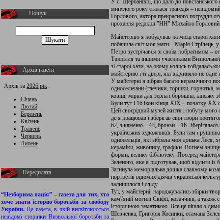
У с. Щербанівці, що дало до повстанського 
минулого року сталася трагедія – невідом
Пошук
Горлового, автора прекрасного погруддя от
прохання редакції "НН" Михайло Горловий 
Майстерню я побудував на місці старої хати
побачила світ моя мати – Марія Стрілець, у
Петро зустрічався зі своїм побратимом – о
Трипілля та іншими учасниками Визвольної
зі старої хати, на якому колись гойдалась ко
Архів газети
майстерню і ті двері, які відчиняло не одне
У майстерні я зібрав багато керамічного пос
Архів за
2026 рік
:
односельчани (глечики, горшки, горнятка, ми
ковші, мірки для зерна і борошна, кінську з
Січень
Були тут і 16 ікон кінця XIX – початку XX 
Лютий
Цей своєрідний музей життя і побуту мого
Березень
де я працював і зберігав свої твори протяго
Квітень
62, з каменю – 43, бронзи – 16. Зберігалася
Травень
українських художників. Були там і рушник
Червень
односельців, які зібрала моя донька Леся, х
Липень
кераміки, живопису, графіки. Вогнем знищен
форми, велику бібліотеку. Посеред майстерн
Зеленого, яке я підготував, щоб відлити із 
Загинула меморіальна дошка славному коза
Передплата
портретів відомих діячів української культур
залишилося і сліду.
Тут, у майстерні, народжувались збірки твор
“Незборима нація” – газета для тих, хто
кам\'яній могилі Скіфії, козаччині, а також
хоче знати історію боротьби за свободу
історичною тематикою. Все це пішло з димом
України.
Це газета, в якій висвітлюються
Шевченка, Григорія Косинки, отамана Зеле
невідомі сторінки Визвольної боротьби за