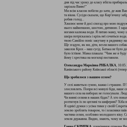
дня під час уроку до класу вбігла прибирал
зарізала Ваню!"
Ми всім класом побігли до хати, де жив Ван
та вікна. Сусіди сказали, що Кир\'ячиху заб
робив голод...
Хвилює мене й досі спогад про мою подруж
нього найменшою, шостою, дитиною. І зараз б
ногами калюжа води. Я питаю маму, чому це
шкіра потріскалась і крізь неї сочиться вод
твою Самійло поніс закутану в ряднинку на
Ще згадую, як ми, діти, везли нашого собак
заколов Крох – наш сусід. Батька не було д
було їстівне. Мама плакала: "Чим же я буду 
йому і хрестика на могилці поставили.
Олександрa Марківна РИБАЛКА
, 10.05
Канівського району Київської області (тепер
Що зробилося з нашим селом?
У селі живеться сумно, важко і страшно. П\'ю
злословлять. Попри всі минулі біди, наше се
нашого села на виборах не голосували. Люди
Чи винні селяни в наших бідах? А хто повал
розтягнув їх по цеглині та шиферині? Хіба 
Я однієї думки з усіма тими у своїй Секрет
землю зроблять товаром, то і власники паїв
частина селян, особливо молодшого віку. Сві
земля державна. Видно, знають, чому не мо
Ганна СКРИПКА
, племінниця отамана Я