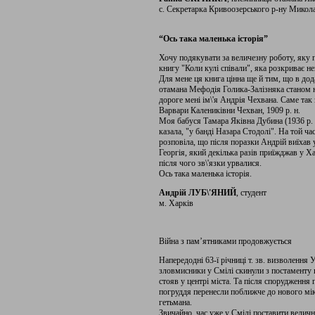
с. Секретарка Кривоозерського р-ну Микола
“Ось така маленька історія”
Хочу подякувати за величезну роботу, яку 
книгу "Коли кулі співали", яка розкриває нев
Для мене ця книга цінна ще й тим, що в дод
отамана Мефодія Голика-Залізняка станом н
дороге мені ім\'я Андрія Чехвана. Саме так 
Варвари Калениківни Чехван, 1909 р. н.
Моя бабуся Тамара Яківна Дубина (1936 р. 
казала, "у банді Назара Стодолі". На той ч
розповіла, що після поразки Андрій виїхав
Георгія, який декілька разів приїжджав у Хар
після чого зв\'язки урвалися.
Ось така маленька історія.
Андрій ЛУБ\'ЯНИЙ
, студент
м. Харків
Війна з пам’ятниками продовжується
Напередодні 63-ї річниці т. зв. визволення
зловмисники у Смілі скинули з постаменту
стояв у центрі міста. Та після спорудження 
погруддя перенесли поближче до нового мік
гетьмана.
Звичайно, час уже у Смілі поставити велич