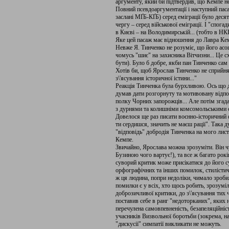
аргументу, який би підтвердив, що Кемпе н
Повний псевдоаргументації і наступний пас
заслані МҐБ-КҐБ) серед еміграції було десят
чергу – серед військової еміграції. І "спога
в Києві – на Володимирській... (тобто в НКВ
Яке цей пасаж має відношення до Лавра Ке
Невже Я. Тинченко не розуміє, що його асоці
чомусь "шиє" на захисника Вітчизни... Це с
бути). Було б добре, якби пан Тинченко сам 
Хотів би, щоб Ярослав Тинченко не сприйня
з\'ясування історичної істини..."
Реакція Тинченка була бурхливою. Ось що д
думав дати розгорнуту та мотивовану відпов
полку Чорних запорожців... Але потім згада
з дурнями та колишніми комсомольськими 
Довелося ще раз писати воєнно-історичний 
ти сердишся, значить не маєш рації". Така 
"відповідь" добродія Тинченка на мого лис
Кемпе.
Звичайно, Ярослава можна зрозуміти. Він ч
Бузиною чого вартує!), та все ж багато рокі
суворий критик може присікатися до його су
орфографічних та інших помилок, стилістичн
ж ця людина, попри недоліки, чимало зробил
помилки є у всіх, хто щось робить, зрозумі
доброзичливої критики, до з\'ясування тих
поставив себе в ранг "недоторканих", яких 
перечулена самовпевненість, безапеляційніст
учасників Визвольної боротьби (зокрема, н
"дискусії" симпатії викликати не можуть.