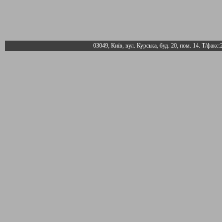
03049, Київ, вул. Курська, буд. 20, пом. 14. Т/факс: