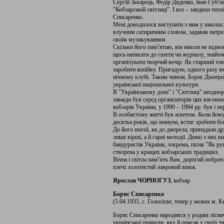
Сергій Захарець, Федір Дяденко, Іван Губ\'я
"Кобзарській світлиці". І все – завдяки теп
Списаренко.
Мені доводилося виступати з ним у школах.
влучним сатиричним словом, задавав патріо
своїм музикуванням.
Скільки його пам\'ятаю, він ніколи не відмо
щось написати до газети чи журналу, знайо
організувати творчий вечір. Як старший то
заробити копійку. Пригадую, одного разу ме
нічному клубі. Таким чином, Борис Дмитр
української національної культури.
В "Українському домі" і "Світлиці" неоднор
завжди був серед організаторів цих вагомих
кобзарів України, у 1990 – 1994 рр. був і 
В особистому житті був аскетом. Коли йому б
десятка років, що минули, встиг зробити біл
До його поезії, як до джерела, припадали д
лише вірші, а й гарні мелодії. Деякі з ни
бандуристів України, зокрема, пісня "Як ру
створена у кращих кобзарських традиціях.
Вічна і світла пам\'ять Вам, дорогий побра
плечі золотистий лавровий вінок.
Ярослав ЧОРНОГУЗ
, кобзар
Борис Списаренко
(5.04.1935, с. Голосієве, тепер у межах м. К
Борис Списаренко народився у родині ліснич
української природи, яку й описав у своїх тв