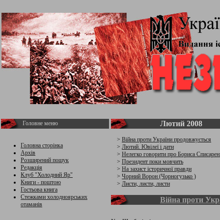
Лютий 2008
Головне меню
>
Війна проти України продовжується
Головна сторінка
>
Лютий. Ювілеї і дати
Архів
>
Нелегко говорити про Бориса Списарен
Розширений пошук
>
Президент поки мовчить
Редакція
>
На захист історичної правди
Клуб "Холодний Яр"
>
Чорний Ворон (Чорногузько )
Книги - поштою
>
Листи, листи, листи
Гостьова книга
Стежками холодноярських
Війна проти Укр
отаманів