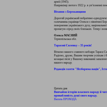
армії (1945).
Наприкінці лютого 1922 р. в ув\'язненні
Вітання з Бережанщини
Дорогий український побратиме-однодумче!
галичанина-українця Олекси з північної 
повернення українського духу, національної
пропагую серед своїх близьких. Тепер і во
Олекса МАСНИЙ
Тернопільська обл.
Тарасові Силенку – 35 років!
Вітаємо нашого славного кобзаря Тараса Сил
Радіємо, друже, Вашим творчим успіхам і б
козацькі пісні у Вашому виконанні запалюют
нашого народу.
Редакція газети "Незборима нація", Іс
Цитата дня
Вивчаймо історію власного народу й чит
привабливість душі свого народу.
Василь ПРОХОДА