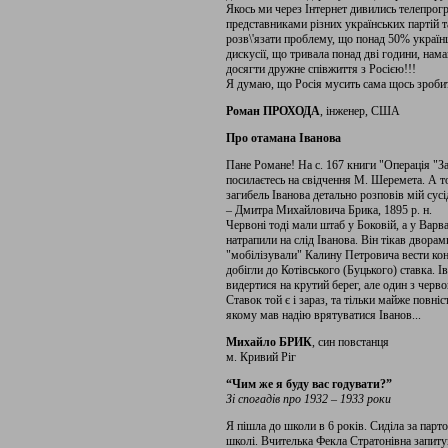
Якось ми через Інтернет дивились телепрогр
представниками різних українських партій т
розв\'язати проблему, що понад 50% україн
дискусії, що тривала понад дві години, нам
досягти дружне співжиття з Росією!!!
Я думаю, що Росія мусить сама щось зробити
Роман ПРОХОДА
, інженер, США
Про отамана Іванова
Пане Романе! На с. 167 книги "Операція "З
посилаєтесь на свідчення М. Шеремета. А той
загибель Іванова детально розповів мій сус
– Дмитра Михайловича Брика, 1895 р. н.
Червоні тоді мали штаб у Боковій, а у Варв
натрапили на слід Іванова. Він тікав двора
"мобілізували" Калину Петровича вести коне
добігли до Котівського (Буцького) ставка. І
видертися на крутий берег, але один з черво
Ставок той є і зараз, та тільки майже повніс
якому мав надію врятуватися Іванов...
Михайло БРИК
, син повстанця
м. Кривий Ріг
“Чим же я буду вас годувати?”
Зі спогадів про 1932 – 1933 роки
Я пішла до школи в 6 років. Сиділа за парт
школі. Вчителька Фекла Стратонівна запитув