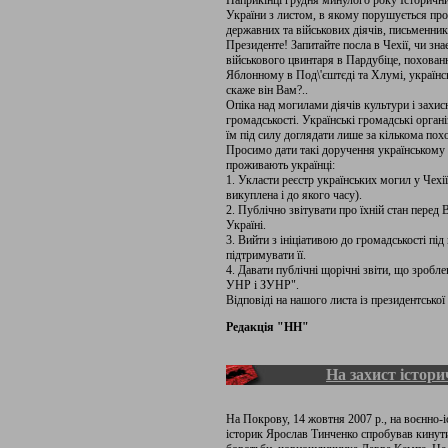
Наприкінці грудня минулого року Історичн
України з листом, в якому порушується про
державних та військових діячів, письменникі
Президенте! Запитайте посла в Чехії, чи зн
військового цвинтаря в Пардубіце, похован
Яблонному в Под\'єштєді та Хлумі, українс
скаже він Вам?..
Опіка над могилами діячів культури і захис
громадськості. Українські громадські органі
їм під силу доглядати лише за кількома пох
Просимо дати такі доручення українському п
проживають українці:
1. Укласти реєстр українських могил у Чехії
викуплена і до якого часу).
2. Публічно звітувати про їхній стан перед 
Україні.
3. Вийти з ініціативою до громадськості пі
підтримувати її.
4. Давати публічні щорічні звіти, що зробл
УНР і ЗУНР".
Відповіді на нашого листа із президентської
Редакція "НН"
На захист істори
На Покрову, 14 жовтня 2007 р., на воєнно-
історик Ярослав Тинченко спробував кинут