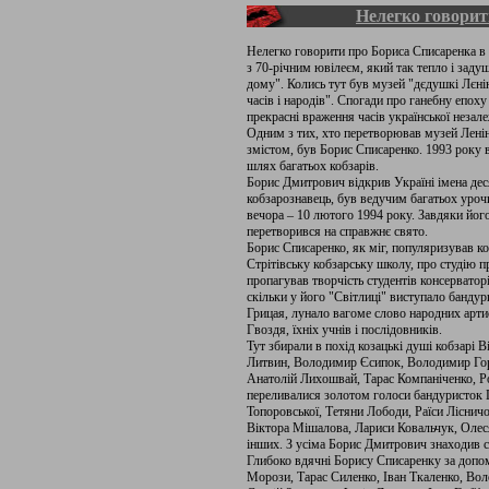
Нелегко говорит
Нелегко говорити про Бориса Списаренка в 
з 70-річним ювілеєм, який так тепло і заду
дому". Колись тут був музей "дєдушкі Лєні
часів і народів". Спогади про ганебну епоху 
прекрасні враження часів української незал
Одним з тих, хто перетворював музей Лені
змістом, був Борис Списаренко. 1993 року в
шлях багатьох кобзарів.
Борис Дмитрович відкрив Україні імена дес
кобзарознавець, був ведучим багатьох уроч
вечора – 10 лютого 1994 року. Завдяки йог
перетворився на справжнє свято.
Борис Списаренко, як міг, популяризував ко
Стрітівську кобзарську школу, про студію п
пропагував творчість студентів консерватор
скільки у його "Світлиці" виступало бандур
Грицая, лунало вагоме слово народних арти
Гвоздя, їхніх учнів і послідовників.
Тут збирали в похід козацькі душі кобзарі
Литвин, Володимир Єсипок, Володимир Г
Анатолій Лихошвай, Тарас Компаніченко, Р
переливалися золотом голоси бандуристок
Топоровської, Тетяни Лободи, Раїси Лісничої
Віктора Мішалова, Лариси Ковальчук, Олес
інших. З усіма Борис Дмитрович знаходив с
Глибоко вдячні Борису Списаренку за допо
Морози, Тарас Силенко, Іван Ткаленко, Во