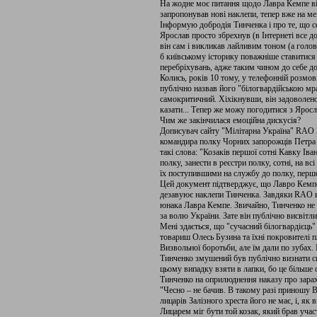
На жодне моє питання щодо Лавра Кемпе він 
запропонував нові наклепи, тепер вже на ме
Інформую добродія Тинченка і про те, що се
Ярослав просто збрехнув (в Інтернеті все до
він сам і викликав лайливим тоном (а голо
б київському історику поважніше ставитися 
перебріхувань, адже таким чином до себе д
Колись, років 10 тому, у телефонній розмо
публічно назвав його "білогвардійською м
самокритичний. Хіхікнувши, він задоволено
казати... Тепер же можу погодитися з Ярос
Чим же закінчилася емоційна дискусія?
Дописувач сайту "Мілітарна Україна" RAO 2
командира полку Чорних запорожців Петра Д
такі слова: "Козаків першої сотні Кавку Іва
полку, занести в реєстри полку, сотні, на в
їх поступившими на службу до полку, першог
Цей документ підтверджує, що Лавро Кемпе
дезавуює наклепи Тинченка. Завдяки RAO вд
юнака Лавра Кемпе. Звичайно, Тинченко не 
за волю України. Зате він публічно висвітлив
Мені здається, що "сучасний білогвардієць"
товариш Олесь Бузина та їхні покровителі 
Визвольної боротьби, але їм дали по зубах
Тинченко змушений був публічно визнати с
цьому випадку взяти в лапки, бо це більше
Тинченко на оприлюднення наказу про зара
"Чесно – не бачив. В такому разі приношу 
лицарів Залізного хреста його не має, і, як
Лицарем міг бути той козак, який брав учас