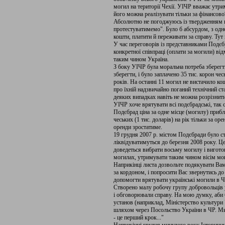
могил на території Чехії. УІЧР вважає утр
його можна реалізувати тільки за фінансово
Абсолютно не погоджуюсь із твердженням 
протестуватимемо". Було б абсурдом, з одно
кошти, платити й переживати за справу. Тут 
У час переговорів із представниками Подєб
конкретної співпраці (оплати за могили) ві
таким чином Україна.
З боку УІЧР була моральна потреба зберегт
зберегти, і було заплачено 35 тис. корон чес
років. На останні 11 могил не вистачило к
про їхній надзвичайно поганий технічний ста
деяких випадках навіть не можна розрізнит
УІЧР хоче врятувати всі подєбрадські, так 
Подєбрад ціна за одне місце (могилу) прибл
чеських (1 тис. доларів) на рік тільки за о
оренди зростатиме.
19 грудня 2007 р. містом Подєбради було ст
ліквідуватимуться до березня 2008 року. Ц
доведеться вибрати восьму могилу і виготов
могилах, утримувати таким чином вісім мог
Наприкінці листа дозвольте подякувати Вам
за кордоном, і попросити Вас звернутись д
допомогти врятувати українські могили в Че
Створено малу робочу групу добровольців у
і обговорювали справу. На мою думку, аби б
установ (наприклад, Міністерство культури
шляхом через Посольство України в ЧР. М
- це перший крок..."