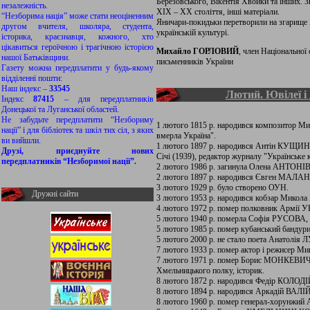
Березовського, Вікентія Хвойки та інших. 
незалежність.
XIX – XX століття, інші матеріали.
“Незборима нація” може стати неоціненним
Яничари-покидьки перетворили на згарище Х
другом вчителя, школяра, студента,
українській культурі.
історика, краєзнавця, кожного, хто
цікавиться героїчною і трагічною історією
Михайло ГОРЛОВИЙ
, член Національної
нашої Батьківщини.
письменників України
Газету можна передплатити у будь-якому
відділенні пошти:
Наш індекс –
33545
Лютий. Ювілеї і
Індекс
87415
– для передплатників
Донецької та Луганської областей.
Не забудьте передплатити “Незбориму
1 лютого 1815 р. народився композитор 
нації” і для бібліотек та шкіл тих сіл, з яких
вмерла Україна".
ви вийшли.
1 лютого 1897 р. народився Антін КУЩИН
Друзі, приєднуйте нових
Січі (1939), редактор журналу "Українське 
передплатників “Незборимої нації”.
2 лютого 1986 р. загинула Олена АНТОНІВ,
2 лютого 1897 р. народився Євген МАЛАН
3 лютого 1929 р. було створено ОУН.
Дружні сайти
3 лютого 1953 р. народився кобзар Микол
4 лютого 1972 р. помер полковник Армії
5 лютого 1940 р. померла Софія РУСОВА, 
5 лютого 1985 р. помер кубанський банду
5 лютого 2000 р. не стало поета Анатолі
7 лютого 1933 р. помер актор і режисер
7 лютого 1971 р. помер Борис МОНКЕВИЧ, с
Хмельницького полку, історик.
8 лютого 1872 р. народився Федір КОЛОДІЙ
8 лютого 1894 р. народився Аркадій ВАЛ
8 лютого 1960 р. помер генерал-хорунж