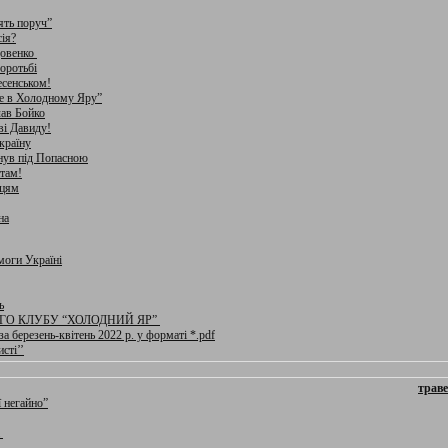
оять поруч”
ія?
довенко
оротьбі
есенськом!
не в Холодному Яру”
лав Бойко
ві Давиду!
країну
нув під Попасною
там!
нцям
на
моги Україні
ь
ГО КЛУБУ “ХОЛОДНИЙ ЯР”
а березень-квітень 2022 р. у форматі *.pdf
сті’’
траве
ї негайно”
а