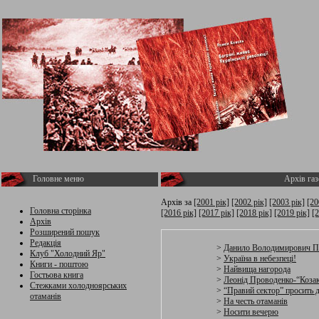
Головне меню
Архів газ
Архів за
[2001 рік]
[2002 рік]
[2003 рік]
[20
Головна сторінка
[2016 рік]
[2017 рік]
[2018 рік]
[2019 рік]
[2
Архів
Розширений пошук
Редакція
>
Данило Володимирович П
Клуб "Холодний Яр"
>
Україна в небезпеці!
Книги - поштою
>
Найвища нагорода
Гостьова книга
>
Леонід Проводенко-“Коза
Стежками холодноярських
>
“Правий сектор” просить 
отаманів
>
На честь отаманів
>
Носити вечерю