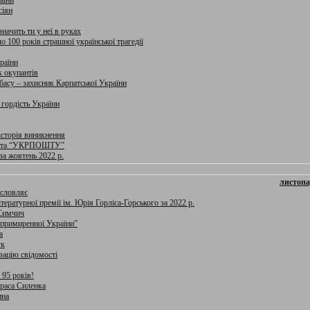
аїни
сіян
начить ти у неї в руках
о 100 років страшної української трагедії
раїни
 окупантів
басу – захисник Карпатської України
гордість України
 історія виникнення
 та “УКРПОШТУ”
за жовтень 2022 р.
листопа
ословляє
тературної премії ім. Юрія Горліса-Горського за 2022 р.
 Симчич
епримиренної України”
а
ук
зацію свідомості
 95 років!
араса Силенка
ина