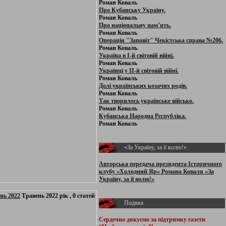
Роман Коваль
Про Кубанську Україну.
Роман Коваль
Про національну пам’ять.
Роман Коваль
Операція "Заповіт" Чекістська справа №206.
Роман Коваль
Україна в І-й світовій війні.
Роман Коваль
Українці у ІІ-й світовій війні.
Роман Коваль
Долі українських козачих родів.
Роман Коваль
Так творилось українське військо.
Роман Коваль
Кубанська Народна Республіка.
Роман Коваль
«За Україну, за її волю!»
Авторська передача президента Історичного
клубу «Холодний Яр» Романа Коваля «За
Україну, за її волю!»
нь 2022
Травень 2022 рік , 0 статей
Подяка
Сердечно дякуємо за підтримку
газети