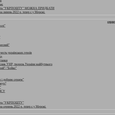
чі
анс
 та “УКРПОШТУ” МОЖНА ПРИДБАТИ
за липень 2022 р. тепер є у Мережі.
серпе
олі”
”
чесний”
 честь українських героїв
ід
 танки
сник УНР, творець України майбутнього
вий”-“Бойко”
 і добрим серцем”
рмур?
”
 ЗСУ
 та “УКРПОШТУ”
а серпень 2022 р. тепер є у Мережі.