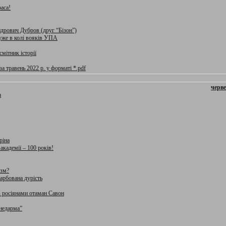
аса!
ндрович Дубров (друг “Бізон”)
уже в колі вояків УПА
смітник історії
а травень 2022 р. у форматі *.pdf
черве
а
ріна
академії – 100 років!
изм?
арбована дурість
з росіянами отаман Савон
 недарма”