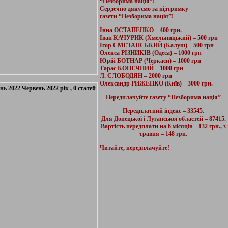
“Незборима нація”!
Сердечно дякуємо за підтримку
газети “Незборима нація”!
Інна ОСТАПЕНКО – 400 грн.
Іван КАЧУРИК (Хмельницький) – 500 грн
Ігор СМЕТАНСЬКИЙ (Калуш) – 500 грн
Олекса РІЗНИКІВ (Одеса) – 1000 грн
Юрій БОТНАР (Черкаси) – 1000 грн
Тарас КОНЕЧНИЙ – 1000 грн
Л. СЛОБОДЯН – 2000 грн
Олександр РИЖЕНКО (Київ) – 3000 грн.
нь 2022
Червень 2022 рік , 0 статей
Передплачуйте газету “Незборима нація”
Передплатний індекс – 33545.
Для Донецької і Луганської областей – 87415.
Вартість передплати на 6 місяців – 132 грн., з
травня – 148 грн.
Читайте, передплачуйте!