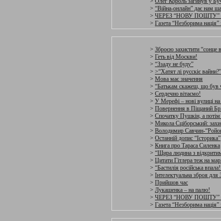
>
Олег Король загинув у Бу
>
“Війна-онлайн” дає нам ш
>
ЧЕРЕЗ “НОВУ ПОШТУ”
>
Газета “Незборима нація” 
>
Зброєю захистити “сонце в
>
Геть від Москви!
>
“Ззаду не буду”
>
>“Хатят лі русскіє вайни?
>
Мова має значення
>
“Батькам скажеш, що був 
>
Сердечно вітаємо!
>
У Мерефі – нові вулиці на
>
Повернення в Піщаний Бр
>
Спочатку Пушкін, а потім
>
Микола Сціборський: захи
>
Володимир Савчин-“Ройо
>
Останній допис “Історика”
>
Книга про Тараса Силенка
>
“Щира людина з відкритим
>
Цитати Гітлера теж на ма
>
“Бастилія російська впала!
>
Інтелектуальна зброя для
>
Прийшов час
>
Лукашенка – на палю!
>
ЧЕРЕЗ “НОВУ ПОШТУ”
>
Газета “Незборима нація” з