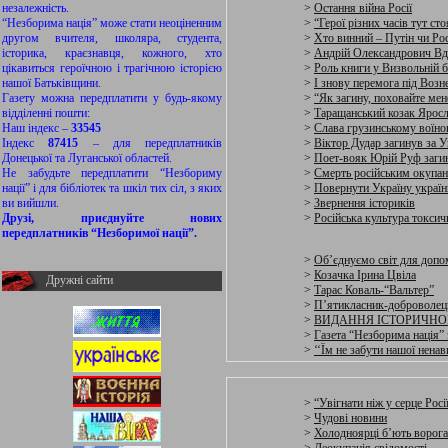
незалежність.
>
Остання війна Росії
“Незборима нація” може стати неоціненним
>
“Герої різних часів тут ст
другом вчителя, школяра, студента,
>
Хто винний – Путін чи Рос
історика, краєзнавця, кожного, хто
>
Андрій Олександрович В
цікавиться героїчною і трагічною історією
>
Роль книги у Визвольній б
нашої Батьківщини.
>
І знову перемога під Возн
Газету можна передплатити у будь-якому
>
“Як загину, поховайте ме
відділенні пошти:
>
Таращанський козак Ярос
Наш індекс –
33545
>
Слава грузинському воїно
Індекс
87415
– для передплатників
>
Віктор Дудар загинув за У
Донецької та Луганської областей.
>
Поет-вояк Юрій Руф заги
Не забудьте передплатити “Незбориму
>
Смерть російським окупан
нації” і для бібліотек та шкіл тих сіл, з яких
>
Повернути Україну украї
ви вийшли.
>
Звернення істориків
Друзі, приєднуйте нових
>
Російська культура токсич
передплатників “Незборимої нації”.
>
Об’єднуємо світ для допо
>
Козачка Ірина Цвіла
Дружні сайти
>
Тарас Коваль-“Вальтер”
>
П’ятикласник-доброволец
>
ВИДАННЯ ІСТОРИЧНО
>
Газета “Незборима нація” з
>
‘‘Їм не забути нашої ненави
>
“Увігнати ніж у серце Росі
>
Чудові новини
>
Холодноярці б’ють ворог