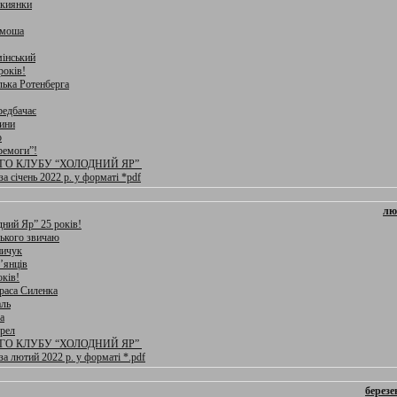
 киянки
емоша
інський
років!
лька Ротенберга
редбачає
ини
о
ремоги”!
ГО КЛУБУ “ХОЛОДНИЙ ЯР”
а січень 2022 р. у форматі *pdf
лю
ний Яр” 25 років!
ського звичаю
ничук
’янців
оків!
раса Силенка
аль
а
рел
ГО КЛУБУ “ХОЛОДНИЙ ЯР”
за лютий 2022 р. у форматі *.pdf
березе