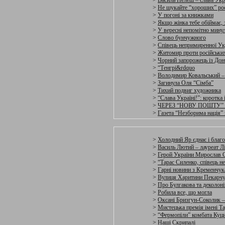
>
Василь Пелеш – слава Укр
>
Не шукайте “хороших” ро
>
У погоні за книжками
>
Якщо жінка тебе обіймає, з
>
У вересні непомітно минул
>
Слово бунчужного
>
Співець непримиренної Ук
>
Житомир проти російських
>
Чорний запорожець із Дон
>
“Тенгрі&rdquo
>
Володимир Ковальський – 
>
Загинула Оля “Сімба”
>
Тихий подвиг художника
>
“Слава Україні!”: коротка
>
ЧЕРЕЗ “НОВУ ПОШТУ”
>
Газета “Незборима нація” 
>
Холодний Яр єднає і благ
>
Василь Лютий – лауреат Лі
>
Герой України Мирослав
>
“Тарас Силенко, співець н
>
Гарні новини з Кременчук
>
Вулиця Харитини Пекарч
>
Про Булгакова та деколоні
>
Робила все, що могла
>
Оксані Бризгун-Соколик –
>
Мистецька премія імені Т
>
“Фермопіли” комбата Куц
>
Наші Скрипалі