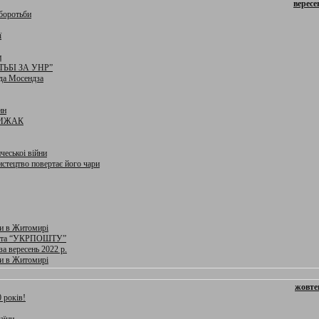
вересе
боротьби
ї
и
ЬБІ ЗА УНР”
да Мосендза
ин
 РИЖАК
чеськоі війни
истецтво повертає його чари
ки в Житомирі
 та “УКРПОШТУ”
за вересень 2022 р.
ки в Житомирі
жовте
 років!