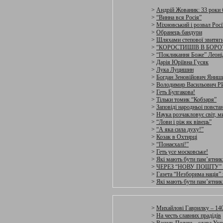
>
Андрій Жованик: 33 роки 
>
“Винна вся Росія”
>
Міхновський і розвал Росі
>
Обранець бандури
>
Шляхами степової звитяг
>
“КОРОСТИШІВ В БОРОТ
>
“Покликання Боже” Леоні
>
Дарія Юріївна Гусяк
>
Лука Луцишин
>
Богдан Зеновійович Яниш
>
Володимир Васильович
>
Геть Булгакова!
>
Тільки томик “Кобзаря”
>
Заповіді народньоі повстан
>
Наука розчакловує світ, м
>
“Лови і ріж як вівець”
>
“А яка сила духу!”
>
Козак в Охтирці
>
“Понаєхалі!”
>
Геть усе московське!
>
Які мають бути пам’ятни
>
ЧЕРЕЗ “НОВУ ПОШТУ”
>
Газета “Незборима нація” 
>
Які мають бути пам’ятни
>
Михайлові Гаврилку – 140
>
На честь славних прадідів