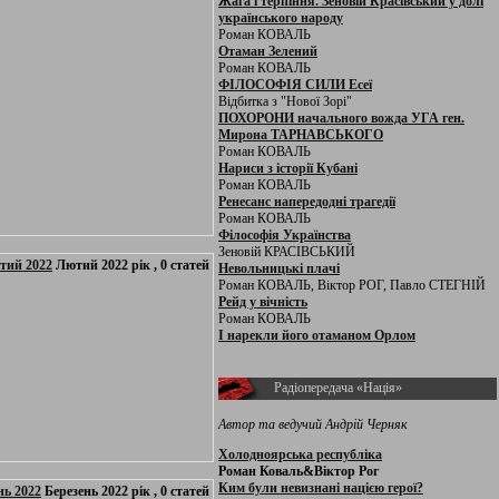
Жага і терпіння. Зеновій Красівський у долі
українського народу
Роман КОВАЛЬ
Отаман Зелений
Роман КОВАЛЬ
ФІЛОСОФІЯ СИЛИ Есеї
Відбитка з "Нової Зорі"
ПОХОРОНИ начального вожда УГА ген.
Мирона ТАРНАВСЬКОГО
Роман КОВАЛЬ
Нариси з історії Кубані
Роман КОВАЛЬ
Ренесанс напередодні трагедії
Роман КОВАЛЬ
Філософія Українства
Зеновій КРАСІВСЬКИЙ
тий 2022
Лютий 2022 рік , 0 статей
Невольницькі плачі
Роман КОВАЛЬ, Віктор РОГ, Павло СТЕГНІЙ
Рейд у вічність
Роман КОВАЛЬ
І нарекли його отаманом Орлом
Радіопередача «Нація»
Автор та ведучий Андрій Черняк
Холодноярська республіка
Роман Коваль&Віктор Рог
Ким були невизнані нацією герої?
нь 2022
Березень 2022 рік , 0 статей