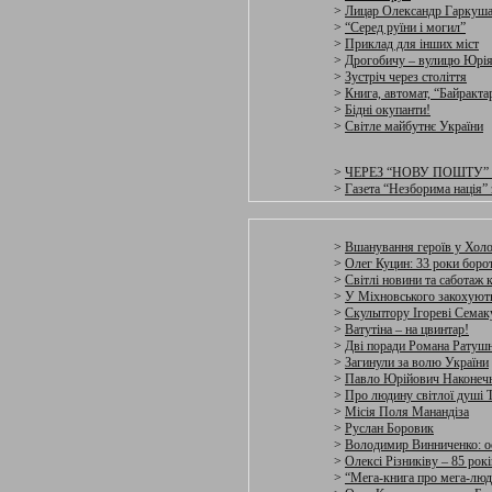
>
Лицар Олександр Гаркуш
>
“Серед руїни і могил”
>
Приклад для інших міст
>
Дрогобичу – вулицю Юрія 
>
Зустріч через століття
>
Книга, автомат, “Байракт
>
Бідні окупанти!
>
Світле майбутнє України
>
ЧЕРЕЗ “НОВУ ПОШТУ”
>
Газета “Незборима нація” 
>
Вшанування героїв у Хол
>
Олег Куцин: 33 роки боро
>
Світлі новини та саботаж 
>
У Міхновського закохують
>
Скульптору Ігореві Семаку
>
Ватутіна – на цвинтар!
>
Дві поради Романа Ратуш
>
Загинули за волю України
>
Павло Юрійович Наконечн
>
Про людину світлої душі 
>
Місія Поля Манандіза
>
Руслан Боровик
>
Володимир Винниченко: ос
>
Олексі Різниківу – 85 рокі
>
“Мега-книга про мега-лю