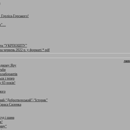
а
Горліса-Горського!
ар”…
 та “УКРПОШТУ”
за червень 2022 р. у форматі *.pdf
лип
одному Яру
тьби
колаборантів
ся і тепер
 65 років!
ного
ий-“Добротворський”-“Історик”
Тараса Силенка
уд і шана
в!
дину“