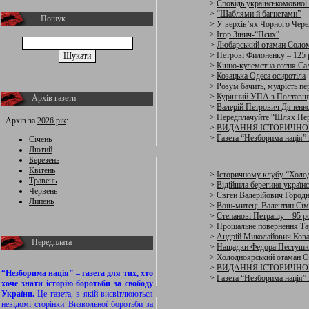
>
Сповідь українськомовної
>
“Шаблями й багнетами”
Пошук
>
У верхів’ях Чорного Чер
>
Ігор Зінич-“Псих”
>
Любарський отаман Солом
>
Петрові Филоненку – 125 
>
Кінно-кулеметна сотня Са
>
Козацька Одеса осиротіла
>
Розум бачить, мудрість пе
>
Курінний УПА з Полтавщ
Архів газети
>
Валерій Петрович Дяченк
>
Передплачуйте “Шлях Пе
Архів за
2026 рік
:
>
ВИДАННЯ ІСТОРИЧНО
>
Газета “Незборима нація” з
Січень
Лютий
Березень
Квітень
>
Історичному клубу “Холод
Травень
>
Відійшла берегиня україн
Червень
>
Євген Валерійович Город
Липень
>
Воїн-митець Валентин Сім
>
Степанові Петрашу – 95 р
>
Прощальне повернення Та
>
Андрій Миколайович Ков
Передплата
>
Нащадки Федора Пестушк
>
Холодноярський отаман О
>
ВИДАННЯ ІСТОРИЧНО
“Незборима нація” – газета для тих, хто
>
Газета “Незборима нація” 
хоче знати історію боротьби за свободу
України.
Це газета, в якій висвітлюються
невідомі сторінки Визвольної боротьби за