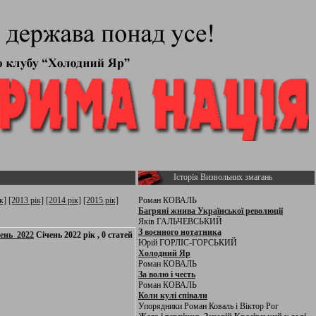
Історія Визвольних змагань
к]
[2013 рік]
[2014 рік]
[2015 рік]
Роман КОВАЛЬ
Багряні жнива Української революції
Яків ГАЛЬЧЕВСЬКИЙ
З воєнного нотатника
чень_2022
Січень 2022 рік , 0 статей
Юрій ГОРЛІС-ГОРСЬКИЙ
Холодний Яр
Роман КОВАЛЬ
За волю і честь
Роман КОВАЛЬ
Коли кулі співали
Упорядники Роман Коваль і Віктор Рог