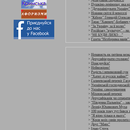
>
Деокупація свідомості
>
Пушкіно-ленінопад: яка кр
>
“Деукраїнізувати Україну”
>
Новини світлі й невеселі
>
“Кіборг” Геннадій Олекса
>
Тарас “Хаммер”-Бобанич 
>
“За Україну, за її волю”
>
Російську “культуру” – на 
>
“НЕ БУДИ ЛИХО…”
>
Газета “Незборима нація” з
>
Ненависть як рятівна меж
>
Дерусифікувати столицю!
>
Приєднуйся!
>
Неймовірно!
>
Радість і невимовний сум
>
“Хатят лі русскіє вайни?”
>
Гальчевський переміг Гага
>
Українській господарській 
>
Україна: самоочищення
>
Міхновський переміг
>
Дерусифікація чи сепарат
>
“Південна Пальміра” – зак
>
Леонід Юхимович Муха
>
100 років тому тут бився 
>
“Я вірю тільки в нього”
>
“Кров моїх синів пролита
>
Друг “Марс”
>
Ілько Струк